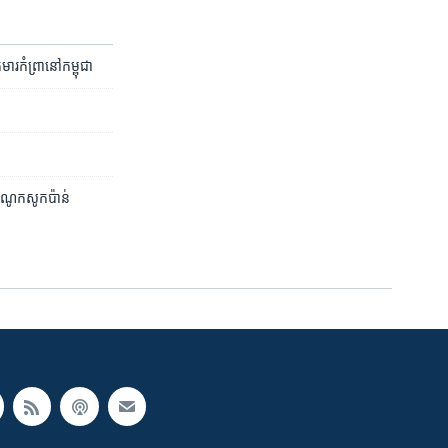
ារ​កំព្រា​នៅ​កម្ពុជា
ីសំណូក​សូកប៉ាន់