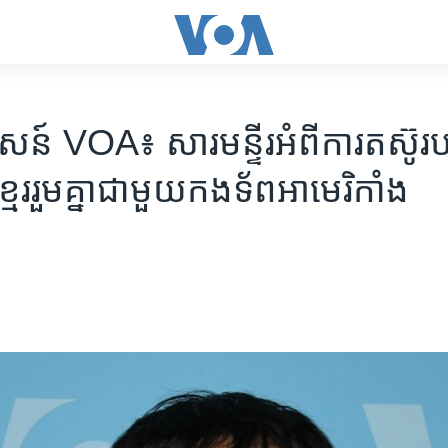
ន៍ VOA៖ សារមន្ទីរ​អំពី​ការ​តស៊ូ​រ
្មែរ​រួមគ្នា​ជាមួយ​កងទ័ព​អាមេរិកាំង