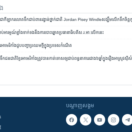
ទង
ទៅ​ជា​កីឡាករ​លោត​​ទឹក​ជាប់​ពាន​រង្វាន់​ថ្នាក់​ជាតិ​ Jordan Pisey Windleសង្ឃឹម​លើក​ទឹក​ចិត្ត​កុម
ចាប់​អារម្មណ៍​ខ្លាំង​ទាក់​ទង​នឹង​ការ​បោះឆ្នោត​​ប្រធានាធិបតី​ស.រ.អា.​លើក​នេះ
​ខ្មែរ​អាមេរិកាំង​ជួប​បញ្ហា​ប្រឈម​ថ្មី​ក្នុង​ប្រទេស​កំណើត
​​ជនជាតិ​ខ្មែរ​អាមេរិកាំង​ត្រូវ​បាន​កាត់ទោស​ឲ្យ​ជាប់​ពន្ធនាគារ​រជាង​៦​ឆ្នាំ​ក្នុង​រឿង​អាស្រូវ​ស៊
បណ្តាញ​សង្គម
ក
ី