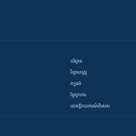
បរិស្ថាន
វិទ្យាសាស្រ្ត
វប្បធម៌
ខ្មែរក្រហម
សេចក្តីរាយការណ៍ពិសេស