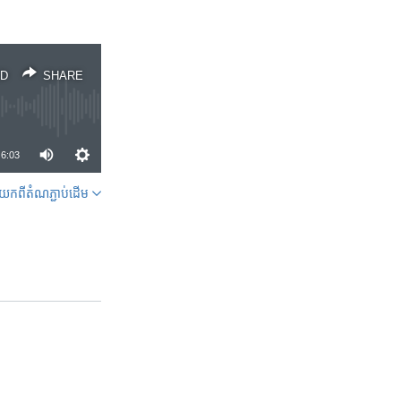
D
SHARE
6:03
ក​ពី​តំណភ្ជាប់​ដើម
SHARE