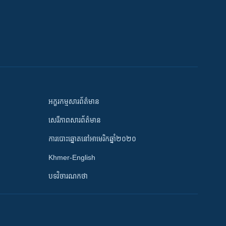
អក្ខរកម្មសារព័ត៌មាន
សេរីភាពសារព័ត៌មាន
ការបោះឆ្នោតនៅអាមេរិកឆ្នាំ២០២០
Khmer-English
បទវិចារណកថា