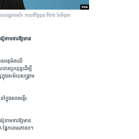
ហរដ្ឋ​អាមេរិក កាលពី​ថ្ងៃពុធ ទី២២ ខែមិថុនា
ូ​ទាមទារ​ឱ្យ​មាន​
ាន​អនុម័ត​លើ​
ាន​ប្រយុទ្ធ​ដើម្បី​
​ក្នុង​សម័យ​សង្គ្រាម​
​ក្នុង​សារមន្ទីរ​
ូ​ទាមទារ​ឱ្យ​មាន​
VOA ផ្នែកខេមរភាសា។