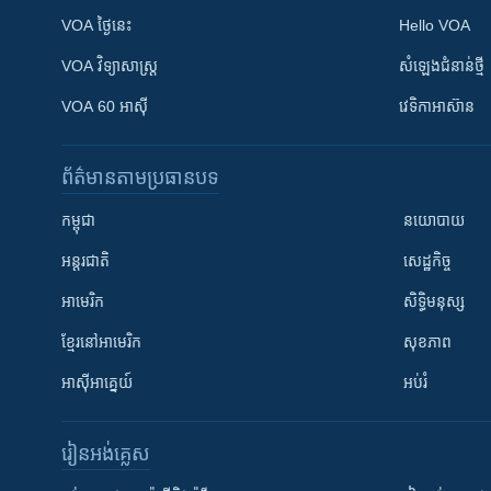
VOA ថ្ងៃនេះ
Hello VOA
VOA ​វិទ្យាសាស្ត្រ
សំឡេង​ជំនាន់​ថ្មី
VOA 60 អាស៊ី
វេទិកា​អាស៊ាន
ព័ត៌មាន​តាមប្រធានបទ​
កម្ពុជា
នយោបាយ
អន្តរជាតិ
សេដ្ឋកិច្ច
អាមេរិក
សិទ្ធិមនុស្ស
ខ្មែរ​នៅអាមេរិក
សុខភាព
អាស៊ីអាគ្នេយ៍
អប់រំ
រៀន​​អង់គ្លេស