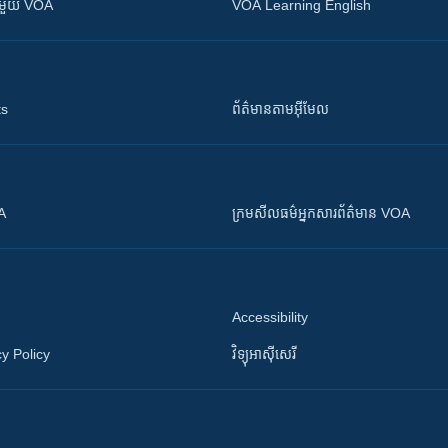
ស​​ជាមួយ VOA
VOA Learning English
ts
ព័ត៌មាន​តាម​អ៊ីមែល
OA
ក្រម​​​សីលធម៌​​​អ្នក​​​សារព័ត៌មាន VOA
Accessibility
y Policy
វិទ្យុ​អាស៊ី​សេរី