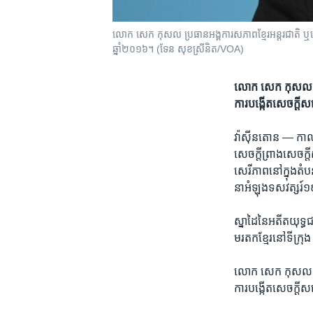
លោក សេក កុសល ប្រធាន​អង្គការ​សភាពខ្មែរ​អន្តរជាតិ ឬហៅ
ឆ្នាំ២០១៦។ (ទែន សុខស្រីនិត/VOA)
លោក ​សេក កុសល នាយក
ការ​បង្កើត​សេចក្តី​
វ៉ាស៊ីនតោន —
កាល
សេចក្តី​ព្រាង​សេចក្ត
សេរីភាព​នៅ​ក្នុង​តំប
នា​អំឡុង​ទសវត្សរ៍១៩
ស្នាដៃ​នៃ​អតីត​យុទ្ធជ
មរតក​ខ្មែរ​នៅ​ទីក្រុ
លោក ​សេក កុសល នាយក
ការ​បង្កើត​សេចក្តី