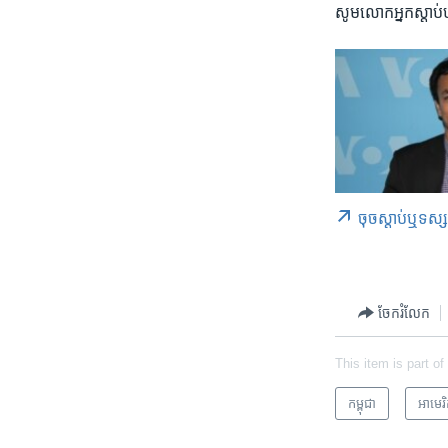
សូម​លោក​អ្នក​ស្តាប
ចុច​​ស្តាប់​ឬ​ទស្
ចែករំលែក
This item is part of
កម្ពុជា
អាមេរិ