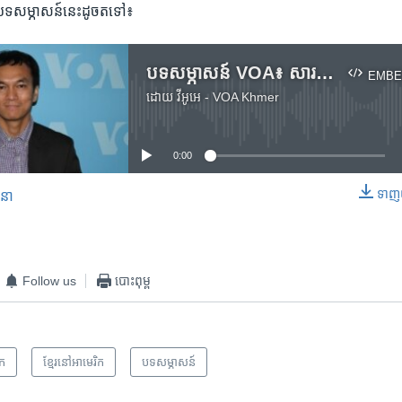
់​បទ​សម្ភាសន៍​នេះ​ដូច​តទៅ៖
បទសម្ភាសន៍ VOA៖ សារមន្ទីរ​អំពី​ការ​តស៊ូ​របស់​អតីត​យុទ្ធជន​ខ្មែរ​រួមគ្នា​ជាមួយ​កងទ័ព​អាមេរិកាំង
EMBE
ដោយ
វីអូអេ - VOA Khmer
No media source currently available
0:00
ទាញ​យ
សនា
EMBED
Follow us
បោះពុម្ព
ក​
ខ្មែរ​នៅ​អាមេរិក
បទ​សម្ភាសន៍