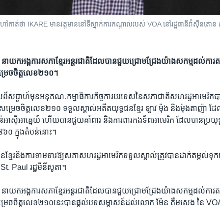
​កាត់​ថា IKARE មាន​វត្តមាន​នៅ​ទីស្នាក់ការ​កណ្តាល​របស់ VOA នៅ​រដ្ឋធានី​វ៉ាស៊ីនតោន ស
​អង្គការ​សភា​ខ្មែរ​អន្តរជាតិ​ដែល​បាន​ជួយ​ជ្រោមជ្រែង​យ៉ាង​សកម្ម​ដល់​ការ​តស៊
សម្រេច​ចិត្ត​លេខ​២១០។
ពី​សប្តាហ៍​មុនអនុគណៈកម្មាធិការ​កិច្ច​ការ​បរទេស​នៃ​សភាជាតិ​សហរដ្ឋ​អាមេរិក​ប
ី​សម្រេច​ចិត្តលេខ​២១០​ ទទួល​ស្គាល់​អតីត​យុទ្ធជន​ខ្មែរ ឡាវ ម៉ុង ​និង​ម៉ុងតាញ៉ា ដែល​ប
ន់​អាស៊ី​អាគ្នេយ៍ ​ហើយ​បាន​ជួយ​គាំពារ ​និង​ការពារ​កងទ័ព​អាមេរិក​ ដែល​បាន​ប្រយុទ្ធ
៦០​ ក្នុង​តំបន់​នោះ។
ន​ខ្មែរ​និង​ការ​ទាមទារ​ឱ្យ​សភា​សហរដ្ឋ​អាមេរិក​ទទួល​ស្គាល់​ត្រូវ​បាន​ដាក់​តម្កល់​ទុក​នៅ
ង​ St. Paul រដ្ឋ​មីនីសូតា។
​អង្គការ​សភា​ខ្មែរ​អន្តរជាតិ​ដែល​បាន​ជួយ​ជ្រោមជ្រែង​យ៉ាង​សកម្ម​ដល់​ការ​តស៊
​សម្រេច​ចិត្ត​លេខ​២១០​នេះ​បាន​ផ្តល់​បទសម្ភាសន៍​ដល់​លោក​ ម៉ែន គឹមសេង នៃ 