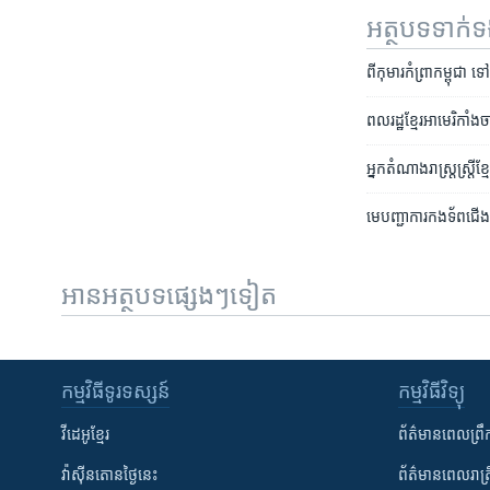
អត្ថបទ​ទាក់
ពី​កុមារ​កំព្រាកម្ពុជា 
ពលរដ្ឋ​ខ្មែរ​អាមេរិកាំង​
អ្នក​តំណាង​រាស្រ្ត​ស្រ្តី
មេបញ្ជាការ​កងទ័ព​ជើងទឹក
អានអត្ថបទផ្សេងៗទៀត
កម្មវិធី​ទូរទស្សន៍
កម្មវិធី​វិទ្យុ
វីដេអូ​ខ្មែរ
ព័ត៌មាន​ពេល​ព្រឹ
វ៉ាស៊ីនតោន​ថ្ងៃ​នេះ
ព័ត៌មាន​​ពេល​រាត្រ