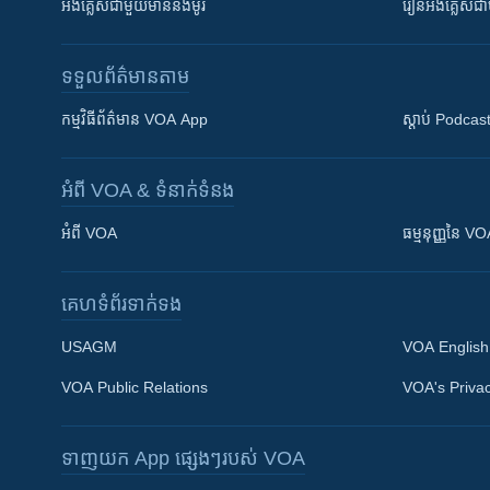
អង់គ្លេស​ជាមួយ​ម៉ានី​និង​ម៉ូរី
រៀន​​​​​​អង់គ្លេ
ទទួល​ព័ត៌មាន​តាម
កម្មវិធី​ព័ត៌មាន VOA App
ស្តាប់ Podcas
អំពី​ VOA & ទំនាក់ទំនង
អំពី​ VOA
ធម្មនុញ្ញ​នៃ V
គេហទំព័រ​​ទាក់ទង
USAGM
VOA English
VOA Public Relations
VOA's Privac
ទាញយក​ App ផ្សេងៗ​របស់​ VOA
Khmer English