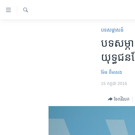
ភ្ជាប់​
ទៅ​
គេហទំព័រ​
ស្វែង​
កម្ពុជា
រក
បទ​សម្ភាសន៍
ទាក់ទង
អន្តរជាតិ
បទសម្ភាស
រំលង​
និង​
អាមេរិក
យុទ្ធជន​ខ
ចូល​
ចិន
ទៅ​​
ទំព័រ​
ហេឡូវីអូអេ
ម៉ែន គឹមសេង
ព័ត៌មាន​​
កម្ពុជាច្នៃប្រតិដ្ឋ
15 កក្កដា 2016
តែ​
ម្តង
ព្រឹត្តិការណ៍ព័ត៌មាន
ចែករំលែក
រំលង​
ទូរទស្សន៍ / វីដេអូ​
និង​
ចូល​
វិទ្យុ / ផតខាសថ៍
ទៅ​
កម្មវិធីទាំងអស់
ទំព័រ​