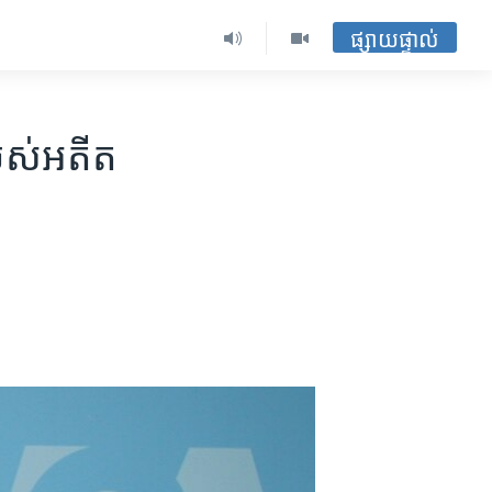
ផ្សាយផ្ទាល់
បស់​អតីត​