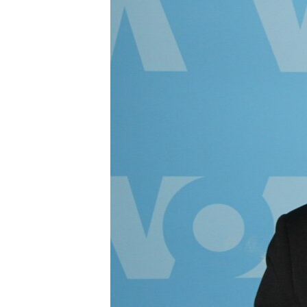
រចនា
សម្ព័ន្ធ​
រំលង​
និង​
ចូល​
ទៅ​
កាន់​
ទំព័រ​
ស្វែង​
រក