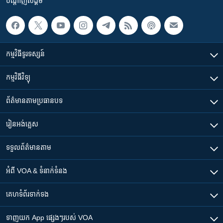
បណ្តាញ​សង្គម
កម្មវិធី​ទូរទស្សន៍
កម្មវិធី​វិទ្យុ
ព័ត៌មាន​តាមប្រធានបទ​
រៀន​​អង់គ្លេស
ទទួល​ព័ត៌មាន​តាម
អំពី​ VOA & ទំនាក់ទំនង
គេហទំព័រ​​ទាក់ទង
ទាញយក​ App ផ្សេងៗ​របស់​ VOA