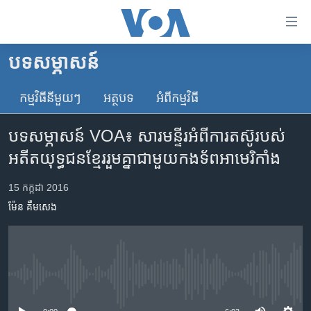
ភ្ជាប់​
ទៅ​
គេហទំព័រ​
បទ​សម្ភាសន៍
កម្ពុជា
ទាក់ទង
រំលង​
កម្មវិធី​នីមួយៗ
អត្ថបទ​
អំពី​កម្មវិធី​
អន្តរជាតិ
និង​
អាមេរិក
ចូល​
បទសម្ភាសន៍ VOA៖ សារមន្ទីរ​អំពី​ការ​តស៊ូ​របស់​
ទៅ​​
ចិន
អតីត​យុទ្ធជន​ខ្មែរ​រួមគ្នា​ជាមួយ​កងទ័ព​អាមេរិកាំង
ទំព័រ​
ហេឡូវីអូអេ
ព័ត៌មាន​​
15 កក្កដា 2016
តែ​
កម្ពុជាច្នៃប្រតិដ្ឋ
ម៉ែន គឹមសេង
ម្តង
ព្រឹត្តិការណ៍ព័ត៌មាន
រំលង​
និង​
ទូរទស្សន៍ / វីដេអូ​
ចូល​
វិទ្យុ / ផតខាសថ៍
ទៅ​
No media source currently available
ទំព័រ​
កម្មវិធីទាំងអស់