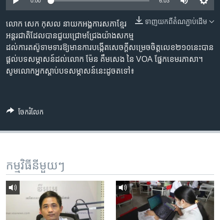
រចនា
0:00
6:03
សម្ព័ន្ធ​
Khmer English
ទាញ​យក​ពី​តំណភ្ជាប់​ដើម
លោក ​សេក កុសល នាយក​អង្គការ​សភា​ខ្មែរ​
រំលង​
អន្តរជាតិ​ដែល​បាន​ជួយ​ជ្រោមជ្រែង​យ៉ាង​សកម្ម​
និង​
បណ្តាញ​សង្គម
ដល់​ការ​តស៊ូ​ទាមទារ​ឱ្យ​មាន​ការ​បង្កើត​សេចក្តី​សម្រេច​ចិត្ត​លេខ​២១០​នេះ​បាន​
ចូល​
ផ្តល់​បទសម្ភាសន៍​ដល់​លោក​ ម៉ែន គឹមសេង នៃ​​ VOA ផ្នែក​​ខេមរភាសា។
ទៅ​
សូម​លោក​អ្នក​ស្តាប់​បទ​សម្ភាសន៍​នេះ​ដូច​តទៅ៖
កាន់​
ទំព័រ​
ភាសា
ស្វែង​
រក
ចែករំលែក
កម្មវិធី​នីមួយៗ