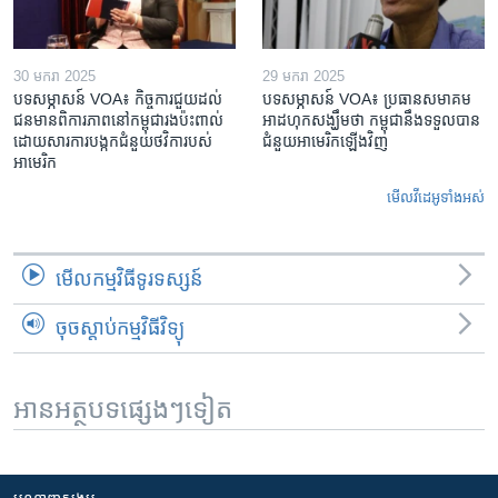
30 មករា 2025
29 មករា 2025
បទសម្ភាសន៍ VOA៖ កិច្ចការ​ជួយ​ដល់​
បទសម្ភាសន៍ VOA៖ ប្រធាន​សមាគម​
ជន​មាន​ពិការភាព​នៅកម្ពុជា​រង​ប៉ះពាល់​
អាដហុក​សង្ឃឹម​ថា កម្ពុជា​នឹង​ទទួល​បាន​
ដោយសារ​ការ​បង្កក​ជំនួយ​ថវិកា​របស់​
ជំនួយ​អាមេរិក​ឡើងវិញ
អាមេរិក
មើល​វីដេអូ​ទាំង​អស់
មើល​កម្មវិធី​ទូរទស្សន៍
ចុចស្តាប់កម្មវិធីវិទ្យុ
អានអត្ថបទផ្សេងៗទៀត