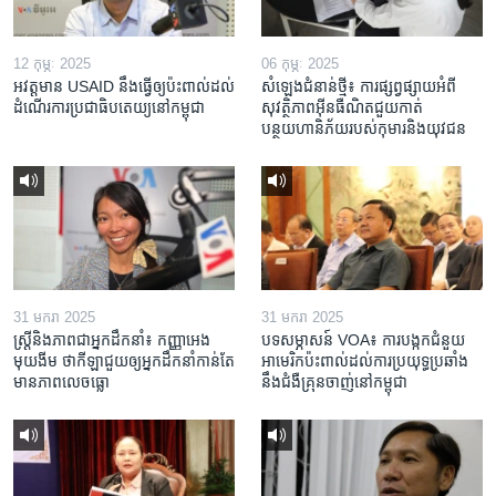
12 កុម្ភៈ 2025
06 កុម្ភៈ 2025
អវត្តមាន USAID នឹងធ្វើឲ្យប៉ះពាល់ដល់
សំឡេងជំនាន់ថ្មី៖ ការផ្សព្វផ្សាយអំពី
ដំណើរការប្រជាធិបតេយ្យនៅកម្ពុជា
សុវត្ថិភាពអ៊ីនធឺណិតជួយកាត់
បន្ថយហានិភ័យរបស់កុមារនិងយុវជន
31 មករា 2025
31 មករា 2025
ស្រ្តី​និង​ភាព​ជា​អ្នក​ដឹកនាំ៖ កញ្ញា​អេង
បទសម្ភាសន៍ VOA៖ ការបង្កក​ជំនួយ​
មុយងីម ថា​កីឡា​ជួយឲ្យ​អ្នកដឹកនាំ​កាន់តែ​
អាមេរិក​ប៉ះពាល់ដល់​ការប្រយុទ្ធ​ប្រឆាំង​
មាន​ភាព​លេចធ្លោ
នឹង​ជំងឺ​គ្រុនចាញ់​នៅ​កម្ពុជា