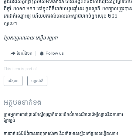
មួយ​នឹង​សត្វ​ព្រៃ ប្រទេសRwanda បាន​បង្កើតពិធី​ដាក់​ឈ្មោះ​សត្វ​ស្វា​ឱ​ចាប់​
ពី​ឆ្នាំ ២០១៥​ មក។ នៅ​ក្នុង​ពិធី​ដាក់​ឈ្មោះ​ឆ្នាំនេះ កូន​ស្វា​ឱ ២៥​ក្បាល​ត្រូវ​បាន​
គេ​ដាក់​ឈ្មោះ​ឲ្យ ហើយ​មកដល់​ពេល​នេះ​ស្វា​ឱ​មាន​ចំនួន​សរុប ២៨១
ក្បាល៕​
ប្រែសម្រួល​ដោយ​ សឿន វឌ្ឍនា
ចែករំលែក
Follow us
This item is part of
បរិស្ថាន
អន្តរជាតិ
អត្ថបទ​ទាក់ទង
ក្រុម​អ្នក​ការពារ​ព្រៃ​ឈើ​ស្នើ​ឲ្យ​រដ្ឋាភិបាល​បើក​លំហ​សេរីភាព​​ដើម្បី​ល្បាត​និង​ការពារ​
ព្រៃឡង់
ការបាត់បង់​ដី​ដ៏​ធំ​បាន​គេ​ព្យាករណ៍​ថា​ នឹង​កើត​មាន​ឡើង​នៅ​ប្រទេស​វៀតណាម