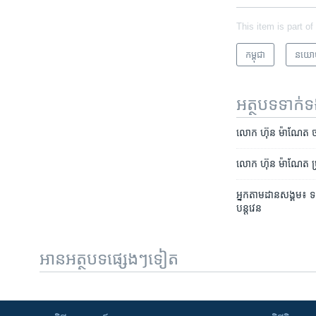
This item is part of
កម្ពុជា
នយោ
អត្ថបទ​ទាក់
លោក ​ហ៊ុន ម៉ាណែត ​ថា​​
លោក ​ហ៊ុន ម៉ាណែត ​ប្រត
អ្នក​តាមដាន​សង្គម៖ ទ
បន្តវេន​
អានអត្ថបទផ្សេងៗទៀត