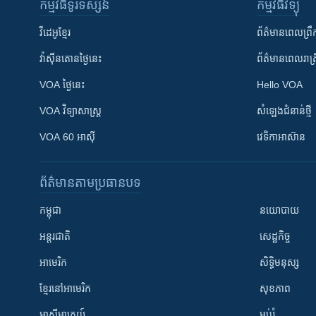
កម្មវិធី​ទូរទស្សន៍
កម្មវិធី​វិទ្យុ
វីដេអូ​ខ្មែរ
ព័ត៌មាន​ពេល​ព្រឹ
វ៉ាស៊ីនតោន​ថ្ងៃ​នេះ
ព័ត៌មាន​​ពេល​រាត្រ
VOA ថ្ងៃនេះ
Hello VOA
VOA ​វិទ្យាសាស្ត្រ
សំឡេង​ជំនាន់​ថ្មី
VOA 60 អាស៊ី
វេទិកា​អាស៊ាន
ព័ត៌មាន​តាមប្រធានបទ​
កម្ពុជា
នយោបាយ
អន្តរជាតិ
សេដ្ឋកិច្ច
អាមេរិក
សិទ្ធិមនុស្ស
ខ្មែរ​នៅអាមេរិក
សុខភាព
អាស៊ីអាគ្នេយ៍
អប់រំ