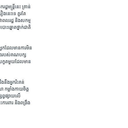
មន្ត្រី​នេះ ​គ្រាន់​
​រឿង​នេះ​ទេ​ គួរ​តែ
ជា​ពល​រដ្ឋ​ និង​សកម្ម​
ោះ​ឆ្នោត​ថ្នាក់ជាតិ​
​ អ្នក​ដែល​មាន​ការ​មិន​
្នុង​របស់​គណ​បក្ស​
​ប្រកួត​មួ​យ​ដែល​មាន​
នឹង​អ្នក​រិះគន់​
ម្លាំង​កាយ​ចិត្ត​
ផ្សព្វ​ផ្សាយ​លើ​
ះ​ការពារ ​និង​ពង្រឹង​