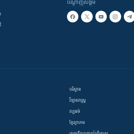
បណ្តាញ​សង្គម
ក
ី
បរិស្ថាន
វិទ្យាសាស្រ្ត
វប្បធម៌
ខ្មែរក្រហម
សេចក្តីរាយការណ៍ពិសេស