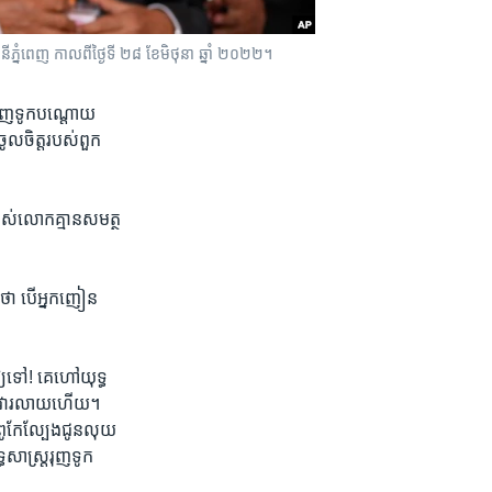
នីភ្នំពេញ កាលពីថ្ងៃទី ២៨ ខែមិថុនា ឆ្នាំ ២០២២។
«រុញ​ទូក​បណ្តោយ​
ចូលចិត្ត​របស់​ពួក​
​របស់​លោកគ្មាន​សមត្ថ​
​ថា​ បើអ្នក​ញៀន​
​ទៅ!​ គេ​ហៅ​យុទ្ធ​
ទៀត​ វា​រលាយ​ហើយ។​
ពូកែ​ល្បែង​ជូន​លុយ​
​សាស្ត្រ​រុញ​ទូក​