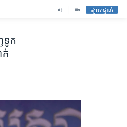
ផ្សាយផ្ទាល់
​ទូក​
ាក់