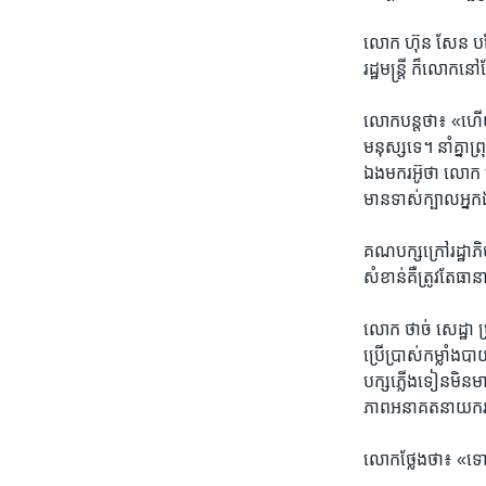
លោក​ ហ៊ុន សែន ​បន្ថ
រដ្ឋមន្ត្រី ​ក៏​លោក​នៅ
លោក​បន្ត​ថា៖​ «ហើយ​ច
មនុស្ស​ទេ។ នាំ​គ្នា​ព្
ឯង​មក​រអ៊ូ​ថា​ លោក ​
មាន​ទាស់​ក្បាល​អ្នក
គណ​បក្ស​ក្រៅ​រដ្ឋា​ភ
សំខាន់​គឺ​ត្រូវតែ​ធានា
លោក​ ​ថាច់ សេដ្ឋា ​ប
ប្រើ​ប្រាស់​កម្លាំង​ប
បក្ស​ភ្លើង​ទៀន​មិន​
ភាព​អនាគត​នាយករដ្ឋ
លោក​ថ្លែង​ថា៖ ​«ទោះប