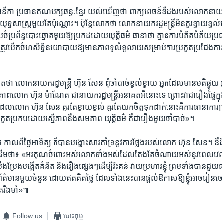
ា ​ប្រធាន​គណបក្ស​ឆន្ទៈ​ខ្មែរ ​យល់​ឃើញ​ថា​ ពាក្យ​ពេចន៍​ឌឺ​ដង​របស់​លោក​នាយក​រដ្ឋ​
ង​យុទ្ធ​សាស្ត្រ​មួយ​តែ​ប៉ុណ្ណោះ។​ ប៉ុន្តែ​លោក​ថា​ ​លោក​នាយក​រដ្ឋ​មន្ត្រី​មិន​គួរ​ខ្វាយ​ខ្វល់
ប​ចំ​ប្រព័ន្ធ​បោះ​ឆ្នោត​មួយ​ឱ្យ​ប្រកដ​ដោយ​យុត្តិ​ធម៌​ ​ធានា​ថា​ គ្មាន​ការ​បំភិត​បំភ័យ​ប្រ
វ​បើក​ចំហ​សិទ្ធិ​នយោ​បាយ​ឱ្យ​មាន​ភាព​ទូលំ​ទូលាយ​សម្រាប់​ការ​ប្រកួត​ប្រជែង​ការ​ប
គិត​ថា​ លោក​នាយក​រដ្ឋ​មន្ត្រី ​ហ៊ុន សែន ​ពុំ​ចាំ​បាច់​ខ្វល់​ខ្វាយ​ អ្នក​ដែល​មាន​មតិ​ផ្ទុយ
ភាព​លោក ​ហ៊ុន ម៉ាណែត ​ជា​នាយក​រដ្ឋ​មន្ត្រី​អនា​គត​អី​នោះ​ទេ ​ព្រោះ​វា​ជា​រឿង​ផ្ទៃ​ក
វី​ដែល​លោក ​ហ៊ុន សែន​ គួរ​តែ​ខ្វាយ​ខ្វល់​ គួរ​តែ​យក​ចិត្ត​ទុក​ដាក់​នោះ​គឺ​ការ​ធានា​ការ
រកួត​ប្រកប​ដោយ​ស្មើ​ភាព​នឹង​សម​ភាព ​យុត្តិ​ធម៌​ គឺ​ជា​រឿង​មួយ​ចាំ​បាច់»។ ​
​ពី​ថ្ងៃ​អាទិត្យ ​ក៏​បាន​បង្ហោះ​សារ​គាំទ្រ​នូវ​ការ​ថ្លែង​របស់​លោក ​ហ៊ុន សែន។ ​ឌឺដឹង​
យ​ដើម​ថា៖​ «អរគុណ​ចំពោះ​អស់​លោក​ទាំង​អស់​ដែល​តែង​តែ​ចំណាយ​អស់​នូវ​ពេល​វេលា ក
ំ​ប្រឹង​ប្រែង​បង្កើត​គំនិត​ និង​រឿង​ផ្សេងៗ​ដើម្បី​រិះ​គន់ ​វាយ​ប្រហារ​ខ្ញុំ ​ព្រម​ទាំង​បាន​ជួយ​
័ត៌​មាន​មួយ​ចំនួន ​ដោយ​ឥត​គិ​ត​ថ្លៃ​ ដែល​ទាំង​នេះ​បាន​ផ្តល់​ឱកាស​ឱ្យ​ខ្ញុំ​អាច​រៀន​ចេ
តែ​រឹង​មាំ»៕
Follow us
បោះពុម្ព