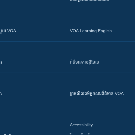
ស​​ជាមួយ VOA
VOA Learning English
ts
ព័ត៌មាន​តាម​អ៊ីមែល
OA
ក្រម​​​សីលធម៌​​​អ្នក​​​សារព័ត៌មាន VOA
Accessibility