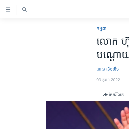
ភ្ជាប់​
ទៅ​
គេហទំព័រ​
ស្វែង​
កម្ពុជា
រក
កម្ពុជា
ទាក់ទង
អន្តរជាតិ
​លោក ​ហ៊ុ
រំលង​
និង​
អាមេរិក
បណ្តោយ​ទ
ចូល​
ចិន
ទៅ​​
ទំព័រ​
ហេឡូវីអូអេ
លាស់ លីបលីប
ព័ត៌មាន​​
កម្ពុជាច្នៃប្រតិដ្ឋ
03 តុលា 2022
តែ​
ម្តង
ព្រឹត្តិការណ៍ព័ត៌មាន
ចែករំលែក
រំលង​
ទូរទស្សន៍ / វីដេអូ​
និង​
ចូល​
វិទ្យុ / ផតខាសថ៍
ទៅ​
កម្មវិធីទាំងអស់
ទំព័រ​