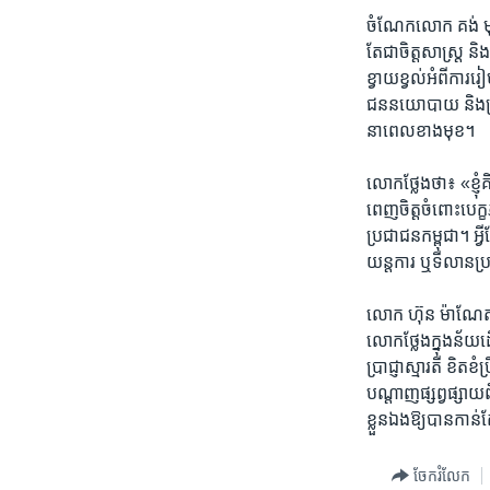
ចំណែក​លោក​ គង់ មុនីក
តែ​ជា​ចិត្ត​សាស្ត្រ ​និ
ខ្វាយ​ខ្វល់​អំពី​ការរៀ
ជន​នយោ​បាយ និង​ត្រូ
នា​ពេល​ខាង​មុខ​។ ​
លោក​ថ្លែង​ថា៖ ​«ខ្ញុំ​
ពេញ​ចិត្ត​ចំពោះ​បេក្ខ
ប្រជា​ជន​កម្ពុជា។ ​អ្
យន្ត​ការ​ ឬ​ទី​លាន​ប្
លោក​ ហ៊ុន ម៉ាណែត​ កាល
លោក​ថ្លែង​ក្នុង​ន័
ប្រាជ្ញា​ស្មារតី​ ខិត​ខ
បណ្តាញ​ផ្សព្វ​ផ្សាយ​ព
ខ្លួន​ឯង​ឱ្យ​បាន​កាន់​
ចែករំលែក