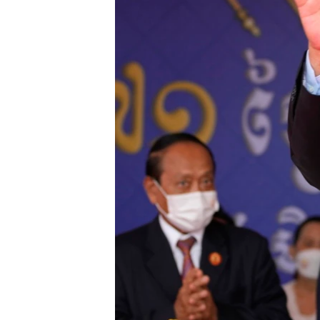
រចនា
សម្ព័ន្ធ​
រំលង​
និង​
ចូល​
ទៅ​
កាន់​
ទំព័រ​
ស្វែង​
រក