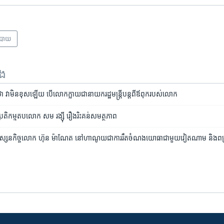
បាយ
ទង
 វា​មិន​ខុស​ឡើយ​ បើ​​លោក​ក្លាយ​ជា​នាយក​រដ្ឋ​មន្ត្រី​បន្ត​ពី​ឪពុក​របស់​លោក
ិកម្ម​តប​​លោក ​សម​ រង្ស៊ី ​រឿង​រិះគន់​សមត្ថភាព
ស្សនកិច្ច​លោក​ ហ៊ុន ម៉ាណែត ​នៅ​ហាណូយ​ជា​ការ​​​រឹត​ចំណង​​យោធា​ជាមួយ​វៀតណាម និង​ពង្រ