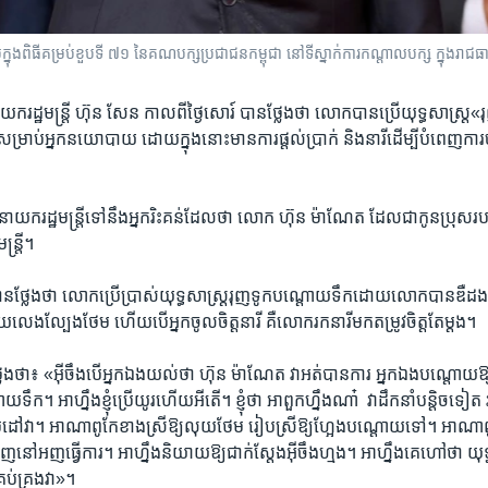
ក្នុងពិធីគម្រប់ខួបទី ៧១ នៃគណបក្សប្រជាជនកម្ពុជា នៅទីស្នាក់ការកណ្តាលបក្ស ក្នុងរាជធា
​រដ្ឋមន្រ្តី ​ហ៊ុន សែន ​កាល​ពី​ថ្ងៃ​សោរ៍ ​បាន​ថ្លែង​ថា ​លោក​បាន​ប្រើ​យុទ្ធ​សាស្រ្ត​
់​សម្រាប់​អ្នក​នយោ​បាយ​ ដោយ​ក្នុង​នោះ​មាន​ការ​ផ្តល់​ប្រាក់ ​និង​នារី​ដើម្បី​បំពេញ​ការ​
ស់​នាយក​រដ្ឋមន្រ្តី​ទៅ​នឹង​អ្នក​រិះ​គន់​ដែល​ថា ​លោក​ ហ៊ុន ម៉ាណែត ដែល​ជា​កូន​ប្រុស
្ត្រី។​
ថ្លែង​ថា ​លោក​ប្រើប្រាស់​យុទ្ធ​សាស្ត្រ​រុញ​ទូក​បណ្តោយ​ទឹក​ដោយ​លោក​បាន​ឌឺ​ដង
លេងល្បែង​ថែម​ ហើយ​បើ​អ្នក​ចូល​ចិត្ត​នារី ​គឺ​លោក​រក​នារី​មក​តម្រូវ​ចិត្ត​តែ​ម្តង។​
​ថា៖ ​«អ៊ីចឹង​បើ​អ្នក​ឯង​យល់​ថា​ ហ៊ុន ម៉ាណែត ​វា​អត់​បាន​ការ​ អ្នក​ឯង​បណ្តោយ​ឱ្យ
យ​ទឹក។ អាហ្នឹង​ខ្ញុំ​ប្រើ​យូរ​ហើយ​អីតើ។ ​ខ្ញុំ​ថា​ អាពួក​ហ្នឹង​ណា៎ ​ វា​ដឹក​នាំ​បន្តិច​
ៅ​ប្រដៅ​វា។​ អាណា​ពូកែ​ខាង​ស្រី​ឱ្យ​លុយ​ថែម​ រៀប​ស្រី​ឱ្យ​ហ្អែង​បណ្តោយ​ទៅ។ អាណា​
​នៅ​អញ​ធ្វើការ​។ ​អាហ្នឹង​និយាយ​ឱ្យ​ជាក់​ស្តែង​អ៊ីចឹង​ហ្មង។​ អាហ្នឹង​គេ​ហៅ​ថា ​យុទ្ធ
ប់​គ្រង​វា»។ ​