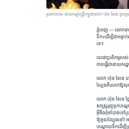
រូបឯកសារ៖ នាយករដ្ឋមន្ត្រីកម្ពុជាលោក ហ៊ុន សែន ចូលរួម
ភ្នំពេញ —
លោក​នាយក
ទឹក»​ដើម្បី​ជា​អន្ទាក
គេ។​
នេះ​ជា​ប្រតិ​កម្ម​រប
ភាព​ធ្វើ​ជា​នាយក​រដ្ឋ​មន
លោក ​ហ៊ុន សែន ​បាន​
ល្បែង​គឺ​លោកឱ្យ​លុយ​
លោក ​ហ៊ុន សែន ​ថ្លែង
សាស្ត្រ​រុញ​ទូក​បណ្តោ
អ៊ីចឹង​កុំចាំ​បាច់​ទ
ឱ្យ​ចូល​ល្បែង​ទៅ!​ អញ
បណ្តោយ​ទឹក​ដើម្បី​គ្រ