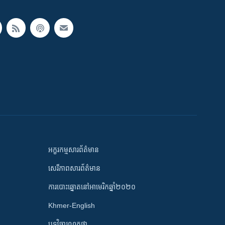
អក្ខរកម្មសារព័ត៌មាន
សេរីភាពសារព័ត៌មាន
ការបោះឆ្នោតនៅអាមេរិកឆ្នាំ២០២០
Khmer-English
បទវិចារណកថា