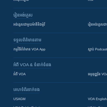
រៀន​​អង់គ្លេស
អង់គ្លេស​ជាមួយ​ម៉ានី​និង​ម៉ូរី
រៀន​​​​​​អង់គ្លេ
ទទួល​ព័ត៌មាន​តាម
កម្មវិធី​ព័ត៌មាន VOA App
ស្តាប់ Podcas
អំពី​ VOA & ទំនាក់ទំនង
អំពី​ VOA
ធម្មនុញ្ញ​នៃ V
គេហទំព័រ​​ទាក់ទង
USAGM
VOA English