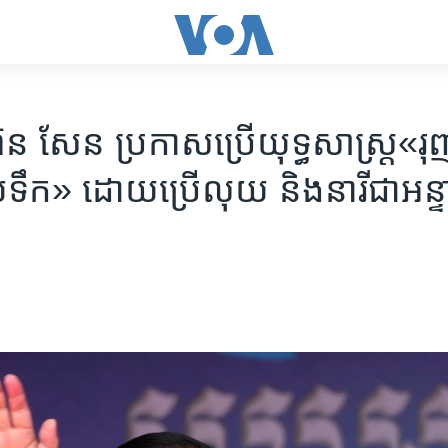
ន សែន​ ប្រកាស​ប្រើ​យុទ្ធសាស្រ្ត​«រុញ
ឹក» ​ដោយ​ប្រើ​លុយ ​និង​នារី​ជា​អន្ទ