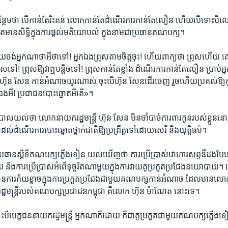
ែម​ថា​ បើ​កាន់​តែ​រិះ​គ​ន់ ​លោក​កាន់​តែ​ដំណើរ​ការ​កាន់​តែ​លឿន​ ហើយ​បើ​ទោះ​បី​លោ
​តែ​មាន​សិទ្ធិ​ក្នុង​ការ​ផ្តល់​មតិ​យោបល់ ​ក្នុង​នាម​ជា​ប្រធាន​គណ​បក្ស។​
ង់​អ្នក​ណា​ថា​អី​ថា​ទៅ!​ អ្នក​ឯង​ព្រុសតាម​ចិត្ត​ចុះ!​ ហើយ​ពាក្យ​ថា ​ព្រុស​ហើយ​ ​
រុស​ទៅ!​ ព្រុស​ឱ្យ​វា​ឮបន្តិច​ទៅ!​ ព្រុស​កាន់​តែ​ខ្លាំង​ ដំណើរ​ការ​កាន់​តែ​លឿន​ ប្រាប់​អ្នក
ហ៊ុន សែន​ ​កាន់​អំណាច​យូរ​ណាស់​ ចុះ​បើ​ហ៊ុន សែន​ដើរ​ចេញ​ រួច​ហើយ​ប្រគល់​ឱ្យ​កូន
​ឯង​អី!​ ប្រជាជន​បោះ​ឆ្នោត​អីតើ»។
ិបាលយល់​ថា​ លោក​នាយក​រដ្ឋ​មន្ត្រី ​ហ៊ុន សែន​ មិន​ចាំ​បាច់​ការពារ​កូន​របស់​ខ្លួន​នោះ​
​ដល់​ដំណើរ​ការ​បោះ​ឆ្នោត​ថ្នាក់​ជាតិ​ឱ្យ​ប្រព្រឹត្ត​ទៅ​ដោយ​សេរី ​និងយុត្តិ​ធម៌។​
្រធាន​ស្តីទី​គណ​បក្ស​ភ្លើង​ទៀន ​យល់​ឃើញ​ថា ​ការ​ប្រើ​ប្រាស់​វោ​ហារ​សព្ទ​ឌឺ​ដង​បែប​
ាយ​ និង​ការ​ប្រើ​ប្រាស់​អំពើ​ទុច្ច​រិត​ណា​មួយ​ក្នុង​ការ​វាយ​គូ​ប្រកួត​ប្រជែង​នយោ​បាយ
មាន​ការ​ភ័យ​ខ្លាច​ក្នុង​ការ​ប្រកួត​ប្រជែង​ជាមួយ​គណ​បក្ស​កាន់​អំណាច​ ដែល​មា​នលោក
​មន្ត្រី​របស់​គណ​បក្ស​ប្រជាជន​កម្ពុជា​ គឺលោក​ ហ៊ុន ម៉ាណែត នោះ​ទេ។ ​
ី​បេក្ខ​ជន​នាយក​រដ្ឋ​មន្ត្រី​ អ្នក​ណា​ក៏ដោយ​ ក៏​ជា​គូ​ប្រកួត​ជាមួយ​គណ​បក្ស​ភ្លើ