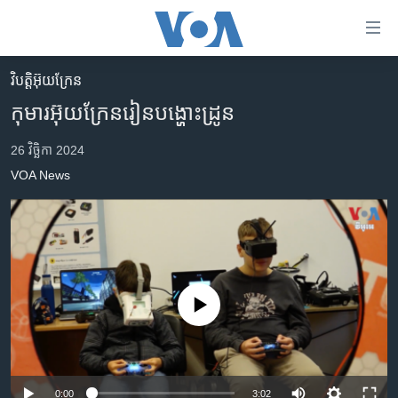
ភ្ជាប់​
ទៅ​
គេហទំព័រ​
វិបត្តិអ៊ុយក្រែន
កម្ពុជា
ទាក់ទង
កុមារ​អ៊ុយក្រែន​រៀន​បង្ហោះ​ដ្រូន
រំលង​
អន្តរជាតិ
និង​
26 វិច្ឆិកា 2024
អាមេរិក
ចូល​
VOA News
ទៅ​​
ចិន
ទំព័រ​
ហេឡូវីអូអេ
ព័ត៌មាន​​
តែ​
កម្ពុជាច្នៃប្រតិដ្ឋ
ម្តង
ព្រឹត្តិការណ៍ព័ត៌មាន
រំលង​
No media source currently available
និង​
ទូរទស្សន៍ / វីដេអូ​
ចូល​
វិទ្យុ / ផតខាសថ៍
ទៅ​
ទំព័រ​
កម្មវិធីទាំងអស់
0:00
3:02