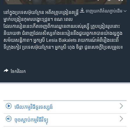
រចនា
សម្ព័ន្ធ​
Khmer English
ទាញ​យក​ពី​តំណភ្ជាប់​ដើម
នៅ​ក្នុង​ប្រទេស​អ៊ុយក្រែន អតីត​គ្រូបង្រៀន​តន្ត្រី​
រំលង​
ម្នាក់​បង្រៀន​កុមារ​បង្ហោះ​ដ្រូន។ ខណៈ​ពេល​
និង​
បណ្តាញ​សង្គម
ដែល​ការ​រៀន​នេះ​កើត​ចេញ​​ពី​ការឈ្លានពាន​របស់​រុស្ស៊ី គ្រូ​បង្រៀន​រូប​នោះ​
ចូល​
និយាយ​ថា ជំនាញ​ដែល​សិស្ស​ទាំង​នេះ​រៀន​នឹង​ជួយ​ពួកគេ​បាន​យ៉ាង​ល្អ​ក្នុង​
ទៅ​
សម័យ​សន្តិភាព។ អ្នកស្រី Lesia Bakalets រាយការណ៍​អំពី​រឿង​នេះ​ពី​
កាន់​
ទីក្រុង​កៀវ ប្រទេស​អ៊ុយក្រែន។ អ្នកស្រី ហុង ចិន្ដា ជូន​សេចក្ដីប្រែសម្រួល៖
ទំព័រ​
ភាសា
ស្វែង​
រក
ចែករំលែក
មើល​កម្មវិធី​ទូរទស្សន៍
ចុចស្តាប់កម្មវិធីវិទ្យុ