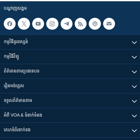
បណ្តាញ​សង្គម
កម្មវិធី​ទូរទស្សន៍
កម្មវិធី​វិទ្យុ
ព័ត៌មាន​តាមប្រធានបទ​
រៀន​​អង់គ្លេស
ទទួល​ព័ត៌មាន​តាម
អំពី​ VOA & ទំនាក់ទំនង
គេហទំព័រ​​ទាក់ទង