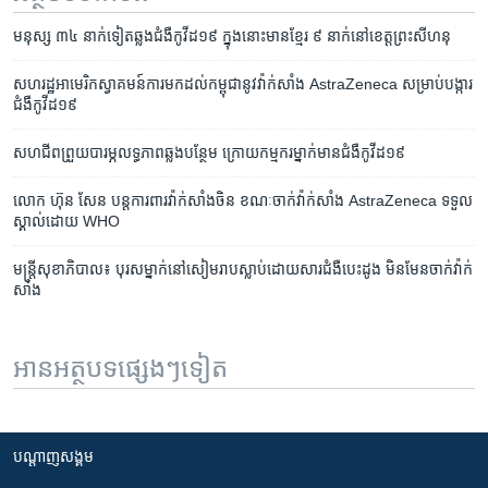
មនុស្ស ​៣៤​ នាក់​ទៀត​​ឆ្លង​ជំងឺ​កូវីដ​១៩ ក្នុង​នោះ​មាន​ខ្មែរ​ ៩​ នាក់​នៅ​ខេត្ត​ព្រះសីហនុ
សហរដ្ឋ​អាមេរិក​ស្វាគមន៍​ការ​មក​ដល់​កម្ពុជា​នូវ​វ៉ាក់សាំង​ AstraZeneca សម្រាប់​បង្ការ​
ជំងឺ​កូវីដ​១៩
សហជីព​ព្រួយ​បារម្ភ​លទ្ធភាព​ឆ្លង​បន្ថែម​ ក្រោយ​កម្មករ​ម្នាក់​មាន​ជំងឺ​កូវីដ​១៩
លោក ហ៊ុន សែន បន្ត​ការពារ​វ៉ាក់​សាំង​ចិន ខណៈ​ចាក់​វ៉ាក់​សាំង ​AstraZeneca ទទួល​
ស្គាល់​ដោយ​ WHO
មន្រ្តី​សុខាភិបាល៖ ​បុរស​​ម្នាក់​នៅ​សៀមរាប​​ស្លាប់​ដោយ​​សារ​​ជំងឺ​បេះដូង មិន​មែន​ចាក់​វ៉ាក់
សាំង
អានអត្ថបទផ្សេងៗទៀត
បណ្តាញ​សង្គម