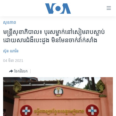
ភ្ជាប់​
ទៅ​
គេហទំព័រ​
សុខភាព
កម្ពុជា
ទាក់ទង
មន្រ្តី​សុខាភិបាល៖ ​បុរស​​ម្នាក់​នៅ​សៀមរាប​​ស្លាប់​
រំលង​
អន្តរជាតិ
ដោយ​​សារ​​ជំងឺ​បេះដូង មិន​មែន​ចាក់​វ៉ាក់សាំង
និង​
អាមេរិក
ចូល​
ស៊ុន ណារិន
ទៅ​​
ចិន
ទំព័រ​
04 មីនា 2021
ហេឡូវីអូអេ
ព័ត៌មាន​​
ចែករំលែក
តែ​
កម្ពុជាច្នៃប្រតិដ្ឋ
ម្តង
ព្រឹត្តិការណ៍ព័ត៌មាន
រំលង​
និង​
ទូរទស្សន៍ / វីដេអូ​
ចូល​
វិទ្យុ / ផតខាសថ៍
ទៅ​
ទំព័រ​
កម្មវិធីទាំងអស់