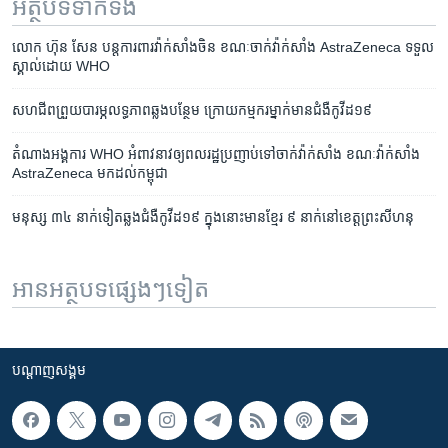
អត្ថបទ​ទាក់ទង
លោក ហ៊ុន សែន បន្ត​ការពារ​វ៉ាក់​សាំង​ចិន ខណៈ​ចាក់​វ៉ាក់​សាំង ​AstraZeneca ទទួល​
ស្គាល់​ដោយ​ WHO
សហជីព​ព្រួយ​បារម្ភ​លទ្ធភាព​ឆ្លង​បន្ថែម​ ក្រោយ​កម្មករ​ម្នាក់​មាន​ជំងឺ​កូវីដ​១៩
តំណាង​អង្គការ​ WHO ​អំពាវនាវ​ឲ្យ​ពលរដ្ឋ​​ប្រញាប់​ទៅ​ចាក់​វ៉ាក់សាំង ខណៈ​​​វ៉ាក់សាំង
AstraZeneca​ មក​ដល់​កម្ពុជា
មនុស្ស ​៣៤​ នាក់​ទៀត​​ឆ្លង​ជំងឺ​កូវីដ​១៩ ក្នុង​នោះ​មាន​ខ្មែរ​ ៩​ នាក់​នៅ​ខេត្ត​ព្រះសីហនុ
អានអត្ថបទផ្សេងៗទៀត
បណ្តាញ​សង្គម