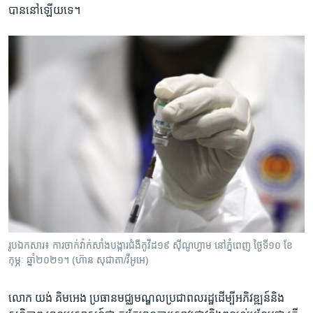
បាន​នៅ​ឡើយ​ទេ។
រូបឯកសារ៖ ការ​ចាក់​វ៉ាក់សាំង​បង្ការ​ជំងឺ​កូវីដ១៩​ ស៊ីណូហ្វាម នៅ​ភ្នំពេញ​ ថ្ងៃ​ទី១០​ ខែ​
កុម្ភៈ​ ឆ្នាំ​២០២១​។ (ហ៊ាន សុជាតា/វីអូអេ)
លោក យង់ គិមអេង ប្រធាន​មជ្ឈមណ្ឌល​ប្រជាពល​រដ្ឋ​ដើម្បី​អភិវឌ្ឍន៍​និង​