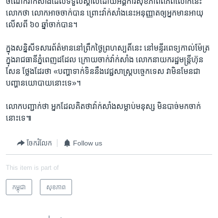
ចំណែក​វ៉ាក់​សាំង​ដែល​ទទួល​ស្គាល់​ដោយ​អង្គការ​សុខភាព​ពិភព​លោក​នេះ
លោក​ថា ​លោក​អាច​ចាក់​បាន ព្រោះ​វ៉ាក់​សាំង​នេះ​អនុញ្ញាត​ឲ្យ​អ្នក​មាន​អាយុ​
លើស​ពី​ ៦០ ​ឆ្នាំ​ចាក់​បាន។
ក្នុង​សន្និសីទ​សារព័ត៌មាន​នៅ​ព្រឹក​ថ្ងៃ​ព្រហស្បតិ៍​នេះ នៅ​មន្ទីរ​ពេទ្យ​កាល់​ម៉ែត្រ​
ក្នុង​រាជធានីភ្នំពេញ​ដដែល​ ក្រោយ​ចាក់​វ៉ាក់សាំង​ លោក​នាយករដ្ឋមន្រ្តី​ហ៊ុន
សែន ​ថ្លែង​ដែរ​ថា «បញ្ហា​ទាក់​ទិន​នឹង​វេជ្ជ​សាស្រ្ត​បច្ចេក​ទេស វា​មិន​មែន​ជា​
បញ្ហា​នយោបាយ​នោះ​ទេ»។
លោក​បញ្ជាក់​ថា ​អ្នក​ដែល​គិត​ថា​វ៉ាក់សាំង​សម្លាប់​មនុស្ស មិន​បាច់​មក​ចាក់​
នោះ​ទេ៕
ចែករំលែក
Follow us
This item is part of
កម្ពុជា
សុខភាព