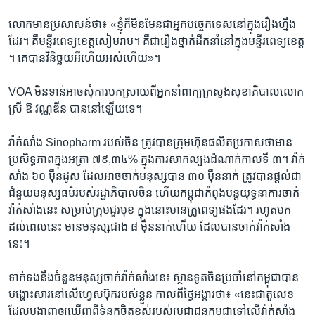
លោក​មាន​ប្រសាសន៍​ថា៖ «ខ្ញុំ​ក៏​មិន​មែន​ជា​អ្នក​បច្ចេក​ទេស​នៅ​ក្នុង​រឿង​ហ្នឹង​
ដែរ។ គឺ​មន្ទីរ​ពេទ្យ​ខេត្ត​សៀម​រាប។ គឺ​ជា​រឿង​ថ្នាក់​ដឹកនាំ​នៅ​ក្នុង​មន្ទីរពេទ្យ​ខេត្ត​
។ គេ​បាន​វិនិច្ឆយ​អីហើយអស់​ហើយ»។
VOA ​មិន​ទាន់​អាច​សុំ​ការ​បកស្រាយ​ពី​អ្នកនាំពាក្យ​ក្រសួង​សុខាភិបាល​លោក
ស្រី​ ឱ វណ្ណឌីន ​បាន​នៅ​ឡើយ​ទេ។
វ៉ាក់សាំង ​Sinopharm ​របស់​ចិន ត្រូវ​បាន​ក្រុមហ៊ុន​ផលិត​ប្រកាស​ថា​មាន​
ប្រសិទ្ធភាព​ក្នុង​អត្រា ៧៩,​៣៤% ​ក្នុង​ការ​សាកល្បង​ដំណាក់​កាល​ទី ​៣។ វ៉ាក់
សាំង​ ៦០​ ម៉ឺន​ដូស​ ដែល​អាច​ចាក់​មនុស្ស​បាន​ ៣០ ​ម៉ឺន​នាក់ ត្រូវ​បានផ្តល់​ជា​
ជំនួយ​មនុស្ស​ធម៌​របស់​រដ្ឋាភិបាល​ចិន ហើយ​កម្ពុជា​កំពុង​បន្ត​យុទ្ធនា​ការ​ចាក់​
វ៉ាក់សាំង​នេះ សម្រាប់​ក្រុម​ជួរ​មុខ ក្នុង​នោះ​មាន​គ្រូ​ពេទ្យ​ផង​ដែរ។ រហូត​មក​
ដល់​ពេល​នេះ​ មាន​មនុស្ស​ជាង ​៨ ​ម៉ឺន​នាក់​ហើយ ​ដែល​បាន​ចាក់​វ៉ាក់សាំង​
នេះ។
ទាក់ទង​នឹង​ចំនួន​មនុស្ស​ចាក់​វ៉ាក់សាំង​នេះ ស្ថានទូត​ចិន​ប្រចាំ​នៅ​កម្ពុជា​បាន​
បង្ហោះសារ​នៅ​លើ​ហ្វេស​ប៊ុក​របស់​ខ្លួន កាល​ពី​ថ្ងៃ​អង្គារ​ថា៖ «នេះ​ជា​តួ​លេខ​
ដែល​បង្ហាញ​ឲ្យ​ឃើញ​ពី​ទំនុក​ចិត្ត​ខ្ពស់​របស់​ប្រជាជន​កម្ពុជា​ទៅ​លើ​វ៉ាក់​សាំង​