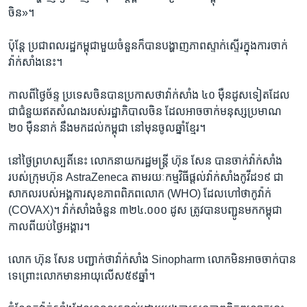
ចិន»។
ប៉ុន្តែ​ ប្រជា​ពលរដ្ឋ​កម្ពុជា​មួយ​ចំនួន​ក៏​បាន​បង្ហាញ​ភាព​ស្ទាក់​ស្ទើរ​ក្នុង​ការ​ចាក់​
វ៉ាក់​សាំង​នេះ។
កាល​ពីថ្ងៃ​ច័ន្ទ​ ប្រទេស​ចិន​បាន​ប្រកាស​ថា​វ៉ាក់​សាំង ​៤០ ​ម៉ឺន​ដូស​ទៀត​ដែល​
ជា​ជំនួយ​ឥត​សំណង​របស់​រដ្ឋាភិបាល​ចិន ដែល​អាច​ចាក់​មនុស្ស​ប្រមាណ ​
២០ ​ម៉ឺន​នាក់ នឹង​មក​ដល់​កម្ពុជា នៅ​មុន​ចូល​ឆ្នាំ​ខ្មែរ។
នៅ​ថ្ងៃ​ព្រហស្បតិ៍​នេះ លោក​នាយក​រដ្ឋមន្រ្តី​ ហ៊ុន សែន​ បាន​ចាក់​វ៉ាក់សាំង
របស់​ក្រុម​ហ៊ុន​ Astra​Zeneca តាម​រយៈ​កម្មវិធី​ផ្ដល់​វ៉ាក់​សាំង​កូវីដ​១៩ ជា​
សាកល​របស់​អង្គការ​សុខភាព​ពិភព​លោក (WHO) ដែល​ហៅ​ថា​កូវ៉ាក់ ​
(COVAX)។ វ៉ាក់សាំង​ចំនួន​ ៣២៤.០០០ ដូស ត្រូវ​បាន​បញ្ជូន​មក​កម្ពុជា​
កាល​ពី​យប់​ថ្ងៃ​អង្គារ។
លោក​ ហ៊ុន សែន បញ្ជាក់​ថា​វ៉ាក់​សាំង​ Sinopharm លោក​មិន​អាច​ចាក់​បាន​
ទេ​ព្រោះ​លោក​មាន​អាយុ​លើស​៥៩​ឆ្នាំ។