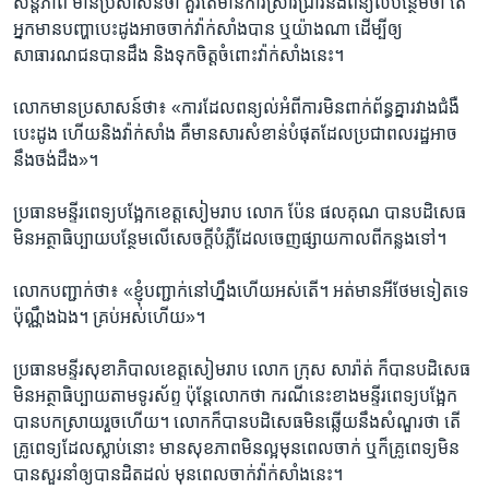
សន្តិភាព មាន​ប្រសាសន៍​ថា គួរ​តែ​មានការ​ស្រាវជ្រាវ​និង​ពន្យល់​បន្ថែម​ថា ​តើ​
អ្នក​មាន​បញ្ហា​បេះ​ដូង​អាច​ចាក់​វ៉ាក់​សាំង​បាន​ ឬ​យ៉ាង​ណា ដើម្បី​ឲ្យ​
សាធារណជន​បាន​ដឹង និង​ទុក​ចិត្ត​ចំពោះ​វ៉ាក់សាំង​នេះ។
លោក​មាន​ប្រសាសន៍​ថា៖ «ការ​ដែល​ពន្យល់​អំពី​ការ​មិន​ពាក់ព័ន្ធ​គ្នារវាង​ជំងឺ​
បេះដូង​ ហើយ​និង​វ៉ាក់​សាំង គឺមាន​សារ​សំខាន់​បំផុត​ដែល​ប្រជាពលរដ្ឋ​អាច
នឹង​ចង់​ដឹង»។
ប្រធាន​មន្ទីរ​ពេទ្យ​បង្អែក​ខេត្ត​សៀមរាប លោក ប៉ែន ផល​គុណ បាន​បដិសេធ​
មិនអត្ថាធិប្បាយ​បន្ថែម​លើ​សេចក្តី​បំភ្លឺ​ដែល​ចេញ​ផ្សាយ​កាល​ពី​កន្លង​ទៅ។
លោក​បញ្ជាក់​ថា៖ «ខ្ញុំ​បញ្ជាក់​នៅ​ហ្នឹង​ហើយ​អស់​តើ។ អត់​មានអី​ថែម​ទៀត​ទេ
ប៉ុណ្ណឹង​ឯង។ គ្រប់​អស់​ហើយ»។
ប្រធាន​មន្ទីរ​សុខាភិបាល​ខេត្ត​សៀមរាប​ លោក​ ក្រុស សារ៉ាត់ ក៏​បាន​បដិសេធ​
មិន​អត្ថាធិប្បាយ​តាម​ទូរស័ព្ទ ប៉ុន្តែ​លោក​ថា ​ករណី​នេះ​ខាង​មន្ទីរ​ពេទ្យ​បង្អែក​
បានបក​ស្រាយ​រួច​ហើយ។ លោក​ក៏​បាន​បដិសេធ​មិន​ឆ្លើយ​នឹង​សំណួរ​ថា​ តើ​
គ្រូពេទ្យ​ដែល​ស្លាប់​នោះ មាន​សុខភាព​មិន​ល្អ​មុន​ពេល​ចាក់ ឬ​ក៏​គ្រូ​ពេទ្យ​មិន​
បាន​សួរ​នាំ​ឲ្យ​បាន​ដិត​ដល់ មុន​ពេល​ចាក់​វ៉ាក់​សាំង​នេះ។