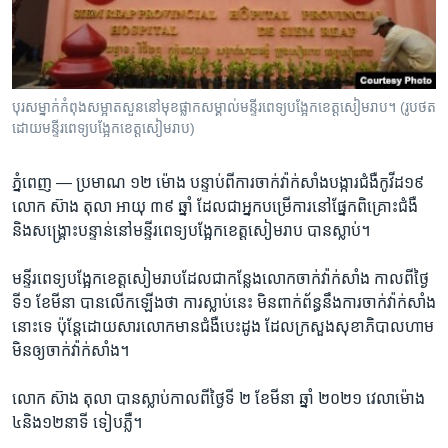
រចនា
សម្ព័ន្ធ​
Khmer English
រំលង​
និង​
បណ្តាញ​សង្គម
ចូល​
បុរសម្នាក់កំពុងសម្អាតសួននៅមុខផ្លាកសម្គាល់មន្ទីរពេទ្យបង្អែកខេត្តសៀមរាប។ (រូបថត
ទៅ​
ដោយមន្ទីរពេទ្យបង្អែកខេត្តសៀមរាប)
កាន់​
ទំព័រ​
ភាសា
ភ្នំពេញ —
ប្រមាណ​ ១២ ​ម៉ោង បន្ទាប់​ពី​ការ​ចាក់​វ៉ាក់​សាំង​បង្ការ​ជំងឺ​កូវីដ​១៩
ស្វែង​
លោក ស៊ាង​ តុលា អាយុ ៣៩ ​ឆ្នាំ ដែល​ជា​អ្នក​បម្រើ​ការ​នៅ​ផ្នែក​ពិគ្រោះ​ជំងឺ
រក
និង​សង្រ្គោះ​បន្ទាន់​នៅមន្ទីរពេទ្យ​បង្អែក​ខេត្ត​សៀម​រាប បានស្លាប់។
មន្ទីរ​ពេទ្យ​បង្អែក​ខេត្ត​សៀមរាប​ដែល​ជា​កន្លែង​លោក​ចាក់វ៉ាក់សាំង កាល​ពី​ថ្ងៃ​
ទី​១ ខែ​មីនា បាន​លើក​ឡើង​ថា​ ការ​ស្លាប់​នេះ មិន​ពាក់​ព័ន្ធ​នឹង​ការ​ចាក់​វ៉ាក់សាំង
នោះ​ទេ ប៉ុន្តែ​ដោយសារលោក​មាន​ជំងឺ​បេះដូង ដែល​ក្រសួង​សុខាភិបាល​ហាម​
មិន​ឲ្យ​ចាក់​វ៉ាក់សាំង។
លោក ស៊ាង​ តុលា បាន​ស្លាប់​កាលពីថ្ងៃ​ទី​ ២ ខែ​មីនា ឆ្នាំ ​២០២១ វេលា​ម៉ោង ​
៤​និង​១២នាទី ទៀប​ភ្លឺ​។