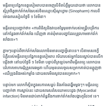
មន្ទីរ​ពទ្យ​បង្អែក​ខេត្ត​សៀម​រាប​បាន​ចេ​ញលិខិត​បំភ្លឺ​មួយ​ដោយ​ថា លោក​បាន​
ស្ម័គ្រចិត្ត​ចាក់​វ៉ាក់សាំង​របស់​ចិន​ឈ្មោះ​ស៊ីណូហ្វាម ​(Sinopharm) កាល​ពី​
ម៉ោង​៣​រសៀល​ថ្ងៃ​ទី​ ១ ខែ​មីនា។
មន្ទីរ​ពេទ្យ​បញ្ជាក់​ថា៖ «ការ​ពិនិត្យ​និង​វាយ​តម្លៃ​មុន​ចាក់​របស់​មន្រ្តី​បម្រើ​ការ​
នៅ​កន្លែង​ចាក់​វ៉ាក់សាំង ឃើញ​ថា​ គាត់​ពុំ​មាន​បញ្ហា​ដែល​ត្រូវ​ហាម​ចាក់​វ៉ាក់​
សាំង​ទេ»។
ភ្លាមៗ​បន្ទាប់​ពី​ចាក់​វ៉ាក់សាំង​លោក​មិន​មាន​បញ្ហា​អ្វី​នោះ​ទេ។ បើ​តាម​សេចក្តី​
បំភ្លឺ​របស់​មន្ទីរ​ពេទ្យ​បង្អែក​ខេត្ត​សៀមរាប ភរិយា​របស់​អ្នក​ដែល​ស្លាប់​បាន​លើក​
ឡើង​ថា​ នៅ​យប់​ថ្ងៃ​ទី ​១ ខែ​មីនា បន្ទាប់ពី​ត្រឡប់​មក​ពី​មន្ទីរពេទ្យ លោក​បាន​
បរិភោគ​អាហារ​ជុំគ្រួសារ​ធម្មតា ហើយ​មុន​ពេល​ចូល​សម្រាក​គាត់​បាន​ត្អូញ​ថា​
«​ឈឺ​ទ្រូង​និង​អស់​កម្លាំង​ ដោយ​សារ​មិន​សូវ​បាន​សម្រាក»។
បន្ទាប់​មក លោក​ក៏​ស្ថិត​ក្នុង​សភាព​សន្លប់ និង​គាំង​ដង្ហើម​ម្តងៗ​។ មន្ទីរ​ពេទ្យ​
បញ្ជាក់​ថា ​ការ​ស្លាប់​នេះ ដោយសារ​សរសៃ​ឈាម​បេះដូង ​(Myocardial
infarction) មិន​មាន​ជាប់​ពាក់​ព័ន្ធ​នឹង​ការ​ចាក់​វ៉ាក់​សាំង​បង្ការ​កូវីដ​១៩​ ទេ។