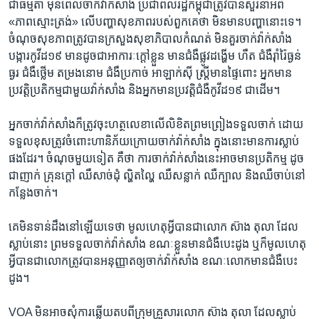
ជាធម្មតា មុន​ពេល​ចាក់​វ៉ាក់សាំង ប្រជាពលរដ្ឋ​កម្ពុជាត្រូវ​បាន​សួរ​នាំ​អំពី
«ភាព​ស្មោះ​ត្រង់» ​លើ​បញ្ហាសុខ​ភាព​របស់​ពួកគេ​ថា មិន​មាន​បញ្ហា​នោះ​ទេ។
ចំណុច​សុខភាព​ត្រូវ​បាន​ក្រសួង​សុខាភិបាល​កំណត់ មិន​គួរ​ចាក់​វ៉ាក់សាំង
បង្ការ​កូវីដ​១៩ មាន​ដូច​ជាអាការៈ​ក្តៅ​ខ្លួន មាន​ជំងឺ​ផ្លូវ​ដង្ហើម ហឺត ជំងឺ​រ៉ាំរ៉ៃ​ធ្ងន់​
ធ្ងរ ជំងឺ​ថ្លើម តម្រង​នោម ជំងឺ​ប្រកាច់ អាឡាក់​ស៊ី ស្រ្តី​មាន​ផ្ទៃ​ពោះ អ្នក​មាន​
ប្រវត្តិ​ប្រតិកម្ម​ជាមួយ​វ៉ាក់​សាំង និង​អ្នក​មាន​ប្រវត្តិជំងឺកូវីដ​១៩​ ជា​ដើម​។
​អ្នក​ចាក់​វ៉ាក់​សាំង​ក៏​ត្រូវ​ចុះហត្ថលេខា​លើ​លិខិតព្រម​ព្រៀង​ទទួល​ចាក់ ដោយ​
ទទួល​ខុស​ត្រូវ​ចំពោះ​ហានិភ័យ​ក្រោយ​ចាក់​វ៉ាក់សាំង ក្នុង​នោះ​មាន​ការ​ស្លាប់​
ផង​ដែរ។ ចំណុច​មួយទៀត គឺ​ថា ​ការ​ចាក់​វ៉ាក់​សាំង​នេះ​អាច​មាន​ប្រតិកម្ម ដូច​
ជា​ញាក់ គ្រុនក្តៅ ឈឺ​សាច់​ដុំ ល្ហិតល្ហៃ ឈឺ​សន្លាក់ ឈឺ​ក្បាល និង​ឈឺ​ចាប់​នៅ​
កន្លែង​ចាក់។
គេ​មិន​ទាន់​ដឹង​នៅ​ឡើយ​ទេ​ថា ​មូល​ហេតុ​អ្វី​បាន​ជា​លោក ស៊ាង តុលា ​ដែល​
ស្លាប់​នោះ ព្រម​ទទួល​ចាក់​វ៉ាក់​សាំង ខណៈ​ខ្លួន​មាន​ជំងឺ​បេះដូង ឬ​ក៏​មូល​ហេតុ​
អ្វី​បាន​ជា​លោក​ត្រូវ​បាន​អនុញ្ញាត​ឲ្យ​ចាក់​វ៉ាក់​សាំង ខណៈ​លោក​មាន​ជំងឺ​បេះ​
ដូង។
VOA ​មិន​អាច​សុំ​ការ​ឆ្លើយ​តប​ពី​ក្រុម​គ្រួសារ​លោក ស៊ាង តុលា ដែលស្លាប់​