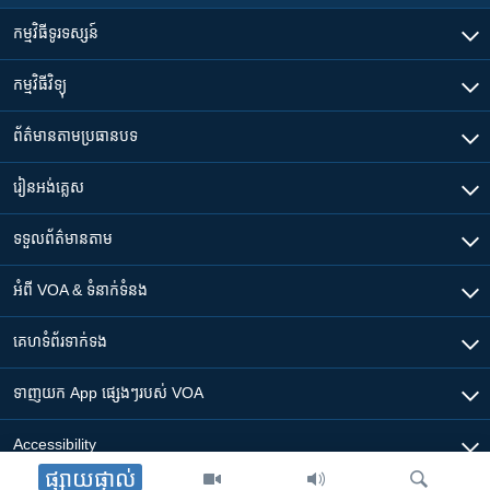
កម្មវិធី​ទូរទស្សន៍
កម្មវិធី​វិទ្យុ
ព័ត៌មាន​តាមប្រធានបទ​
រៀន​​អង់គ្លេស
ទទួល​ព័ត៌មាន​តាម
អំពី​ VOA & ទំនាក់ទំនង
គេហទំព័រ​​ទាក់ទង
ទាញយក​ App ផ្សេងៗ​របស់​ VOA
Accessibility
ផ្សាយផ្ទាល់