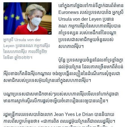
នៅក្នុង​ការ​ថ្លែង​ទៅកាន់​ទីភ្នាក់ងារ​ព័ត៌មាន
Euronews របស់​ប្រទេស​បារាំង អ្នកស្រី
Ursula von der Leyen ប្រធាន​
គណៈកម្មការ​អឺរ៉ុប​នៃ​សហភាព​អឺរ៉ុប​បាន​
គាំទ្រ​ទស្សនៈ​របស់​មេដឹកនាំ​នៃ​បណ្ដា​
ប្រទេស​ជា​សមាជិក​មួយ​ចំនួន​របស់​
អ្នកស្រី Ursula von der
Leyen ប្រធាន​គណៈកម្មការ​អឺរ៉ុប​
សហភាព​អឺរ៉ុប។
នៃ​សហភាព​អឺរ៉ុប​ កាល​ពី​ថ្ងៃ​ទី​២
ខែ​មីនា​ ឆ្នាំ​២០២២។
ប៉ុន្តែ ប្រទេស​មួយ​ចំនួន​ដែល​គាំទ្រ​ខ្លាំងក្លា​
ដល់​អ៊ុយក្រែន ដែល​ភាគច្រើន​មកពី​តំបន់​
អឺរ៉ុប​ខាងកើត​និង​អឺរ៉ុប​កណ្ដាល ចង់​ឲ្យ​បង្កើន​ល្បឿន​នៃ​ដំណើរការ​សុំ​ចូល​ជា​
សមាជិក​របស់​ប្រទេស​អ៊ុយក្រែន​នៅក្នុង​សហភាព​អឺរ៉ុប។
បណ្ដា​ប្រទេស​ជា​សមាជិក​ចាស់ៗ​របស់​សហភាព​អឺរ៉ុប​មើល​ទៅ​ហាក់​ដូចជា​
មាន​ការ​ស្ទាក់ស្ទើរ​លើ​ការ​ផ្ដល់​ចម្លើយ​ចំពោះ​រឿង​នេះ​ឲ្យ​បាន​លឿន។
រដ្ឋមន្ត្រី​ការបរទេស​បារាំង​លោក Jean Yves Le Drian បាន​និយាយ​
កាលពី​សប្ដាហ៍​មុន​ថា៖ «ជា​ការពិត ពលរដ្ឋ​អ៊ុយក្រែន​គឺជា​ពលរដ្ឋ​អឺរ៉ុប។