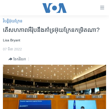
ភ្ជាប់​
ទៅ​
គេហទំព័រ​
វិបត្តិអ៊ុយក្រែន
កម្ពុជា
ទាក់ទង
តើ​សហភាព​អឺរ៉ុប​នឹង​គាំទ្រ​អ៊ុយក្រែន​កម្រិត​ណា?
រំលង​
អន្តរជាតិ
និង​
Lisa Bryant
អាមេរិក
ចូល​
07 មីនា 2022
ទៅ​​
ចិន
ទំព័រ​
ចែករំលែក
ហេឡូវីអូអេ
ព័ត៌មាន​​
តែ​
កម្ពុជាច្នៃប្រតិដ្ឋ
ម្តង
ព្រឹត្តិការណ៍ព័ត៌មាន
រំលង​
និង​
ទូរទស្សន៍ / វីដេអូ​
ចូល​
វិទ្យុ / ផតខាសថ៍
ទៅ​
ទំព័រ​
កម្មវិធីទាំងអស់