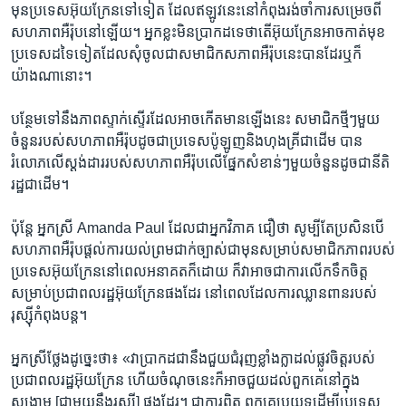
មុន​ប្រទេស​អ៊ុយក្រែន​ទៅទៀត ដែល​ឥឡូវ​នេះ​នៅ​កំពុង​រង់ចាំ​ការ​សម្រេច​ពី​
សហភាព​អឺរ៉ុប​នៅឡើយ។ អ្នក​ខ្លះ​មិន​ប្រាកដ​ទេ​ថា​តើ​អ៊ុយក្រែន​អាច​កាត់​មុខ​
ប្រទេស​ដទៃ​ទៀត​ដែល​សុំ​ចូល​ជា​សមាជិក​សភាព​អឺរ៉ុប​នេះ​បាន​ដែរ​ឬ​ក៏​
យ៉ាងណា​នោះ។
បន្ថែម​ទៅ​នឹង​ភាព​ស្ទាក់ស្ទើរ​ដែល​អាច​កើត​មាន​ឡើង​នេះ សមាជិក​ថ្មីៗ​មួយ​
ចំនួន​របស់​សហភាព​អឺរ៉ុប​ដូចជា​ប្រទេស​ប៉ូឡូញ​និង​ហុងគ្រី​ជាដើម បាន​
រំលោភ​លើ​ស្ដង់ដារ​របស់​សហភាព​អឺរ៉ុប​លើ​ផ្នែក​សំខាន់ៗ​មួយ​ចំនួន​ដូចជា​នីតិ
រដ្ឋ​ជាដើម។
ប៉ុន្តែ អ្នកស្រី Amanda Paul ដែល​ជា​អ្នក​វិភាគ ជឿ​ថា សូម្បីតែ​ប្រសិនបើ​
សហភាព​អឺរ៉ុប​ផ្ដល់​ការ​យល់ព្រម​ជាក់ច្បាស់​ជាមុន​សម្រាប់​សមាជិកភាព​របស់​
ប្រទេស​អ៊ុយក្រែន​នៅ​ពេល​អនាគត​ក៏ដោយ ក៏​វា​អាច​ជា​ការ​លើក​ទឹកចិត្ត​
សម្រាប់​ប្រជាពលរដ្ឋ​អ៊ុយក្រែន​ផងដែរ នៅពេល​ដែល​ការ​ឈ្លានពាន​របស់​
រុស្ស៊ី​កំពុង​បន្ត។
អ្នកស្រី​ថ្លែង​ដូច្នេះ​ថា៖ «វា​ប្រាកដ​ជា​នឹង​ជួយ​ជំរុញ​ខ្លាំងក្លា​ដល់​ផ្លូវចិត្ត​របស់​
ប្រជាពលរដ្ឋ​អ៊ុយក្រែន ហើយ​ចំណុច​នេះ​ក៏​អាច​ជួយ​ដល់​ពួកគេ​នៅ​ក្នុង​
សង្គ្រាម [ជាមួយ​នឹង​រុស្ស៊ី] ផងដែរ។ ជា​ការពិត ពួកគេ​ប្រយុទ្ធ​ដើម្បី​ប្រទេស​