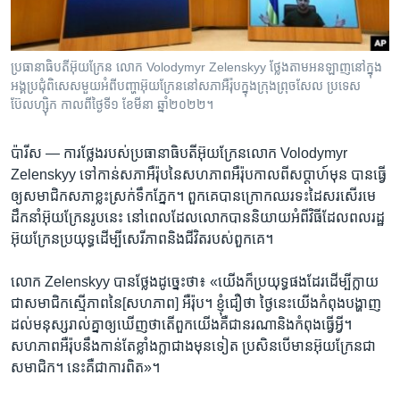
រចនា
សម្ព័ន្ធ​
Khmer English
រំលង​
និង​
ប្រធានាធិបតី​អ៊ុយក្រែន លោក Volodymyr Zelenskyy ថ្លែង​​តាម​អនឡាញ​​នៅ​ក្នុង​
បណ្តាញ​សង្គម
អង្គ​ប្រជុំ​ពិសេស​មួយ​អំពី​បញ្ហា​អ៊ុយក្រែន​នៅ​សភា​អឺរ៉ុប​ក្នុង​ក្រុង​ព្រុចសែល​ ប្រទេស​
ចូល​
ប៊ែលហ្ស៊ិក កាល​ពី​ថ្ងៃ​ទី​១​ ខែ​មីនា ឆ្នាំ​២០២២។
ទៅ​
កាន់​
ទំព័រ​
​ប៉ារីស —
ការ​ថ្លែង​របស់​ប្រធានាធិបតី​អ៊ុយក្រែន​លោក Volodymyr
ភាសា
ស្វែង​
Zelenskyy ទៅកាន់​សភា​អឺរ៉ុប​នៃ​សហភាព​អឺរ៉ុប​កាលពី​សប្ដាហ៍​មុន បាន​ធ្វើ​
រក
ឲ្យ​សមាជិក​សភា​ខ្លះ​ស្រក់​ទឹកភ្នែក។ ពួកគេ​បាន​ក្រោក​ឈរ​ទះ​ដៃ​សរសើរ​មេ
ដឹកនាំ​អ៊ុយក្រែន​រូប​នេះ នៅ​ពេល​ដែល​លោក​បាន​និយាយ​អំពី​វិធី​ដែល​ពលរដ្ឋ​
អ៊ុយក្រែន​ប្រយុទ្ធ​ដើម្បី​សេរីភាព​និង​ជីវិត​របស់​ពួកគេ។
លោក Zelenskyy បាន​ថ្លែង​ដូច្នេះ​ថា៖ «យើង​ក៏​ប្រយុទ្ធ​ផងដែរ​ដើម្បី​ក្លាយ
ជា​សមាជិក​ស្មើភាព​នៃ​[សហភាព] អឺរ៉ុប។ ខ្ញុំ​ជឿ​ថា ថ្ងៃ​នេះ​យើង​កំពុង​បង្ហាញ​
ដល់​មនុស្ស​រាល់​គ្នា​ឲ្យ​ឃើញ​ថា​តើ​ពួកយើង​គឺ​ជា​នរណា​និង​កំពុង​ធ្វើ​អ្វី។
សហភាព​អឺរ៉ុប​នឹង​កាន់តែ​ខ្លាំងក្លា​ជាង​មុន​ទៀត ប្រសិនបើ​មាន​អ៊ុយក្រែន​ជា​
សមាជិក។ នេះ​គឺជា​ការពិត»។