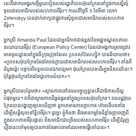
នេះ​គឺជា​ការ​អង្វរករ​ថ្មី​មួយ​ទៀត​របស់​រដ្ឋាភិបាល​អ៊ុយក្រែន​នៅក្នុង​ការ​ស្នើ​សុំ​
ចូល​ជា​សមាជិក​របស់​សហភាព​អឺរ៉ុប។ កាលពី​ថ្ងៃ​ទី ១ ខែ​មីនា លោក
Zelenskyy បាន​ដាក់​ពាក្យ​ជា​ផ្លូវការ​សុំ​ចូល​ជា​សមាជិក​របស់​សហភាព​
អឺរ៉ុប។
អ្នកស្រី Amanda Paul ដែលជា​អ្នក​វិភាគ​ជាន់ខ្ពស់​នៃ​មជ្ឈមណ្ឌល​គោល​
នយោបាយ​អឺរ៉ុប (European Policy Center) ដែល​ជា​អង្គការ​ស្រាវជ្រាវ​
មាន​មូលដ្ឋាន​នៅក្នុង​ទីក្រុង​ប្រ៊ុចសែល ប្រទេស​ប៊ែលហ្ស៊ិក បាន​និយាយ​ថា៖
«ប្រទេស​អ៊ុយក្រែន​តែងតែ​ចង់​ក្លាយជា​សមាជិក​របស់​សហភាព​អឺរ៉ុប។ តាំងពី​
ដំបូង​ម្ល៉េះ បន្ទាប់ពី​ទទួល​បាន​ឯករាជ្យ​មក អ៊ុយក្រែន​បាន​ដើរ​ក្នុង​ទិសដៅ​នេះ។
ប៉ុន្តែ​អ៊ុយក្រែន​តែងតែ​ជួប​ការ​លំបាក»។
អ្នកស្រី​បាន​បន្ថែម​ថា៖ «ស្ថានភាព​នៅ​ពេល​បច្ចុប្បន្ន​នេះ​គឺជា​ឱកាស​ដ៏​ល្អ​
បំផុត​មួយ។ វា​គឺជា​ស្ថានភាព​ដ៏​ធ្ងន់ធ្ងរ​នៅ​ក្នុង​ប្រទេស​អ៊ុយក្រែន។ ពលរដ្ឋ​អ៊ុយ
ក្រែន​បាន​បង្ហាញ​ឲ្យ​គេ​ឃើញ​ថា ពួកគេ​មាន​ភាព​ក្លាហាន ហ៊ាន​ងើប​តតាំង​
ដើម្បី​សន្តិសុខ​នៅ​ទ្វីប​អឺរ៉ុប។ ដូច្នេះ ខ្ញុំ​គិត​ថា នឹង​មាន​កម្លាំង​ដ៏​ខ្លាំងក្លា​ចេញពី​
ក្នុង​សហភាព​អឺរ៉ុប​ផ្ទាល់ ពី​សមាជិក​ជាច្រើន​របស់​សហភាព​អឺរ៉ុប ដើម្បី​ជំរុញ​
រឿង​នេះ​ទៅ​មុខ​ឲ្យ​បាន​កាន់តែ​ឆាប់​តាម​ដែល​អាច​ធ្វើ​ទៅ​បាន»។