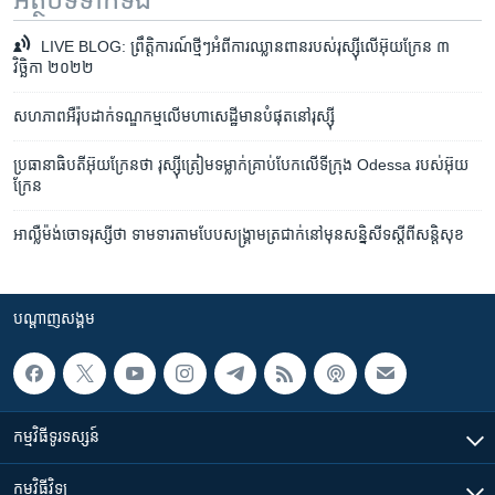
LIVE BLOG: ព្រឹត្តិការណ៍ថ្មីៗអំពីការ​ឈ្លានពាន​របស់​រុស្ស៊ី​លើ​អ៊ុយក្រែន ៣
វិច្ឆិកា ២០២២
សហភាព​អឺរ៉ុប​ដាក់​ទណ្ឌកម្ម​លើ​មហាសេដ្ឋី​មាន​បំផុត​នៅ​រុស្ស៊ី
ប្រធានាធិបតី​អ៊ុយក្រែន​ថា រុស្ស៊ី​ត្រៀម​ទម្លាក់​គ្រាប់​បែក​លើ​ទីក្រុង Odessa របស់​អ៊ុយ
ក្រែន
អាល្លឺម៉ង់​ចោទ​រុស្សី​​ថា ទាមទារ​តាមបែប​សង្គ្រាមត្រជាក់​នៅ​មុន​សន្និសីទ​​ស្តីពី​សន្តិសុខ
បណ្តាញ​សង្គម
កម្មវិធី​ទូរទស្សន៍
កម្មវិធី​វិទ្យុ