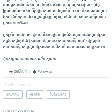
របស់​ពួកគេ​ជា​អាទិភាព​ចម្បង​បំផុត និង​សម្រាប់​ខ្លួន​ពួកគេ​ផ្ទាល់។ ប៉ុន្តែ
[ប្រសិនបើ​សហភាព​អឺរ៉ុប​ផ្ដល់​ការ​ធានា​ជា​មុន​ចំពោះ​សមាជិកភាព​របស់​អ៊ុយ
ក្រែន] វា​នឹង​ក្លាយជា​សញ្ញា​ដ៏​ខ្លាំងក្លា​បំផុត​មួយ​ដែល​ថា សហភាព​អឺរ៉ុប​គាំទ្រ​
ពួកគេ ១០១%»។
អ្នកស្រី​បាន​បន្ថែម​ថា ដូច​ទៅ​នឹង​ការ​ផ្ដល់​អាវុធ​និង​យន្តហោះ​ដល់​អ៊ុយក្រែន​
កន្លង​មក​ដូច្នេះ​ដែរ [ការ​ធានា​ជា​មុន​របស់​សហភាព​អឺរ៉ុប​នេះ] បង្ហាញ​ថា
សហភាព​អឺរ៉ុប​គាំទ្រ​អ៊ុយក្រែន​ជា​សមាជិក​នៅ​ពេល​អនាគត​របស់​ប្លុក​នេះ៕
ប្រែ​សម្រួល​ដោយ​លោក ឈឹម សុមេធ
ចែករំលែក
Follow us
This item is part of
នយោបាយ
អន្តរជាតិ
វិបត្តិអ៊ុយក្រែន
អត្ថបទ​ទាក់ទង