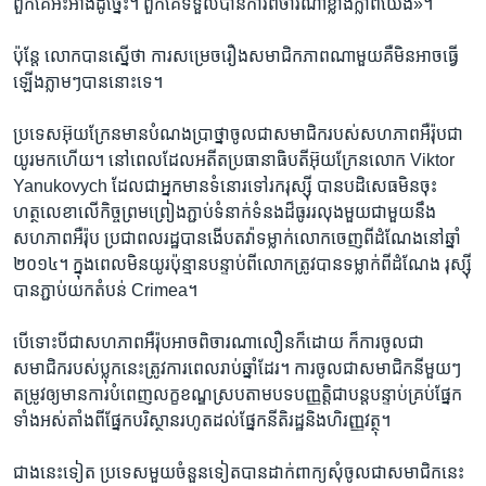
ពួកគេ​អះអាង​ដូច្នេះ។ ពួកគេ​ទទួល​បាន​ការ​ពិចារណា​ខ្លាំងក្លា​ពី​យើង»។
ប៉ុន្តែ លោក​បាន​ស្នើ​ថា ការ​សម្រេច​រឿង​សមាជិកភាព​ណា​មួយ​គឺ​មិន​អាច​ធ្វើ​
ឡើង​ភ្លាមៗ​បាន​នោះទេ។
ប្រទេស​អ៊ុយក្រែន​មាន​បំណង​ប្រាថ្នា​ចូលជា​សមាជិក​របស់​សហភាព​អឺរ៉ុប​ជា​
យូរ​មក​ហើយ។ នៅ​ពេល​ដែល​អតីត​ប្រធានាធិបតី​អ៊ុយក្រែន​លោក Viktor
Yanukovych ដែល​ជា​អ្នក​មាន​ទំនោរ​ទៅ​រក​រុស្ស៊ី បាន​បដិសេធ​មិន​ចុះ​
ហត្ថលេខា​លើ​កិច្ច​ព្រមព្រៀង​ភ្ជាប់​ទំនាក់ទំនង​ដ៏​ធូរ​រលុង​មួយ​ជាមួយ​នឹង​
សហភាព​អឺរ៉ុប ប្រជាពលរដ្ឋ​បាន​ងើប​តវ៉ា​ទម្លាក់​លោក​ចេញ​ពី​ដំណែង​នៅ​ឆ្នាំ
២០១៤។ ក្នុង​ពេល​មិន​យូរ​ប៉ុន្មាន​បន្ទាប់ពី​លោក​ត្រូវ​បាន​ទម្លាក់​ពី​ដំណែង រុស្ស៊ី​
បាន​ភ្ជាប់​យក​តំបន់ Crimea។
បើ​ទោះបីជា​សហភាព​អឺរ៉ុប​អាច​ពិចារណា​លឿន​ក៏ដោយ ក៏​ការ​ចូល​ជា​
សមាជិក​របស់​ប្លុក​នេះ​ត្រូវការ​ពេល​រាប់​ឆ្នាំ​ដែរ។ ការ​ចូល​ជា​សមាជិក​នីមួយៗ​
តម្រូវ​ឲ្យ​មាន​ការ​បំពេញ​លក្ខខណ្ឌ​ស្រប​តាម​បទ​បញ្ញត្តិ​ជា​បន្តបន្ទាប់​គ្រប់​ផ្នែក​
ទាំងអស់​តាំងពី​ផ្នែក​បរិស្ថាន​រហូត​ដល់​ផ្នែក​នីតិរដ្ឋ​និង​ហិរញ្ញវត្ថុ។
ជាង​នេះ​ទៀត ប្រទេស​មួយ​ចំនួន​ទៀត​បាន​ដាក់​ពាក្យ​សុំ​ចូល​ជា​សមាជិក​នេះ​