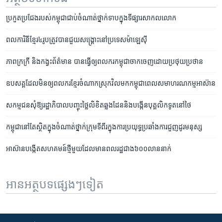
ប្រកួត​ប្រជែង​របស់​កម្ពុជា​ជាប់​ចំណាត់​ថ្នាក់​ទាប​ក្នុង​ទីផ្សារ​សាកលលោក​
ពលការិនី​ខ្មែរ​៤រូប​ត្រូវ​បាន​ជួយ​សង្គ្រោះ​នៅ​ប្រទេស​ម៉ាឡេស៊ី​
ភាព​ក្រក្រី និង​កង្វះ​ព័ត៌មាន បាន​ធ្វើឲ្យ​ពលករ​កម្ពុជា​ចាក​ចេញ​ដោយ​ប្រថុយ​ប្រថាន
ឧបសគ្គ​ដែល​មិន​ឲ្យ​ពលករ​ខ្មែរ​ចំណាក​ស្រុក​វិល​មក​កម្ពុជា​ពេល​សមាហរណកម្ម​អាស៊ាន
សកម្មជន​សុំ​ឱ្យ​រដ្ឋាភិបាល​បញ្ចុះថ្លៃ​លិខិត​ឆ្លង​ដែន​និង​បង្កើន​បុគ្គលិក​ទូតនៅថៃ
កម្ពុជា​នៅ​តែ​ស្ថិត​ក្នុង​ចំណាត់​ថ្នាក់​ក្រុម​ទីពីរ​ក្នុង​ការ​ប្រយុទ្ធ​ប្រឆាំង​​ការ​ជួញ​ដូរ​មនុស្ស
អាស៊ាន​បង្កើត​សហគមន៍​ថ្មី​មួយ​ដែល​មាន​ពលរដ្ឋ​ជាង​៦០០​លាន​នាក់
អានអត្ថបទផ្សេងៗទៀត