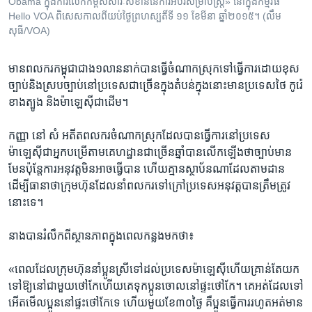
Obama ក្នុង​ការ​លើក​កម្ពស់​សារៈសំខាន់​នៃ​ការ​អប់រំ​សម្រាប់​ស្ត្រី‍» នៅ​ក្នុង​កម្មវិធី
Hello VOA ពិសេស​កាល​ពី​យប់​ថ្ងៃ​ព្រហស្បតិ៍​ទី​ ១១ ខែ​មីនា ឆ្នាំ​២០១៥។ (លឹម
សុធី/VOA)
មាន​ពលករ​កម្ពុជា​ជាង​១លាន​នាក់​បាន​ធ្វើ​ចំណាកស្រុក​ទៅ​ធ្វើ​ការ​ដោយ​ខុស
ច្បាប់​និង​ស្រប​ច្បាប់​នៅ​ប្រទេស​ជាច្រើន​ក្នុង​តំបន់​ក្នុង​នោះ​មាន​ប្រទេស​ថៃ​ កូរ៉េ​
ខាងត្បូង ​និង​ម៉ាឡេស៊ី​ជាដើម។​
កញ្ញា​ នៅ សំ ​អតីត​ពលករ​ចំណាកស្រុក​ដែល​បាន​ធ្វើការ​នៅ​ប្រទេស​
ម៉ាឡេស៊ី​ជា​អ្នក​បម្រើ​តាម​គេហដ្ឋាន​ជាច្រើន​ឆ្នាំ​បាន​លើក​ឡើ​ង​ថា​ច្បាប់​មាន​
មែន​ប៉ុន្តែ​ការ​អនុវត្ត​មិន​អាច​ធ្វើ​បាន​ ហើយ​គ្មាន​ស្ថាប័ន​ណា​ដែល​តាម​ដាន​
ដើម្បី​ធានា​ថា​ក្រុមហ៊ុន​ដែល​នាំ​ពលករ​ទៅ​ក្រៅ​ប្រទេស​អនុវត្ត​បាន​ត្រឹម​ត្រូវ​
នោះ​ទេ។
នាង​បាន​រំលឹក​ពី​ស្ថានភាព​ក្នុង​ពេល​កន្លងមកថា៖
«ពេល​ដែល​ក្រុមហ៊ុន​នាំ​ប្អូនស្រី​ទៅ​ដល់​ប្រទេស​ម៉ាឡេស៊ី​ហើយ​គ្រាន់​តែ​យក​
ទៅ​ឱ្យ​នៅ​ជាមួយ​ថៅកែ​ហើយ​គេ​ទុក​ប្អូន​ចោល​នៅ​ផ្ទះ​ថៅកែ។ គេ​អត់​ដែល​ទៅ​
អើត​មើល​ប្អូន​នៅ​ផ្ទះ​ថៅកែទេ ​ហើយ​មួយ​ខែ​៣០​ថ្ងៃ​ គឺ​ប្អូន​ធ្វើ​ការ​រហូត​អត់​មាន​