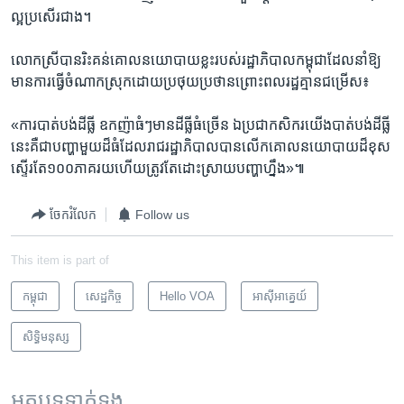
ល្អ​ប្រសើរ​ជាង។
លោក​ស្រី​បាន​រិះគន់​គោល​នយោបាយ​ខ្លះ​របស់​រដ្ឋាភិបាល​កម្ពុជា​ដែល​នាំ​ឱ្យ​
មាន​ការ​ធ្វើ​ចំណាកស្រុក​ដោយ​ប្រថុយ​ប្រថាន​ព្រោះ​ពលរដ្ឋ​គ្មាន​ជម្រើស៖
«ការ​បាត់​បង់​ដីធ្លី ឧកញ៉ា​ធំៗ​មាន​ដីធ្លី​ធំ​ច្រើន ​ឯ​ប្រជាកសិករ​យើង​បាត់​បង់​ដីធ្លី​
នេះ​គឺ​ជា​បញ្ហា​មួយ​ដ៏​ធំ​ដែល​រាជរដ្ឋាភិបាល​បាន​លើក​គោល​នយោបាយ​ដ៏​ខុស
ស្ទើរ​តែ​១០០​ភាគរយ​ហើយ​ត្រូវ​តែ​ដោះស្រាយ​បញ្ហា​ហ្នឹង»៕
ចែករំលែក
Follow us
This item is part of
កម្ពុជា
សេដ្ឋកិច្ច
Hello VOA
អាស៊ី​អាគ្នេយ៍
សិទ្ធិ​មនុស្ស
អត្ថបទ​ទាក់ទង