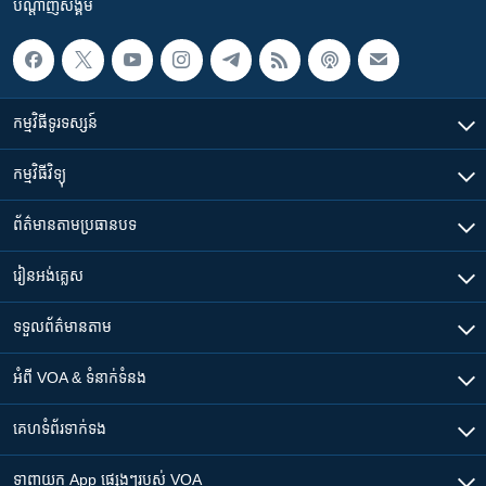
បណ្តាញ​សង្គម
កម្មវិធី​ទូរទស្សន៍
កម្មវិធី​វិទ្យុ
ព័ត៌មាន​តាមប្រធានបទ​
រៀន​​អង់គ្លេស
ទទួល​ព័ត៌មាន​តាម
អំពី​ VOA & ទំនាក់ទំនង
គេហទំព័រ​​ទាក់ទង
ទាញយក​ App ផ្សេងៗ​របស់​ VOA