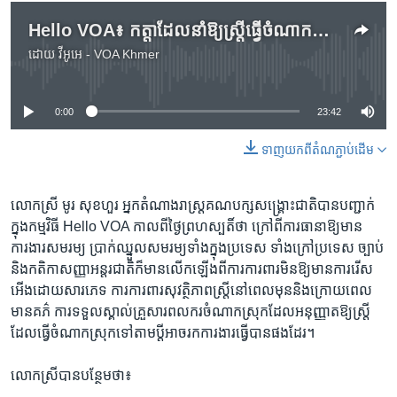
Hello VOA៖ កត្តាដែលនាំឱ្យស្ត្រីធ្វើចំណាកស្រុក និង​បញ្ហាប្រឈមរបស់ស្រ្តីនៅក្នុងស្រុកនិងក្រៅស្រុក
ដោយ
វីអូអេ - VOA Khmer
No media source currently available
0:00
23:42
ទាញ​យក​ពី​តំណភ្ជាប់​ដើម
លោកស្រី មូរ សុខហួរ​ អ្នក​តំណាងរាស្រ្ត​គណបក្ស​សង្គ្រោះ​ជាតិ​បាន​បញ្ជាក់​
ក្នុង​កម្មវិធី Hello VOA ​កាល​ពី​ថ្ងៃ​ព្រហស្បតិ៍​ថា​ ក្រៅ​ពី​ការ​ធានា​ឱ្យ​មាន​
ការងារ​សមរម្យ ប្រាក់​ឈ្នួល​សមរម្យ​ទាំង​ក្នុង​ប្រទេស​ ទាំង​ក្រៅ​ប្រទេស ច្បាប់​
និង​កតិកា​សញ្ញា​អន្តរជាតិ​ក៏មាន​លើក​ឡើង​ពី​ការ​ការពារ​មិន​ឱ្យ​មាន​ការ​រើស​
អើងដោយ​សារ​ភេទ ការ​ការពារ​សុវត្ថិភាព​ស្ត្រី​នៅ​ពេល​មុន​និង​ក្រោយ​ពេល​
មាន​គភ៌ ការ​ទទួល​ស្គាល់​គ្រួសារ​ពលករ​ចំណាកស្រុក​ដែល​អនុញ្ញាត​ឱ្យ​ស្ត្រី​
ដែល​ធ្វើ​ចំណាកស្រុក​ទៅ​តាម​ប្តី​អាច​រក​ការងារ​ធ្វើ​បាន​ផង​ដែរ។
លោក​ស្រី​បាន​បន្ថែម​ថា៖​