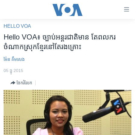
ភ្ជាប់​
ទៅ​
គេហទំព័រ​
HELLO VOA
កម្ពុជា
ទាក់ទង
Hello VOA៖ ច្បាប់​អន្តរជាតិ​មាន​ តែ​ពលករ​
រំលង​
អន្តរជាតិ
ចំណាកស្រុក​ខ្មែរ​នៅ​តែ​រងគ្រោះ​
និង​
អាមេរិក
ចូល​
ម៉ែន គឹមសេង
ទៅ​​
ចិន
ទំព័រ​
05 ធ្នូ 2015
ហេឡូវីអូអេ
ព័ត៌មាន​​
ចែករំលែក
តែ​
កម្ពុជាច្នៃប្រតិដ្ឋ
ម្តង
ព្រឹត្តិការណ៍ព័ត៌មាន
រំលង​
និង​
ទូរទស្សន៍ / វីដេអូ​
ចូល​
វិទ្យុ / ផតខាសថ៍
ទៅ​
ទំព័រ​
កម្មវិធីទាំងអស់