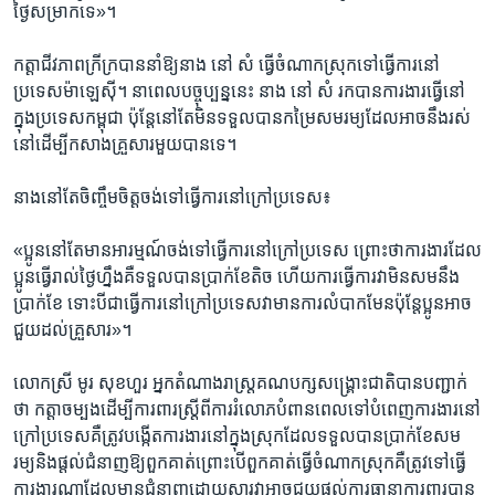
ថ្ងៃ​សម្រាក​ទេ‍»។
កត្តា​ជីវភាព​ក្រីក្រ​បាន​នាំ​ឱ្យ​នាង​ នៅ សំ ធ្វើ​ចំណាកស្រុក​ទៅ​ធ្វើការ​នៅ​
ប្រទេស​ម៉ាឡេស៊ី។ នា​ពេល​បច្ចុប្បន្ន​នេះ​ នាង ​នៅ សំ ​រក​បាន​ការងារ​ធ្វើ​នៅ​
ក្នុង​ប្រទេស​កម្ពុជា​ ប៉ុន្តែ​នៅ​តែ​មិន​ទទួល​បាន​កម្រៃ​សមរម្យ​ដែល​អាច​នឹង​រស់​
នៅ​ដើម្បី​កសាង​គ្រួសារ​មួយ​បានទេ។
នាង​នៅ​តែ​ចិញ្ចឹម​ចិត្ត​ចង់​ទៅ​ធ្វើ​ការ​នៅ​ក្រៅ​ប្រទេស​៖
«ប្អូន​នៅ​តែ​មាន​អារម្មណ៍​ចង់​ទៅ​ធ្វើ​ការ​នៅ​ក្រៅ​ប្រទេស ​ព្រោះ​ថា​ការងារ​ដែល​
ប្អូន​ធ្វើ​រាល់​ថ្ងៃ​ហ្នឹង​គឺ​ទទួល​បាន​ប្រាក់​ខែ​តិច ​ហើយ​ការ​ធ្វើ​ការ​វា​មិន​សម​នឹង​
ប្រាក់ខែ​ ទោះ​បី​ជា​ធ្វើការ​នៅ​ក្រៅ​ប្រទេស​វា​មាន​ការ​លំបាក​មែន​ប៉ុន្តែ​ប្អូន​អាច​
ជួយ​ដល់​គ្រួសារ‍»។​
លោកស្រី​ មូរ សុខហួរ​ អ្នក​តំណាងរាស្រ្ត​គណបក្ស​សង្គ្រោះ​ជាតិ​បាន​បញ្ជាក់​
ថា​ កត្តា​ចម្បង​ដើម្បី​ការពារ​ស្រ្តី​ពី​ការ​រំលោភបំពាន​ពេល​ទៅ​បំពេញ​ការងារ​នៅ​
ក្រៅ​ប្រទេសគឺ​ត្រូវ​បង្កើត​ការងារ​នៅ​ក្នុង​ស្រុក​ដែល​ទទួល​បាន​ប្រាក់ខែ​សម
រម្យនិង​ផ្តល់​ជំនាញ​ឱ្យ​ពួកគាត់​ព្រោះ​បើ​ពួកគាត់​ធ្វើ​ចំណាកស្រុក​គឺ​ត្រូវ​ទៅ​ធ្វើ​
ការងារ​ណា​ដែល​មាន​ជំនាញ​ដោយ​សារ​វា​អាច​ជួយ​ផ្តល់​ការធានា​ការពារ​បាន​