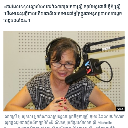
«ការ​ដែល​ទទួល​ស្គាល់​ពលករ​ចំណាកស្រុក​ជា​ស្ត្រី​ ច្បាប់​អន្តរជាតិ​ធ្វើ​ឱ្យ​ស្ត្រី​
យើង​មាន​សុវត្ថិភាព​ហើយ​ជាពិសេស​មាន​តម្លៃ​ថ្លៃថ្នូរ​ជា​មនុស្ស​ជា​ពលករ​ដូច​
គេ​ដូច​ឯង​ដែរ‍»។​
លោកស្រី មូ សុខហួរ អ្នក​តំណាងរាស្រ្ត​ទទួល​បន្ទុក​កិច្ចការ​ស្រ្តី​ កុមារ និង​ពលករ​ចំណាក
ស្រុក​ចូល​រួម​ជា​វាគ្មិន​ពិភាក្សា​អំពី​«ដំណើរ​ទស្សនកិច្ច​របស់​លោកស្រី Michelle