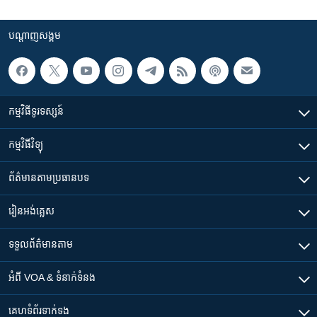
បណ្តាញ​សង្គម
កម្មវិធី​ទូរទស្សន៍
កម្មវិធី​វិទ្យុ
ព័ត៌មាន​តាមប្រធានបទ​
រៀន​​អង់គ្លេស
ទទួល​ព័ត៌មាន​តាម
អំពី​ VOA & ទំនាក់ទំនង
គេហទំព័រ​​ទាក់ទង