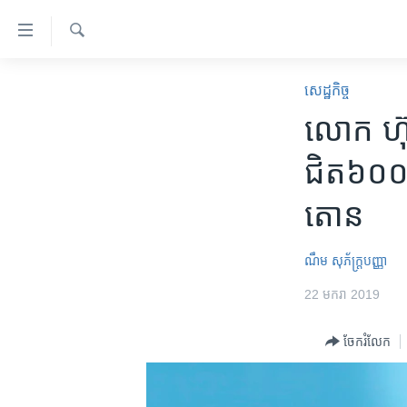
ភ្ជាប់​
ទៅ​
គេហទំព័រ​
ស្វែង​
កម្ពុជា
រក
សេដ្ឋកិច្ច
ទាក់ទង
អន្តរជាតិ
លោក​ ហ៊ុ
រំលង​
និង​
អាមេរិក
ជិត​៦០០​លា
ចូល​
ចិន
ទៅ​​
តោន
ទំព័រ​
ហេឡូវីអូអេ
ព័ត៌មាន​​
កម្ពុជាច្នៃប្រតិដ្ឋ
តែ​
ណឹម សុភ័ក្រ្តបញ្ញា
ម្តង
ព្រឹត្តិការណ៍ព័ត៌មាន
22 មករា 2019
រំលង​
ទូរទស្សន៍ / វីដេអូ​
និង​
ចែករំលែក
ចូល​
វិទ្យុ / ផតខាសថ៍
ទៅ​
កម្មវិធីទាំងអស់
ទំព័រ​