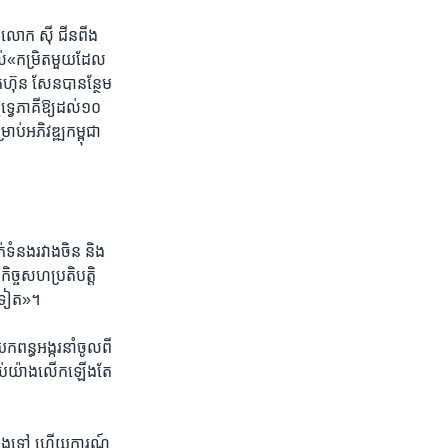
 ​លោក​ ស៊ី ជីនពីង ​
្យ​ដល់«កម្រិតមួយ​ដែល​
ក​ហ៊ុន សែន​បាន​ន្ថែម​
ទ្វេភាគី​ឱ្យ​ដល់​១០​
ប់​អភិវឌ្ឍ​កម្ពុជា​
់​ទំនង​រវាង​ចិន​ ​និង​
​កិច្ច​សហ​ប្រតិបត្តិ
ម​ទៀត»។​
​ពន្ធ​អង្ករ​នាំចូលពី
​គ្រប់យ៉ាងលើក​ឡើង​តែ​
កន្លង​ទៅ​ ​ហើយ​ការណ៍​