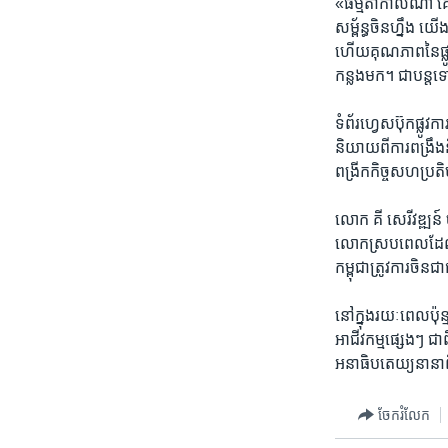
«ធម្មតា​កាល​ណា​ គេ​ផ
សម្ព័ន្ធ​ចិន​ហ្នឹង​ ​យ
​ហើយ​គុណភាព​នៃ​ផ្លូ
កន្លង​មក។​ ​ជា​បន្ត​ទៅ
ទំព័រ​ហ្វេសប៊ុក​ផ្ល
និយាយ​ពី​ការ​ពង្រឹង​និ
ពង្រីក​កិច្ច​សហ​ប្រតិ
លោក ​គី សេរីវឌ្ឍន៍​ ច
លោក​ស្រប​ពេល​ដែល​សហ
កម្ពុជា​ត្រូវការ​ចិន​ជ
នៅ​ក្នុង​រយៈ​ពេល​ប៉ុន
អាជីវ​កម្ម​ផ្សេងៗ​ ​ជ
អនា​ធិបតេយ្យ​នានា​
ចែករំលែក