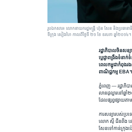
រូបឯកសារ៖ លោក​នាយករដ្ឋមន្ត្រី ហ៊ុន សែន និង​ប្រធានាធិបតី​ចិ
ទីក្រុង សៀងហៃ កាល​ពី​ថ្ងៃ​ទី ២១ ខែ ឧសភា ឆ្នាំ​២០១៤
រដ្ឋាភិបាល​ចិន​សន្យា​
ប្តេជ្ញា​ពង្រឹង​ទំនាក់​
ពេល​កម្ពុជា​កំពុង​រង​
ពាណិជ្ជកម្ម ​EBA
ភ្នំពេញ —
រដ្ឋាភិបា
លាន​ដុល្លារ​នៅ​ឆ្នា
ដែល​ផ្សព្វ​ផ្សាយ​ត
ការ​សន្យា​របស់​ប្រទេស
លោក ​ស៊ី ជីនពីង​ ​ន
សែនទៅ​កាន់​ក្រុង​ប៉េ