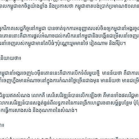
ភិបាល​កម្ពុជា​ខក​ចិត្ត​យ៉ាង​ខ្លាំង​ និង​ប្រកាស​ថា​ ​កម្ពុជា​ខាត​បង់​ប្រាក់​ប្រមាណ៥០​លាន​ដុល្
ក​វិភាគ​សេដ្ឋកិច្ច​នៅ​កម្ពុជា​ ​បាន​ចាត់​ទុក​ការ​អនុញ្ញាត​របស់​ចិន​ឲ្យ​កម្ពុជា​នាំ​អង្ករ​ចូ
ម៉ឺន​តោន​នោះ​គឺជា​ការ​ផ្តល់​អំណាច​ដល់​កសិករ​នៅ​កម្ពុជា​និង​បង្កើន​ជម្រើស​នាំ​ចេញ
​នាំ​ចេញ​របស់​កម្ពុជា​មាន​តែ​បី​ធំៗ​ប៉ុណ្ណោះ​រួម​មាន​ថៃ​ ​វៀតណាម​ ​និង​អឺរ៉ុប។​
ន​និយាយ​ថា៖​
ម្ពុជា​នាំ​អង្ករ​ចេញ៤០​ម៉ឺន​តោន​នេះគឺ​ជាការ​បើក​ទំព័រ​មួយ​ថ្មី​ ​ មាន​ន័យ​ថា​ គឺ​ជាការ​
​ចេញ​ហ្នឹង​មាន​អំណាច​នៅ​ក្នុង​ការ​កំណត់​ថ្លៃ​ច្រើន​ជាង​មុន​ ​មាន​ន័យ​ថា ​មាន​ជម្
់​ជំនួយ​ឥត​សំណង​ លោក​គី សេរី​សេរីវឌ្ឍន៍​បាន​លើក​ឡើង​ថា ​គឺ​មាន​ទាំង​ផល​វិជ្ជមាន​
ក​សេរីវឌ្ឍន៍​បាន​សង្កត់ធ្ងន់​ពី​លទ្ធភាព​នៃ​ការ​ពង្រីក​ហេដ្ឋារចនាសម្ព័ន្ធ​បន្ថែម ​ប៉ុន្តែ
មក​ធ្វើ​ការ​សាងសង់​ ​និង​គុណ​ភាព​នៃ​សំណង់។
៖​