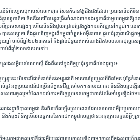
ើ​ទំព័រ​ហ្វេសប៊ុក​របស់​លោកហ៊ុន សែន​ក៏​បាន​ឱ្យ​ដឹង​ផង​ដែរ​ថា​ ​ប្រធានាធិបតី​ចិន​
ជំនួប​ទ្វេភាគី​ថា​ ​ចិន​នឹង​នៅ​តែ​បន្ត​ពង្រឹង​ចំណង​ទាក់​ទង​ទ្វេភាគី​ជា​មួយ​កម្ពុជា​ឱ
ពី​ប្រ​ទេស​ផ្សេងៗ​ ​ហើយ​ចិន​នឹង​ជួយ​ជ្រោម​ជ្រែង​ក្នុងការ​អភិវឌ្ឍ​នៅ​កម្ពុជា។​ ​លោ
បាន​សន្យា​ថា ​នឹង​ជួយ​ទិញ​អង្ករ​ពី​កម្ពុជា​ចំនួន៤០​ម៉ឺន​តោន​ ​ជួយ​ជំរុញ​ពាណិជ្ជ​កម្ម​
ង​មួយ​ឆ្នាំ​ ចាប់​ពី​ឆ្នាំ​២០២៣​តទៅ​ និងផ្តល់​ជំនួយ​ឥត​សំណង​ជិត៦០០​លាន​ដុល្លារ​សម្រា
ចាប់​ពី​ឆ្នាំ២០១៩​នេះ​ត​ទៅ។
់​សម្តី​របស់លោក​ស៊ី ជីងពីងនៅ​ក្នុង​កិច្ច​ប្រជុំ​ទ្វេភាគី​យ៉ាង​ដូច្នេះ៖​
ុប្បន្ននេះ​ ​បើ​ទោះ​បីជា​ទំនាក់​ទំនង​អន្តរជាតិ ​មាន​ការ​ប្រែប្រួល​ក៏​ពិត​មែន​ ​ប៉ុន្តែ​ទំនាក
្តល់​នូវ​ ​អត្ថ​ប្រយោជន៍​ជា​ច្រើន​ពី​គ្នា​ទៅ​វិញ​ទៅ​មក។​ តាម​រយៈ​នេះ ​ចិន​នឹង​បន្ត​បង្កើន
ពិសេស​ការ​ចូលរួម​ចំណែក​ដល់​ការ​អភិវឌ្ឍប្រទេស​កម្ពុជា​កាន់​តែ​រឹងមាំ​ទ្វេ​ឡើង​ថែ
ំនង​រវាង​រដ្ឋាភិបាល​កម្ពុជា និង​ចិនកើត​ឡើង​ស្រប​ពេល​ដែល​សហ​ភាព​អឺរ៉ុបប្រកាស​យក
នាំ​ និង​កំពុង​ពិនិត្យ​មើល​លទ្ធភាព​នៃ​ការ​ដក​កម្ពុជា​ចេញ​ឋានៈ​អនុគ្រោះ​ពន្ធ​លើ​អ្វីៗ
ំ​អង្ករ​កម្ពុជា​ចូល​ទៅ​ទីផ្សារ​អឺរ៉ុប​ត្រូវ​បាន​ប្រកាស​ឡើង​ភ្លាមៗ​កាល​ពី​ចុង​សប្តាហ៍​