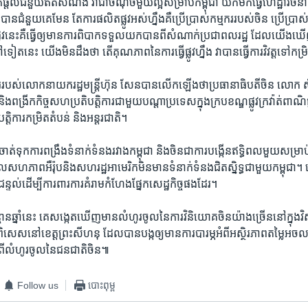
្តល់​ជំនួយ​ឥត​សំណង​ វា​ជា​ចំណុច​មួយ​ល្អ​សម្រាប់​កម្ពុជា​ យក​មក​ធ្វើ​ហេដ្ឋារចនា​ស
ើង​បាន​ជំនួយ​គេ​មែន​ តែ​ការ​ផលិត​ផ្លូវ​អស់​ហ្នឹង​គឺ​ប្រើ​ប្រាស់​កម្មករ​របស់​ចិន ​ប្រើប្រា
វ​នេះ​គឺ​ធ្វើ​ឲ្យ​មាន​ការ​ពិបាក​ទទួល​យក​បាន​ពី​សំណាក់ប្រជា​ពលរដ្ឋ​ ដែល​យើង​
​ទៀត​នេះ ​យើង​មិន​ដឹង​ថា​ ​តើ​គុណភាព​នៃ​ការ​ធ្វើ​ផ្លូវ​ហ្នឹង​ វា​បាន​ធ្វើ​ការ​វិវត្ត​ទៅ​ក
ូវ​ការ​របស់​លោក​នាយក​រដ្ឋមន្រ្តីហ៊ុន សែនបាន​លើក​ឡើង​ថា​ប្រធានាធិបតី​ចិន​ លោក​ ស
ង​ពង្រីក​កិច្ច​សហ​ប្រតិបត្តិការ​ជាមួយ​បណ្តា​ប្រទេស​ក្នុង​ក្របខណ្ឌផ្លូវ​ក្រវ៉ាត់​ពាណិជ្ជ​ក
បត្តិការ​កម្រិត​តំបន់​ និង​អន្តរជាតិ។
ាត់​ទុក​ការ​ពង្រឹង​ទំនាក់​ទំនង​រវាង​កម្ពុជា​ ​និង​ចិន​ជា​ការ​បង្កើន​ឥទ្ធិពល​មួយ​សម្រាប
ភាព​អឺរ៉ុប​និង​សហ​រដ្ឋ​អាមេរិក​មិន​មាន​ទំនាក់​ទំនង​ជិតស្និទ្ធ​ជាមួយ​កម្ពុជា។​ 
ា​ជន្ទល់​ដើម្បី​ការពារ​ការ​គំរាម​កំហែង​ផ្នែក​សេដ្ឋកិច្ច​ផង​ដែរ។​
្មាន​ឆ្នាំ​នេះ​ ​គេ​សង្កេត​ឃើញ​មាន​លំហូរ​ចូល​នៃ​ការ​វិនិយោគ​ចិន​យ៉ាង​ច្រើន​នៅ​ក្នុង​
ាពិសេស​នៅ​ខេត្ត​ព្រះ​សីហនុ​ ​ដែល​បាន​បង្ក​ឲ្យ​មាន​ការ​បារម្ភ​អំពី​អស្ថិរភាព​តម្លៃ​អច
ពី​លំហូរ​ចូល​នៃ​ជនជាតិ​ចិន៕
Follow us
បោះពុម្ព