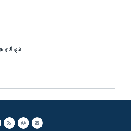
កម្ម​លើ​កម្ពុជា