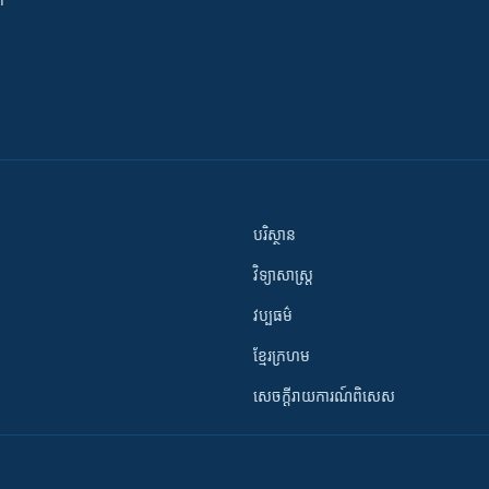
ី
បរិស្ថាន
វិទ្យាសាស្រ្ត
វប្បធម៌
ខ្មែរក្រហម
សេចក្តីរាយការណ៍ពិសេស