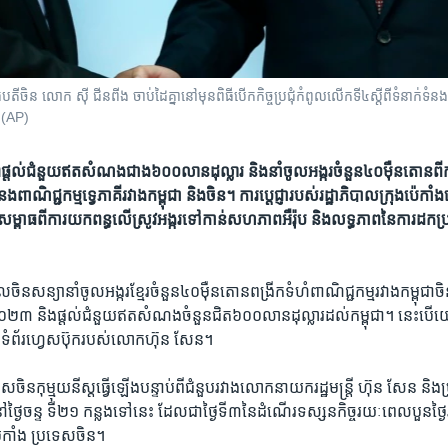
ន លោក ស៊ី ជីនពីង ចាប់​ដៃ​គ្នា​នៅ​មុន​ពិធី​បើក​កិច្ចប្រជុំ​កំពូល​លើក​ទី​៤​ស្តីពី​ទំនាក់ទំនង​
។ (AP)
ផ្តល់​ជំនួយ​ឥត​សំណង​ជាង​៦០០​លាន​ដុល្លារ​ និង​នាំ​​ចូល​អង្ករ​ចំនួន​៤០​ម៉ឺន​តោន​ពី​កម្
ទំនង​ពាណិជ្ជ​កម្ម​ទ្វេភាគី​រវាង​កម្ពុជា ​និង​ចិន។​ ​ការ​ប្តេជ្ញា​​​របស់​រដ្ឋាភិបាល​ក្រុង​ប៉េកាំ
សម្ពាធ​ពី​ការ​យក​ពន្ធ​លើ​ស្រូវ​អង្ករ​ទៅ​កាន់​សហភាព​អឺរ៉ុប ​និង​លទ្ធភាព​នៃ​ការ​ដក​​ប្រ
។
ល​ចិន​សន្យា​នាំ​ចូល​អង្ករ​ខ្មែរ​ចំនួន​៤០​ម៉ឺន​តោន​ពង្រីក​ទំហំ​ពាណិជ្ជកម្ម​រវាង​កម្ពុជា​ច
ំ​២០២៣​ ​និងផ្តល់​ជំនួយ​ឥត​សំណង​ចំនួន​ជិត​៦០០​លាន​ដុល្លារ​ដល់​កម្ពុជា។​ ​នេះបើ​
ាម​ទំព័រ​ហ្វេសប៊ុក​របស់លោកហ៊ុន សែន។
​ចិន​កុម្មុយនីស្ត​ធ្វើ​ឡើង​បន្ទាប់​ពី​ជំនួប​រវាង​លោក​នាយក​រដ្ឋមន្រ្តី​ ​ហ៊ុន សែន​ ​និង​
ៅ​ថ្ងៃ​ចន្ទ ទី២១ កន្លងទៅ​នេះ​ ​ដែល​ជា​ថ្ងៃ​ទី៣​នៃ​ដំណើរ​ទស្សន​កិច្ច​រយៈពេលបួន​ថ
កាំង​ ​ប្រទេស​ចិន។​