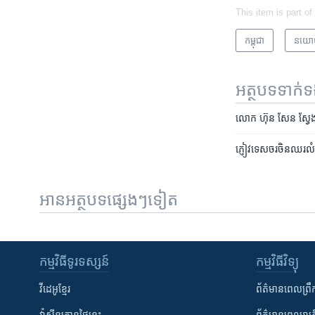
This item is part of
កម្ពុជា
នយោ
អត្ថបទ​ទាក់
លោក​ ​ហ៊ុន សែន​ ​ស្វែង
ភ្ញៀវទេសចរ​ចិន​ឈរ​លំដា
អានអត្ថបទផ្សេងៗទៀត
កម្មវិធី​ទូរទស្សន៍
កម្មវិធី​វិទ្យុ
វីដេអូ​ខ្មែរ
ព័ត៌មាន​ពេល​ព្រឹ