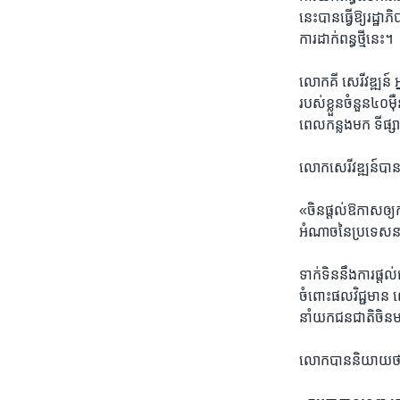
នេះ​បាន​ធ្វើ​ឱ្យ​រដ្ឋា​
ការ​ដាក់​ពន្ធ​ថ្មី​នេះ។​
លោក​គី សេរីវឌ្ឍន៍​ ​អ្ន
របស់​ខ្លួន​ចំនួន​៤០​
ពេល​កន្លង​មក​ ​ទីផ្សារ
លោក​សេរីវឌ្ឍន៍​បា
«ចិន​ផ្តល់​ឱកាស​ឲ្យ​ក
អំណាច​នៃ​ប្រទេស​នាំ
ទាក់ទិន​នឹង​ការ​ផ្តល
ចំពោះ​ផល​វិជ្ជមាន​ លោ
នាំ​យក​ជនជាតិ​ចិន​
លោក​បាន​និយាយ​ថា