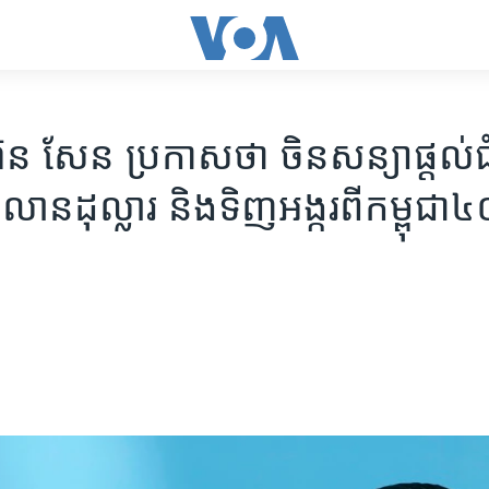
ន សែន​ ប្រកាស​ថា​ ចិន​សន្យា​ផ្តល់​
ន​ដុល្លារ​ ​និង​ទិញ​អង្ករ​ពី​កម្ពុជា​៤០