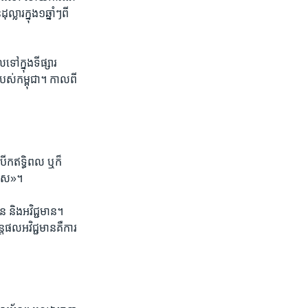
លារ​ក្នុង​១​ឆ្នាំៗពី​
លទៅ​ក្នុង​ទីផ្សារ​
របស់​កម្ពុជា។​ កាលពី​
បើក​ឥទ្ធិពល ​ឬ​ក៏​
រើស»។​
 ​និង​អវិជ្ជមាន។ ​
​ផល​អវិជ្ជ​មាន​គឺ​ការ​