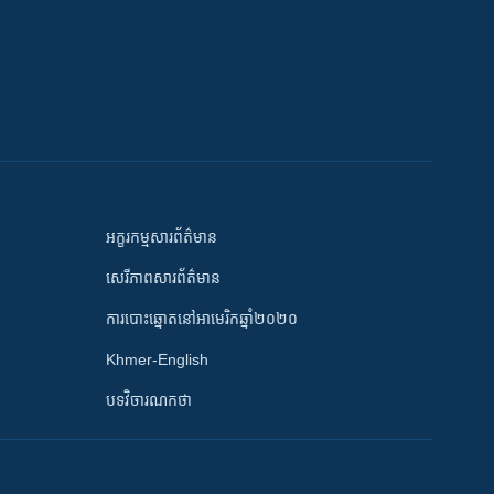
អក្ខរកម្មសារព័ត៌មាន
សេរីភាពសារព័ត៌មាន
ការបោះឆ្នោតនៅអាមេរិកឆ្នាំ២០២០
Khmer-English
បទវិចារណកថា