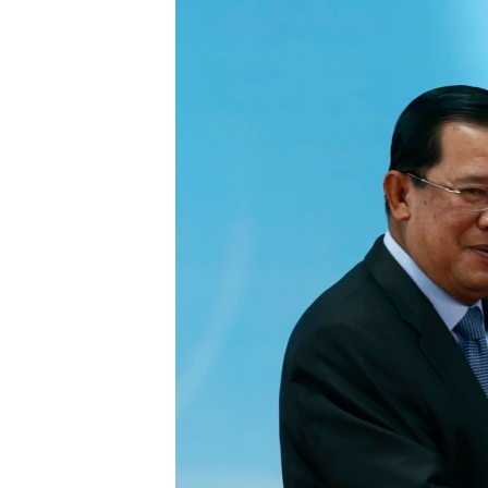
រចនា
សម្ព័ន្ធ​
រំលង​
និង​
ចូល​
ទៅ​
កាន់​
ទំព័រ​
ស្វែង​
រក