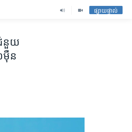
ផ្សាយផ្ទាល់
ជំនួយ​
​ម៉ឺន​