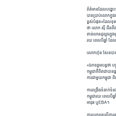
ព័ត៌មាន​ដែល​បង្ហោះ​ល
បាន​ប្រាប់​លោក​ក្នុង​
ខ្ពស់​បំផុត»ដែល​ខុស​
ថា​ ​លោក ​ស៊ី ជីនពីង 
ពាន់​លាន​ដុល្លារ​ក្នុ
រយៈពេល​បីឆ្នាំ ​ដែល
លោក​ហ៊ុន សែន​បាន​ស្រង
​«ឯកឧត្តមបន្ត​ថា​ ​បច្ច
កម្ពុជាគឺ​ពិត​ជា​បាន​ផ
ការជា​មួយ​កម្ពុជា​ ​
ការ​ពង្រឹង​ទំនាក់​ទ
កម្ពុជា​រយៈ​ពេល​បី​ឆ្
អាវុធ​ ឬEBA។​
ការ​យក​ពន្ធ​លើ​ការ​នា