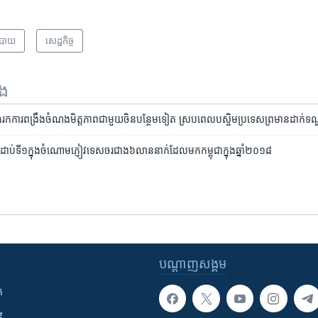
បាយ
សេដ្ឋកិច្ច
ទង
​រក​ការ​ពង្រឹង​ចំណង​មិត្តភាព​ជា​មួយ​ចិនបន្ថែមទៀត​​ ស្រប​ពេល​បស្ចិម​ប្រ​ទេស​ព្រមាន​ដាក់​ទណ្ឌ
ប់​ទី១​ក្នុង​ចំណោម​​ភ្ញៀវទេសចរ​ជាង​៦​លាន​នាក់​ដែល​មក​កម្ពុជា​ក្នុង​ឆ្នាំ​២០១៨
បណ្តាញ​សង្គម
ក