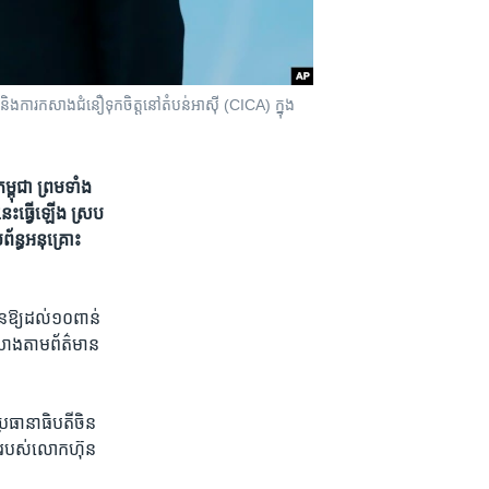
និង​ការ​កសាង​ជំនឿ​ទុក​ចិត្ត​នៅ​តំបន់​អាស៊ី (CICA) ក្នុង​
ពុជា​ ​ព្រមទាំង​
ង​នេះ​ធ្វើ​ឡើង​ ស្រប​
ព័ន្ធ​អនុគ្រោះ​
ិន​ឱ្យ​ដល់​១០​ពាន់​
យោង​តាម​ព័ត៌មាន​
ប្រធានាធិបតី​ចិន​
្ងៃ​របស់​លោកហ៊ុន