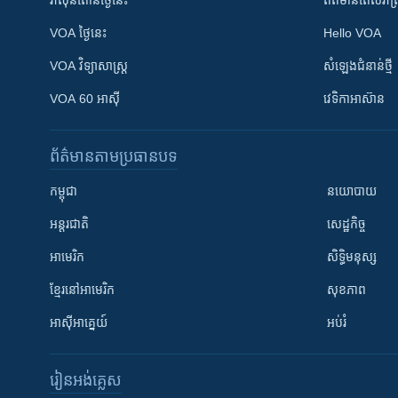
វ៉ាស៊ីនតោន​ថ្ងៃ​នេះ
ព័ត៌មាន​​ពេល​រាត្រ
VOA ថ្ងៃនេះ
Hello VOA
VOA ​វិទ្យាសាស្ត្រ
សំឡេង​ជំនាន់​ថ្មី
VOA 60 អាស៊ី
វេទិកា​អាស៊ាន
ព័ត៌មាន​តាមប្រធានបទ​
កម្ពុជា
នយោបាយ
អន្តរជាតិ
សេដ្ឋកិច្ច
អាមេរិក
សិទ្ធិមនុស្ស
ខ្មែរ​នៅអាមេរិក
សុខភាព
អាស៊ីអាគ្នេយ៍
អប់រំ
រៀន​​អង់គ្លេស