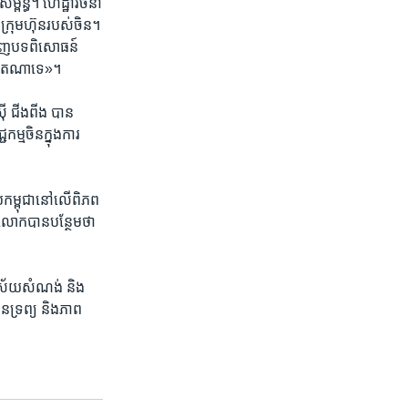
ម្ព័ន្ធ។​ ​ហេដ្ឋារចនា
ស់​ក្រុមហ៊ុន​របស់​ចិន។
ឃើញ​បទ​ពិសោធន៍​
ម្រិត​ណា​ទេ»។​
៊ី ជីងពីង ​បាន​
ម្ម​ចិន​ក្នុង​ការ​
់​កម្ពុជា​នៅ​លើ​ពិភព​
​លោកបាន​បន្ថែម​ថា​ ​
វិស័យ​សំណង់​ ​និង​
លន​ទ្រព្យ និង​ភាព​