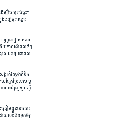
ម្បី​ចែក​គ្រប់​ផ្ទះ។​
ង​បញ្ជី​ចុះ​ឈ្មោះ​
តេយ្យ​មូល​ដ្ឋាន ​គណ​
ើយ​កាល​ពី​ពេល​ថ្មី​ៗ​
​ស្រួល​ដល់​ប្រជាព​ល​
កាត់​តែ​ម្តង​គឺ​មិន​
ុក​ទៅ​ក្រៅ​ប្រទេស​ ឬ​
ប​នេះ​ជំរុញ​ឱ្យ​បញ្ជី​
​ត្រៀម​ខ្លួន​ទៅ​បោះ​
ោយ​សារ​មិន​ទុក​ចិត្ត​