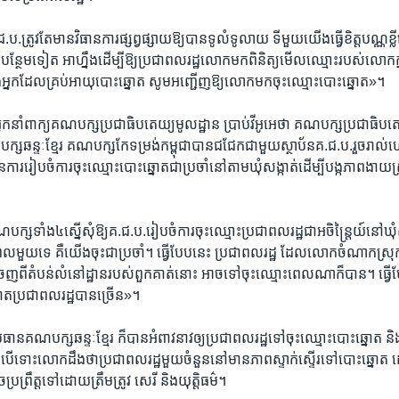
.ត្រូវ​តែ​មាន​វិធាន​ការ​ផ្សព្វ​ផ្សាយ​ឱ្យ​បាន​ទូលំ​ទូលាយ​ ទី​មួយ​យើង​ធ្វើ​ខិត្ត​បណ្ណ​ខ្លី​ដើ
ូ​បន្ថែម​ទៀត ​អាហ្នឹងដើម្បី​ឱ្យ​ប្រជា​ពល​រដ្ឋ​លោក​មក​ពិនិត្យ​មើល​ឈ្មោះ​របស់​លោក​ក្នុ
អ្នក​ដែល​គ្រប់​អាយុ​បោះ​ឆ្នោត​ សូម​អញ្ជើញ​ឱ្យ​លោក​មក​ចុះ​ឈ្មោះ​បោះ​ឆ្នោត»។​
ក​នាំ​ពាក្យ​គណ​បក្ស​ប្រជា​ធិប​តេយ្យ​មូលដ្ឋាន ​ប្រាប់​វីអូអេ​ថា​ គណ​បក្ស​ប្រជា​ធិប​
្ស​ឆន្ទៈ​ខ្មែរ​ គណ​បក្ស​កែ​ទម្រង់​កម្ពុជា​បាន​ជជែក​ជាមួយ​ស្ថាប័ន​គ.ជ.ប.​រួច​រាល់​ហ
​ការ​រៀប​ចំ​ការ​ចុះ​ឈ្មោះ​បោះ​ឆ្នោតជា​ប្រចាំ​នៅ​តាម​ឃុំ​សង្កាត់​ដើម្បី​បង្ក​ភាព​ងាយ
ស​ទាំង​៤​ស្នើ​សុំ​ឱ្យ​គ.ជ.ប.រៀប​ចំការ​ចុះឈ្មោះប្រជា​ពលរដ្ឋ​ជា​អចិន្ត្រៃយ៍​នៅ​ឃុំ​សង្
​ពេល​មួយ​ទេ​ គឺ​យើង​ចុះ​ជា​ប្រចាំ។ ធ្វើ​បែប​នេះ ​ប្រជា​ពល​រដ្ឋ​ ដែល​លោក​ចំណាក​ស្រ
ន្តែ​ចេញ​ពី​តំបន់​លំនៅ​ដ្ឋាន​របស់​ពួក​គាត់​នោះ ​អាច​ទៅ​ចុះ​ឈ្មោះ​ពេល​ណា​ក៏​បាន។​ ធ្វើ​បែ
ោត​ប្រជា​ពល​រដ្ឋ​បាន​ច្រើន»។​
ធាន​គណបក្ស​ឆន្ទៈ​ខ្មែរ ​ក៏​បាន​អំពាវនាវ​ឲ្យ​ប្រជា​ពលរដ្ឋ​ទៅ​ចុះ​ឈ្មោះ​បោះ​ឆ្នោត ​និង
្នា ​បើ​ទោះ​លោក​ដឹង​ថា​ប្រជា​ពលរដ្ឋ​មួយ​ចំនួន​នៅ​មាន​ភាព​ស្ទាក់​ស្ទើរ​ទៅ​បោះ​ឆ្នោត ​ដ
ប្រព្រឹត្ត​ទៅ​ដោយ​ត្រឹមត្រូវ ​សេរី ​និង​យុត្តិ​ធម៌។​