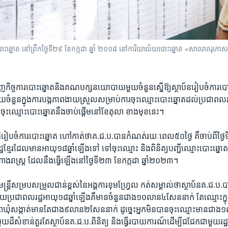
ោះឆ្នោត នៅព្រឹកថ្ងៃទី២៩ ខែកក្កដា ឆ្នាំ ២០១៨ នៅការិយាល័យបោះឆ្នោត «សាលាគរុកោសល្យវិក្រ
ាញ​កិច្ច​ការ​បោះ​ឆ្នោត​និង​គណ​បក្ស​នយោបាយ​មួយ​ចំនួន​ស្នើឱ្យ​ស្ថាប័ន​រៀប​ចំ​ការ​បោ
មួយ​ចំនួន​ក្នុង​ការ​បង្ក​ភាព​ងាយ​ស្រួល​សម្រាប់​ការ​ចុះ​ឈ្មោះ​បោះ​ឆ្នោត​ដល់ប្រជា​ពល​រដ្ឋ
​ចុះ​ឈ្មោះ​បោះ​ឆ្នោត​នឹង​ចាប់​ផ្តើម​នៅ​ខែ​តុលា ​ខាង​មុខ​នេះ។​
រៀបចំ​ការ​បោះឆ្នោត ​ហៅ​កាត់​ថា​គ.ជ.ប.​បាន​កំណត់​រយៈ​ពេល​៥០​ថ្ងៃ ​គឺ​ចាប់​ពី​ថ្ងៃ​ទ
ឋ​ខ្មែរ​ដែល​មាន​អាយុ​១៨​ឆ្នាំ​ឡើង​ទៅ ​ទៅ​ចុះ​ឈ្មោះ ​និងពិនិត្យ​បញ្ជី​ឈ្មោះ​បោះ​ឆ្នោត
ង​រាស្ត្រ ​ដែល​នឹង​ធ្វើ​ឡើង​នៅ​ថ្ងៃ​ទី​២៣​ ខែ​កក្កដា​ ឆ្នាំ​២០២៣។​
្រី​សម្រប​សម្រួល​ជាន់​ខ្ពស់​នៃ​អង្គការ​ខុមហ្វ្រែល ​កត់​សម្គាល់​ថា​ស្ថាប័ន​គ.ជ.ប.​បាន​
យ​ប្រជា​ពលរដ្ឋ​អាយុ​១៨​ឆ្នាំ​ឡើងគឺ​មាន​ចំនួន​ជាង​១០​លាន​៤​សែន​នាក់ ​តែ​ឈ្មោះ​ក្នុង
ក្សា​ឃុំ​សង្កាត់​មាន​តែជាង​៩​លាន​២​សែន​នាក់​ ដូច្នេះអ្នកមិនបាន​ចុះ​ឈ្មោះ​មាន​ជាង​
​ដ៏​សំខាន់​គួរ​តែស្ថាប័នគ.ជ.ប.ពិនិត្យ​ និង​ធ្វើ​របាយ​ការណ៍ដើម្បី​ជជែកជាមួយ​រដ្ឋ​ស