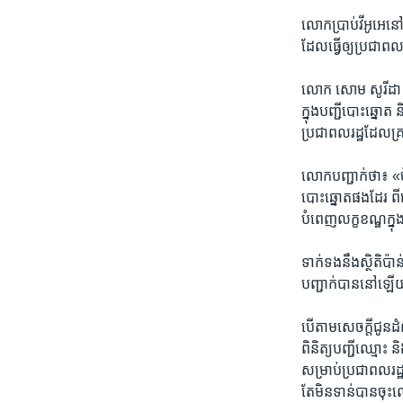
លោក​ប្រាប់​វីអូអេ​នៅ​
ដែលធ្វើ​ឲ្យ​ប្រជា​ពល
​លោក​ សោម សូរីដា​ អគ
ក្នុង​បញ្ជី​បោះ​ឆ្នោត
ប្រជា​ពលរដ្ឋ​ដែល​គ្រប់
លោក​បញ្ជាក់​ថា៖ ​«​ច
បោះ​ឆ្នោត​ផង​ដែរ​ ពី​
បំពេញ​លក្ខ​ខណ្ឌ​ក្នុ
ទាក់ទង​នឹង​ស្ថិតិ​ប៉
បញ្ជាក់បាន​នៅ​ឡើយ​ទ
បើ​តាម​សេចក្តី​ជូន​ដំ
ពិនិត្យ​បញ្ជី​ឈ្មោះ ​និ
សម្រាប់​ប្រជា​ពល​រដ្
តែមិន​ទាន់​បាន​ចុះ​ឈ្