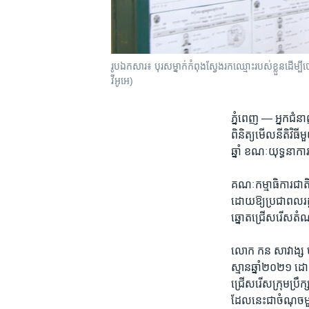
រូបឯកសារ៖ បុរសម្នាក់កំពុងស្វែងរកឈ្មោះរបស់ខ្លួនដើម្បីប
វីអូអេ)
ភ្នំពេញ —
អ្នក​ជំន
ពិនិត្យ​មើល​នីតិ​វិធី
ឆ្នាំ ​ខណៈ​យុទ្ធនាការ
គណៈ​កម្មាធិការ​ជាតិ​
ដោយ​ឱ្យ​ប្រជា​ពល​រដ្
ឆ្នោត​ជ្រើស​រើស​តំណា
លោក ​កន សាវាង្ស​ មន្ត
ស្មាន​ឆ្នាំ​២០២១​ ដោ
ជ្រើស​រើស​ក្រុម​ប្រឹ
ដែល​នេះ​ជា​ចំណុច​មួយ