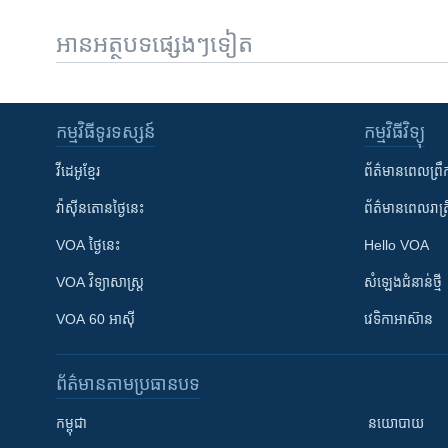
អានអត្ថបទផ្សេងៗទៀត
កម្មវិធី​ទូរទស្សន៍
កម្មវិធី​វិទ្យុ
វីដេអូ​ខ្មែរ
ព័ត៌មាន​ពេល​ព្រឹ
វ៉ាស៊ីនតោន​ថ្ងៃ​នេះ
ព័ត៌មាន​​ពេល​រាត្រ
VOA ថ្ងៃនេះ
Hello VOA
VOA ​វិទ្យាសាស្ត្រ
សំឡេង​ជំនាន់​ថ្មី
VOA 60 អាស៊ី
វេទិកា​អាស៊ាន
ព័ត៌មាន​តាមប្រធានបទ​
កម្ពុជា
នយោបាយ