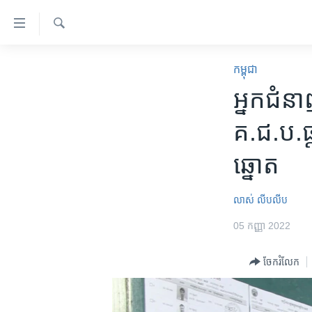
ភ្ជាប់​
ទៅ​
គេហទំព័រ​
ស្វែង​
កម្ពុជា
រក
កម្ពុជា
ទាក់ទង
អន្តរជាតិ
អ្នក​ជំន
រំលង​
និង​
អាមេរិក
គ.ជ.ប.​ផ្
ចូល​
ចិន
ទៅ​​
ឆ្នោត
ទំព័រ​
ហេឡូវីអូអេ
ព័ត៌មាន​​
កម្ពុជាច្នៃប្រតិដ្ឋ
តែ​
លាស់ លីបលីប
ម្តង
ព្រឹត្តិការណ៍ព័ត៌មាន
05 កញ្ញា 2022
រំលង​
ទូរទស្សន៍ / វីដេអូ​
និង​
ចែករំលែក
ចូល​
វិទ្យុ / ផតខាសថ៍
ទៅ​
កម្មវិធីទាំងអស់
ទំព័រ​