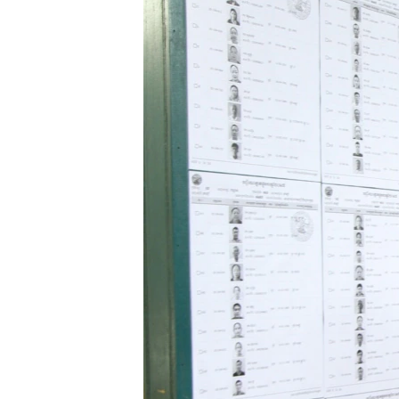
រចនា
សម្ព័ន្ធ​
រំលង​
និង​
ចូល​
ទៅ​
កាន់​
ទំព័រ​
ស្វែង​
រក