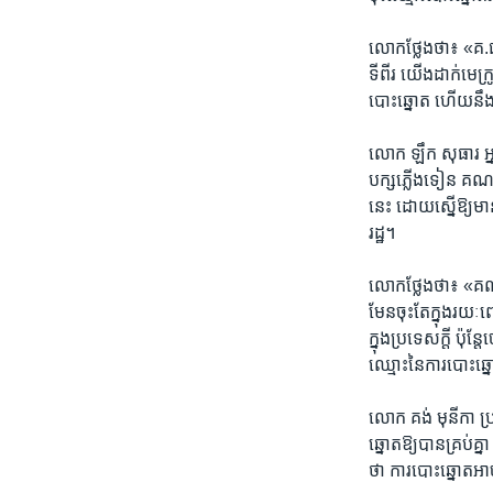
​លោក​ថ្លែង​ថា៖ ​«គ.ជ.ប
ទីពីរ ​យើង​ដាក់​មេក្រ
បោះ​ឆ្នោត​ ហើយ​នឹង​
​លោក ​ឡឹក សុធារ​ អ្ន
បក្ស​ភ្លើង​ទៀន ​គណបក
នេះ​ ដោយ​ស្នើឱ្យ​មាន
រដ្ឋ។​
លោក​ថ្លែង​ថា៖ ​«គណបក្
មែន​ចុះ​តែ​ក្នុង​រយៈ
ក្នុង​ប្រទេស​ក្តី ​ប៉ុ
ឈ្មោះ​នៃ​ការ​បោះ​ឆ្ន
លោក​ គង់ មុនីកា ​ប្រ
ឆ្នោត​ឱ្យ​បាន​គ្រប់​គ
ថា​ ការ​បោះ​ឆ្នោត​អាច​