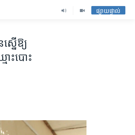
ផ្សាយផ្ទាល់
នើ​ឱ្យ​
្មោះ​បោះ​