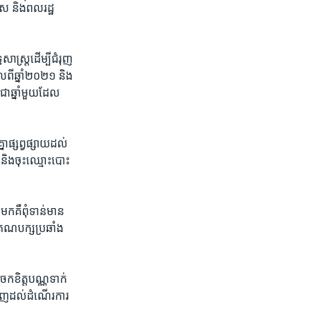
ស ​និង​ពល​រដ្ឋ​
ាស្រ្ត​ដើម្បី​ជំរុញ ​
​ពី​ឆ្នាំ​២០២១​ និង​
​ជាឆ្នាំ​មួយ​ដែល​
ា​ផ្សព្វ​ផ្សាយ​ដល់​
​ និង​ចុះ​ឈ្មោះ​បោះ​
​គឺ​ពុំ​ទាន់​មាន​
គណ​បក្ស​ប្រឆាំង ​
ែក​ខិត្តបណ្ណ​ទាក់​
មាញ​ដល់​ដំណើរ​ការ​