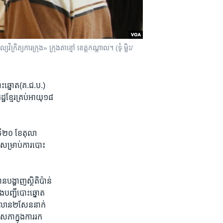
ិត្យការក្រុង» ក្រុងតាខ្មៅ ខេត្តកណ្តាល។ (ទុំ ម្លិះ/
ះ​ឆ្នោត​(គ.ជ.ប.)​
​ខ្មែរ​គ្រប់​អាយុ​១៨​
ី​២០ ​ខែ​តុលា ​
​សម្រាប់​ការ​បោះ​
បង្ហាញ​ស្ថិតិ​ប៉ាន់​
​បញ្ជី​បោះ​ឆ្នោត​
១​លាន​២​សែន​នាក់​
ភា​ក្នុង​ការ​រក​