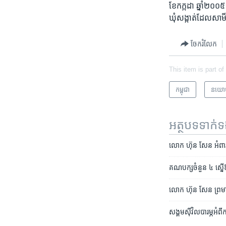
ខែ​កក្កដា​ ឆ្នាំ​២០០៥
ឃុំ​សង្កាត់​ដែល​សាមី
ចែករំលែក
This item is part of
កម្ពុជា
នយោ
អត្ថបទ​ទាក់
លោក ហ៊ុន សែន អំពាវនាវ
គណបក្ស​ចំនួន ​៤ ​ស្នើ​
លោក ​ហ៊ុន សែន​ ព្រមាន
សង្គម​ស៊ីវិល​បារម្ភ​​អំពី​