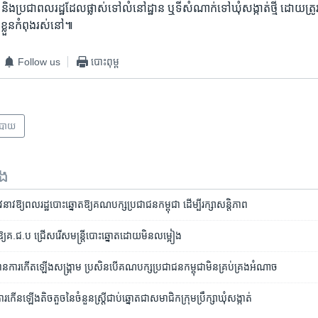
​ និង​ប្រជា​ពល​រដ្ឋ​ដែល​ផ្លាស់​ទៅ​លំនៅ​ដ្ឋាន​ ឬ​ទី​សំណាក់​ទៅ​ឃុំ​សង្កាត់​ថ្មី ​ដោយ​ត្រ
​ខ្លួន​កំពុង​រស់​នៅ៕
Follow us
បោះពុម្ព
បាយ
ទង
​ឱ្យ​ពលរដ្ឋ​បោះឆ្នោត​ឱ្យ​គណបក្ស​ប្រជាជន​កម្ពុជា ដើម្បី​រក្សា​សន្តិភាព
ឱ្យ​គ.ជ.ប ជ្រើស​រើស​មន្ត្រី​បោះឆ្នោត​ដោយ​មិន​លម្អៀង
​ការ​កើត​ឡើង​សង្រ្គាម​ ប្រសិន​បើ​គណបក្ស​ប្រជាជន​កម្ពុជា​មិន​គ្រប់​គ្រង​អំណាច
ការ​កើន​ឡើង​តិច​តួច​នៃ​ចំនួន​ស្ត្រី​ជាប់​ឆ្នោត​ជា​សមាជិក​ក្រុម​ប្រឹក្សា​ឃុំ​សង្កាត់