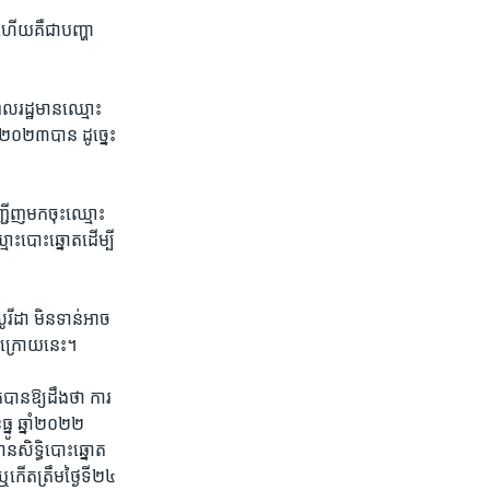
​ហើយ​គឺ​ជា​បញ្ហា​
ល​រដ្ឋ​មាន​ឈ្មោះ​
ាំ​២០២៣​បាន ​ដូច្នេះ​
្ជើញ​មក​ចុះ​ឈ្មោះ​
មោះ​បោះ​ឆ្នោត​ដើម្បី​
រីដា ​មិន​ទាន់​អាច​
៍​ក្រោយ​នេះ។​
​បាន​ឱ្យដឹង​ថា​ ការ​
្នូ ​ឆ្នាំ​២០២២ ​
ន​សិទ្ធិ​បោះ​ឆ្នោត​
ើត​ត្រឹម​ថ្ងៃ​ទី​២៤ ​