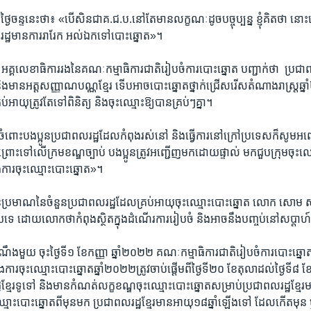
ថ្ងៃ​ចន្ទ​នេះ​ថា៖​ «បើ​សិន​ជា​គ.ជ.ប.​នៅ​តែ​មាន​លក្ខណៈ​ដូច​បច្ចុប្បន្ន​ ខ្ញុំ​គិត​ថា​ នោះ
រដ្ឋ​មាន​ការ​រារែក ​អល់​ឯក​ទៅ​បោះ​ឆ្នោត»។​
្គ​លេខា​ធិការ​រង​នៃ​គណៈ​កម្មា​ធិការ​ជាតិ​រៀប​ចំ​ការ​បោះឆ្នោត​ បញ្ជាក់​ថា ​ ប្រជា​ព
 ​និង​មាន​អត្ត​សញ្ញាណ​បណ្ណខ្មែរ ​ទើប​អាច​បោះ​ឆ្នោត​ថ្នាក់​ជ្រើស​រើស​តំណាង​រាស្រ្ត​ឆ្ន
​អាយុ​ត្រូវ​តែ​ទៅ​ពិនិត្យ​ និង​ចុះ​ឈ្មោះ​ឱ្យ​បាន​គ្រប់ៗ​គ្នា។​
ំពោះ​បង​ប្អូន​ប្រជា​ពលរដ្ឋ​ដែល​កំពុង​រស់នៅ ​និង​ធ្វើការ​នៅ​ក្រៅ​ប្រទេស​ក៏​សូម​អញ
ព្រោះ​ទៅ​លើ​ក្រម​ខណ្ឌ​ច្បាប់​ បង​ប្អូន​ត្រូវ​អញ្ជើញ​មក​ដោយ​ផ្ទាល់​ មក​ជួប​ក្រុមចុះ​ឈ្
ង​ការ​ចុះ​ឈ្មោះ​បោះ​ឆ្នោត»។​
ាន់​ប្រមាណ​នៃ​ចំនួន​ប្រជា​ពល​រដ្ឋ​ដែល​គ្រប់​អាយុ​ចុះ​ឈ្មោះ​បោះ​ឆ្នោត​ លោក ​សោម សូ
េ​ ដោយ​លោកថា​កំពុង​ស្ថិត​ក្នុង​ដំណើរ​ការ​រៀប​ចំ ​និង​អាច​នឹង​បញ្ចប់​នៅ​សប្ដាហ
ណឹង​មួយ ​ចុះ​ថ្ងៃ​ទី១​ ខែ​កញ្ញា ​ឆ្នាំ​២០២២​ គណៈ​កម្មាធិការ​ជាតិ​រៀបចំការ​បោះ​ឆ្នោត
ង​ការ​ចុះ​ឈ្មោះ​បោះឆ្នោត​ឆ្នាំ​២០២២​ត្រូវ​ចាប់​ផ្តើម​ពី​ថ្ងៃ​ទី​២០​ ខែតុលា​ដល់​ថ្ងៃ​ទី​៨ ​ខែធ
ឋ​ខ្មែរ​ទូទៅ ​និងមាន​កំណត់​លក្ខ​ខណ្ឌចុះ​ឈ្មោះ​បោះ​ឆ្នោតសម្រាប់ប្រជា​ពលរដ្ឋ​ខ្មែរ​មា
មោះ​បោះ​ឆ្នោត​ពី​មុន​មក ​ប្រជា​ពលរដ្ឋ​ខ្មែរ​មាន​អាយុ​១៨​ឆ្នាំ​ឡើង​ទៅ​ ដែលកើត​មុន ​ឬ​ក