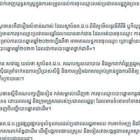
​ចេញ​យុទ្ធ​សាស្រ្ត​ក្នុង​ការ​សម្រួល​ដល់​ការ​ចុះ​ឈ្មោះ​របស់​ប្រជា​ពល​រដ្ឋ​ក្នុង​ប្រទេ
​នេះ​គឺ​ជា​រឿង​សំខាន់​ណាស់ ​ដែល​ស្ថាប័ន​គ.ជ.ប.​ពិនិត្យ​មើល​នូវ​នីតិវិធី ​ឬ​ក៏​យុទ្ធ​ស
ច​ឱ្យ​មាន​ការ​ចុះ​ឈ្មោះ​ប្រជា​ពល​រដ្ឋដែល​១​លាន​នាក់​ជាង​ ដែល​អត់​បាន​ចុះ​ឈ្មោះ ​កាល
ម្រាប់​ការ​បោះឆ្នោត​ឆ្នាំ​២០២៣​ហ្នឹង​គឺ​ថា​ អាច​មាន​លទ្ធ​ភាព​ចុះឈ្មោះ​ ព្រោះ​ឆ្នាំ​នេះ
ោះ​ឆ្នោត​ឆ្នាំ​២០២៣​ ដែល​ជា​ការ​បោះ​ឆ្នោត​ថ្នាក់​ជាតិ»។ ​
ន សាវាង្ស ​យល់​ថា ​ស្ថាប័ន​គ.ជ.ប.​ គណ​បក្ស​នយោ​បាយ ​និង​អ្នក​ពាក់ព័ន្ធ​ត្រូវ​រួម​គ្ន
ី​ជម្រៅ​ទាក់​ទង​ការ​ប្រើ​ប្រាស់​សិទ្ធិ​ និង​ការត្រៀម​ឯក​សារគ្រប់​គ្រាន់​ក្នុង​ការ​ពិនិត្យ
្នាំ​ក្រោយ​នេះ។ ​
រធាន​ស្តីទី​គណបក្ស​ភ្លើង​ទៀន​ កត់​សម្គាល់​ឃើញ​ថា ​ការ​ចុះ​ឈ្មោះ​បោះ​ឆ្នោតកន្លង​មក
េ ​ដោយ​ពល​រដ្ឋ ​និង​ក្រុម​គ្រួសារ​របស់​ប្រជា​ពល​រដ្ឋ​ខ្លះ ​ដែល​មាន​ទំនោរ​ទៅ​ខាង​
ចេញ​ពី​បញ្ជី​បោះ​ឆ្នោត​ជា​ដើម។​
គ.ជ.ប.​ត្រូវ​ផ្សព្វ​ផ្សាយ​ទូលំ​ទូលាយ​ដល់​ប្រជា​ពល​រដ្ឋ​តាម​រយៈ​ការ​ចាក់​មេក្រូ ​និង​ច
សារ​ពាក់​ព័ន្ធជា​ដើម​ ដើម្បី​បង្ក​ភាព​ងាយ​ស្រួល​ និង​ចៀស​វាង​បង្ក​នូវ​ភាព​ស្មុគ​ស្
របស់​ប្រជាពល​រដ្ឋ។​