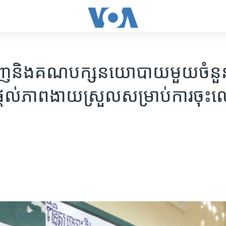
ាញ​និង​គណ​បក្ស​នយោ​បាយ​មួយ​ចំនួន​ស្
តល់​ភាព​​ងាយ​ស្រួល​សម្រាប់​ការ​ចុះ​ឈ