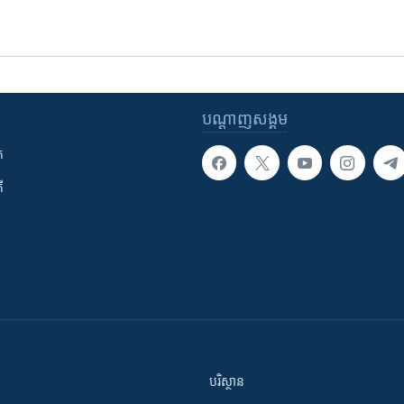
បណ្តាញ​សង្គម
ក
ី
បរិស្ថាន