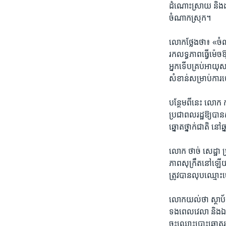
ដំណោះ​ស្រាយ ​និង​ដាក់
ចំណាក​ស្រុក។ ​
លោក​ថ្លែង​ថា៖ ​«ចំណុច
រក​លទ្ធ​ភាព​ធ្វើ​ម៉េ
អ្នក​ទើប​គ្រប់​អាយុ​ស
សំខាន់​សម្រាប់​ការ​ប
បន្ថែម​ពី​នេះ ​លោក ​ក
ប្រជា​ពលរដ្ឋឱ្យ​បាន​ស៊
ឆ្នោត​ថ្នាក់​ជាតិ ​នៅ​ឆ
លោក ​ថាច់ សេដ្ឋា ​ប្
ភាព​សុក្រឹត​នៅ​ឡើយ​ទ
ត្រូវ​បាន​លុប​ឈ្មោះ​
​លោក​យល់​ថា ​ស្ថាប័ន​
ទង​ពេល​វេលា ​និង​ឯក​
ចុះ​ឈ្មោះ​បោះ​ឆ្នោត​