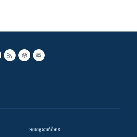
អក្ខរកម្មសារព័ត៌មាន