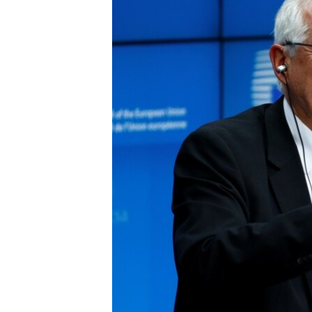
រចនា
សម្ព័ន្ធ​
រំលង​
និង​
ចូល​
ទៅ​
កាន់​
ទំព័រ​
ស្វែង​
រក