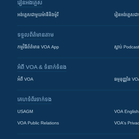
រៀន​​អង់គ្លេស
អង់គ្លេស​ជាមួយ​ម៉ានី​និង​ម៉ូរី
រៀន​​​​​​អង់គ្លេ
ទទួល​ព័ត៌មាន​តាម
កម្មវិធី​ព័ត៌មាន VOA App
ស្តាប់ Podcas
អំពី​ VOA & ទំនាក់ទំនង
អំពី​ VOA
ធម្មនុញ្ញ​នៃ V
គេហទំព័រ​​ទាក់ទង
USAGM
VOA English
VOA Public Relations
VOA's Privac