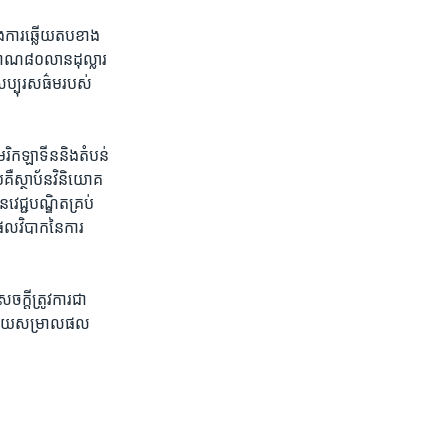
ិង​ការ​ឆ្លើយ​តប​ខាង​
រមាណ​៨០​លាន​ដុល្លារ​
​សប្បុរស​ធ៌ម​របស់​
មេរិក​ឡាទីន​និង​តំបន់​
​គឺ​ស្ថាប័នវិនិយោគ​
េជ្ជ​បណ្ឌិត​គ្រប់
​ផល​វិបាក​នៃ​ការ​
្តី​ត្រូវ​ការ​ជា​
ង​ជួយ​សម្រាល​ផល​