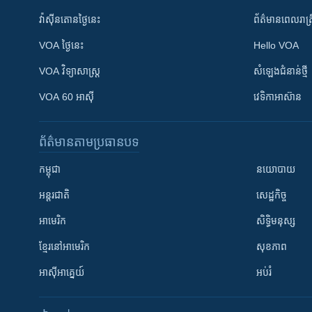
វ៉ាស៊ីនតោន​ថ្ងៃ​នេះ
ព័ត៌មាន​​ពេល​រាត្រ
VOA ថ្ងៃនេះ
Hello VOA
VOA ​វិទ្យាសាស្ត្រ
សំឡេង​ជំនាន់​ថ្មី
VOA 60 អាស៊ី
វេទិកា​អាស៊ាន
ព័ត៌មាន​តាមប្រធានបទ​
កម្ពុជា
នយោបាយ
អន្តរជាតិ
សេដ្ឋកិច្ច
អាមេរិក
សិទ្ធិមនុស្ស
ខ្មែរ​នៅអាមេរិក
សុខភាព
អាស៊ីអាគ្នេយ៍
អប់រំ