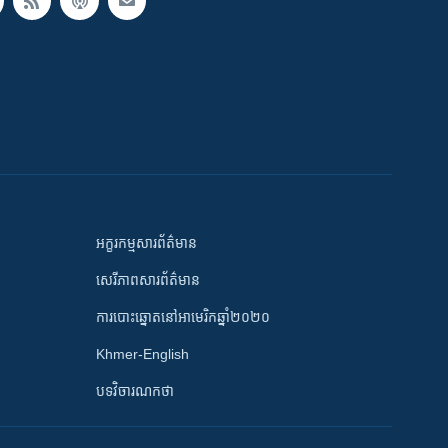
អក្ខរកម្មសារព័ត៌មាន
សេរីភាពសារព័ត៌មាន
ការបោះឆ្នោតនៅអាមេរិកឆ្នាំ២០២០
Khmer-English
បទវិចារណកថា