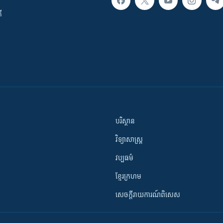
ី
បរិស្ថាន
វិទ្យាសាស្រ្ត
វប្បធម៌
ខ្មែរក្រហម
សេចក្តីរាយការណ៍ពិសេស