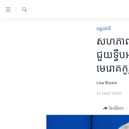
ភ្ជាប់​
ទៅ​
គេហទំព័រ​
ស្វែង​
កម្ពុជា
រក
អន្តរជាតិ
ទាក់ទង
អន្តរជាតិ
សហភាព​អឺរ
រំលង​
និង​
អាមេរិក
ជួយ​ទ្វីប​
ចូល​
ចិន
ទៅ​​
មេរោគ​កូ
ទំព័រ​
ហេឡូវីអូអេ
ព័ត៌មាន​​
កម្ពុជាច្នៃប្រតិដ្ឋ
តែ​
Lisa Bryant​
ម្តង
ព្រឹត្តិការណ៍ព័ត៌មាន
11 មេសា 2020
រំលង​
ទូរទស្សន៍ / វីដេអូ​
និង​
ចែករំលែក
ចូល​
វិទ្យុ / ផតខាសថ៍
ទៅ​
កម្មវិធីទាំងអស់
ទំព័រ​