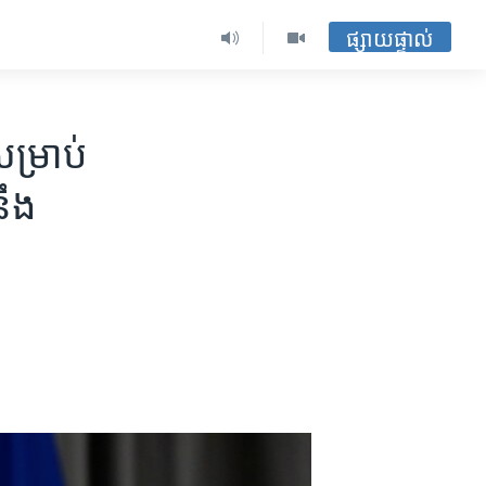
ផ្សាយផ្ទាល់
ម្រាប់​
នឹង​