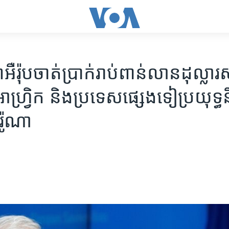
៉ុប​ចាត់​ប្រាក់​រាប់​ពាន់​លាន​ដុល្លារ​ស
អាហ្វ្រិក ​និង​ប្រទេស​ផ្សេង​ទៀ​ប្រយុទ្ធ​​
រ៉ូណា