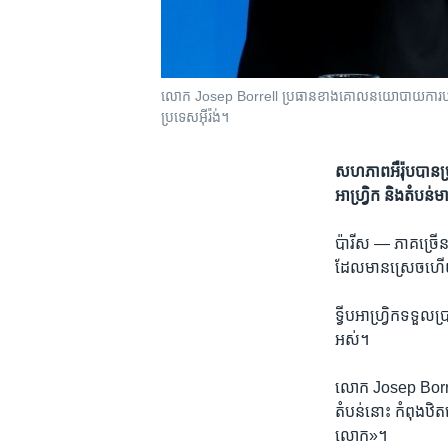
លោក Josep Borrell ប្រធានខាង​គោល​នយោបាយ​ការ​បរទេស​នៃ​ស
ប្រទេស​អ៊ីរ៉ង់។
សហភាព​អឺរ៉ុប​បាន​ប្រក
អាហ្វ្រិក ​និង​តំបន់​
ប៉ារីស —
ភាគ​ច្រើន​ន
ដែល​មាន​ស្រេច​ហើយ ​ឱ
ទ្វីប​អាហ្វ្រិក​ទទួល​
អស់។​
លោក​ Josep Borrell
តំបន់​នោះ ​កំពុង​ឋិត​ន
លោក»។​