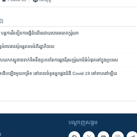
ទង
៊ី ​បន្ត​ការ​រឹតត្បិត​ការ​ធ្វើ​ដំណើរ​ដោយសារ​មេរោគ​កូរ៉ូណា
្ធ​អំពាវ​នាវ​សុំ​អន្តរាគមន៍​ពី​រដ្ឋាភិបាល
ស​យក​ភស្តុតាង​ទាក់​ទិន​នឹង​ប្រភព​នៃការឆ្លង​វីរុស​កូរ៉ូណា​ដ៏ធំបំផុត​នៅ​ក្នុង​ប្រទេស
ច​ងើប​ឡើង​មួយកម្រិត នៅ​ពេល​ចំនួន​អ្នក​ឆ្លង​ជំងឺ Covid-19 នៅ​ទាប​នៅ​ឡើយ
បណ្តាញ​សង្គម
ក