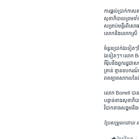
ការផ្តល់​ប្រាក់​កាស​ស
សុខាភិបាល​ព្រម​ទាំង​
សម្រាប់​មន្ទីរ​ពិសោធ
លោក​និង​លោកស្រី​
ចំនួន​ប្រាក់​ឯ​ទៀតៗ​នៃ
ឯ​ទៀតៗ។​ លោក​ Borre
អឺរ៉ុប​និង​ពួក​រដ្ឋ​
គ្រាន់​ គ្មាន​ឧបករណ៍​ព
រាតត្បាត​សាកល​នៃ​ជំង
លោក ​Borrell ​បាន​ថ្ល
បន្ទាន់​ខាង​សុខាភិប
វិបាក​ខាង​សង្គម​និង
ប្រែសម្រួល​ដោយ 
ចែករំលែក