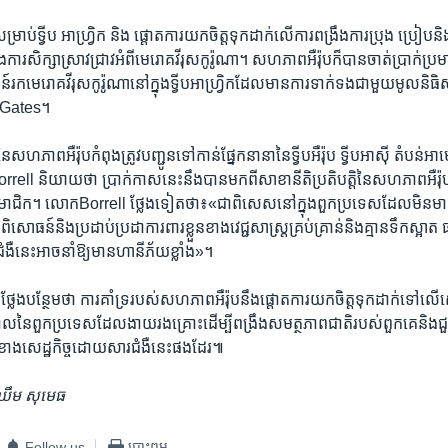
ម្រាប់​ទ្វីប​ អាហ្វ្រិក និង ផ្តោត​ការ​យក​ចិត្តទុក​ដាក់​លើ​ការ​ពង្រឹង​ការ​ប្រុង ប្រៀប​ន
ការ​សិក្សា​ស្រាវជ្រាវ​អំពី​មេរោគ​វីរុស​កូរ៉ូណា។​ សហភាព​អឺរ៉ុប​ក៏​បាន​ចាត់​ប្រាក់​ប្
ន៍​រក​មេរោគ​វីរុស​កូរ៉ូណា​នៅ​ក្នុង​ទ្វីប​អាហ្វ្រិក​ដែល​មាន​ការ​ទាក់ទង​ជាមួយ​មូលនិធិ
 Gates។​
​សហភាព​អឺរ៉ុប​កំពុង​ត្រូវ​បញ្ជូន​ទៅ​កាន់​ផ្នែក​នានា​នៃ​ទ្វីប​អឺរ៉ុប​ ទ្វីប​អាស៊ី ​តំបន់​អា
ll ​និយាយ​ថា​ ប្រាក់​កាស​នេះ​នឹង​បាន​មក​ពី​សាខា​នីតិ​ប្រតិបត្តិ​នៃ​សហភាព​អឺរ៉ុប
ជា​សមាជិក។ ​លោក​Borrell ​ថ្លែង​ទៀត​ថា៖«ជា​ពិសេសនៅ​ក្នុង​ពួក​ប្រទេស​ដែល​មិន​មាន​វ
ិសោធន៍​និង​ប្រដាប់​ប្រដា​ការ​ពារ​ខ្លួន​ខាង​វេជ្ជ​សាស្ត្រ​គ្រប់គ្រាន់​និង​គ្មាន​ទឹក​ស្អាត 
ឺ​នេះ​អាច​នាំ​ឱ្យ​មាន​ហានីភ័យ​ខ្លាំង»។​
ែង​បន្ថែម​ថា​ ការ​គាំទ្រ​របស់​សហភាព​អឺរ៉ុប​នឹង​ផ្តោត​ការ​យក​ចិត្ត​ទុក​ដាក់​ទៅ​លើ​សេចក
ាល​នៃ​ពួក​ប្រទេស​ដែល​ងាយ​រង​គ្រោះ​ដើម្បី​ពង្រឹង​សមត្ថភាព​ជាតិ​របស់​ពួក​គេ​និ
​ខាង​សេដ្ឋកិច្ច​ដោយ​សារ​ជំងឺ​នេះ​ផង​ដែរ៕
ឈឹម សុមេធ
Follow us
បោះពុម្ព