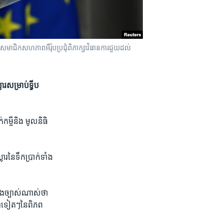
ជិក​សហភាព​អឺរ៉ុប​ប្រជុំ​ពិភាក្សា​វិធានការ​ជួយ​ដល់​
​សម្រាប់​ទ្វីប​
​កម្ចី​និង​ មូល​និធិ​
​នៃ​ទឹក​ប្រាក់​ទាំង​
ង​ច្បាស់​ណាស់​ថា​
ក​ឯ​ទៀតៗ​នៃ​ពិភព​