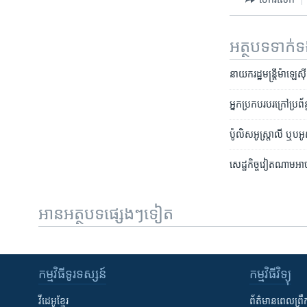
អត្ថបទ​ទាក់
នាយក​រដ្ឋ​មន្រ្តី​ម៉ាឡេស
អ្នក​ប្រកបរបរ​ក្រៅ​ប្រព័ន
ប៉ូលិស​អូស្រ្តាលី ឬប​អូ
សេដ្ឋកិច្ច​វៀតណាម​អា
អានអត្ថបទផ្សេងៗទៀត
កម្មវិធី​ទូរទស្សន៍
កម្មវិធី​វិទ្យុ
វីដេអូ​ខ្មែរ
ព័ត៌មាន​ពេល​ព្រឹ