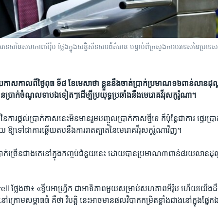
ហភាព​អឺរ៉ុប ថ្លែង​ក្នុង​សន្និសីទ​សារព័ត៌មាន បន្ទាប់​ពី​ក្រសួង​ការបរទេស​នៃ​ប្រទេស​សមា
ាស​កាល​ពី​ថ្ងៃ​ពុធ ​ទី​៨​ ខែ​មេសា​ថា​ ខ្លួន​នឹង​ចាត់​ប្រាក់​ប្រមាណ​១៦​ពាន់​លាន​ដុល្លារ
មាន​ប្រាក់​ចំណូល​ទាប​ឯ​ទៀតៗ​ដើម្បី​ប្រយុទ្ធ​ប្រឆាំង​នឹង​មេរោគ​វីរុស​កូរ៉ូណា។​
ៃ​ការ​ផ្តល់​ប្រាក់​កាស​នេះ​មិន​មាន​រួម​បញ្ចូល​ប្រាក់​កាស​ថ្មី​ទេ​ ក៏​ប៉ុន្តែ​ជា​ការ ​ផ្ទេរ​ប្រាក់
្យ​ទៅ​ជា​ការ​ឆ្លើយ​តប​នឹង​ការ​រាត​ត្បាត​នៃ​មេរោគ​វីរុស​កូរ៉ូណា​វិញ។​
ប្រាក់​ច្រើន​ជាង​គេ​នៅ​ក្នុង​កញ្ចប់​ជំនួយ​នេះ ​ដោយ​បាន​ប្រមាណ​៣​ពាន់​៨រយ​លាន​ដុល្លារ
​ ថ្លែងថា៖ «ទ្វីប​អាហ្វ្រិក ​ជា​អាទិភាព​មួយ​សម្រាប់​សហភាព​អឺរ៉ុប ហើយ​យើង​ដឹ
ៅ​ក្រោម​សម្ពាធ​ធំ​ គឺ​ថា​ ​វិបត្តិ​ នេះ​អាច​មាន​ផល​វិបាក​កម្រិត​ខ្លាំង​ជាង​នៅ​ក្នុង​ផ្នែ