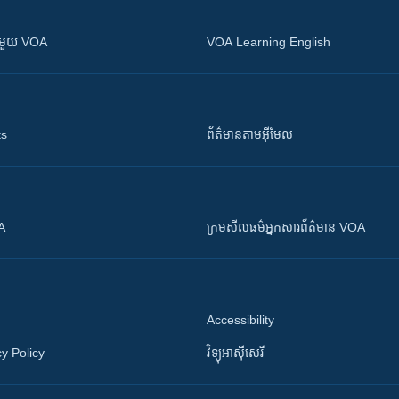
ស​​ជាមួយ VOA
VOA Learning English
ts
ព័ត៌មាន​តាម​អ៊ីមែល
OA
ក្រម​​​សីលធម៌​​​អ្នក​​​សារព័ត៌មាន VOA
Accessibility
y Policy
វិទ្យុ​អាស៊ី​សេរី