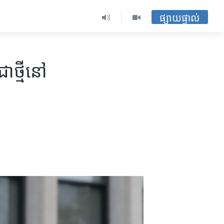
ផ្សាយផ្ទាល់
ាថ្មី​នៅ​