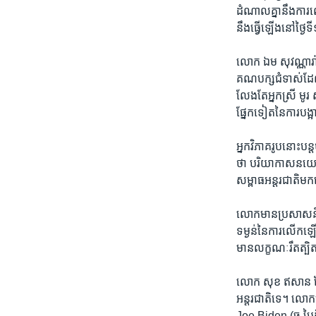
ដំណាល​គ្នា​នឹង​ការ
នឹង​ធ្វើ​ឡើង​នៅ​ថ្ងៃ​ទ
លោក ឯម សុវណ្ណារ៉ា​ ស
គណបក្ស​ជំទាស់​ដែល​ក
លែង​តែ​អ្នកស្រី មូរ 
ផ្នែក​ទៀត​នៃ​ការ​បង្អា
អ្នក​វិភាគ​រូប​នោះ​បន
ថា​ បរិយា​កាស​នយោ​ប
សម្ពាធ​អន្តរ​ជាតិ​មក
លោក​មាន​ប្រសាសន៍​ថា
ទម្ងន់​នៃ​ការ​លើក​
មាន​លក្ខណៈ​រឹត​ត្បិត ត
លោក​ សុខ ឥសាន​ ដែល
អន្តរ​ជាតិ​ទេ។ លោក​ប
Joe Biden ​(ចូ បៃដិន