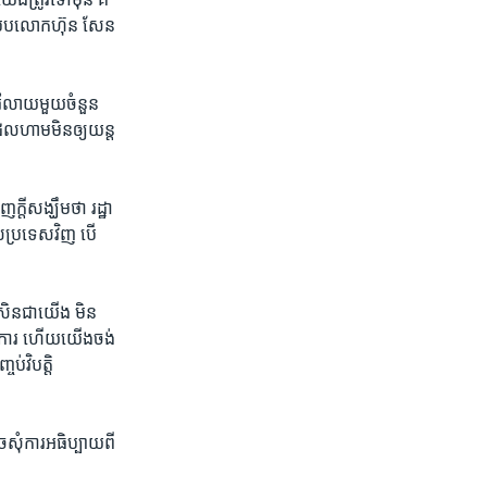
​របប​លោក​ហ៊ុន សែន​
ូវរំលាយ​មួយ​ចំនួន​
ល​ហាម​មិន​ឲ្យ​យន្ត​
តី​សង្ឃឹម​ថា ​រដ្ឋា​
ូលប្រទេស​វិញ​ បើ​
សិន​ជា​យើង​ មិន​
វនា​ការ​ ហើយ​យើង​ចង់​
់​វិបត្តិ​
ច​សុំការ​អធិប្បាយ​ពី​