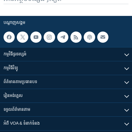
បណ្តាញ​សង្គម
កម្មវិធី​ទូរទស្សន៍
កម្មវិធី​វិទ្យុ
ព័ត៌មាន​តាមប្រធានបទ​
រៀន​​អង់គ្លេស
ទទួល​ព័ត៌មាន​តាម
អំពី​ VOA & ទំនាក់ទំនង