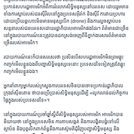
ប្រកាន់​សហរដ្ឋ​អាមេរិក​អំពី​ការរំលោភ​សិទ្ធិ​មនុស្ស​នៅ​បរទេស ដោយ​រួម​មាន​
ទាំង​ការស្លាប់​របស់​ជន​ស៊ីវិល​នៅ​ក្នុង​ប្រទេស​អ៊ីរ៉ាក់​ និង​ស៊ីរី ការ​វាយប្រហារ​
ដោយ​ប្រើ​យន្តហោះ​មិន​មាន​មនុស្ស​បើក​ (drone) និង​ការ​លួច​ស្តាប់បទ​
សន្ទនា​របស់​ជនបរទេស​ដោយ​រដ្ឋាភិបាល​អាមេរិក​ផង​ដែរ។ ព័ត៌មាន​ជាច្រើន​
នៅ​ក្នុង​របាយការណ៍​នេះ​ត្រូវ​បានដកស្រង់​ចេញ​ពី​ទីភ្នាក់ងារ​សារព័ត៌មាន​ជា
ច្រើន​របស់​អាមេរិក។​
របាយការណ៍​នេះ​ក៏​បានសរសេរ​ថា ប្រសិន​បើ​សហរដ្ឋ​អាមេរិក​មិន​ព្រម​ឆ្លុះ​
កញ្ចក់​មើល​ខ្លួន​ឯងពី​បញ្ហា​សិទ្ធិ​មនុស្ស​ទេ​នោះ ប្រទេស​ដទៃ​ទៀត​ត្រូវតែ​ឆ្លុះ​
កញ្ចក់​មើលខ្លួន​ឯង។
អ្នក​នាំ​ពាក្យ​ម្នាក់​របស់​ក្រសួង​ការបរទេស​ចិន​បាន​ចោទប្រកាន់​រដ្ឋាភិបាល​
ក្រុង​វ៉ាស៊ីនតោន ​ថា​បាន​ប្រើប្រាស់​សិទ្ធិ​មនុស្ស​ដើម្បី​ «លូកលាន់​ដល់​កិច្ចការ​
ផ្ទៃក្នុង​របស់​ប្រទេស​ដទៃ»។ ​
នៅ​ក្នុង​របាយការណ៍​ប្រចាំ​ឆ្នាំស្តី​ពី​សិទ្ធិ​មនុស្ស​របស់​អាមេរិក អាមេរិក​បាន​
និយាយ​ថា នៅ​ក្នុង​ប្រទេស​ចិន ការ​គាបសង្កត់ ​និង​ការ​បង្ខិតបង្ខំ​ទៅ​លើ​
ស្ថាប័ន​ និង​បុគ្គលិក​ពាក់ព័ន្ធ​នឹង​ការ​តស៊ូ​មតិ​ជុំវិញ​បញ្ហា​សិទ្ធិ​មនុស្ស ​និង​