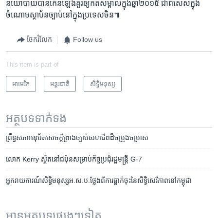
នយោបាយបាន​កើនឡើង​គួរ​ឲ្យ​កត់សម្គាល់ក្នុង​ឆ្នាំ​២០១៥ ជាពិសេស​ក្នុង​
ចំណោម​ស្ថាប័ន​ច្បាប់​នៅ​ក្នុង​ប្រទេស​ចិន៕
ចែករំលែក
Follow us
This item is part of
អាមេរិក​
អន្តរជាតិ
សិទ្ធិ​មនុស្ស
អត្ថបទ​ទាក់ទង
ព្រឹទ្ធសភា​អនុម័ត​សេចក្តី​ព្រាង​ច្បាប់​សហជីព​ដ៏​ចម្រូងចម្រាស
លោក Kerry ស្ថិត​នៅ​ជប៉ុន​សម្រាប់​កិច្ចប្រជុំ​រដ្ឋ​មន្ត្រី G-7
អ្នក​រាយការណ៍​សិទ្ធិ​មនុស្ស​អ.ស.ប.​ថ្លែង​ពី​ការ​ធ្លាក់​ចុះ​នៃ​សិទ្ធិ​សេរីភាព​នៅ​កម្ពុជា​
អានអត្ថបទផ្សេងៗទៀត