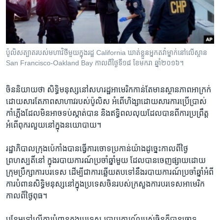
រចនា
សម្ព័ន្ធ​
Khmer English
រំលង​
និង​
បណ្តាញ​សង្គម
ចូល​
ប៉ូលិស​ត្បាត​របស់​មហាវិថី​មួយ​ក្នុង​រដ្ឋ California ឃាត់​ខ្លួន​អ្នក​តវ៉ា​ម្នាក់​នៅ​លើ​ស្ពាន
ទៅ​
San Francisco-Oakland Bay កាលពី​ថ្ងៃទី១៨ ខែមករា ឆ្នាំ២០១៦។
កាន់​
ទំព័រ​
ភាសា
ចិន​និយាយ​ថា សិទ្ធិ​មនុស្ស​នៅ​សហរដ្ឋ​អាមេរិក​កាន់​តែ​មាន​ស្ថានភាព​អាក្រក់​
ស្វែង​
ដោយ​សារ​តែ​ភាពសាហាវ​របស់​ប៉ូលិស អំពើ​ហិង្សាដោយសារ​ការ​ប្រើប្រាស់​
រក
កាំភ្លើង​ដែល​មិន​អាច​ទប់​ស្កាត់​បាន និង​ឥទ្ធិពល​លុយ​ដែល​បាន​ពី​ការប្រព្រឹត្ត​
អំពើ​ពុករលួយ​នៅ​ក្នុង​នយោបាយ។
រដ្ឋាភិបាល​ក្រុង​ប៉េកាំង​បាន​ធ្វើ​ការ​ចោទ​ប្រកាន់​យ៉ាង​ដូច្នេះ​កាល​ពី​ថ្ងៃ​
ព្រហស្បតិ៍​នៅ ក្នុង​របាយការណ៍​ប្រចាំ​ឆ្នាំ​មួយ​ ដែល​បាន​ចេញផ្សាយដោយ
ក្រុមប្រឹក្សា​ការបរទេស​ ដើម្បី​ជា​ការ​ឆ្លើយតប​ទៅ​នឹងរបាយការណ៍​ប្រចាំ​ឆ្នាំ​អំពី
ការ​បំពាន​សិទ្ធិ​មនុស្ស​នៅ​ក្នុង​ប្រទេស​ចិន​របស់​ក្រសួង​ការបរទេស​អាមេរិក​
កាល​ពី​ថ្ងៃ​ពុធ។​
បន្ថែម​ទៅ​លើ​ការ​បំពាន​ក្នុង​ប្រទេស​ របាយការណ៍​របស់​ចិន​ក៏​បាន​ចោទ