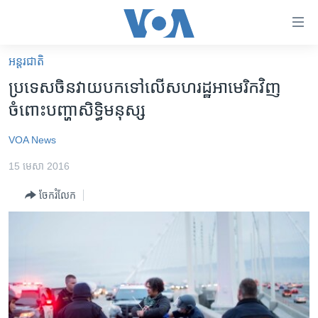
ភ្ជាប់​
ទៅ​
គេហទំព័រ​
អន្តរជាតិ
កម្ពុជា
ទាក់ទង
ប្រទេស​ចិន​វាយ​បក​ទៅ​លើ​សហរដ្ឋ​អាមេរិក​វិញ​
រំលង​
អន្តរជាតិ
ចំពោះ​បញ្ហា​សិទ្ធិ​មនុស្ស
និង​
អាមេរិក
ចូល​
VOA News
ទៅ​​
ចិន
ទំព័រ​
15 មេសា 2016
ហេឡូវីអូអេ
ព័ត៌មាន​​
ចែករំលែក
តែ​
កម្ពុជាច្នៃប្រតិដ្ឋ
ម្តង
ព្រឹត្តិការណ៍ព័ត៌មាន
រំលង​
និង​
ទូរទស្សន៍ / វីដេអូ​
ចូល​
វិទ្យុ / ផតខាសថ៍
ទៅ​
ទំព័រ​
កម្មវិធីទាំងអស់