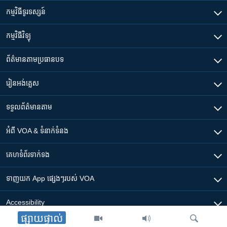
កម្មវិធី​ទូរទស្សន៍
កម្មវិធី​វិទ្យុ
ព័ត៌មាន​តាមប្រធានបទ​
រៀន​​អង់គ្លេស
ទទួល​ព័ត៌មាន​តាម
អំពី​ VOA & ទំនាក់ទំនង
គេហទំព័រ​​ទាក់ទង
ទាញយក​ App ផ្សេងៗ​របស់​ VOA
Accessibility
ផ្សាយផ្ទាល់