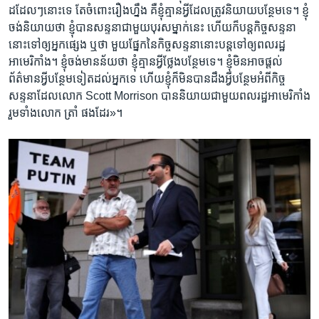
ដដែលៗ​នោះ​ទេ តែ​ចំពោះ​រឿង​ហ្នឹង គឺ​ខ្ញុំ​គ្មាន​អ្វី​ដែល​ត្រូវ​និយាយ​បន្ថែម​ទេ។ ខ្ញុំ​
ចង់​និយាយ​ថា ខ្ញុំ​បាន​សន្ទនា​ជាមួយ​បុរស​ម្នាក់​នេះ ហើយ​ក៏​បន្ត​កិច្ច​សន្ទនា​
នោះ​ទៅ​ឲ្យអ្នក​ផ្សេង ឬ​ថា មួយ​ផ្នែក​នៃ​កិច្ច​សន្ទនា​នោះ​បន្ត​ទៅ​ឲ្យ​ពលរដ្ឋ​
អាមេរិកាំង។​ ខ្ញុំ​ចង់​មាន​ន័យ​ថា​ ខ្ញុំ​គ្មាន​អ្វី​ថ្លែង​បន្ថែម​ទេ។ ខ្ញុំ​មិន​អាច​ផ្តល់​
ព័ត៌មាន​អ្វី​បន្ថែម​ទៀត​ដល់​អ្នក​ទេ ហើយ​ខ្ញុំ​ក៏មិន​បាន​ដឹង​អ្វី​បន្ថែម​អំពី​កិច្ច
សន្ទនា​ដែល​លោក​ Scott Morrison​ បាន​និយាយ​ជាមួយ​ពលរដ្ឋ​អាមេរិកាំង​
រួមទាំង​លោក​ ត្រាំ ផងដែរ»។