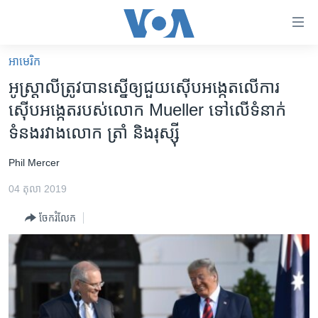
ភ្ជាប់​
ទៅ​
គេហទំព័រ​
អាមេរិក​
កម្ពុជា
ទាក់ទង
អូស្រ្តាលី​ត្រូវ​បាន​ស្នើ​ឲ្យ​ជួយ​ស៊ើប​អង្កេត​លើ​ការ​
រំលង​
អន្តរជាតិ
ស៊ើប​អង្កេត​របស់​លោក ​Mueller​ ទៅ​លើ​ទំនាក់​
និង​
អាមេរិក
ទំនង​រវាង​លោក ​ត្រាំ​ និង​រុស្ស៊ី
ចូល​
ទៅ​​
ចិន
Phil Mercer
ទំព័រ​
ហេឡូវីអូអេ
ព័ត៌មាន​​
04 តុលា 2019
តែ​
កម្ពុជាច្នៃប្រតិដ្ឋ
ម្តង
ចែករំលែក
ព្រឹត្តិការណ៍ព័ត៌មាន
រំលង​
និង​
ទូរទស្សន៍ / វីដេអូ​
ចូល​
វិទ្យុ / ផតខាសថ៍
ទៅ​
ទំព័រ​
កម្មវិធីទាំងអស់