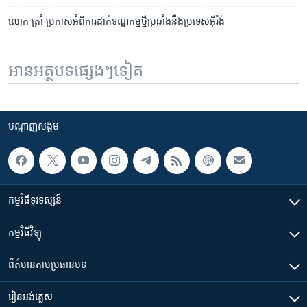
លោក ត្រាំ​ ប្រកាស​អំពី​ការ​ដាក់​ទណ្ឌកម្ម​ថ្មី​ប្រឆាំង​នឹង​ប្រទេស​អ៊ីរ៉ង់
អានអត្ថបទផ្សេងៗទៀត
បណ្តាញ​សង្គម
កម្មវិធី​ទូរទស្សន៍
កម្មវិធី​វិទ្យុ
ព័ត៌មាន​តាមប្រធានបទ​
រៀន​​អង់គ្លេស