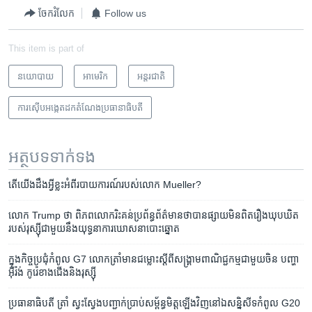
ចែករំលែក
Follow us
This item is part of
នយោបាយ
អាមេរិក​
អន្តរជាតិ
ការស៊ើបអង្កេតដកតំណែងប្រធានាធិបតី
អត្ថបទ​ទាក់ទង
តើ​យើង​ដឹង​អ្វី​ខ្លះ​អំពី​របាយការណ៍​របស់​លោក Mueller?
លោក Trump ថា ពិភពលោក​រិះគន់​ប្រព័ន្ធ​ព័ត៌មាន​ថា​បាន​ផ្សាយ​មិន​ពិត​រឿង​ឃុបឃិត​
របស់​រុស្ស៊ី​ជាមួយ​នឹង​យុទ្ធនាការ​ឃោសនា​បោះ​ឆ្នោត
ក្នុង​កិច្ចប្រជុំកំពូល G7 ​លោក​ត្រាំ​មាន​ជម្លោះ​ស្តីពី​សង្គ្រាម​ពាណិជ្ជកម្ម​ជាមួយ​ចិន ​បញ្ហា​
អ៊ីរ៉ង់ ​កូរ៉េខាង​ជើង​និង​រុស្ស៊ី
ប្រធានាធិបតី ​​ត្រាំ ​ស្វះ​ស្វែង​បញ្ជាក់​ប្រាប់​សម្ព័ន្ធ​មិត្ត​ឡើង​វិញ​នៅ​ឯ​សន្និសីទ​កំពូល​ G20