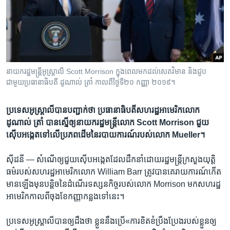
រចនា
សម្ព័ន្ធ​
Khmer English
រំលង​
និង​
បណ្តាញ​សង្គម
ចូល​
ទៅ​
នាយក​រដ្ឋ​មន្ត្រី​អូស្ត្រាលី​ Scott Morrison ក្នុង​ពេល​មក​ដល់​សេត​វិមាន និង​ជួប​
កាន់​
ជាមួយ​ប្រធានាធិបតី​ ដូណាល់ ត្រាំ កាល​ពី​ថ្ងៃទី​២០ កញ្ញា ២០១៩។
ទំព័រ​
ភាសា
ស្វែង​
ប្រទេស​អូស្រ្តាលី​បាន​បញ្ជាក់​ថា​ ប្រធានាធិបតី​សហរដ្ឋ​អាមេរិក​លោក
រក
ដូណាល់ ត្រាំ​ បាន​ស្នើ​ឲ្យ​នាយក​រដ្ឋមន្រ្តី​លោក ​Scott Morrison​ ជួយ​
ស៊ើប​អង្កេត​ទៅ​លើ​ប្រភព​ដើម​នៃ​របាយការណ៍​របស់​លោក​ Mueller។
ស៊ីដនី —
សំណើ​ឲ្យ​ជួយ​ស៊ើប​អង្កេត​ដែល​ដឹកនាំ​ដោយ​រដ្ឋមន្រ្តី​ក្រសួង​យុត្តិ
ធម៌​របស់​សហរដ្ឋអាមេរិក​លោក ​William Barr​ ត្រូវ​បាន​គេ​រាយការណ៍​កើត​
មាន​ឡើង​មុន​បន្តិច​នៃ​ដំណើរ​ទស្សនកិច្ច​របស់​លោក ​Morrison​ មក​សហរដ្ឋ​
អាមេរិក​កាលពី​ចុង​ខែ​កញ្ញា​កន្លង​ទៅ​នេះ។
ប្រទេស​អូស្រ្តាលី​បាន​ឲ្យ​ដឹង​ថា​ ខ្លួន​នឹង​ប្រើ​«ការខិត​ខំ​ប្រឹង​ប្រែង​របស់​ខ្លួន​ឲ្យ​