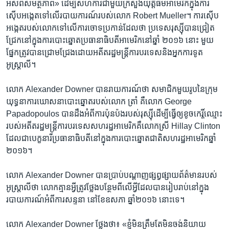
អស់​ពី​សមត្ថភាព»​ ដើម្បី​សហការ​ជាមួយ​ក្រសួង​យុត្តិធម៌​អាមេរិក​ក្នុង​ការ​
ស៊ើប​អង្កេត​ទៅ​លើ​របាយការណ៍​របស់​លោក ​Robert Mueller។ ​ការស៊ើប
អង្កេត​របស់​លោក​ទៅ​លើ​ការ​ចោទ​ប្រកាន់​ដែល​ថា ប្រទេស​រុស្ស៊ី​បាន​ជ្រៀត
ជ្រែក​នៅ​ក្នុង​ការ​បោះ​ឆ្នោត​ប្រធានាធិបតី​អាមេរិក​នៅ​ឆ្នាំ ​២០១៦​ នោះ មួយ​
ផ្នែក​ត្រូវ​បាន​ជ្រោម​ជ្រែង​ដោយ​អតីត​រដ្ឋមន្ដ្រី​ការបរទេស​និង​អ្នក​ការទូត​
អូស្រ្តាលី។
លោក ​Alexander Downer ​បាន​រាយការណ៍​ថា​ សមាជិក​មួយ​រូប​នៃ​ក្រុម​
យុទ្ធនាការ​ឃោសនា​បោះ​ឆ្នោត​របស់​លោក​ ត្រាំ​ ​គឺ​លោក​ George
Papadopoulos​ បាន​ដឹង​អំពី​ការ​ប៉ុន​ប៉ង​របស់​រុស្ស៊ី​ដើម្បី​ធ្វើឲ្យ​ខូច​កេរ្តិ៍​ឈ្មោះ​
របស់​អតីត​រដ្ឋមន្រ្តី​ការបរទេស​សហរដ្ឋ​អាមេរិក​គឺ​លោកស្រី ​Hillay Clinton ​
ដែល​ជា​បេក្ខនារី​ប្រធានាធិបតី​នៅ​ក្នុង​ការ​បោះឆ្នោត​ជាតិ​សហរដ្ឋ​អាមេរិក​ឆ្នាំ​
២០១៦។
លោក Alexander Downer ​បាន​ប្រាប់​បណ្តាញ​ផ្សព្វផ្សាយ​ព័ត៌មាន​របស់​
អូស្រ្តាលី​ថា លោក​គ្មាន​អ្វី​ត្រូវ​ថ្លែង​បន្ថែម​ពីលើ​អ្វីដែល​បាន​រៀប​រាប់​នៅ​ក្នុង​
របាយការណ៍​អំពី​ការសន្ទនា​ នៅ​ខែ​ឧសភា​ ឆ្នាំ​២០១៦ នោះ​ទេ។
លោក Alexander Downer ថ្លែង​ថា៖ «ខ្ញុំ​មិន​ត្រឹម​តែ​មិន​ចង់​និយាយ​