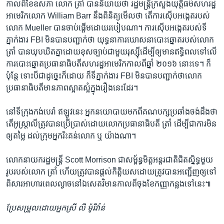
កាល​ពី​ខែ​ឧសភា លោក ត្រាំ​ បាន​និយាយ​ថា​ រដ្ឋមន្ត្រី​ក្រសួង​យុត្តិធម៌​សហរដ្ឋ​
អាមេរិក​លោក​ William Barr ​នឹង​ពិនិត្យ​មើល​ថា តើ​ការ​ស៊ើប​អង្កេត​របស់​
លោក ​Mueller ​បាន​ចាប់​ផ្តើម​ដោយ​របៀប​ណា។ ការ​ស៊ើប​អង្កេត​របស់​ទី
ភ្នាក់ងារ ​FBI ​មិន​បាន​បញ្ជាក់​ថា យុទ្ធនាការ​ឃោសនា​បោះឆ្នោត​របស់​លោក
ត្រាំ​ បាន​ឃុបឃិត​គ្នា​ដោយ​ខុស​ច្បាប់​ជាមួយ​រុស្ស៊ី​ដើម្បី​ឲ្យ​មាន​ឥទ្ធិពល​ទៅ​លើ​
ការបោះឆ្នោត​ប្រធានាធិបតី​សហរដ្ឋអាមេរិក​កាលពី​ឆ្នាំ ​២០១៦ ​នោះ​ទេ។ ក៏
ប៉ុន្តែ ​ទោះបី​ជា​ដូច្នេះ​ក៏​ដោយ ក៏​ទីភ្នាក់ងារ​ FBI ​មិន​បាន​បញ្ជាក់​ថា​លោក​
ប្រធានាធិបតី​មាន​ភាព​ស្អាត​ស្អំ​ក្នុង​រឿង​នេះ​ដែរ។
នៅ​ទីក្រុង​កង់​បេរ៉ា ​ឥឡូវនេះ​ អ្នក​នយោបាយ​មក​ពី​គណបក្ស​ប្រឆាំង​ចង់​ដឹង​ថា
​តើ​អូស្រ្តាលី​ត្រូវ​បាន​ប្រើ​ប្រាស់​ដោយ​លោកប្រធានាធិបតី ​ត្រាំ​ ដើម្បី​ជា​ការ​មិន​
ឲ្យ​តម្លៃ ​ដល់​ក្រុម​អ្នក​រិះគន់​លោក​ ឬ​ យ៉ាង​ណា។
លោក​នាយក​រដ្ឋមន្រ្តី​ Scott Morrison ​ជា​សម្ព័ន្ធ​មិត្ត​អន្តរជាតិ​ជិត​ស្និទ្ធ​មួយ​
រូប​របស់​លោក ត្រាំ​ ហើយ​ត្រូវ​បាន​ផ្តល់​កិត្តិយស​ដោយ​ត្រូវ​បាន​អញ្ជើញ​ឲ្យ​ទៅ​
ពិសារ​អាហារ​ពេល​ល្ងាច​នៅ​ឯ​សេតវិមាន​កាលពី​ចុង​ខែ​កញ្ញា​កន្លង​ទៅ​នេះ៕
ប្រែសម្រួល​ដោយ​អ្នកស្រី លី ម៉ូរីវ៉ាន់