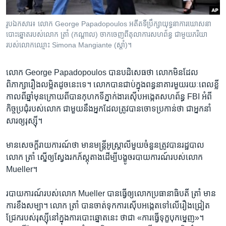
រូបឯកសារ៖ លោក George Papadopoulos អតីត​ទីប្រឹក្សា​យុទ្ធនាការ​ឃោសនា​
បោះ​ឆ្នោត​របស់​លោក ត្រាំ (កណ្ដាល) ចាក​ចេញ​ពី​តុលាការ​សហព័ន្ធ ជាមួយ​ភរិយា​
របស់​លោក​ឈ្មោះ Simona Mangiante (ស្ដាំ)។
លោក ​George Papadopoulos ​បាន​បដិសេធ​ថា​ លោក​មិន​ដែល​
ពិភាក្សា​រឿង​លម្អិត​ដូច​នេះ​ទេ។ លោក​បាន​ជាប់​ក្នុង​ពន្ធនាគារ​មួយ​រយៈ​ពេល​ខ្លី
កាល​ពី​ឆ្នាំមុន​ក្រោយ​ពី​បាន​កុហក​ទីភ្នាក់ងារ​ស៊ើប​អង្កេត​សហព័ន្ធ ​FBI ​អំពី​
កិច្ចប្រជុំ​របស់​លោក ​ជាមួយ​នឹង​អ្នក​ដែល​ត្រូវ​បាន​ចោទ​ប្រកាន់​ថា ជា​អ្នក​នាំ​
សារ​ឲ្យ​រុស្ស៊ី។
មាន​សេចក្តី​រាយការណ៍​ថា​ មាន​មន្រ្តី​អូស្រ្តាលី​មួយ​ចំនួន​ត្រូវបាន​រដ្ឋបាល​
លោក ត្រាំ​ ស្នើ​ឲ្យ​ស្វែង​រក​ភ័ស្តុតាង​ដើម្បី​បង្ខូច​របាយការណ៍​របស់​លោក ​
Mueller។
របាយការណ៍​របស់​លោក ​Mueller ​បាន​ធ្វើ​ឲ្យ​លោក​ប្រធានាធិបតី ត្រាំ​ មាន​
ការ​ខឹង​សម្បា។ លោក ត្រាំ​ បាន​ចាត់​ទុក​ការ​ស៊ើប​អង្កេត​ទៅ​លើ​រឿង​ជ្រៀត​
ជ្រែក​របស់​រុស្ស៊ី​នៅ​ក្នុង​ការ​បោះ​ឆ្នោត​នេះ ថា​ជា ​«ការ​ធ្វើ​ទុក្ខ​បុក​ម្នេញ»។