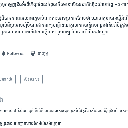
ើ​ទុក្ខបុកម្នេញ​និង​អំពើ​ហិង្សា​ដែល​កំពុងកើត​មាន​លើ​ជនជាតិរ៉ូហ៊ីងយ៉ា​នៅ​រដ្ឋ ​Rakhi
ជី​បាន​ការពារ​យោធា​ភូមាចំពោះ​ការ​ចោទ​ប្រកាន់​ដែល​ថា ​យោធា​ភូមា​បាន​ធ្វើ​អំ
បន្ទាប់ពី​ប្រទេស​ហ្គំប៊ីបាន​ដាក់​ពាក្យ​បណ្តឹង​នៅ​តុលាការ​យុត្តិធម៌​អន្តរជាតិ​នៅទីក
ាព​របស់​យោធាគឺ​ជាការឆ្លើយ​តប​ស្រប​ច្បាប់​ចំពោះ​អំពើភេរវកម្ម៕​
Follow us
បោះពុម្ព
ី​អាគ្នេយ៍
សិទ្ធិ​មនុស្ស
ទង
ហប្រជាជាតិ​ជំរុញ​ឲ្យ​មីយ៉ាន់ម៉ា​ធានា​ដល់ការ​ធ្វើ​មាតុភូមិនិវត្តន៍​របស់​ជនជាតិ​រ៉ូហ៊ីងយ៉ា​ប្រក
្មប្រឆាំងមេបញ្ជាការកងទ័ព​មីយ៉ាន់ម៉ា​ឬភូមា​