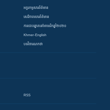
អក្ខរកម្មសារព័ត៌មាន
សេរីភាពសារព័ត៌មាន
ការបោះឆ្នោតនៅអាមេរិកឆ្នាំ២០២០
Khmer-English
បទវិចារណកថា
RSS