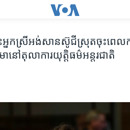
មោះ​​អ្នកស្រី​អង់សានស៊ូជី​ស្រុត​ចុះ​ពេល​
​នៅ​តុលាការ​យុត្តិធម៌​អន្តរជាតិ​