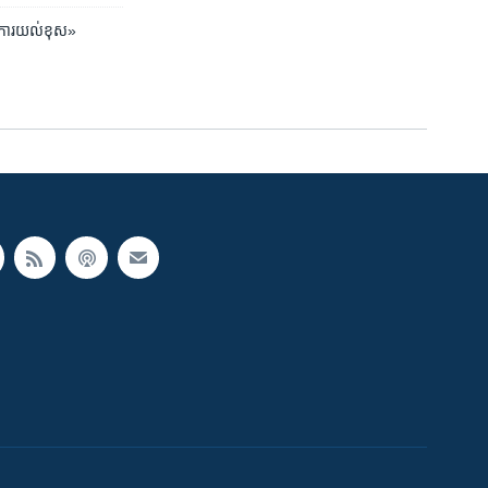
ន​ការ​យល់​ខុស»