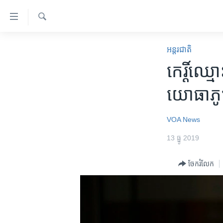
ភ្ជាប់​
ទៅ​
គេហទំព័រ​
ស្វែង​
កម្ពុជា
រក
អន្តរជាតិ
ទាក់ទង
អន្តរជាតិ
កេរ្តិ៍​ឈ្
រំលង​
និង​
អាមេរិក
យោធា​ភូមា
ចូល​
ចិន
ទៅ​​
ទំព័រ​
ហេឡូវីអូអេ
VOA News
ព័ត៌មាន​​
កម្ពុជាច្នៃប្រតិដ្ឋ
13 ធ្នូ 2019
តែ​
ម្តង
ព្រឹត្តិការណ៍ព័ត៌មាន
ចែករំលែក
រំលង​
ទូរទស្សន៍ / វីដេអូ​
និង​
ចូល​
វិទ្យុ / ផតខាសថ៍
ទៅ​
កម្មវិធីទាំងអស់
ទំព័រ​