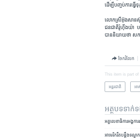
ដើម្បី​បញ្ចប់​ការធ្វ
លោកស្រី​អ៊ុងសានស៊ូ
ជនជាតិ​រ៉ូហ៊ីងយ៉ា ​ 
បាននិយាយ​ថា សកម្មភ
ចែករំលែក
This item is part of
អន្តរជាតិ
អាស៊
អត្ថបទ​ទាក់
អគ្គលេខាធិការ​អង្គការ​ស
អាមេរិករឹតបន្តឹងទណ្ឌកម