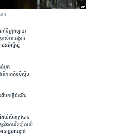
២០១៩។
ិ​នៅ​ទីក្រុង​ឡាអេ​
ចាស់​ពាន​រង្វាន់​
ម៉ូស្លីម​រ៉ូ
​អ្នក​
ិ​ភាគតិច​ម៉ូស្លីម​
់​ពី​បទធ្វើ​ដំណើរ​
ងយ៉ាមិន​ត្រូវ​បាន​
​និង​ការ​រឹតត្បិត​លើ​
សន្ន​ជា​បន្ទាន់​