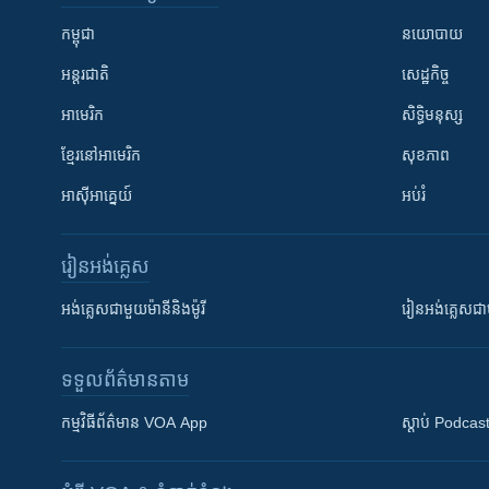
កម្ពុជា
នយោបាយ
អន្តរជាតិ
សេដ្ឋកិច្ច
អាមេរិក
សិទ្ធិមនុស្ស
ខ្មែរ​នៅអាមេរិក
សុខភាព
អាស៊ីអាគ្នេយ៍
អប់រំ
រៀន​​អង់គ្លេស
អង់គ្លេស​ជាមួយ​ម៉ានី​និង​ម៉ូរី
រៀន​​​​​​អង់គ្លេ
ទទួល​ព័ត៌មាន​តាម
កម្មវិធី​ព័ត៌មាន VOA App
ស្តាប់ Podcas