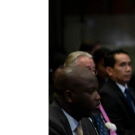
រចនា
សម្ព័ន្ធ​
រំលង​
និង​
ចូល​
ទៅ​
កាន់​
ទំព័រ​
ស្វែង​
រក