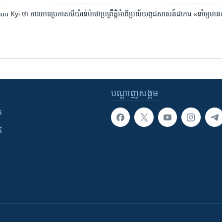
Kyi ថា ការ​ចោទ​ប្រកាស​មីយ៉ាន់ម៉ា​ថា​ប្រព្រឹត្តិ​អំពើ​ប្រល័យ​ពូជ​សាសន៍​ជា​ការ «នាំ​ឲ្យ​មា
បណ្តាញ​សង្គម
ក
ី