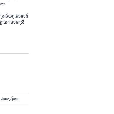
ne។​
ពើ​ប្រល័យ​ពូជសាសន៍​
្រុងឡាអេ។ ​លោកស្រី
ប​ដោយ​សុវត្ថិភាព