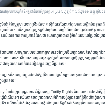
​ថ្លែង​នៅ​តុលាការ​យុត្តិធម៌​អន្តរជាតិ​នៅ​ទីក្រុង​ឡាអេ​ ប្រទេស​ហូឡង់កាលពី​ថ្ងៃទី​១១ ខែធ្នូ​ ឆ្នាំ
ា​រដ្ឋ​មីយ៉ាន់ម៉ា​ឬ​ភូមា​ លោក​ស្រី​អង់សាន ស៊ូជី​បាន​ថ្លែង​នៅ​តុលាការ​យុត្តិធម៌​អន្តរជាត
្តាហ៍នេះ។ ​អតីត​អ្នកគាំទ្រ​អ្នកស្រី​ជា​ច្រើន​បាន​ឃ្លាំ​មើល​ដោយ​ស្រងាក​ចិត្ត​ ​ខណៈ​ម្
​បដិសេធការ​ចោទ​ប្រកាន់​ដែល​ថា​ យោធា​ភូមា​បាន​ធ្វើ​អំពើ​ឃោរ​ឃៅ​ប្រឆាំងប្រជាជន​
រ​និយាយ​ថា ​សកម្មភាព​របស់​យោធា​ភូមា​មាន​ចរិត​ប្រល័យ​ពូជ​សាសន៍​ហើយ​អ្នក​រិះគន់
​ថា ​លោកស្រី​មាន​ការ​ទទួលខុស​ត្រូវខ្លះ​ចំពោះ​ការ​បន្ត​ធ្វើទុក្ខ​បុកម្នេញ​លើ​ជន​ជាត
ជាជន​មួយ​លាន​នាក់​បាន​ភៀស​ខ្លួន​ចេញ​ពី​ប្រទេស។
ូស​បញ្ជាក់​ពី​ការ​បន្ត​ឃុំ​ខ្លួន​ជនជាតិ​រ៉ូហ៊ីងយ៉ា​នៅទូទាំង​ប្រទេស​ភូមា​ដោយ​ចោទ​ប្រកាន
នុង​ប្រទេស។​ ​
ី​៣​នៃ​ក្រុម​យុទ្ធនាការ​សិទ្ធិ​មនុស្ស Fortify Rights ​និយាយ​ថា​ «ជន​ជាតិ​រ៉ូហ៊ី
ារ​ធ្វើដំណើរ​ទេ។​ យើង​បាន​ចងក្រងឯកសារ​អំពី​ការ​បង្ខំ​ឲ្យជនជាតិរ៉ូហ៊ីងយ៉ា​ធ្វើពលកម្ម
ាតិ។ ​យើង​ជឿ​ជាក់​ថា​តុលាការ​យុត្តិធម៌​អន្តរជាតិ​គួរតែដាក់​ចេញវិធានការ​បណ្តោះអា