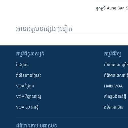
អ្នកស្រី Aung San Suu 
អានអត្ថបទផ្សេងៗទៀត
កម្មវិធី​ទូរទស្សន៍
កម្មវិធី​វិទ្យុ
វីដេអូ​ខ្មែរ
ព័ត៌មាន​ពេល​ព្រឹ
វ៉ាស៊ីនតោន​ថ្ងៃ​នេះ
ព័ត៌មាន​​ពេល​រាត្រ
VOA ថ្ងៃនេះ
Hello VOA
VOA ​វិទ្យាសាស្ត្រ
សំឡេង​ជំនាន់​ថ្មី
VOA 60 អាស៊ី
វេទិកា​អាស៊ាន
ព័ត៌មាន​តាមប្រធានបទ​