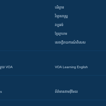
បរិស្ថាន
វិទ្យាសាស្រ្ត
វប្បធម៌
ខ្មែរក្រហម
សេចក្តីរាយការណ៍ពិសេស
ស​​ជាមួយ VOA
VOA Learning English
ts
ព័ត៌មាន​តាម​អ៊ីមែល