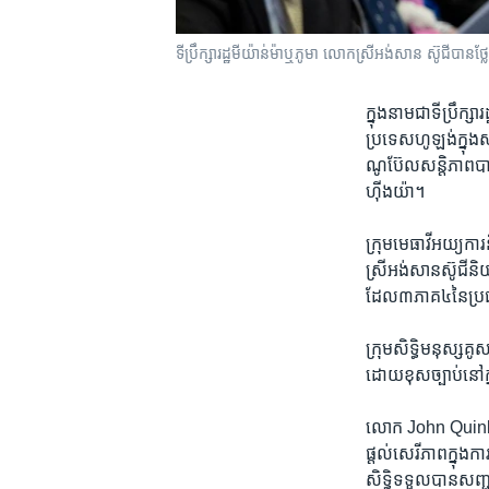
​ទីប្រឹក្សា​រដ្ឋ​មីយ៉ាន់ម៉ា​ឬ​ភូមា​ លោក​ស្រី​អង់សាន ស៊ូជី​បាន
ក្នុង​នាម​ជា​ទីប្រឹក្ស
ប្រទេស​ហូឡង់​ក្នុង​សប
ណូប៊ែល​សន្តិភាព​បាន
ហ៊ីងយ៉ា។​
ក្រុម​មេធាវី​អយ្យកា
ស្រីអង់សានស៊ូជីនិយាយ
ដែល​៣​ភាគ​៤​នៃ​ប្រ
ក្រុម​សិទ្ធិ​មនុស្ស​គ
ដោយ​ខុស​ច្បាប់​នៅ​ក្
លោក John Quinley ​ទ
ផ្តល់​សេរីភាព​ក្នុង​ក
សិទ្ធិ​ទទួល​បាន​សញ្ជ