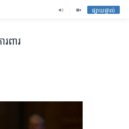
ផ្សាយផ្ទាល់
ការពារ​