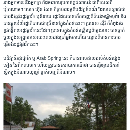
រវាង​អ្នក​មាន និង​អ្នក​ក្រ​ ក៏ដូច​ជា​ការ​ប្រកាន់​ពូជសាសន៍​ ជា​ពិសេសគឺ​
វៀតណាម។​ លោក​ ហ៊ុន សែន​ ក៏ធ្លាប់​បារម្ភ​ពី​បដិវត្តន៍​ពណ៌​ ដែល​គេស្គាល់​ថា​
ជាបដិវត្តន៍​រដូវ​ផ្ការីក​ ឬនិទាឃៈ​រដូវ​ដែល​បាន​កើត​ចេញ​ពី​តំបន់​មជ្ឈិម​បូព៌ា​ និង​
បាន​ផ្តួលរំលំ​រដ្ឋាភិបាល​ជាច្រើន​នៅ​ក្នុង​តំបន់នោះ។​ ប្រទេស​ ស៊ីរី​ ក៏​កំពុង​រង
នូវ​ឥទ្ធិពល​រដូវផ្ការីក​នេះ​ដែរ។​ ប្រទេស​ក្នុង​តំបន់​មជ្ឈិម​បូព៌ា​មួយ​នេះ​ បាន​ធ្លាក់​
ចូល​ក្នុង​សង្គ្រាមអស់​រយៈ​ពេល​ជាង​ប្រាំឆ្នាំ​មកហើយ​ បន្ទាប់​ពី​មាន​ការ​ចាប់​
ផ្តើម​នៃ​រដូវផ្ការីក​នេះ។
បដិវត្តន៍​រដូវ​ផ្ការីក​ ឬ Arab Spring ​នេះ ក៏បាន​រាល​ដាល​ដល់​តំបន់​ផ្សេង​
ទៀត ​នៃ​ពិភព​លោក​ ហើយត្រូវ​បាន​គេរាយការណ៍​ថា​ ​បានធ្វើ​ឲ្យ​មេដឹកនាំ​
ស្ថិត​ក្នុង​អំណាច​យូរ​ឆ្នាំ​ ធ្លាក់​ចេញពី​អំណាច។​