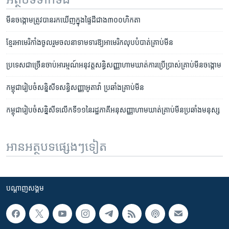
មីន​ចង្កោម​ត្រូវ​បាន​រក​ឃើញ​ក្នុង​ផ្ទៃ​ដី​ជាង​៣០០​ហិកតា
ខ្មែរ​អាមេរិកាំង​ចូល​រួម​ចលនា​ទាមទារ​ឱ្យ​អាមេរិក​លុបបំបាត់​គ្រាប់មីន
ប្រទេស​ជា​ច្រើន​ចាប់​អារម្មណ៍​អនុវត្ត​សន្ធិ​សញ្ញា​ហាម​ឃាត់​ការប្រើ​ប្រាស់​គ្រាប់មីន​ចង្កោម
កម្ពុជា​រៀបចំ​សន្និសីទ​សន្ធិសញ្ញា​អូតាវ៉ា​ ប្រឆាំង​គ្រាប់មីន
កម្ពុជា​រៀបចំ​សន្និសីទ​លើក​ទី១១​នៃ​រដ្ឋភាគី​អនុសញ្ញា​ហាមឃាត់​គ្រាប់​មីន​ប្រឆាំង​មនុស្ស
អានអត្ថបទផ្សេងៗទៀត
បណ្តាញ​សង្គម