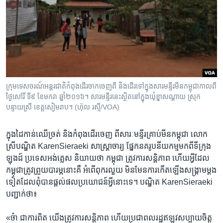
ក្រុម​ទេសចរណ៍​អន្តរជាតិ​កំពុង​ដើរ​ចាក​ចេញ​ពី​ និង​ដើរ​ទៅ​ក្នុង​សារមន្ទីរ​មីន​កម្ពុជា​កាល​ពី​
ថ្ងៃ​សៅរិ៍​ ទី៩ ខែមករា ឆ្នាំ​២០១៦។​ សារមន្ទីរ​នេះ​ស្ថិត​នៅ​ក្នុង​ឃុំ​ខ្នាសណ្តាយ​ ស្រុក​
បន្ទាយ​ស្រី​ ខេត្ត​សៀមរាប។ (ហ៊ុល រស្មី​/VOA)
ក្នុង​ដៃ​កាន់​ឈើ​ច្រត់​ និង​កំពុង​ដើរ​ចេញ​ ពី​សារៈ​មន្ទីរ​គ្រាប់​មីន​កម្ពុជា លោក​
ស្រី​បណ្ឌិត​ KarenSieraeki សាស្ត្រា​ចារ្យ​ ផ្នែក​នគ​រូបនីយកម្ម​មក​ពី​ទីក្រុង​
ឡុងដ៍​ ប្រទេស​អង់គ្លេស​ និយាយថា​ កម្ពុជា​ ត្រូវការ​សន្តិភាព​ ហើយអ្វី​ដែល​
កម្ពុជាត្រូវ​ព្រួយ​បារម្ភ​នោះ​គឺ​ អំពើ​ពុករលួយ​ មិនមែន​ការ​កើត​ឡើង​សង្គ្រាម​ម្តង​
ទៀត​ដែល​ពុំបាន​ផ្តល់ផល​ប្រយោជន៍​អ្វីនោះទេ។​ បណ្ឌិត KarenSieraeki
បញ្ជាក់​ថា៖​
«ច៎ា​ ជា​ការ​ពិត​ យើង​ត្រូវការ​សន្តិភាព​ ហើយ​ប្រជាពលរដ្ឋ​ឥឡូវ​សប្បាយ​ចិត្ត