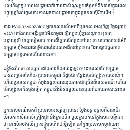
ដល់​ហិង្សា​ក្នុង​ពេល​សង្គ្រាម​វាក៏​ចោទ​ជា​សំណួរ​មួយ​ចំនួនអំពី​ទំនាស់​ក្នុងពេល​
បច្ចុប្បន្ន​ដែល​ក្នុង​នោះ​មានដូចជា​សង្គ្រាម​នៅ​ក្នុង​ប្រទេស​ស៊ីរី​ជាដើម។​
នាង​ Paola ​Gonzalez ​អ្នក​ទេសចរណ៍​មកពី​ប្រទេស​ អេស្ប៉ាញ​ ថ្លែង​ប្រាប់​
VOA នៅ​ឯសារៈ​មន្ទីរ​គ្រាប់​មីន​កម្ពុជា​ ស្ថិត​ក្នុង​ឃុំ​ខ្នា​សណ្តាយ​ ស្រុក​
បន្ទាយស្រី​ ខេត្ត​សៀម​រាប​ កាល​ពី​ថ្ងៃសៅរ៍​កន្លង​ទៅ​នេះ​ ថា​ វោហាសាសន៍​អំពី​
សង្គ្រាម​ ពុំមែន​ជា​ជម្រើស​វាង​វៃ​របស់​មេដឹកនាំ​ប្រទេស​ ដែល​ធ្លាប់​ឆ្លង​កាត់​
សង្គ្រាមកន្លង​មកហើយនោះ​ទេ​។​
«​ខ្ញុំ​មិន​គិតថា​ គាត់ឆ្លាត​ដោយការ​និយាយ​ដូច្នេះ​ទេ​ ដោយសារ​តែ​សង្គ្រាម​
បាន​បញ្ចប់​ទៅហើយ​ ប្រទេសកម្ពុជា​ គឺ​ដូច​ជា​កន្លែង​របស់​ភ្ញៀវ​ទេស​ចរណ៍។​
ហើយ​ប្រទេស​កម្ពុជា​ កំពុង​ទទួល​បាន​លុយកាក់​ជា​ច្រើនពីទេសចរណ៍​ ហើយ​
បើ​សង្គ្រាម​កើត​ម្តង​ទៀត​ កម្ពុជា​នឹង​មិន​ទទួល​បាន​លុយ​ពី​ជនបរទេស​នោះ​ទេ​
»។​
អ្នក​ទេសចរណ៍​មក​ពី​ ប្រទេស​អេស្ប៉ាញ​ រូបនេះ ថ្លែង​បន្ត​ បន្ទាប់​ពី​បាន​ដើរ​
មើល​កាកសំណល់​គ្រឿងផ្ទុះ​ និង​គ្រាប់​មីន ​មួយ​ស្របក់នៅ​ក្នុង​សារៈ​មន្ទីនោះ​
ថា​ នាង​មិន​ចង់​ឃើញ​ សង្គ្រាម​កើត​ជាថ្មី​ទៀត នៅ​ក្នុង​ប្រទេស​កម្ពុជា​នោះ​