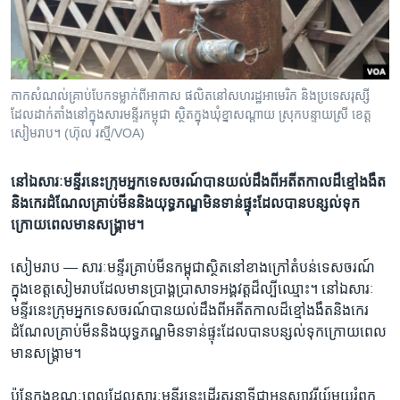
រចនា
សម្ព័ន្ធ​
Khmer English
រំលង​
និង​
បណ្តាញ​សង្គម
ចូល​
កាក​សំណល់​គ្រាប់​បែក​ទម្លាក់​ពីអាកាស ផលិត​នៅ​សហរដ្ឋ​អាមេរិក​ និង​ប្រទេស​រុស្សី​
ទៅ​
ដែល​ដាក់​តាំង​នៅ​ក្នុង​សារមន្ទីរ​កម្ពុជា​ ស្ថិតក្នុង​ឃុំ​ខ្នាសណ្តាយ​ ស្រុក​បន្ទាយ​ស្រី​ ខេត្ត​
កាន់​
សៀមរាប។​ (ហ៊ុល រស្មី​/​VOA)
ទំព័រ​
ភាសា
ស្វែង​
នៅ​ឯសារៈមន្ទីរនេះ​ក្រុមអ្នកទេសចរណ៍​បានយល់ដឹង​ពី​អតីតកាល​ដ៏ខ្មៅងងឹត​
រក
និង​កេរដំណែល​គ្រាប់មីន​និង​យុទ្ធភណ្ឌ​មិនទាន់​ផ្ទុះ​ដែល​បាន​បន្សល់ទុក​
ក្រោយពេល​មានសង្គ្រាម។
សៀមរាប —
សារៈ​មន្ទីរ​គ្រាប់​មីន​កម្ពុជាស្ថិត​នៅ​ខាងក្រៅ​តំបន់​ទេសចរណ៍​
ក្នុងខេត្តសៀមរាប​ដែល​មាន​ប្រាង្គប្រាសាទ​អង្គវត្ត​ដ៏ល្បីឈ្មោះ​។ នៅ​ឯសារៈ
មន្ទីរនេះ​ក្រុមអ្នកទេសចរណ៍​បានយល់ដឹង​ពី​អតីតកាល​ដ៏ខ្មៅងងឹត​និង​កេរ
ដំណែល​គ្រាប់មីន​និង​យុទ្ធភណ្ឌ​មិនទាន់​ផ្ទុះ​ដែល​បាន​បន្សល់ទុក​ក្រោយពេល​
មានសង្គ្រាម។
ប៉ុន្តែ​ក្នុងខណៈពេល​ដែល​សារៈមន្ទីរនេះ​ដើរ​តួរនាទី​ជា​អនុស្សាវរីយ៍​មួយ​រំឭក​