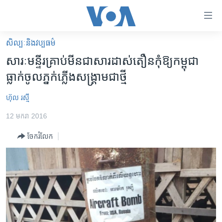
ភ្ជាប់​
ទៅ​
គេហទំព័រ​
សិល្បៈនិងវប្បធម៌
កម្ពុជា
ទាក់ទង
សារៈមន្ទីរ​គ្រាប់មីន​ជា​សារ​ដាស់តឿន​កុំ​ឱ្យ​កម្ពុជា​
រំលង​
អន្តរជាតិ
ធ្លាក់​ចូល​ភ្នក់​ភ្លើង​សង្គ្រាម​ជា​ថ្មី
និង​
អាមេរិក
ចូល​
ហ៊ុល រស្មី
ទៅ​​
ចិន
ទំព័រ​
12 មករា 2016
ហេឡូវីអូអេ
ព័ត៌មាន​​
ចែករំលែក
តែ​
កម្ពុជាច្នៃប្រតិដ្ឋ
ម្តង
ព្រឹត្តិការណ៍ព័ត៌មាន
រំលង​
និង​
ទូរទស្សន៍ / វីដេអូ​
ចូល​
វិទ្យុ / ផតខាសថ៍
ទៅ​
ទំព័រ​
កម្មវិធីទាំងអស់