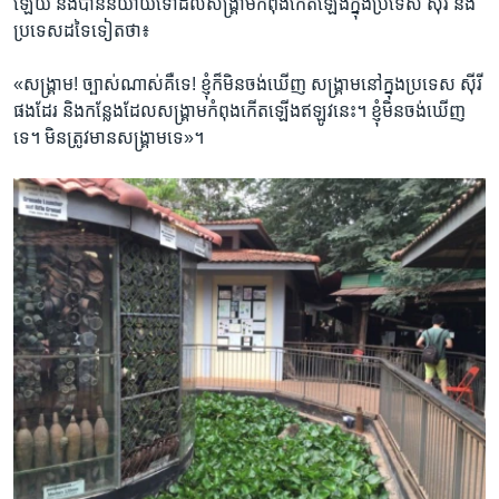
ឡើយ និង​បាននិយាយ​ទៅ​ដល់​សង្គ្រាម​កំពុង​កើតឡើងក្នុង​ប្រទេស​ ស៊ីរី​ និង​
ប្រទេស​ដទៃ​ទៀត​ថា៖​
«សង្គ្រាម​!​ ច្បាស់​ណាស់​គឺទេ! ខ្ញុំក៏​មិន​ចង់​ឃើញ​ សង្គ្រាម​នៅ​ក្នុង​ប្រទេស​ ស៊ីរី​
ផងដែរ​ និង​កន្លែង​ដែល​សង្គ្រាម​កំពុង​កើត​ឡើង​ឥឡូវ​នេះ។ ខ្ញុំ​មិន​ចង់​ឃើញ​
ទេ។​ មិនត្រូវ​មាន​សង្គ្រាម​ទេ»។​