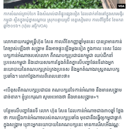
កាក​សំណល់​គ្រាប់​បែក ​និង​សំណល់​ជាតិ​ផ្ទុះ​ផ្សេង​ទៀត ដែល​ដាក់​តាំង​នៅ​ក្នុង​សារមន្ទីរ​
កម្ពុជា​ ស្ថិត​ក្នុង​ឃុំ​ខ្នាសណ្តាយ​ ស្រុក​បន្ទាយ​ស្រី​ ខេត្ត​សៀមរាប កាល​ពី​ថ្ងៃទី៩ ខែ​មករា
ឆ្នាំ​២០១៦។​ (ហ៊ុល រស្មី/VOA)
លោក​នាយក​រដ្ឋមន្ត្រី​ហ៊ុន សែន ​កាល​ពីខែកញ្ញា​ឆ្នាំ​មុន​នេះ​ ​បាន​ព្រមានកាន់​
តែច្បាស់​ឡើងថា​ សង្គ្រាម​ នឹង​អាច​ផ្ទុះឡើង​ម្តងទៀត​ ក្នុង​កាលៈ​ទេសៈ​ដែល​
បក្ស​កាន់​អំណាច​របស់​លោក គឺ​គណ​បក្ស​ប្រជាជន​កម្ពុជា​ ​ឈប់​ដឹកនាំ​
ប្រទេស​កម្ពុជា ​និង​ដោយ​សារ​ការខ្វែង​គំនិត​គ្នា​លើ​បញ្ហា​ផែន​ទី​រវាង​អ្នក​
នយោបាយ​នៃ​គណបក្ស​គ្រប់​គ្រង​ប្រទេស​ និងអ្នក​តំណាង​រាស្រ្តគណបក្ស​
ប្រឆាំង​។​ លោក​ថ្លែង​កាល​ពី​ពេល​នោះ​ថា​៖​ ​
«​បើ​ខុសពី​គណបក្ស​ប្រជា​ជន​ គណបក្ស​ដទៃ​កាន់​អំណាច​ នឹង​មាន​សង្គ្រាម​
ដាច់​ខាត​។ ខ្ញុំ​ព្រះករុណា​ សូម​អះ​អាង​ថា​ នឹង​មាន​សង្គ្រាម​»។​
បន្ថែម​លើបញ្ហា​ផែនទី​ លោក​ ហ៊ុន សែន ដែល​កាន់​អំណាច​ជាង​៣០​ឆ្នាំ​ ថ្លែង​
ថា​ ការឡើង​កាន់​អំណាច​របស់​គណបក្ស​ប្រឆាំង​ មុខ​ជា​នឹងធ្វើ​ឲ្យ​កម្ពុជា​ធ្លាក់​
ក្នុង​សង្គ្រាម​ ព្រោះ​អ្នក​នយោ​បាយ​នៃ​គណ​បក្សនេះ​ មាន​ការ​រើសអើង​វណ្ណៈ​