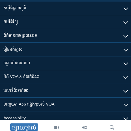
កម្មវិធី​ទូរទស្សន៍
កម្មវិធី​វិទ្យុ
ព័ត៌មាន​តាមប្រធានបទ​
រៀន​​អង់គ្លេស
ទទួល​ព័ត៌មាន​តាម
អំពី​ VOA & ទំនាក់ទំនង
គេហទំព័រ​​ទាក់ទង
ទាញយក​ App ផ្សេងៗ​របស់​ VOA
Accessibility
ផ្សាយផ្ទាល់