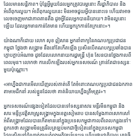
ដែល​មាន​សន្តិភាព​។​ ប៉ុន្តែ​អ្វី​មួយ​ដែល​អ្នក​ត្រូវ​បារម្ភ​នោះ​ គឺ​រដ្ឋាភិបាល​ និង​
អំពើ​ពុក​រលួយ។​ អំពើពុករលួយ​នេះ​ ​មិន​អាច​ជួយ​អ្វី​បាននោះទេ​ ហើយ​វា​អាច​
លេច​ចេញ​មក​ជា​ភាពតាន​តឹង​ ​ដូច​អ្វីដែល​អ្នក​បាន​និយាយ។​ វាមិន​ល្អនោះ​
ឡើយ ដែល​អ្នក​មាន​កាន់​តែ​មាន​ ហើយ​អ្នក​ក្រ​កាន់​តែ​ក្រ​នោះ»។
យ៉ាងណា​ក៏ដោយ ​លោក​ សុខ ឦសាន​ អ្នក​នាំពាក្យ​នៃ​គណបក្ស​ប្រជា​ជន​
កម្ពុជា​ ថ្លែង​ថា​ សង្គ្រាម​ នឹង​នៅ​តែកើត​ឡើង​ ប្រសិន​បើ​គណបក្ស​ប្រឆាំង​បាន​
ក្តោប​ក្តាប់​អំណាច​ ​ដូច​ដែលលោក​នាយក​រដ្ឋ​មន្ត្រី ហ៊ុន សែនបាន​ថ្លែង​កាល​ពី​
ពេលមុន​។​ លោក​ថា​ ការ​លើកឡើង​របស់​អ្នកទេសចរណ៍​ គ្រាន់​តែ​ជា​ទស្សនៈ​
មួយប៉ុណ្ណោះ។
«អាហ្នឹង​ជាការ​មើល​ឃើញ​របស់​គាត់​តើ​ តែ​ចំពោះ​គណបក្ស​ប្រជាជន​ឯក​ភាព​
តាម​មេដឹកនាំ​ របស់​ខ្លួន​ដែល​ថា គាត់​និយាយ​ហ្នឹង​ត្រឹម​ត្រូវ»។​ ​
អ្នក​ទេសចរណ៍​ផ្សេង​ទៀត​ដែល​បាន​ទៅ​ទស្សនា​សារៈមន្ទីរមីន​កម្ពុជា​ និង​
សារៈ​មន្ទី​ប្រវត្តិសាស្ត្រ​សង្គ្រាមក្នុង​ខេត្ត​សៀម​រាប​ បាន​សម្តែង​ភាព​សោក​សៅ​
អំពី​សង្គ្រាម​ដែល​បាន​កើត​មាន​នៅ​ក្នុង​ប្រទេសកម្ពុជា​កាល​ពី​ពេល​កន្លង​ទៅ​។​
ពួក​គេ​ថា​ សង្គ្រាម​មិនត្រូវ​វិល​ត្រឡប់​មក​ជាថ្មី​ទៀត​នៅ​ក្នុង​ប្រទេស​កម្ពុជា​
ដែល​ស្ថិត​នៅ​ដំណាក់​កាល​កំពុង​អភិវឌ្ឍន៍​នេះ​ទេ​ ហើយ​ថា​រដ្ឋាភិបាល​ ត្រូវ​ធ្វើ​