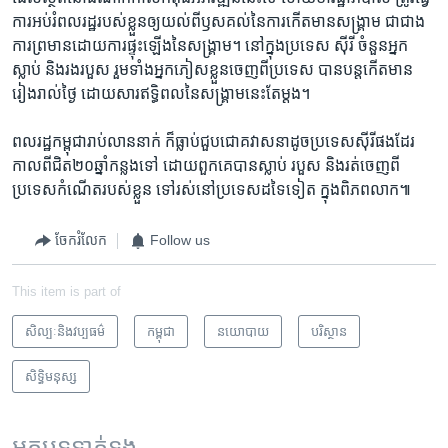
ការ​អប់​រំ​ពលរដ្ឋ​របស់​ខ្លួន​ឲ្យ​យល់​ពី​ឫស​គល់​នៃ​ការ​កើត​មាន​សង្គ្រាម​ ជា​ជាង​
ការ​ព្រមាន​ដោយ​ការ​ផ្ទុះ​ឡើង​នៃសង្គ្រាម។​ នៅ​ក្នុង​ប្រទេស​ ស៊ីរី​ ចំនួន​អ្នក​
ស្លាប់​ និង​រងរបួស​ រួមទាំង​អ្នក​ភៀស​ខ្លួន​ចេញពី​ប្រទេស បាន​បន្ត​កើត​មាន​
រៀងរាល់​ថ្ងៃ​ ដោយ​សារ​ឥទ្ធិពល​នៃ​សង្គ្រាម​នេះ​តែម្តង។​
ពលរដ្ឋ​កម្ពុជា​រាប់​លាននាក់ ក៏​ធ្លាប់​ជួប​ជោគ​វាសនា​ដូចប្រទេស​ស៊ីរី​ផង​ដែរ​
កាល​ពី​ជិត​២០​ឆ្នាំ​កន្លង​ទៅ ដោយពួកគេ​បាន​ស្លាប់ ​របួស​ និង​រត់​ចេញ​ពី​
ប្រទេស​កំណើត​របស់​ខ្លួន ទៅរស់​នៅ​ប្រទេស​ដទៃ​ទៀត​ ​ក្នុង​ពិភពលាក៕
ចែករំលែក
Follow us
This item is part of
សិល្បៈនិងវប្បធម៌
កម្ពុជា
នយោបាយ
បរិស្ថាន
សិទ្ធិ​មនុស្ស
អត្ថបទ​ទាក់ទង