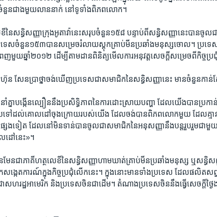
ចំនួន​ជាង​មួយ​លាន​នាក់​ នៅ​ទូទាំង​ពិភពលោក។
ៃ​សន្ធិសញ្ញា​ក្រុង​អូតាវ៉ា​នេះ​សរុប​ចំនួន​១៥៨​ បន្ទាប់​ពី​សន្ធិសញ្ញា​នេះ​បាន​ចូល​ជា​
រទេស​ចំនួន​១៥៣​បាន​សម្រេច​រំលាយ​ស្ដុក​គ្រាប់មីន​ប្រឆាំង​មនុស្ស​ចោល។ ​ប្រទេស​កម្ព
ះ​ពេញ​មួយ​ឆ្នាំ​២០១២​ ដើម្បី​តាមដាន​ពិនិត្យ​មើល​ការអនុវត្ត​សេចក្ដី​សម្រេច​ពី​កិច្ច​ប្រជ
ី​ហ៊ុន ​សែន​ប្រាថ្នា​ចង់​ឃើញ​ប្រទេស​ជា​សមាជិក​នៃ​សន្ធិសញ្ញា​នេះ​ មាន​ចំនួន​កាន់
នាំ​គ្នា​បង្កើន​ល្បឿន​នឹង​ប្រសិទ្ធិភាព​នៃ​ការ​ដោះស្រាយ​បញ្ហា​ ដែល​យើង​បាន​ប្រកា
ាយ​ទៅ​ដល់​គោលដៅ​ចុង​ក្រោយ​របស់​យើង​ ដែល​ចង់​បាន​ពិភព​លោក​មួយ​ ដែល​គ្មាន​គ
តភក្តិ​ផ្សេង​ទៀត​ ដែល​នៅ​មិន​ទាន់​បាន​ចូល​ជា​សមាជិក​នៃ​អនុសញ្ញា​នឹង​បន្ត​រួបរួម​ជាមួយ
​គោលដៅ​នេះ»។
ន​ជា​ភាគី​ហត្ថលេខី​នៃ​សន្ធិសញ្ញា​ហាមឃាត់​គ្រាប់មីន​ប្រឆាំង​មនុស្ស​ ឬ​សន្ធិសញ្ញា​
ក​សង្កេតការណ៍​ក្នុង​កិច្ចប្រជុំ​លើក​នេះ។​ ក្នុង​នោះ​មាន​ទាំង​ប្រទេស​ ដែល​ផលិត​សព្វា
​សហរដ្ឋ​អាមេរិក​ និង​ប្រទេស​ចិន​ជា​ដើម។ ​តំណាង​ប្រទេស​ចិន​នឹង​ធ្វើ​សេចក្តី​ថ្ងៃងការណ