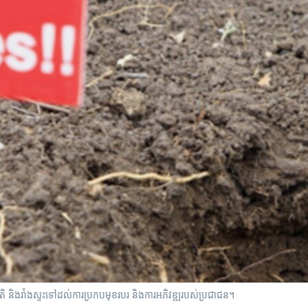
ជាតិ ​និង​រាំង​ស្ទះ​ទៅ​ដល់​ការ​ប្រកប​មុខរបរ​ និង​ការ​អភិវឌ្ឍ​របស់​ប្រជាជន។