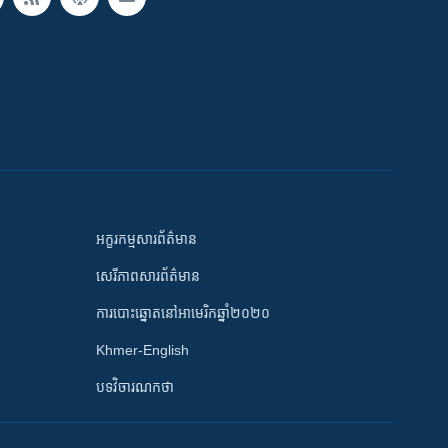
អក្ខរកម្មសារព័ត៌មាន
សេរីភាពសារព័ត៌មាន
ការបោះឆ្នោតនៅអាមេរិកឆ្នាំ២០២០
Khmer-English
បទវិចារណកថា