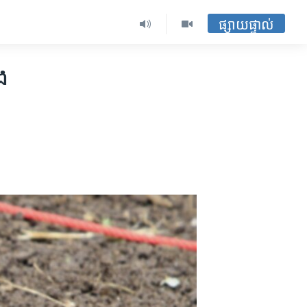
ផ្សាយផ្ទាល់
ង​