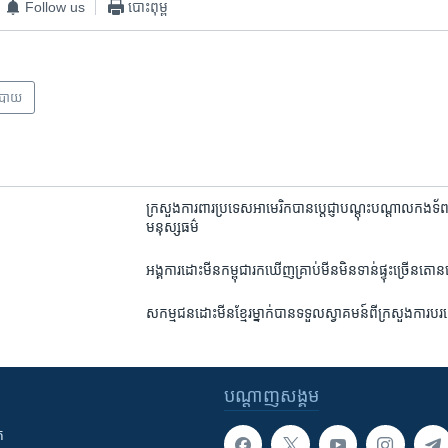
Follow us
បោះពុម្ព
បាយ
ក្រសួង​ការពារ​ប្រទេស​អាមេរិក​បាន​ប្តេជ្ញា​បណ្តុះបណ្តាល​កងទ័ព​កម
មនុស្សធម៌​
អង្គការ​ដោះមីន​កម្ពុជា​រកឃើញ​គ្រាប់មីន​មិន​ទាន់​ផ្ទុះ​ច្រើន​ត
សកម្មជន​ដោះមីន​ខ្មែរ​​ម្នាក់​​បាន​ទទួល​ស្វាគមន៍​​ពី​ក្រសួង​កា
បណ្តាញ​សង្គម
ក