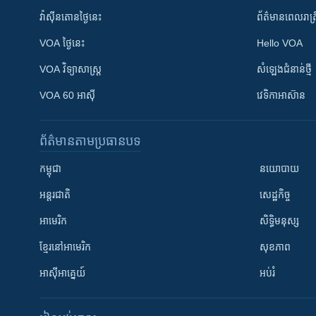
វ៉ាស៊ីនតោន​ថ្ងៃ​នេះ
ព័ត៌មាន​​ពេល​រាត្រ
VOA ថ្ងៃនេះ
Hello VOA
VOA ​វិទ្យាសាស្ត្រ
សំឡេង​ជំនាន់​ថ្មី
VOA 60 អាស៊ី
វេទិកា​អាស៊ាន
ព័ត៌មាន​តាមប្រធានបទ​
កម្ពុជា
នយោបាយ
អន្តរជាតិ
សេដ្ឋកិច្ច
អាមេរិក
សិទ្ធិមនុស្ស
ខ្មែរ​នៅអាមេរិក
សុខភាព
អាស៊ីអាគ្នេយ៍
អប់រំ