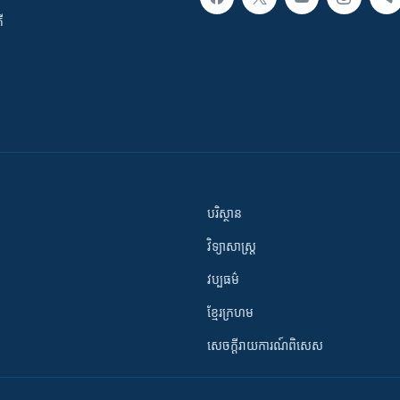
ី
បរិស្ថាន
វិទ្យាសាស្រ្ត
វប្បធម៌
ខ្មែរក្រហម
សេចក្តីរាយការណ៍ពិសេស