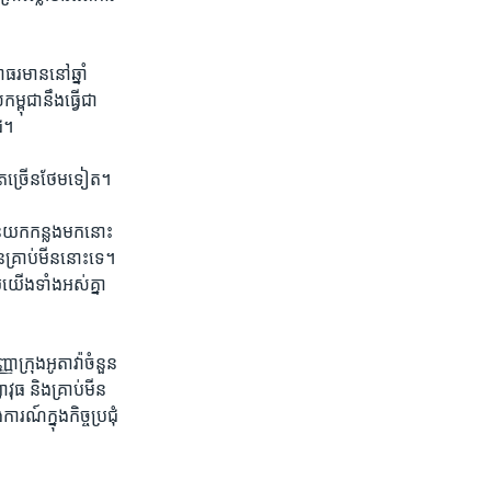
ធរមាន​នៅ​ឆ្នាំ​
ុជា​នឹង​ធ្វើ​ជា​
ុំ។
​តែ​ច្រើន​ថែម​ទៀត។
ន់​យក​កន្លង​មក​នោះ​
្រាប់មីន​នោះ​ទេ។ ​
​យើង​ទាំង​អស់​គ្នា​
ក្រុង​អូតាវ៉ា​ចំនួន​
វុធ​ និង​គ្រាប់មីន​
៍​ក្នុង​កិច្ច​ប្រជុំ​