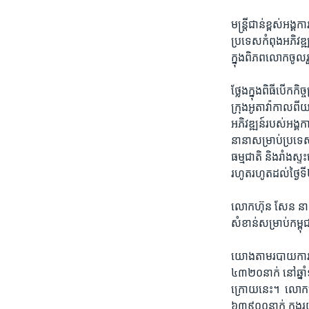
មន្ដ្រី​ជាន់​ខ្ពស់​អង
ប្រទេស​កំពុង​អភិវឌ្ឍ
ក្នុង​ពិភពលោក​ចូលរួ
ថ្លែង​ក្នុង​ពិធី​បើក​ក
ក្រុង​អូតាវ៉ាកាល​ពី​យប
អភិវឌ្ឍន៍​របស់​អង្គក
នា​នា​សម្រាប់​ប្រទេស​
ធម្មជាតិ ​និង​រាំង​ស្ទ
រហូត​រហូត​ដល់​ថ្ងៃ​ទី
លោក​ហ៊ុន​ សែន​ នាយក​រដ
សំខាន់​សម្រាប់​កម្ពុជា
យោង​តាម​របាយការណ៍​ផ្ល
៤៣២០​នាក់​ នៅ​ឆ្នាំ​១
ក្រោយ​នេះ។ ​ លោកស្រ
៦៣៩០០​នាក់​ ក្នុង​រ