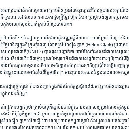
្គការ​សហ​ប្រជាជាតិ​កត់​សម្គាល់​ថា ​គ្រាប់មីន​ប្រឆាំង​មនុស្ស​នៅ​តែ​បន្ដ​ជា​ឧបសគ្គ​យ៉ាង
ន៍ ​ស្របពេល​ដែល​លោក​នាយក​រដ្ឋមន្ដ្រី​ខ្មែរ​ ហ៊ុន​ សែន ​ប្រាថ្នា​ចង់​ឲ្យ​មាន​ប្រទេស
ម​ក្នុង​ចលនា​លុបបំបាត់​គ្រាប់​មីន​ប្រភេទ​នេះ។
ិច្ច​ប្រជុំ​លើក​ទី​១១​នៃ​រដ្ឋហត្ថលេខី​ក្នុង​សន្ធិសញ្ញា​ស្ដីពី​ការ​ហាមឃាត់​គ្រាប់​មីន​ប្រឆាំង
់​ថ្ងៃ​អាទិត្យ​ក្នុង​ទីក្រុង​ភ្នំពេញ​ លោកស្រី​ហេឡិន​ ក្លាក​ (Helen Clark) ​ប្រធាន​អង្គក
ារ​សហ​ប្រជាជាតិ​(UNDP) ​បាន​គូស​បញ្ជាក់​ថា​ គ្រាប់​មីន​ទាំង​នេះ​គឺ​ជា​ឧបសគ្គ​សម្
ដែល​ទើប​តែ​ងើប​ពី​ជម្លោះ​ប្រដាប់​អាវុធ។​មីន​គឺ​ជា​ឧបសគ្គ​ចំពោះ​ការ​ប្រើប្រាស់​ដី​ធ្ល
ះ​ទៅ​ដល់​ការ​ប្រកប​មុខរបរ​ និង​ការ​អភិវឌ្ឍ​របស់​ប្រជាជន។​កិច្ចប្រជុំ​នៃ​សន្ធិសញ្ញា​ក្រុង​
​២ ​ខែ​ធ្នូ​ ដោយ​រាប់​ចាប់​តាំង​ពី​ថ្ងៃ​អាទិត្យ។ ​មាន​ប្រទេស​សរុប​ចំនួន​ជាង​១០០​ចូល​រ
្ឋមន្ដ្រី​កម្ពុជា​ ក៏​បាន​បញ្ជាក់​ក្នុង​ពិធី​បើក​កិច្ច​ប្រជុំ​នេះ​ដែរ​ថា ​គ្រាប់មីន​បាន​ក្
​ក្នុង​ការ​អភិវឌ្ឍ។
ូវ​ការ​បង្ហាញ​ថា ​គ្រាប់​យុទ្ធភ័ណ្ឌ​មិន​ទាន់​ផ្ទុះ​បាន​បណ្ដាល​ឲ្យ​ប្រជាពលរដ្ឋ​កម្ពុជ
៩៩៦ ​ក៏​ប៉ុន្ដែ​ចំនួន​ជន​រងគ្រោះ​បាន​ធ្លាក់​ចុះ​រហូត​មក​ដល់​ក្រោម​៣០០​នាក់​ក្នុង​រយៈព
ី​ហេឡិន​ ក្លាក​លើក​ឡើង​ថា​ មាន​ប្រជាជន​កម្ពុជា​ស្លាប់​ និង​របួស​ដោយសារ​គ្រាប់
យៈ​ពេល​ជាង​បី​ទសវត្ស​កន្លង​មក។ ​ដោយឡែក​ក្នុង​រយៈពេល​ដូច​គ្នា​នេះ​មាន​ជន​រងគ្រោ