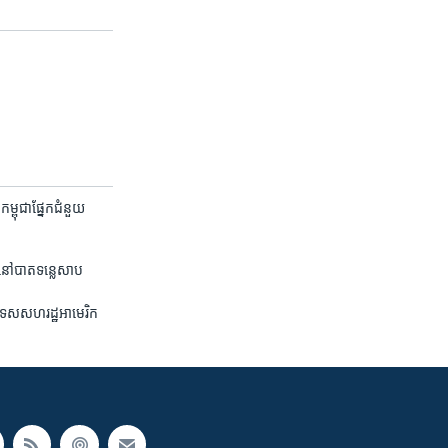
្ពុជា​ផ្នែក​ជំនួយ​
ោន​នៅ​បាត​ទន្លេសាប
របរទេស​សហរដ្ឋ​អាមេរិក