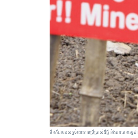
រចនា
សម្ព័ន្ធ​
រំលង​
និង​
ចូល​
ទៅ​
កាន់​
ទំព័រ​
ស្វែង​
រក
មីន​គឺ​ជា​ឧបសគ្គ​ចំពោះ​ការ​ប្រើប្រាស់​ដី​ធ្លី​ និង​ធនធាន​ធម្ម