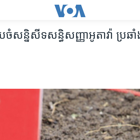
បចំ​សន្និសីទ​សន្ធិសញ្ញា​អូតាវ៉ា​ ប្រឆាំ