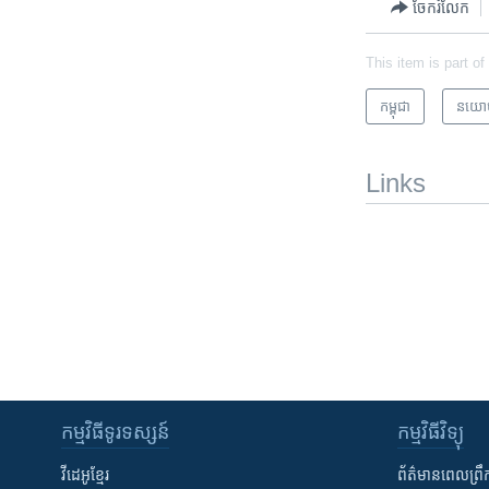
ចែករំលែក
This item is part of
កម្ពុជា
នយោ
Links
កម្មវិធី​ទូរទស្សន៍
កម្មវិធី​វិទ្យុ
វីដេអូ​ខ្មែរ
ព័ត៌មាន​ពេល​ព្រឹ