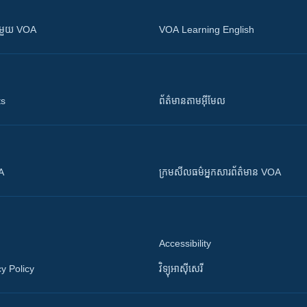
ស​​ជាមួយ VOA
VOA Learning English
ts
ព័ត៌មាន​តាម​អ៊ីមែល
OA
ក្រម​​​សីលធម៌​​​អ្នក​​​សារព័ត៌មាន VOA
Accessibility
y Policy
វិទ្យុ​អាស៊ី​សេរី