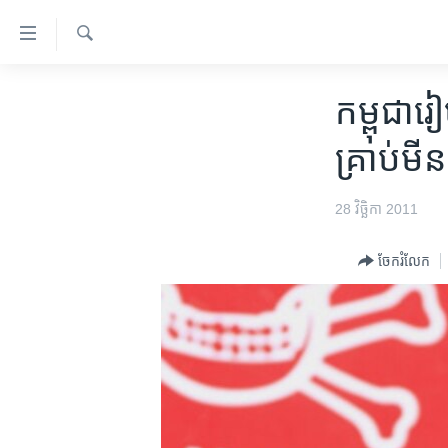
ភ្ជាប់​
ទៅ​
គេហទំព័រ​
ស្វែង​
កម្ពុជា
រក
កម្ពុជា​រៀ
ទាក់ទង
អន្តរជាតិ
រំលង​
គ្រាប់មីន
និង​
អាមេរិក
ចូល​
ចិន
28 វិច្ឆិកា 2011
ទៅ​​
ទំព័រ​
ហេឡូវីអូអេ
ព័ត៌មាន​​
ចែករំលែក
កម្ពុជាច្នៃប្រតិដ្ឋ
តែ​
ម្តង
ព្រឹត្តិការណ៍ព័ត៌មាន
រំលង​
ទូរទស្សន៍ / វីដេអូ​
និង​
ចូល​
វិទ្យុ / ផតខាសថ៍
ទៅ​
កម្មវិធីទាំងអស់
ទំព័រ​