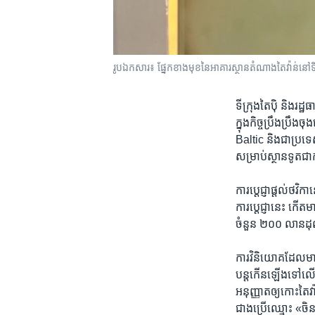
រូបឯកសារ៖ ផ្នែក​ខាងមុខ​នៃ​អាគារ​ស្ថាន​តំណាង​តៃវ៉ាន់​នៅ​
ទីក្រុងតៃប៉ិ និងរដ្
ក្នុង​កិច្ច​ប្រឹង​ប្
Baltic និង​ជា​ប្រទេស
សម្រាប់​ស្ថានទូត​ជា
ការ​ប្ដេជ្ញា​ផ្ដល់​ថវិ
ការ​ប្ដេជ្ញា​នេះ​ កើត
ចំនួន ២០០ លាន​ដុល
ការ​វិនិយោគ​ដែល​មាន​
បន្ត​កើន​ឡើង​ទៅ​លើ​រ
អនុញ្ញាត​ឲ្យ​កោះ​តៃ
ជាង​ប្រើ​ឈ្មោះ​ «ចិន