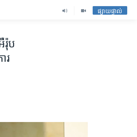
ផ្សាយផ្ទាល់
រ៉ុប
ការ