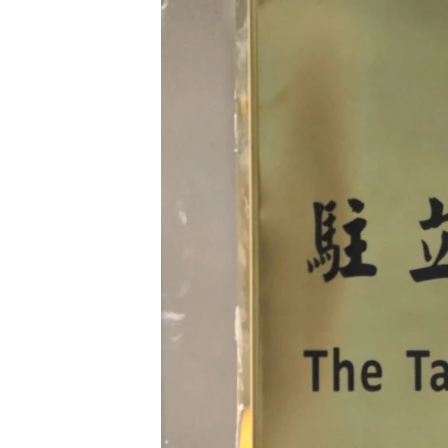
រចនា
សម្ព័ន្ធ​
រំលង​
និង​
ចូល​
ទៅ​
កាន់​
ទំព័រ​
ស្វែង​
រក