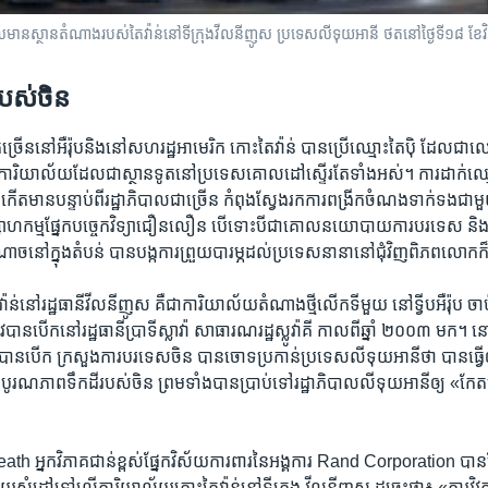
ាន​ស្ថានតំណាង​របស់​តៃវ៉ាន់​នៅ​ទីក្រុង​វីលនីញូស ប្រទេស​លីទុយអានី ថត​នៅ​ថ្ងៃទី១៨ ខែវិ
បស់​ចិន
្រើន​នៅ​អឺរ៉ុប​និង​នៅ​សហរដ្ឋ​អាមេរិក កោះ​តៃវ៉ាន់ ​បាន​ប្រើ​ឈ្មោះតៃប៉ិ ដែល​ជា​ឈ្មោ
បើក​ការិយាល័យ​ដែលជា​ស្ថានទូត​នៅ​ប្រទេស​គោលដៅ​ស្ទើរ​តែ​ទាំង​អស់។ ការ​ដាក់​ឈ្
ត​មាន​បន្ទាប់​ពី​រដ្ឋាភិបាល​ជា​ច្រើន ​កំពុង​ស្វែង​រក​ការ​ពង្រីក​ចំណង​ទាក់​ទង​ជាម
សាហកម្ម​ផ្នែក​បច្ចេកវិទ្យា​ជឿន​លឿន បើ​ទោះបីជាគោល​នយោបាយ​ការបរទេស​ និង
ាច​នៅ​ក្នុង​តំបន់ បាន​បង្ក​ការ​ព្រួយ​បារម្ភ​ដល់​ប្រទេស​នានា​នៅ​ជុំវិញ​ពិភពលោក
៉ាន់​នៅ​រដ្ឋធានី​វីលនីញូស​ គឺ​ជា​ការិយាល័យ​តំណាង​ថ្មី​លើក​ទី​មួយ នៅ​ទ្វីប​អឺរ៉ុប ចា
រូវ​បាន​បើកនៅ​រដ្ឋធានី​ប្រាទីស្លាវ៉ា សាធារណរដ្ឋ​ស្លូវ៉ាគី កាល​ពី​ឆ្នាំ ២០០៣ មក។
​បាន​បើក ក្រសួង​ការបរទេស​ចិន ​បាន​ចោទ​ប្រកាន់​ប្រទេស​លីទុយអានី​ថា បាន​ធ្វើ​ឲ្
ូរណភាព​ទឹកដី​របស់​ចិន ព្រម​ទាំង​បាន​ប្រាប់​ទៅ​រដ្ឋាភិបាល​លីទុយអានីឲ្យ «កែ​តម្រ
អ្នក​វិភាគ​ជាន់​ខ្ពស់​ផ្នែក​វិស័យ​ការពារ​នៃ​អង្គការ​ Rand Corporation បាន​ថ្លែង
យ​សំដៅ​ទៅ​លើ​ការិយាល័យ​កោះ​តៃវ៉ាន់​នៅ​ទីក្រុង វីលនីញូស ដូច្នេះ​ថា៖ «ការ​វិវត្ត​