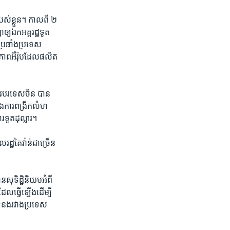
បស់​ខ្លួន។ កាល​ពី​ ២​
ឲ្យ​ឯក​អគ្គរដ្ឋទូត​
ប្រឆាំង​ប្រទេស​
ាព​អឺរ៉ុប​ដែលផលិត​
ារបរទេស​ចិន​ បាន​
ង​ការ​ពង្រីក​លំហ​
រទូត​ដុល្លារ។
ដ្ឋ​តៃវ៉ាន់​ជា​ច្រើន​
​សុទិដ្ឋិនិយម​អំពី​
ល​ធ្វើ​ឡើង​ដើម្បី​
ទំនង​រវាង​ប្រទេស​