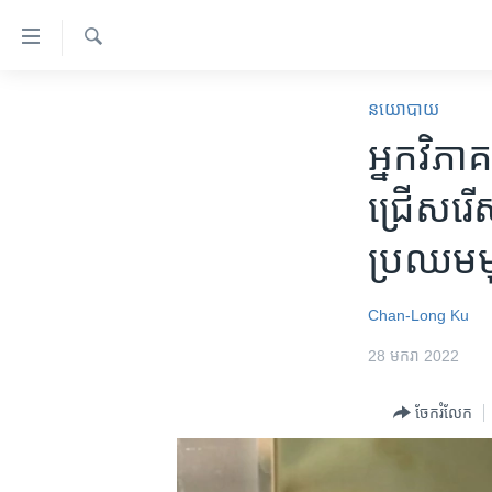
ភ្ជាប់​
ទៅ​
គេហទំព័រ​
ស្វែង​
កម្ពុជា
រក
នយោបាយ
ទាក់ទង
អន្តរជាតិ
អ្នកវិភ
រំលង​
និង​
អាមេរិក
ជ្រើសរើស
ចូល​
ចិន
ទៅ​​
ប្រឈមមុខ
ទំព័រ​
ហេឡូវីអូអេ
ព័ត៌មាន​​
កម្ពុជាច្នៃប្រតិដ្ឋ
តែ​
Chan-Long Ku
ម្តង
ព្រឹត្តិការណ៍ព័ត៌មាន
28 មករា 2022
រំលង​
ទូរទស្សន៍ / វីដេអូ​
និង​
ចែករំលែក
ចូល​
វិទ្យុ / ផតខាសថ៍
ទៅ​
កម្មវិធីទាំងអស់
ទំព័រ​