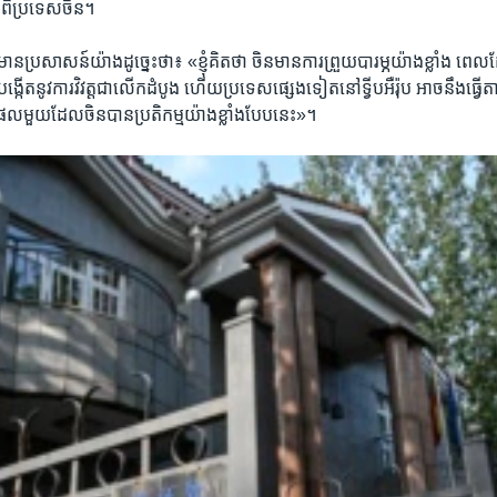
ពី​ប្រទេស​ចិន។
្រសាសន៍​យ៉ាងដូច្នេះ​ថា៖ «ខ្ញុំ​គិត​ថា ចិន​មាន​ការ​ព្រួយ​បារម្ភ​យ៉ាង​ខ្លាំង​ ពេល
្កើត​នូវ​ការ​វិវត្ត​ជា​លើក​ដំបូង ហើយ​ប្រទេស​ផ្សេង​ទៀត​នៅ​ទ្វីប​អឺរ៉ុប អាច​នឹង​ធ្វើ​ត
​ផល​មួយ​ដែល​ចិន​បាន​ប្រតិកម្ម​យ៉ាង​ខ្លាំង​បែប​នេះ»។