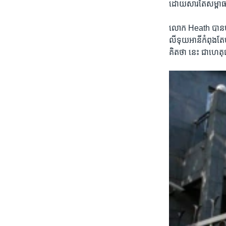
ដោយ​សារ​តែ​សម្ពាធ​
លោក Heath បាន​មាន​ប
លីទុយអានី​កំពុង​តែ​បង
គិត​ថា នេះ​ ជា​ហេតុ