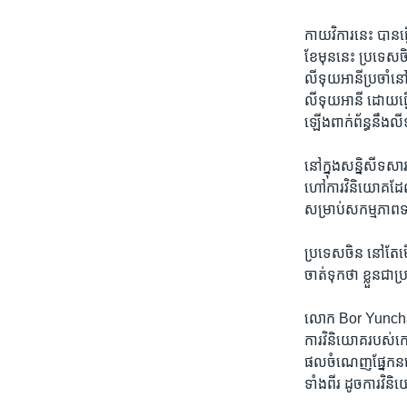
កាយវិការ​នេះ ​បាន​ធ្វ
ខែ​មុន​នេះ ប្រទេស​ចិន
លីទុយអានី​ប្រចាំ​នៅ​
លីទុយអានី ដោយ​ធ្វើ
ឡើង​ពាក់ព័ន្ធ​នឹងលី
នៅ​ក្នុង​សន្និសីទ​ស
ហៅ​ការ​វិនិយោគដែលមាន
សម្រាប់​សកម្មភាព​ទា
ប្រទេស​ចិន​ នៅ​តែ​មើ
ចាត់​ទុក​ថា ​ខ្លួន​ជ
លោក Bor Yunchang សា
ការ​វិនិយោគ​របស់​កោ
ផល​ចំណេញ​ផ្នែក​នយោបា
ទាំង​ពីរ​ ដូច​ការ​