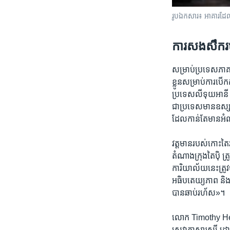
រូបឯកសារ៖ អាគារ​ដែល​ម
ការ​សងសឹក​រ
សម្រាប់​ប្រទេស​ភាគ​ច
ខ្លូន​សម្រាប់​ការ​
ប្រទេស​លីទុយអានី កើ
ជា​ប្រទេស​មាន​ឧស្
ដែល​កាន់​តែ​មាន​អំណ
វត្តមាន​របស់​កោះ​តៃវ
តំណាង​ក្រុង​តៃប៉ិ ត្
ការិយាល័យ​នេះ​ត្រូវ
អធិបតេយ្យភាព​ និង​ប
បាន​ឆាប់​រហ័ស»។
លោក Timothy Heath ​
សេវា​ភាសា​រុស្ស៊ី ដោ