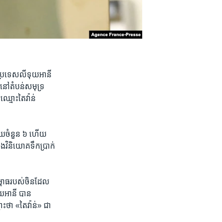
ទៅ​ប្រទេស​លីទុយអានី
យ​នៅ​តំបន់​សមុទ្រ
ឈ្មោះ​តៃវ៉ាន់​
វិស័យ​ចំនួន​ ៦ ហើយ​
ឹង​វិនិយោគ​ទឹក​ប្រាក់​
ម្ពាធ​របស់​ចិន​ដែល​
ទុយអានី បាន​
ះ​ថា «តៃវ៉ាន់» ជា​