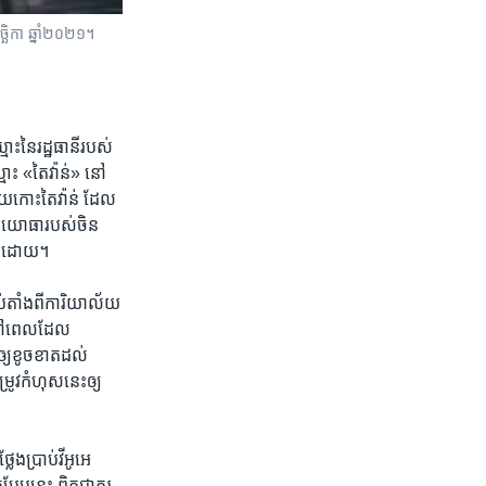
ច្ឆិកា ឆ្នាំ២០២១។
ះ​នៃ​រដ្ឋធានី​របស់​
មោះ «តៃវ៉ាន់» នៅ​
ួយ​កោះ​តៃវ៉ាន់ ដែល​
​យោធា​របស់​ចិន​
​ក៏​ដោយ។
ប់​តាំង​ពី​ការិយាល័យ​
 នៅ​ពេល​ដែល​
យ​ខូច​ខាត​ដល់​
ូវ​កំហុស​នេះ​ឲ្យ​
​ប្រាប់​វីអូអេ​
បែប​នេះ ពិត​ជា​គួរ​