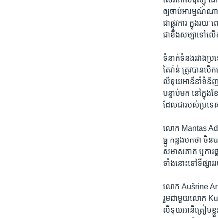
ឲ្យ​ចាប់​អារម្មណ៍​ណា
ជា​ផ្លូវ​ការ​ ក្នុង​រ
ជា​ខឹង​សម្បាទៅ​លើ​កា
ទំនាក់​ទំនង​រវាង​ប្
តៃវ៉ាន់ ត្រូវ​បាន​បើ
លីទុយអានី​នាំ​ទំនិញ
បន្ទាប់​មក នៅ​ក្នុង​ខែ
ដែលជា​របស់​ប្រទេ
លោក Mantas Adomena
ធ្នូ កន្លង​មក​ថា ចិន
សមាសភាគ ឬ​ការ​ផ្គត់​
ទាំង​នោះ​ទៅ​ទីផ្សា
លោក Aušrinė Armonaitė
រួម​ជាមួយ​លោក Kung M
លីទុយអានី​ត្រៀម​ខ្លួ