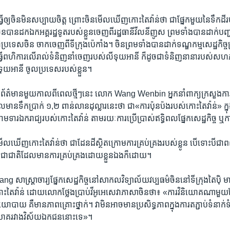
ើ​ឲ្យ​ចិន​មិនសប្បាយ​ចិត្ត ព្រោះ​ចិន​មើល​ឃើញ​កោះ​តៃវ៉ាន់​ថា​ ជា​ផ្នែក​មួយ​នៃ​ទឹក​ដី​រ
​បាន​ដក​ឯក​អគ្គរដ្ឋទូត​របស់​ខ្លួន​ចេញ​ពី​រដ្ឋធានី​វីលនីញូស ព្រម​ទាំង​បាន​ដាក់​បញ្ជា​
ប្រទេស​ចិន​ ចាក​ចេញ​ពី​ទីក្រុង​ប៉េកាំង។ ចិន​ព្រម​ទាំង​បាន​ដាក់​ទណ្ឌកម្ម​សេដ្ឋកិច្ច​
​ពហិការលើ​រាល់​ទំនិញ​នាំ​ចេញ​របស់​លីទុយអានី ក៏​ដូចជា​ទំនិញ​នានា​របស់​សហភ
ទុយអានី​ ចូល​ប្រទេស​របស់​ខ្លួន។
ារព័ត៌មាន​មួយ​កាល​ពី​ពេល​ថ្មីៗ​នេះ​ លោក Wang Wenbin អ្នក​នាំ​ពាក្យ​ក្រសួង​ក
​ទឹក​ប្រាក់​ ១,២ ពាន់​លាន​ដុល្លារ​នេះ​ថា​ ជា«ការ​ប៉ុន​ប៉ង​របស់​កោះ​តៃ​វ៉ាន់» ក្នុ
មទារ​ឯករាជ្យ​របស់​កោះ​តៃវ៉ាន់ តាមរយៈ​ការ​ប្រើ​ប្រាស់​ឥទ្ធិពល​ផ្នែកសេដ្ឋកិច្ច ឬកា
ល​ឃើញ​កោះ​តៃវ៉ាន់ថា ជា​ដែនដី​ស្ថិត​ក្រោម​ការ​គ្រប់​គ្រង​របស់​ខ្លូន​ បើ​ទោះ​បីជា​ពលរ
ា​ប្រជាជាតិ​ដែល​មាន​ការ​គ្រប់​គ្រង​ដោយ​ខ្លួន​ឯង​ក៏​ដោយ។
ស្ត្រាចារ្យ​ផ្នែក​សេដ្ឋកិច្ច​នៅ​សាកល​វិទ្យាល័យ​វប្បធម៌​ចិន​នៅ​ទីក្រុង​តៃប៉ិ មាន
ះ​តៃ​វ៉ាន់ ដោយ​លោក​ថ្លែង​ប្រាប់​វីអូអេ​សេវា​ភាសាចិន​ថា៖ «ការ​វិនិយោគ​ណា​មួយ​ដែ
យ ​គឺ​មាន​ភាព​គ្រោះ​ថ្នាក់។ វា​មិន​អាច​មាន​ប្រសិទ្ធភាព​ក្នុង​ការ​តភ្ជាប់​ទំនាក់​
វិនិយោគ​រវាង​វិស័យ​ឯកជននោះទេ»។