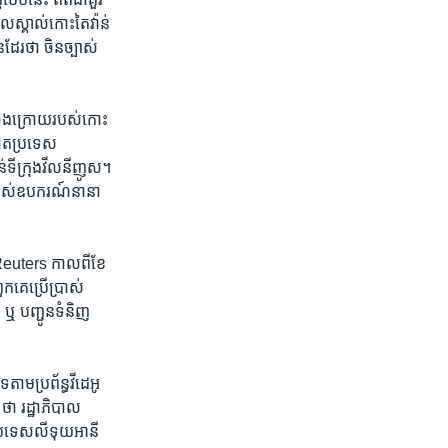
ល​ស្គាល់​កោះតៃវ៉ាន់​
​ដែរ​ថា ចិន​ច្បាស់​
​ចុង​ក្រោយ​របស់​កោះ​
ញាត​ប្រទេស​
ន់​ទីក្រុង​វីលនីញូស។
ើ​ប្រាស់​ឧបករណ៍​នានា​
Reuters កាល​ពី​ខែ​
​គេ​ប្រើ​ប្រាស់​
​ ឬ បញ្ជូន​ទំនិញ​
ាម​ប្រព័ន្ធ​វីដេអូ​
 ថា រដ្ឋាភិបាល​
ពី​ប្រទេស​លីទុយអានី