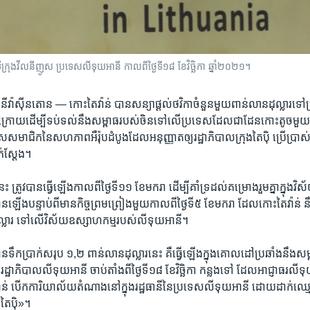
ទីក្រុង​វីលនីញូស ប្រទេស​លីទុយអានី កាលពី​ថ្ងៃទី១៨ ខែវិច្ឆិកា ឆ្នាំ២០២១។
ឋធានីវ៉ាស៊ីនតោន —
កោះ​តៃវ៉ាន់​ បាន​សន្យា​ផ្ដល់​ថវិកា​ចំនួន​មួយ​ពាន់​លាន​ដុល្លារ​
រឹង​ចុង​ក្រោយ​ដើម្បី​ទប់​ទល់​នឹង​សម្ពាធ​របស់​ចិន​ទៅ​លើ​ប្រទេស​ដែល​ជា​ដែន​កោះ​តូច​មួ
​សមាជិក​នៃ​សហភាព​អឺរ៉ុប​ដំបូង​ដែល​អនុញ្ញាត​ឲ្យរដ្ឋាភិបាល​ក្រុង​តៃប៉ិ​ ប្រើ​ប្រាស់​
ក់ស្តែង។
កា​នេះ​ ត្រូវ​បាន​ធ្វើ​ឡើង​កាល​ពី​ថ្ងៃ​ទី១១ ខែមករា​ ដើម្បីគាំទ្រ​ដល់​គម្រោង​រួម​គ្នា​ក្នុង​
​មាន​ឡើង​បន្ទាប់​ពី​មាន​កិច្ច​ព្រម​ព្រៀង​មួយ​កាល​ពី​ថ្ងៃ​ទី៥ ខែ​មករា ដែល​កោះ​តៃវ៉ាន់​ ន
្លារ​ ទៅ​លើ​វិស័យ​ឧស្សាហកម្ម​របស់​លីទុយអានី។
ទឹក​ប្រាក់​សរុប ១,២ ពាន់​លាន​ដុល្លារ​នេះ​ គឺ​ធ្វើ​ឡើង​ក្នុង​គោល​ដៅ​ប្រឆាំង​នឹង​ស
ដ្ឋាភិបាល​លីទុយអានី ចាប់​តាំង​ពី​ថ្ងៃ​ទី​១៨ ខែ​វិច្ឆិកា​ កន្លង​ទៅ ​ដែល​អាជ្ញាធរ​លី
វ៉ាន់​ បើក​ការិយាល័យ​តំណាង​នៅ​ក្នុង​រដ្ឋធានី​នៃ​ប្រទេស​លីទុយអានី ដោយ​ដាក់​ឈ្មោ
​តៃប៉ិ»។