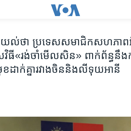
ាគ​យល់​ថា ប្រទេស​សមាជិក​សហភាព​អឺ
​វិធី​«រង់ចាំ​មើល​សិន» ពាក់ព័ន្ធនឹង​
​ដាក់គ្នា​រវាង​ចិន​និង​លីទុយអានី