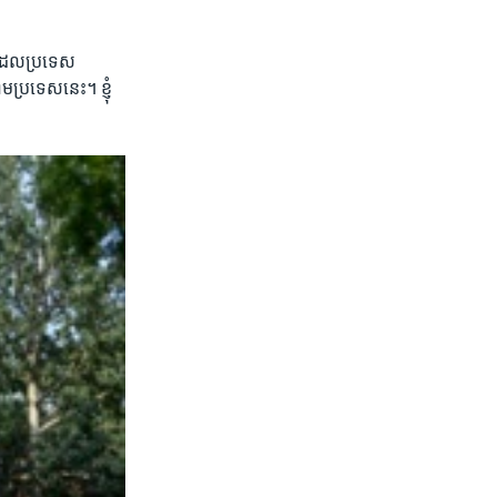
​ដែល​ប្រទេស​
ាមប្រទេស​នេះ។ ខ្ញុំ​