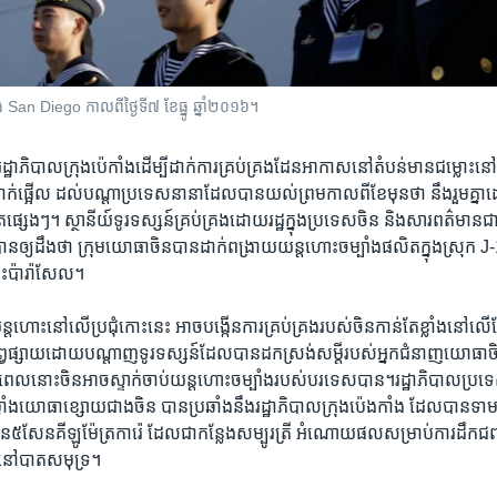
រុង San Diego កាលពី​ថ្ងៃទី៧ ខែធ្នូ ឆ្នាំ២០១៦។
​រដ្ឋាភិបាល​ក្រុង​ប៉េកាំង​ដើម្បី​ដាក់​ការគ្រប់គ្រង​ដែន​អាកាស​នៅ​តំបន់​មាន​ជម្លោះ​នៅ
ភ្ញាក់ផ្អើល​ ដល់​បណ្តា​ប្រទេស​នានា​ដែល​បាន​យល់​ព្រម​កាល​ពី​ខែ​មុន​ថា ​នឹង​រួមគ្ន
ូត​ផ្សេងៗ។ ស្ថានីយ៍​ទូរទស្សន៍​គ្រប់​គ្រង​ដោយ​រដ្ឋ​ក្នុង​ប្រទេស​ចិន និង​សារពត៌មាន
បាន​ឲ្យ​ដឹង​ថា​ ក្រុមយោធា​ចិន​បាន​ដាក់​ពង្រាយ​យន្តហោះ​ចម្បាំង​ផលិត​ក្នុង​ស្រ
ោះ​ប៉ារ៉ាសែល។
យន្ត​ហោះ​នៅលើ​ប្រជុំ​កោះ​នេះ​ អាច​បង្កើន​ការ​គ្រប់គ្រង​របស់​ចិន​កាន់​តែ​ខ្លាំង​នៅ​លើ
្វផ្សាយ​ដោយ​បណ្តាញ​ទូរទស្សន៍​ដែល​បាន​ដក​ស្រង់​សម្តី​របស់​អ្នក​ជំនាញ​យោធា​ចិន​
ៅ​ពេល​នោះ​ចិន​អាច​ស្ទាក់​ចាប់​យន្តហោះ​ចម្បាំង​របស់​បរទេស​បាន។រដ្ឋាភិ​បាល​ប្
ម្លាំង​យោធា​ខ្សោយ​ជាងចិន​ បាន​ប្រឆាំង​នឹង​រដ្ឋាភិបាល​ក្រុងប៉េងកាំង​ ដែល​បាន​
ន​៥សែន​គីឡូម៉ែត្រការ៉េ​ ដែល​ជា​កន្លែង​សម្បូរ​ត្រី អំណោយ​ផល​សម្រាប់​ការ​ដឹក​ជញ្ច
នៅ​បាត​សមុទ្រ។