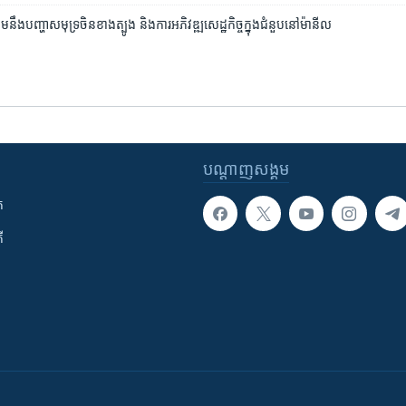
ឹង​បញ្ហា​សមុទ្រចិន​ខាងត្បូង ​និង​ការអភិវឌ្ឍ​សេដ្ឋកិច្ច​ក្នុង​ជំនួប​នៅ​ម៉ានីល
បណ្តាញ​សង្គម
ក
ី