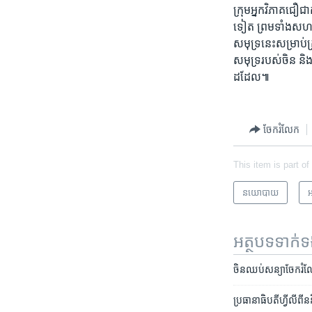
ក្រុម​អ្នក​វិភាគ​ជឿ​ជ
ទៀត​ ព្រម​ទាំង​សហរដ
សមុទ្រ​នេះ​សម្រាប់​គ្
សមុទ្រ​របស់​ចិន និង​
ដដែល៕
ចែករំលែក
This item is part of
នយោបាយ
អ
អត្ថបទ​ទាក់
ចិន​ឈប់​សន្យា​ចែក​រំលែក
ប្រធានាធិបតីហ្វីលីព