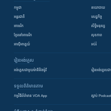
កម្ពុជា
នយោបាយ
អន្តរជាតិ
សេដ្ឋកិច្ច
អាមេរិក
សិទ្ធិមនុស្ស
ខ្មែរ​នៅអាមេរិក
សុខភាព
អាស៊ីអាគ្នេយ៍
អប់រំ
រៀន​​អង់គ្លេស
អង់គ្លេស​ជាមួយ​ម៉ានី​និង​ម៉ូរី
រៀន​​​​​​អង់គ្លេ
ទទួល​ព័ត៌មាន​តាម
កម្មវិធី​ព័ត៌មាន VOA App
ស្តាប់ Podcas