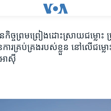
កិច្ចព្រមព្រៀង​ដោះស្រាយ​ជម្លោះ​ ប
ន​ការ​គ្រប់គ្រង​របស់​ខ្លួន នៅ​លើ​ជម្លោះ
​អាស៊ី