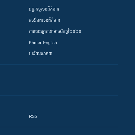
អក្ខរកម្មសារព័ត៌មាន
សេរីភាពសារព័ត៌មាន
ការបោះឆ្នោតនៅអាមេរិកឆ្នាំ២០២០
Khmer-English
បទវិចារណកថា
RSS