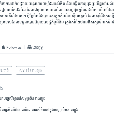
ាក់​ថា​ការ​ដាក់​ពង្រាយ​យន្ត​ហោះចម្បាំង​របស់​ចិន​ នឹង​បង្កើន​ការ​ប្រុងប្រយ័ត្ន​ទៅ​ដល់
្ឋ​អាមេរិក​ផង​ដែរ​ ដែល​ជា​ប្រទេស​មាន​អំណាច​សព្វាវុធ​ខ្លាំង​ជាងចិន​ ហើយ​ដែល​បាន​
រប់​ភាគី​ទាំង​អស់។ ប៉ុន្តែ​ចិន​និង​ប្រទេស​ក្នុង​តំបន់​អាស៊ីអាគ្នេយ៍​ ដែល​ស៊ាំ​នឹង​ការ​ធ
ប្រទេស​ដែល​ទទួល​បាន​ជំនួយ​សេដ្ឋកិច្ច​ពី​ចិន​ ត្រូវ​គេ​រំពឹង​ថា​នៅ​តែរក្សា​ទំនាក់ទំនង
Follow us
បោះពុម្ព
ន្តរជាតិ
សមុទ្រ​ចិន​ខាង​ត្បូង
ទង
​បច្ចេកវិទ្យា​នៅ​សមុទ្រ​ចិន​ខាង​ត្បូង
ីននឹងសួរចិនអំពីគោលបំណងរបស់ចិននៅក្នុងសមុទ្រចិនខាងត្បូង