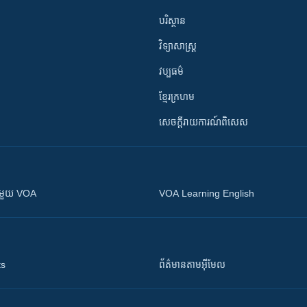
បរិស្ថាន
វិទ្យាសាស្រ្ត
វប្បធម៌
ខ្មែរក្រហម
សេចក្តីរាយការណ៍ពិសេស
ស​​ជាមួយ VOA
VOA Learning English
ts
ព័ត៌មាន​តាម​អ៊ីមែល