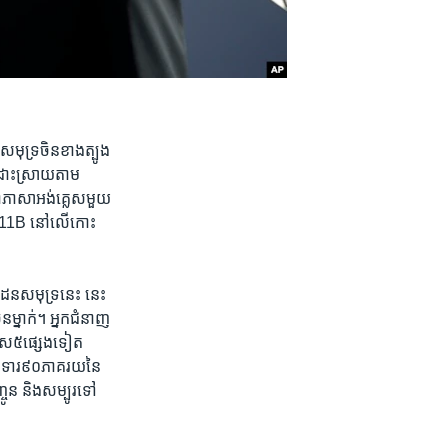
​សមុទ្រ​ចិន​ខាងត្បូង​
ា​ដោះស្រាយ​តាម​
​ជា​ភាសាអង់គ្លេស​មួយ​
ុក J-11B នៅ​លើកោះ
ដែន​សមុទ្រ​នេះ​ នេះ​
ម្នាក់។ អ្នក​ជំនាញ​
រទេស៥ផ្សេង​ទៀត​
ទាមទារ៩០ភាគរយ​នៃ​
ូន​ និង​សម្បូរ​ទៅ​