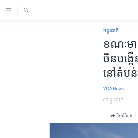
ភ្ជាប់​
ទៅ​
គេហទំព័រ​
ស្វែង​
កម្ពុជា
រក
អន្តរជាតិ
ទាក់ទង
អន្តរជាតិ
ខណៈ​មាន​
រំលង​
និង​
អាមេរិក
ចិន​បង្កើ
ចូល​
ចិន
ទៅ​​
នៅ​តំបន់
ទំព័រ​
ហេឡូវីអូអេ
ព័ត៌មាន​​
កម្ពុជាច្នៃប្រតិដ្ឋ
តែ​
VOA News
ម្តង
ព្រឹត្តិការណ៍ព័ត៌មាន
07 ធ្នូ 2017
រំលង​
ទូរទស្សន៍ / វីដេអូ​
និង​
ចែករំលែក
ចូល​
វិទ្យុ / ផតខាសថ៍
ទៅ​
កម្មវិធីទាំងអស់
ទំព័រ​