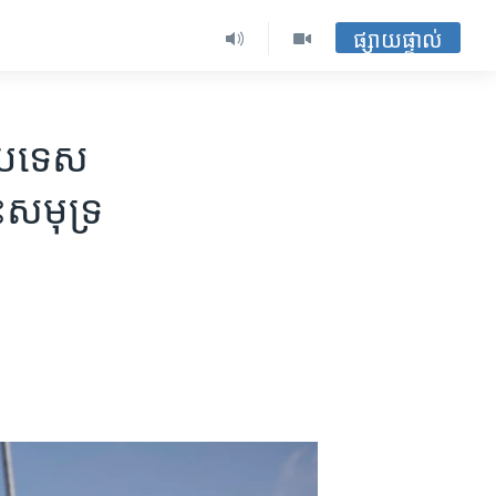
ផ្សាយផ្ទាល់
្រទេស​
​សមុទ្រ​