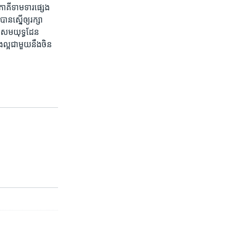
​ភាគី​ទាមទារ​ផ្សេង​
ស្នើ​ឲ្យ​រក្សា​
្វើសមយុទ្ធ​ដែន​
​ល្អ​ជាមួយ​នឹង​ចិន​