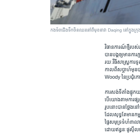
កងទ័ព​ជើង​ទឹក​ចិន​ឈរ​នៅ​ពី​មុខ​នាវា Daqing នៅ​ក្នុង​ក្
វិធានការណ៍​ថ្មី​របស់
បាន​បង្ក​ឲ្យ​មាន​ការ
រយៈវីធី​សាស្ត្រ​ការទ
កាល​ពី​សប្តាហ៍​មុន​
Woody នៃ​ប្រជុំ​ក
ការ​សង់​ទីតាំង​ផ្ទុក​
បើ​យោង​តាម​ការ​ផ្សព
រូប​នោះ​បាន​ថ្លែង​ន
ដែល​សុទ្ធ​តែ​មាន​ក
ផ្ទៃសមុទ្រ​ទំហំ​៣លា
ដោយ​ឥន្ធនៈផូស៊ីល​