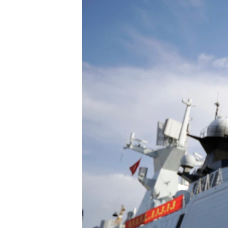
រចនា
សម្ព័ន្ធ​
រំលង​
និង​
ចូល​
ទៅ​
កាន់​
ទំព័រ​
ស្វែង​
រក