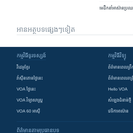
មេដឹកនាំ​អាស៊ាន​ប្រឈម​ន
អានអត្ថបទផ្សេងៗទៀត
កម្មវិធី​ទូរទស្សន៍
កម្មវិធី​វិទ្យុ
វីដេអូ​ខ្មែរ
ព័ត៌មាន​ពេល​ព្រឹ
វ៉ាស៊ីនតោន​ថ្ងៃ​នេះ
ព័ត៌មាន​​ពេល​រាត្រ
VOA ថ្ងៃនេះ
Hello VOA
VOA ​វិទ្យាសាស្ត្រ
សំឡេង​ជំនាន់​ថ្មី
VOA 60 អាស៊ី
វេទិកា​អាស៊ាន
ព័ត៌មាន​តាមប្រធានបទ​