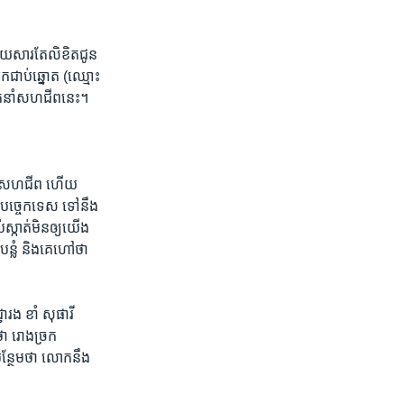
ដោយសារ​តែ​លិខិត​ជូន​
ក​ជាប់​ឆ្នោត (ឈ្មោះ
ដឹកនាំ​សហជីព​នេះ។​
្កើត​សហជីព​ ហើយ​
ុស​បច្ចេកទេស​ ទៅ​នឹង​
ប់​ស្កាត់​មិន​ឲ្យ​យើង
ន្លំ​ និង​គេ​ហៅ​ថា​
ង ខាំ​ សុផារី​
ា​ រោងច្រក​
្ថែម​ថា​ លោក​នឹង​