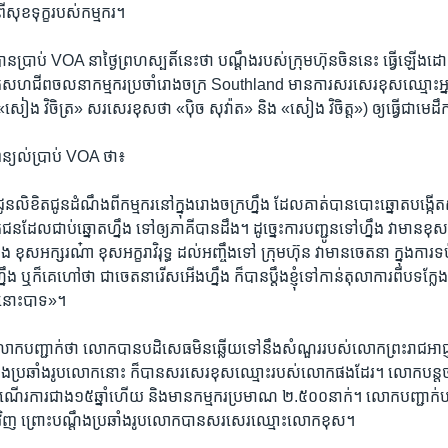
ពី​សុខ​ទុក្ខ​របស់​កម្មករ។
​ប្រាប់​ VOA​ នា​ថ្ងៃ​ព្រហស្បតិ៍​នេះ​ថា​ បណ្តឹង​របស់​ក្រុមហ៊ុន​ចិន​នេះ ធ្វើ​ឡើង​
កើត​សហជីព​ចលនា​កម្មករ​ប្រចាំ​រោងចក្រ​ Southland​ មាន​ការ​សរសេរ​ខុស​ឈ្មោះ​អ្ន
«សៀង វិចិត្រ‍» សរសេរ​ខុស​ថា «ប៉ិច សុវ៉ាត‍» និង ‍«សៀង វិចិត្ត‍») ​ឲ្យ​ធ្វើ​ជា​មេ
្យល់​ប្រាប់ VOA ថា៖
​ជូន​លិខិត​ជូន​ដំណឹង​ពី​កម្មករ​នៅ​ក្នុង​រោងចក្រ​ហ្នឹង ​ដែល​គាត់​បាន​បោះឆ្នោត​បង
ជន​ដែល​ជាប់​ឆ្នោត​ហ្នឹង​ ទៅ​ឲ្យ​ភាគី​បាន​ដឹង។ ដូច្នេះ​ការ​បញ្ជូន​ទៅ​ហ្នឹង​ វា​មាន​ខ
​ហ្នឹង​ ខុស​អក្សរ​ណ៎ា​ ខុស​អក្ខរាវិរុទ្ធ​ ដល់​អញ្ចឹង​ទៅ​ ក្រុម​ហ៊ុន​ វា​មាន​ចេតនា​ ក្នុង​ការ​ទ
​ ឬ​ក៏​គេ​ហៅ​ថា​ ជា​ចេតនា​រើសអើងហ្នឹង​ ក៏​បាន​ប្តឹង​ខ្ញុំ​ទៅ​កាន់​តុលាការ​ពី​បទ​ក្លែងប
ិត​នោះ​បាទ»។
ក​បញ្ជាក់​ថា លោក​បាន​បដិសេធ​មិន​ឆ្លើយ​ទៅ​នឹង​សំណួរ​របស់​លោក​ព្រះរាជ​អាជ្ញា​រ
​ប្រឆាំង​រូប​លោក​នោះ​ ក៏​បាន​សរសេរ​ខុស​ឈ្មោះ​របស់​លោក​ផង​ដែរ។​ លោក​បន្តថ
ើរការ​ជាង​១៥ឆ្នាំ​ហើយ​ និង​មាន​កម្មករ​ប្រមាណ​ ២.៥០០​នាក់។​ លោក​បញ្ជាក់​បន
ុន​វិញ​ ព្រោះ​បណ្តឹង​ប្រឆាំង​រូប​លោក​បាន​សរសេរ​ឈ្មោះ​លោក​ខុស។