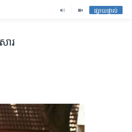
ផ្សាយផ្ទាល់
​សារ​