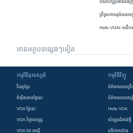
គណបក្ស​ប្រឆាំង​និង​ក្រុ
ព្រឹទ្ធសភា​អនុម័ត​សេចក្
Hello VOA៖ មេដឹកនាំ​ស
អានអត្ថបទផ្សេងៗទៀត
កម្មវិធី​ទូរទស្សន៍
កម្មវិធី​វិទ្យុ
វីដេអូ​ខ្មែរ
ព័ត៌មាន​ពេល​ព្រឹ
វ៉ាស៊ីនតោន​ថ្ងៃ​នេះ
ព័ត៌មាន​​ពេល​រាត្រ
VOA ថ្ងៃនេះ
Hello VOA
VOA ​វិទ្យាសាស្ត្រ
សំឡេង​ជំនាន់​ថ្មី
VOA 60 អាស៊ី
វេទិកា​អាស៊ាន