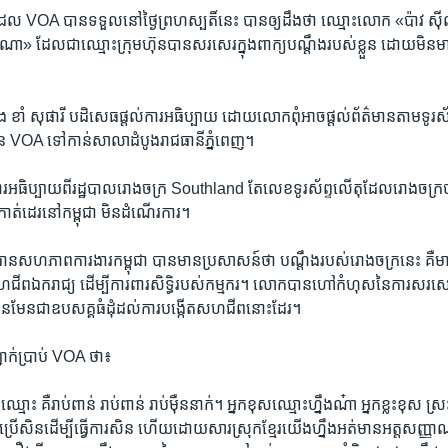
 VOA ​បាន​ទទួល​នៅ​ថ្ងៃ​ព្រហស្បតិ៍​នេះ​ បាន​ឲ្យ​ដឹង​ថា​ ឈ្មោះ​លោក​‍ «ប៉ាវ​ ស៊ីណ
ា‍»​ ដែល​ជា​ឈ្មោះ​ក្រុមហ៊ុន​បាន​សរសេរ​ក្នុង​ពាក្យ​បណ្តឹង​របស់​ខ្លួន​ ដោយ​មិន​មា
។
ង​ ខាំ​ សុផារី​ បដិសេធ​ផ្តល់​ការ​អធិប្បាយ​ ដោយ​លោក​ពុំ​អាច​ផ្តល់​ព័ត៌មាន​តាម​ទូរស័
​នៃ​ VOA​ ទៅ​កាន់​សាលា​ដំបូង​រាជធានី​ភ្នំពេញ។
​អធិប្បាយ​ពី​រដ្ឋបាល​រោងចក្រ​ Southland ​តែ​លេខ​ទូរស័ព្ទ​លើ​តុ​ដែល​រោងចក្រ​បា
ត់ដេរ​នៅ​កម្ពុជា​ មិន​ដំណើរការ។​
ធាន​សហភាព​ការងារ​កម្ពុជា​ បាន​មាន​ប្រសាសន៍​ថា​ បណ្តឹង​របស់​រោងចក្រ​នេះ​ គឺ​មាន
សហជីព​ឯករាជ្យ​ ដើម្បី​ការពារ​សិទ្ធិ​របស់​កម្មករ។​ លោក​បាន​ហៅ​កំហុស​នៃ​ការ​សរសេ
មិន​មែន​ជា​ឧបសគ្គ​ធំ​ដុំ​ដល់​ការ​បង្កើត​សហជីព​នោះ​ដែរ។
ាក់​ប្រាប់ VOA ថា៖​
ឈ្មោះ​ គឺ​រាប់​ពាន់​ រាប់​ពាន់​ រាប់​ម៉ឺន​នាក់។ អ្នក​ខុស​ឈ្មោះ​ហ្នឹង​ណ៎ា​ អ្នក​ខ្លះ​ខុស​ ស្រ
ប្រើ​សិន​ដើម្បី​ធ្វើ​ការ​សិន ហើយ​ដោយ​សារ​ស្រុក​ខ្មែរ​យើង​ហ្នឹង​អត់​មាន​អត្តសញ្ញាណ