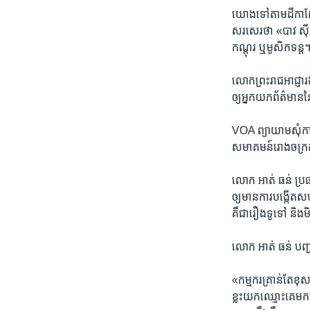
យោង​ទៅ​តាម​ដីកា​ដែល
សរសេរ​ថា​ «បាវ ស៊ីណ
កណ្តុរ​ ឬ​មូសិកទន្ត
លោក​ព្រះ​រាជអាជ្ញា​រ
ឲ្យ​អ្នក​យក​ព័ត៌មាន
VOA ព្យាយាម​សុំ​ការ
សមាគមន៍​រោងចក្រ​កា
លោក​ អាត់​ ធន់​ ប្រ
ឲ្យ​មាន​ការ​បង្កើត​
គឺ​ជា​រឿង​ទូទៅ​ និង​
លោក​ អាត់ ធន់ បញ្ជ
«កម្មករ​គ្រាន់​តែ​ខុស​
ខ្លះ​យក​ឈ្មោះ​គេ​មក​