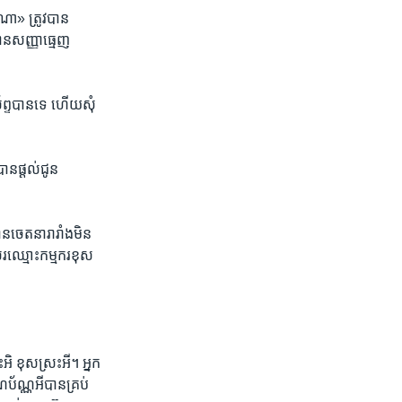
ា‍» ត្រូវ​បាន​
ន​សញ្ញា​ធ្មេញ​
ព្ទ​បាន​ទេ​ ហើយ​សុំ​
ន​ផ្តល់​ជូន​
​ចេតនា​រារាំង​មិន​
រ​ឈ្មោះ​កម្មករ​ខុស​
ះ​អិ ខុស​ស្រះ​អី។ អ្នក​
ប័ណ្ណ​អី​បាន​គ្រប់​