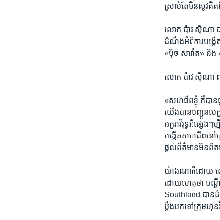
ស្រាប់​តែ​មិន​សូវ​គិត​
លោក ​ប៉ាវ ស៊ីណា​ បាន
ដំណឹង​អំពី​ការ​បង្
«ប៉ិច សាវ៉ាត‍» និង 
លោក ប៉ាវ ស៊ីណា ពន
«សហជីព​ខ្ញុំ​ គឺ​បាន
យើង​បាន​បញ្ជូន​បេក្ខ
អក្ខរាវិរុទ្ធ​អី​ផ្សេងៗ
បង្កើត​សហជីព​នៅ​ហ្នឹង
ផ្តល់​ព័ត៌មាន​មិន​ព
​យ៉ាង​ណា​ក៏ដោយ​ លោ
ដោយ​ហេតុ​ថា បណ្តឹង
Southland ​បាន​ដំណ
បឹ្តង​បក​ទៅ​ក្រុមហ៊