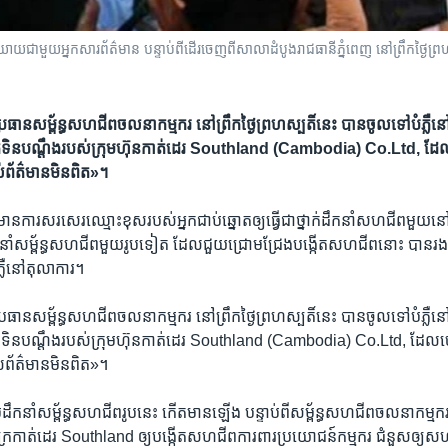
មួយ​អ្នក​សារព័ត៌មាន​ បន្ទាប់​ពី​ដើរ​ចេញ​ពី​សាលា​ដំបូង​រាជធានី​ភ្នំពេញ​ នៅ​ព្រឹក​ថ្ងៃ​ព្រហស
ធាន​សម្ព័ន្ធ​សហជីព​ចលនា​កម្មករ​ នៅ​ព្រឹក​ថ្ងៃ​ព្រហស្បតិ៍​​នេះ​ បាន​ចូល​ទៅ​បំភ្លឺ​
ាក់​ទិន​បណ្តឹង​របស់​ក្រុមហ៊ុន​កាត់ដេរ​ Southland (Cambodia)​​ Co.Ltd, ​ដ
តល់​ព័ត៌មាន​មិន​ពិត»។
​មាន​ការ​សរសេរ​ឈ្មោះ​ខុស​របស់​អ្នក​ជាប់​ឆ្នោត​ឲ្យ​ធ្វើ​ជា​ថ្នាក់​ដឹកនាំ​សហជីព​មួយ​នៅ​
ំ​សម្ព័ន្ធ​សហជីព​មួយ​រូប​ទៀត ដែល​ជួយ​ជ្រោមជ្រែង​បង្កើត​សហជីព​នោះ​ បាន​រង​ប
ំភ្លឺ​នៅ​តុលាការ។
ធាន​សម្ព័ន្ធ​សហជីព​ចលនា​កម្មករ​ នៅ​ព្រឹក​ថ្ងៃ​ព្រហស្បតិ៍នេះ​ បាន​ចូល​ទៅ​បំភ្លឺ​
ាក់​ទិន​បណ្តឹង​របស់​ក្រុមហ៊ុន​កាត់ដេរ​ Southland (Cambodia) Co.Ltd, ​ដែល​
តល់​ព័ត៌មាន​មិន​ពិត»។
េដឹកនាំ​សម្ព័ន្ធ​សហជីព​រូប​នេះ​ កើត​មាន​ឡើង​ បន្ទាប់​ពី​សម្ព័ន្ធ​សហជីព​ចលនា​កម្មក
ចក្រ​កាត់ដេរ​ Southland ​ឲ្យ​បង្កើត​សហជីព​ការពារ​ប្រយោជន៍​កម្មករ​ ជំនួស​ឲ្យ​