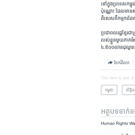
នៅ​ក្នុង​ប្រទេស​កម្ព
ប៉ុណ្ណោះ ​ដែល​មាន​ស
ពិសេស​គឺ​កម្មករ​ដែល​
ប្រជា​ពលរដ្ឋ​ខ្មែរ​ជ
របស់​ខ្លួន​មួយ​ភាគ​ធ
៤.៥០០​លាន​ដុល្លារ​ន
ចែករំលែក
This item is part of
កម្ពុជា
សិទ្ធិ​
អត្ថបទ​ទាក់
Human Rights Watch រ