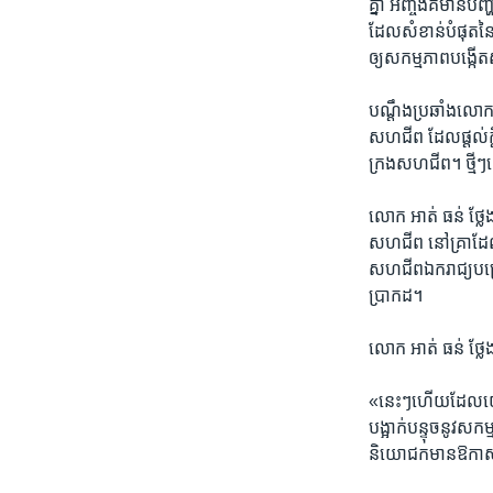
គ្នា អញ្ចឹង​គឺ​មាន​បញ
ដែល​សំខាន់​បំផុត​នៃ​ក
ឲ្យ​សកម្មភាព​បង្កើត
បណ្តឹង​ប្រឆាំង​លោក​
សហជីព ​ដែល​ផ្តល់​ក្តី
ក្រង​សហជីព។​ ថ្មីៗ​នេ
លោក​ អាត់ ធន់ ថ្លែង​
សហជីព​ នៅ​គ្រា​ដែល​
សហជីព​ឯករាជ្យ​បម្រើ​
ប្រាកដ។
លោក អាត់ ធន់ ថ្លែ
«នេះៗ​ហើយ​ដែល​យើង​បា
បង្អាក់បន្ទុច​នូវ​សក
និយោជក​មាន​ឱកាស​នៅ​ក