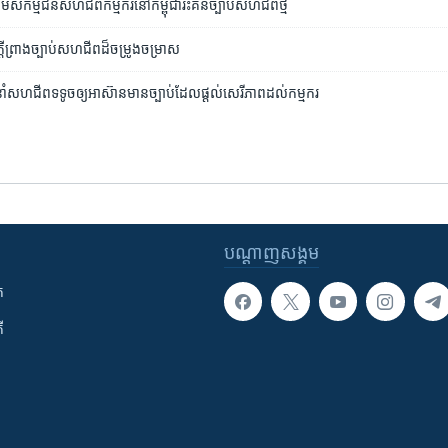
មសកម្មជន​សហជីព​កម្មករ​នៅ​កម្ពុជា​រិះគន់​​ច្បាប់​សហជីព​​ថ្មី
តី​ព្រាង​ច្បាប់​សហជីព​ដ៏​ចម្រូងចម្រាស
ហជីព​ទទូច​ឲ្យ​អាស៊ាន​មាន​ច្បាប់​ដែល​ផ្តល់​សេរីភាព​ដល់​កម្មករ
បណ្តាញ​សង្គម
ក
ី