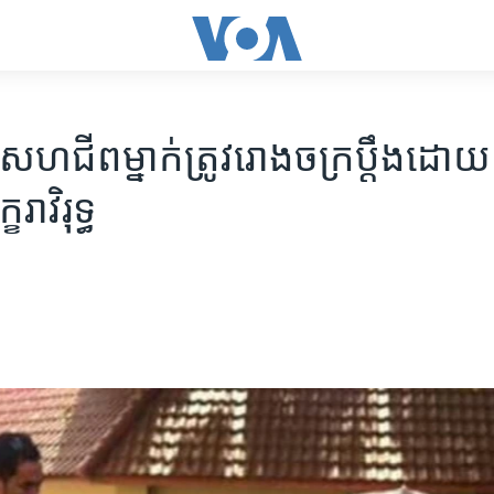
សហជីព​ម្នាក់​ត្រូវ​រោងចក្រ​ប្តឹង​ដោយ
រាវិរុទ្ធ