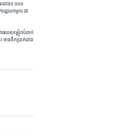
ហជីព​ជាង​១.០០០​
រ​ជួយ​កម្មករ​ ជា​
ផលិត​ផល​សម្លៀកបំពាក់​
ះ មាន​ទឹកប្រាក់​ជាង​