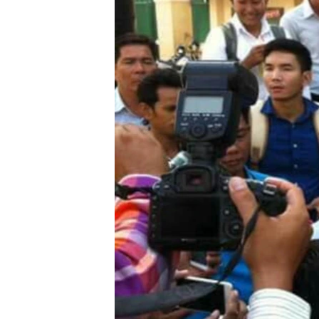
រចនា
សម្ព័ន្ធ​
រំលង​
និង​
ចូល​
ទៅ​
កាន់​
ទំព័រ​
ស្វែង​
រក