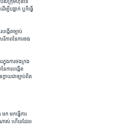
របស់​ក្រុមហ៊ុន​ទេ​
្បី​បង្អាក់ ឬក៏​ធ្វើ​
ង្កើត​ច្បាប់​
​សេរីភាព​នៃ​ការ​ចង
​ក្នុង​ការ​ចងក្រង​
នៃ​ការ​បង្កើត​
្លាយ​ជា​ច្បាប់​ពិត​
មក​ មក​ធ្វើ​ការ​
្រើន​ណាស់​ ហើយ​ដែល​