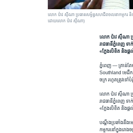
លោក ប៉ាវ ស៊ីណា​ ប្រធាន​សម្ព័ន្ធ​សហជីព​ចលនាកម្មករ​ និយាយ​ជា
ដោយ​លោក​ ប៉ាវ ស៊ីណា)
លោក​ ប៉ាវ ស៊ីណា​ ប្រ
រាជធានី​ភ្នំពេញ​ ទ
«ក្លែង​លិខិត​ និង​ផ្
ភ្នំពេញ —
គ្រាន់​តែ
Southland​ មេដឹកនា
ចក្រ​ រហូត​ត្រូវ​ទៅ​ប
លោក​ ប៉ាវ ស៊ីណា​ ប្រ
រាជធានី​ភ្នំពេញ​ ទ
«ក្លែង​លិខិត​ និង​ផ្
បណ្តឹង​ប្រឆាំង​នឹង​ម
កម្មករ​នៅ​ក្នុង​រោង