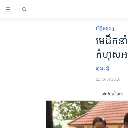
ភ្ជាប់​
ទៅ​
គេហទំព័រ​
ស្វែង​
កម្ពុជា
រក
សិទ្ធិ​មនុស្ស
ទាក់ទង
អន្តរជាតិ
មេដឹកនាំ​
រំលង​
និង​
អាមេរិក
កំហុស​អក្ខ
ចូល​
ចិន
ទៅ​​
ទំព័រ​
ហេឡូវីអូអេ
ហ៊ុល រស្មី
ព័ត៌មាន​​
កម្ពុជាច្នៃប្រតិដ្ឋ
21 មេសា 2016
តែ​
ម្តង
ព្រឹត្តិការណ៍ព័ត៌មាន
ចែករំលែក
រំលង​
ទូរទស្សន៍ / វីដេអូ​
និង​
ចូល​
វិទ្យុ / ផតខាសថ៍
ទៅ​
កម្មវិធីទាំងអស់
ទំព័រ​