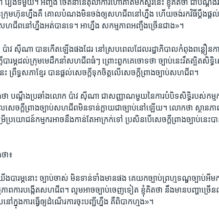
្ហា​ រឿង​ទី​មួយ។​ អញ្ចឹង​ ចេតនា​នៃ​តុលាការ​ហៅគាត់​មក​សួរ​នេះ​ ខ្ញុំ​គិត​ថា​ ជា​បណ្តឹង​
្រុមហ៊ុន​ហ្នឹង​គឺ​ គោលបំណង​មិន​ចង់​ឲ្យ​សហជីព​នៅ​ហ្នឹង​ ហើយ​ចង់​រក​វិធី​ប្តឹងផ្តល់​ដើម
​សហជីព​នៅ​ហ្នឹង​អត់​បាន​ទេ។​ អាហ្នឹង​ សកម្មភាព​អញ្ចឹង​ច្រើន​ជាង»។
 ប៉ាវ​ ស៊ីណា​ បាន​កើត​ឡើង​ផង​ដែរ​ នៅ​ស្រប​ពេល​ដែល​រដ្ឋាភិបាល​កំពុង​ពន្លឿន​ការ​ប
​បារម្ភ​ដល់​ក្រុម​មេដឹកនាំ​សហជីព​ធំៗ​ ព្រោះ​ពួកគេ​ចោទ​ថា​ ច្បាប់​នេះ​រឹតត្បិត​សិទ្ធិ
ះ​ ព្រឹទ្ធសភា​ខ្មែរ​ បាន​ផ្តល់​សេចក្តី​ទុកចិត្ត​លើ​សេចក្តី​ព្រាង​ច្បាប់​សហជីព។
ថា​ បណ្តឹង​ប្រឆាំង​លោក​ ប៉ាវ ស៊ីណា​ ជា​សញ្ញាណ​មួយ​នៃ​ការ​បំបិទ​សិទ្ធិ​របស់​កម្មករ
សេចក្តី​ព្រាង​ច្បាប់​សហជីព​មិន​ទាន់​ក្លាយ​ជា​ច្បាប់​នៅ​ឡើយ។​ លោក​ថា​ ស្ថានភាព​
ប្រយោជន៍​កម្មករ​អាច​នឹង​កាន់​តែ​អាក្រក់​ទៅ​ ប្រសិន​បើ​សេចក្តី​ព្រាង​ច្បាប់​នេះ​បាន​ក
ង​ថា៖
រម្ភ​នោះ​ ច្បាប់​ចាស់​ មិន​ទាន់​ទាំង​មាន​ផង​ គេ​យក​ច្បាប់​ព្រហ្មទណ្ឌ​ច្បាប់​អី​មក 
ម្មភាព​ការ​បង្កើត​សហជីព។​ ល្មម​អាច​ច្បាប់​ចេញ​ទៀត​ ខ្ញុំ​គិត​ថា​ នឹង​មាន​បញ្ហា​ច
្នុង​ការ​ធ្វើ​ឲ្យ​ដំណើរការ​ចុះ​បញ្ជី​ហ្នឹង​ គឺ​ពិបាក​ហ្មង»។