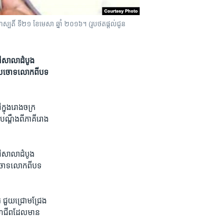
្បតិ៍​ ទី​២១​ ខែ​មេសា​ ឆ្នាំ​ ២០១៦។​ (រូបថត​ផ្តល់​ជូន
នៅ​សាលាដំបូង​
ែល​ចោទ​លោក​ពី​បទ​
ក្នុង​រោងចក្រ​
ណ្តឹង​ពី​ភាគី​រោង
នៅ​សាលាដំបូង​
ចោទ​លោក​ពី​បទ​
រ​ ជួយ​ជ្រោមជ្រែង​
សហជីព​ដែល​មាន​