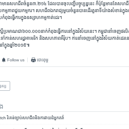
ុជា​មាន​សហជីព​ចំនួន​៣.២១៤​ ដែល​បាន​ចុះ​បញ្ជី​បច្ចុប្បន្ន​នេះ​ ក៏​ប៉ុន្តែ​មាន​តែ​ស
កម្មភាព​ជួយ​កម្មករ។​ សហជីព​ឯករាជ្យ​មួយ​ចំនួន​បាន​ដើរ​តួនាទី​យ៉ាង​សំខាន់​ក្នុង​កា
កំពុង​ធ្វើការ​ក្នុង​ឧស្សាហកម្ម​កាត់​ដេរ។
ា​ស្រ្តី​ប្រមាណ​ជា​៦០០.០០០​នាក់​កំពុង​ធ្វើ​ការ​នៅ​ក្នុង​វិស័យ​នេះ។​ កម្ពុជា​នាំ​ចេញ​
ំ​ទៅ​កាន់​សហរដ្ឋ​អាមេរិក​ និង​សហភាព​អឺរ៉ុប។ ការ​នាំចេញ​នៅ​ក្នុង​វិស័យ​កាត់ដេរ​នេ
ៅ​ក្នុង​ឆ្នាំ​២០១៥៕
Follow us
បោះពុម្ព
មនុស្ស
ទង
ិះគន់​ច្បាប់​សហជីព​និង​ការវាយដំ​អ្នកតវ៉ា