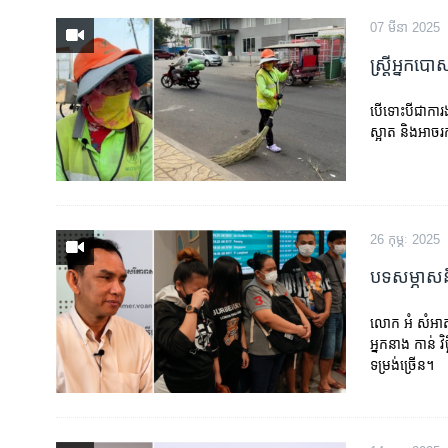
07 មីនា 2025
ស្រ្តីអ្នកបោ
បើទោះបីជាការងា
ស្អាត និងអាចរ
26 កុម្ភៈ 2025
បទសម្ភាសន៍ 
លោក អំ សំអាត 
អ្នកនាង កាន់ 
ទម្រង់ច្រើន។