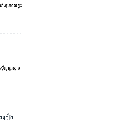
ំងប្រទេសក្នុង
ីណូ​អូរស្មាច់​
ង​គ្រឿង​