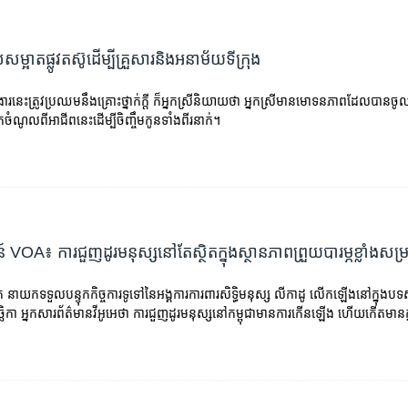
សសម្អាតផ្លូវតស៊ូដើម្បីគ្រួសារនិងអនាម័យទីក្រុង
រនេះត្រូវប្រឈមនឹងគ្រោះថ្នាក់ក្តី ក៏អ្នកស្រីនិយាយថា អ្នកស្រីមានមោទនភាពដែលបានចូលរួម
កចំណូលពីអាជីពនេះដើម្បីចិញ្ចឹមកូនទាំងពីរនាក់។
VOA៖ ការជួញដូរមនុស្សនៅតែស្ថិតក្នុងស្ថានភាពព្រួយបារម្ភខ្លាំងសម្រា
នាយកទទួលបន្ទុកកិច្ចការទូទៅនៃអង្គការការពារសិទ្ធិមនុស្ស លីកាដូ លើកឡើងនៅក្នុងប
វិច្ឆិកា អ្នកសារព័ត៌មានវីអូអេថា ការជួញដូរមនុស្សនៅកម្ពុជាមានការកើនឡើង ហើយកើតមានក