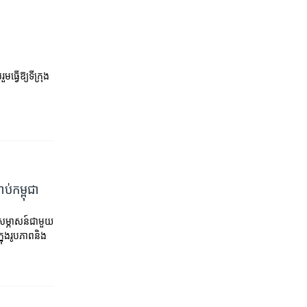
ធ្វើឱ្យទីក្រុង
ប់កម្ពុជា
ទសម្ភាសន៍ជាមួយ
្នុងរូបភាពនិង