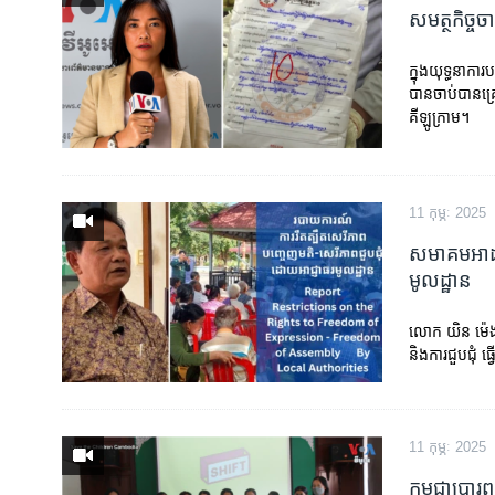
សមត្ថកិច្ច
ក្នុងយុទ្ធនាកា
បានចាប់បានគ្
គីឡូក្រាម។
11 កុម្ភៈ 2025
សមាគម​អាដហុ
មូលដ្ឋាន
លោក យិន ម៉េងល
និងការជួបជុំ ធ
11 កុម្ភៈ 2025
កម្ពុជា​ប្រារ