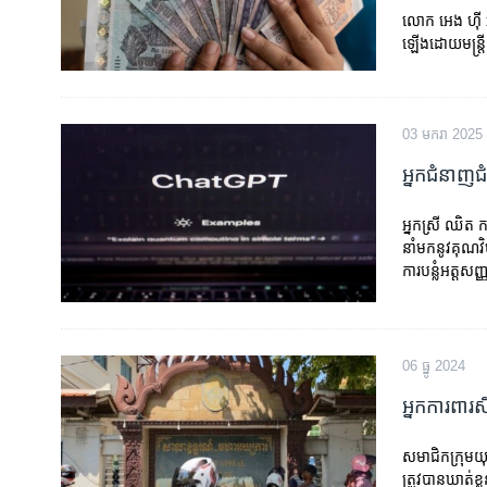
លោក អេង ហ៊ី អ្នក
ឡើង​ដោយ​មន្រ្ត
03 មករា 2025
អ្នកជំនាញ​ជំរ
អ្នកស្រី ឈិត កណិ
នាំ​មក​នូវ​គុណ​វ
ការបន្លំ​អត្តស
06 ធ្នូ 2024
អ្នកការពារ​ស
សមាជិកក្រុមយុវ
ត្រូវបានឃាត់ខ្