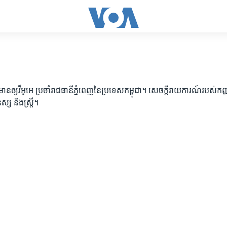
ត៌មានឲ្យវីអូអេ ប្រចាំរាជធានីភ្នំពេញនៃប្រទេសកម្ពុជា។ សេចក្តីរាយការណ៍របស់កញ្
្ស និងស្ត្រី។