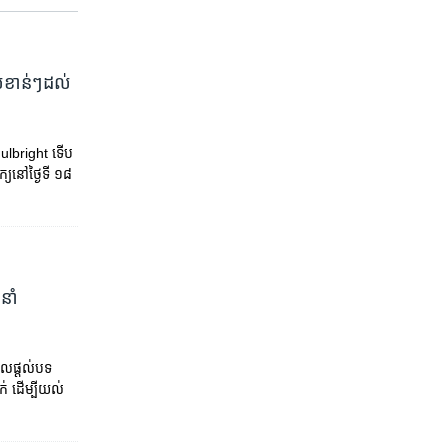
ខាន់ៗ​ដល់​
bright​ ទើប​​​​
​នៅ​ថ្ងៃ​ទី ​១៨
នាំ
ែលផ្តល់បទ
 ដើម្បីយល់