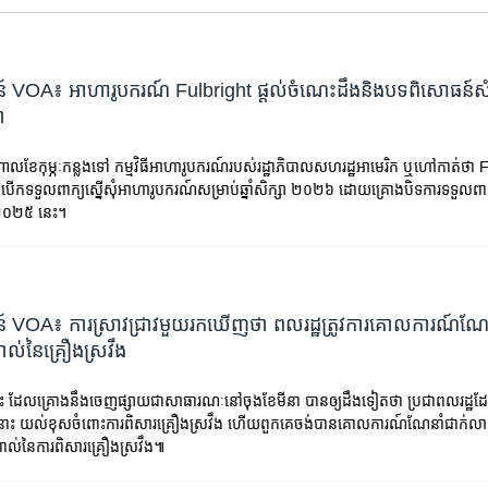
 VOA៖ អាហារូបករណ៍ Fulbright ផ្តល់​ចំណេះដឹង​និង​បទពិសោធន៍​សំ
ា
ាល​ខែកុម្ភៈ​កន្លង​ទៅ កម្មវិធី​អាហារូបករណ៍​របស់​​រដ្ឋាភិបាល​​​សហរដ្ឋ​អាមេរិក ឬ​ហៅកាត់​ថា Ful
​បើកទទួល​​ពាក្យ​ស្នើ​សុំ​អាហារូបករណ៍​​សម្រាប់​ឆ្នាំ​សិក្សា ​២០២៦ ដោយ​គ្រោង​បិទ​ការទទួល​​ពាក្យ
 ២០២៥​ នេះ។
៍ VOA៖ ការស្រាវជ្រាវមួយរកឃើញថា ពលរដ្ឋត្រូវការគោលការណ៍ណែ
ាល់នៃគ្រឿងស្រវឹង
 ដែលគ្រោងនឹងចេញផ្សាយជាសាធារណៈនៅចុងខែមីនា បានឲ្យដឹងទៀតថា ប្រជាពលរដ្ឋដ
នោះ យល់ខុសចំពោះការពិសារគ្រឿងស្រវឹង ហើយពួកគេចង់បានគោលការណ៍ណែនាំជាក់លាក់
ពាល់នៃការពិសារគ្រឿងស្រវឹង៕