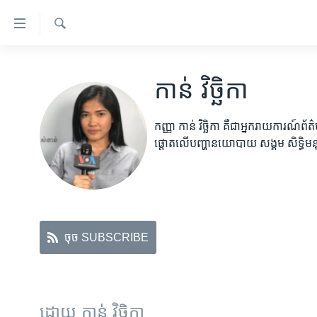
ភ្ជាប់​
ទៅ​
គេហទំព័រ​
ស្វែង​
កម្ពុជា
រក
ទាក់ទង
កាន់ វិច្ឆិកា
អន្តរជាតិ
រំលង​
និង​
អាមេរិក
កញ្ញា កាន់ វិច្ឆិកា គឺជាអ្នករាយការណ៍ព័
ចូល​
ចិន
ផ្តោតលើបញ្ហានយោបាយ សង្គម សិទ្ធិមនុស
ទៅ​​
ទំព័រ​
ហេឡូវីអូអេ
ព័ត៌មាន​​
កម្ពុជាច្នៃប្រតិដ្ឋ
តែ​
ម្តង
ព្រឹត្តិការណ៍ព័ត៌មាន
រំលង​
ចុច SUBSCRIBE
ទូរទស្សន៍ / វីដេអូ​
និង​
ចូល​
វិទ្យុ / ផតខាសថ៍
ទៅ​
កម្មវិធីទាំងអស់
ទំព័រ​
ដោយ កាន់ វិច្ឆិកា