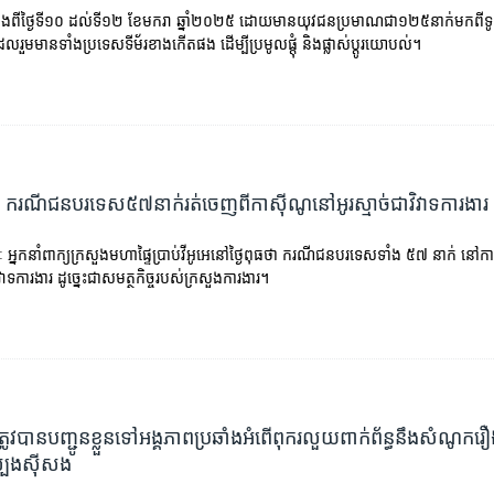
វើឡើងពីថ្ងៃទី១០ ដល់ទី១២ ខែមករា ឆ្នាំ២០២៥ ដោយមានយុវជនប្រមាណជា១២៥នាក់មកពីទូទា
លរួមមានទាំងប្រទេសទីម័រខាងកើតផង ដើម្បីប្រមូលផ្តុំ និងផ្លាស់ប្តូរយោបល់។
ា ករណី​ជនបរទេស​៥៧នាក់​រត់​ចេញ​ពី​កាស៊ីណូ​នៅ​អូរស្មាច់​ជា​វិវាទ​ការងារ
នកនាំពាក្យ​ក្រសួង​មហាផ្ទៃ​ប្រាប់​វីអូអេនៅ​ថ្ងៃ​ពុធ​ថា ករណី​ជនបរទេស​ទាំង​ ៥៧ ​នាក់​ នៅ​កាស៊
ិវាទ​ការងារ ដូច្នេះ​ជា​សមត្ថកិច្ច​របស់​ក្រសួង​ការងារ។
ក់​ត្រូវបាន​បញ្ជូនខ្លួន​ទៅ​អង្គភាព​ប្រឆាំង​អំពើ​ពុករលួយ​ពាក់ព័ន្ធនឹង​សំណូក​រឿ
បែង​ស៊ីសង