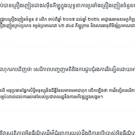
ចាប់បានគ្រឿងញៀនជាង៤ម៉ឺនគីឡូក្នុងយុទ្ធនាការប្រឆាំងគ្រឿងញៀនចំន
របង្ក្រាបគ្រឿងញៀនចំនួន ៩ លើក ចាប់ពីឆ្នាំ ២០១៧ ដល់ឆ្នាំ ២០២៤ អាជ្ញាធរមានសមត្ថកិច្ចគ្
រឿងញៀនគ្រប់ប្រភេទ ទម្ងន់ប្រមាណជា ៤២.៨៤៨ គីឡូក្រាម និងសារធាតុគីមីផ្សំប្រមា
ក​រក​ឃើញ​ថា សេរីភាព​បញ្ចេញ​មតិ​និង​ការ​ជួបជុំ​រង​ការ​រឹតត្បិត​ដោយ​អាជ
ី អនុប្រធានផ្នែកសិទ្ធិមនុស្សនិងដីធ្លីនៃសមាគមអាដហុក លើកឡើងថា ការរឹតត្បិតសេរីភ
្វើឲ្យប៉ះពាល់ដល់ការរស់នៅរបស់ប្រជាពលរដ្ឋនិងការអភិវឌ្ឍក្នុងសង្គម។
ព្ធ​ទិវា​សុវត្ថិភាព​អ៊ីនធឺណិត​ដើម្បី​ជំរុញ​ការយល់​ដឹង​ពីការ​ប្រើប្រាស់​អ៊ីនធឺណ