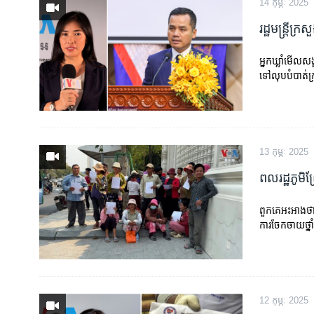
14 កុម្ភៈ 2025
រដ្ឋមន្រ្តី
អ្នកឃ្លាំមើលស
ទៅលុបបំបាត់ក្
13 កុម្ភៈ 2025
ពលរដ្ឋភូមិព
ពួកគេអះអាងថា
ការចែកចាយថ្នា
12 កុម្ភៈ 2025