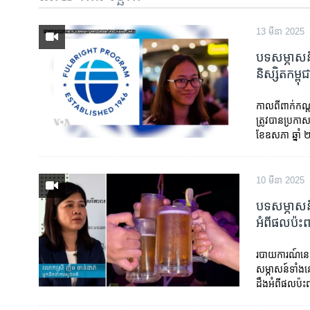
រចនា
សម្ព័ន្ធ​
13 មីនា 2025
រំលង​
និង​
បទសម្ភាសន៍
ចូល​
និស្សិត​កម្ពុជ
ទៅ​
កាន់​
​កាលពី​ពាក់កណ្ត
ទំព័រ​
ត្រូវបាន​ប្រកាស​
ស្វែង​
ខែឧសភា​ ឆ្នាំ​
រក
10 មីនា 2025
បទសម្ភាសន
អំពីផលប៉ះព
របាយការណ៍នេះ
សម្ភាសន៍ទាំង
ដឹងអំពីផលប៉ះ