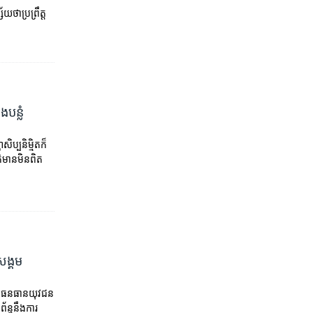
ា​​​ប្រព្រឹត្ត​
ែងបន្លំ
ប្បនិមិ្មតក៏​​​
ត៌មាន​មិន​ពិត
​សង្គម
ឌ្ឍន៍ធនធានយុវជន
័ន្ធនឹង​ការ