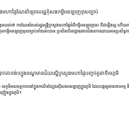
ក្រសួងមហាផ្ទៃណែនាំឲ្យពលរដ្ឋកុំសងកម្ចីអនឡាញខុសច្បាប់
ង្គមយល់ថា ការណែនាំរបស់រដ្ឋមន្រ្តីក្រសួងមហាផ្ទៃអំពីកម្ចីអនឡាញនេះ គឺជារឿងល្អ ហ
រុមកម្ចីអនឡាញខុសច្បាប់ទាំងនោះបាន ប្រសិនបើអាជ្ញាធរចាត់វិធានការដោយមានប្រសិទ្ធ
្រែកតាគង់១ក្នុងខណ្ឌមានជ័យស្នើក្រសួងមហាផ្ទៃបញ្ចប់តួនាទីមេភូមិ
 មេភូមិអសមត្ថភាពនៅក្នុងការបិទល្បែងស៊ីសងអនឡាញក្នុងភូមិ ដែលបង្កឲ្យមានចោរកម្ម 
ំញៀនក្នុងភូមិ។