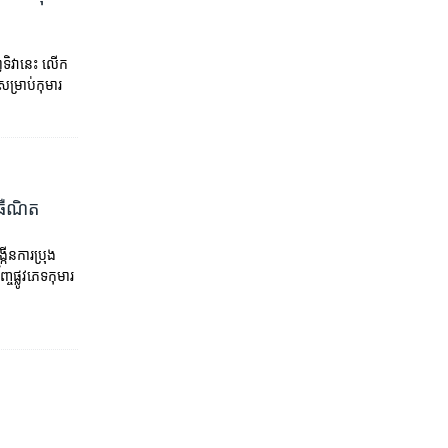
្ធទិវានេះ លើក
សម្រាប់កុមារ
ីនធឺណិត
ន​ការ​ប្រុង​
​ផ្លូវភេទ​កុមារ​