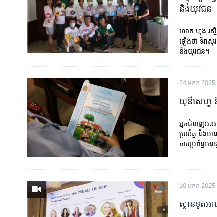
និងយុវជន
លោក ហុង រស្មី
ឡើងថា ទិវាសុវត
និងយុវជន។
24 មករា 2025
យូនីសេហ្វ និ
អ្នកជំនាញ​អះអាង​
ប្រយ័ត្ន និង​មាន
តាម​ប្រព័ន្ធ​
10 មករា 2025
ស្ថានទូតអាម