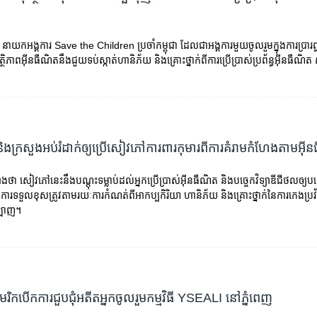
 នាយកអង្គការ Save the Children ប្រចាំកម្ពុជា ដែលជាអង្គការមួយចូលរួមក្នុងការប្រារព
្ថិភាពអ៊ីនធឺណិតនឹងជួយទប់ស្កាត់ហានិភ័យ និងគ្រោះថ្នាក់ពីការប្រើប្រាស់ប្រព័ន្ធអ៊ីនធឺណិត 
ង​ក្រសួង​អប់រំ​ដាក់​ឲ្យ​ប្រើ​សៀវភៅ​ការពារ​កុមារ​ពី​ការគំរាម​កំហែង​តាម​អ៊
ថា សៀវភៅ​នេះ​នឹង​បណ្តុះ​​ទម្លាប់​ដល់​អ្នក​ប្រើប្រាស់​អ៊ីនធឺណិត និង​បច្ចេកវិទ្យា​ឌីជីថល​ឲ្យ​បង្កើ
​ការទទួល​ខុសត្រូវ​តាមរយៈ​ការ​កំណត់​ពី​អាកប្បកិរិយា ហានិភ័យ និង​គ្រោះថ្នាក់​នៃ​ការកេង​ប្រវ័ញ្ច
អនឡាញ។
េរិកបើកការជួបជុំអតីតអ្នកចូលរួមកម្មវិធី YSEALI នៅភ្នំពេញ