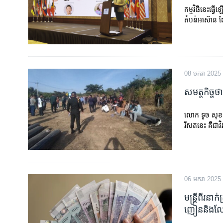
កម្មវិធីនេះធ្
តំបន់អាស៊ាន ដែ
08 មករា 2025
សមត្ថកិច្ចថ
លោក ទូច សុខៈ អ្
រីសត​​នេះ គឺជា​វ
06 មករា 2025
មន្រ្តី​ពីរនា
ញៀន​និង​ល្