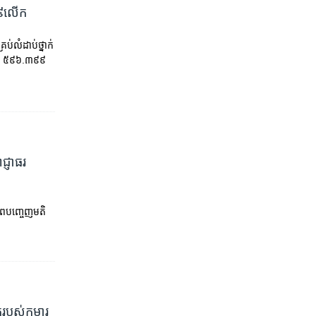
ួន៩លើក
រប់លំដាប់ថ្នាក់
ណជា ៥៩៦.៣៩៩
្ញាធរ​
ាពបញ្ចេញមតិ
ិត​របស់កុមារ​