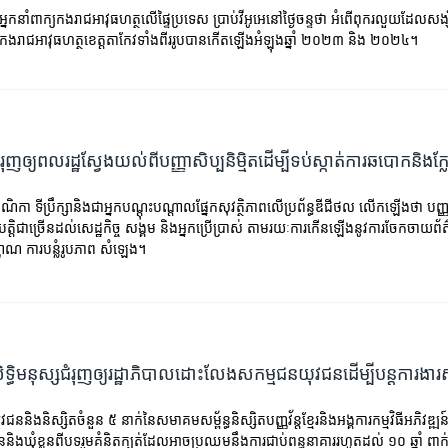
នាំពាក្យ​កងរាជអាវុធហត្ថ​លើ​ផ្ទៃ​ប្រទេស ​ប្រាប់​វីអូអេ​​​នៅ​ថ្ងៃចន្ទ​ថា អំពើ​ពុក​រលួយ​ដែល​សង្ស័យ​ថ
ី​កងរាជ​អាវុធហត្ថ​ខេត្ត​តាកែវ​ទាំង​ពីរ​រូបបាន​កើត​ឡើង​អំឡុង​ឆ្នាំ ២០២៣ និង ២០២៤។
ុញ​ឲ្យ​ពលរដ្ឋ​ស្វែង​យល់​ពី​​​បញ្ញា​សិប្បនិម្មិតដើម្បី​ទប់ស្កាត់​ការ​ឆបោក​និងក្ល
កា ទីប្រឹក្សា​និង​ជា​អ្នក​បណ្ដុះ​បណ្ដាល​ផ្នែក​សុវត្ថិ​ភាព​លើ​ប្រព័ន្ធ​ឌីជីថល លើកឡើងថា បញ្ញា​​សិ
ិបត្តិ​ជាច្រើន​ដល់​សេដ្ឋកិច្ច សង្គម និង​អ្នកប្រើប្រាស់​ តាមរយៈ​ការកើន​ឡើង​នូវ​ការ​ចែកចាយ​​ព័
ញ្ញាណ ការ​បន្លំ​រូបភាព សំឡេង។
ិទ្ធិ​មនុស្ស​ជំរុញ​ឲ្យ​រដ្ឋាភិបាល​ដោះលែង​សកម្មជន​យុវជន​ដើម្បី​បន្ត​ការងារ
ជននិងនិស្សិតចំនួន ៥ នាក់នៃសមាគមសម្ព័ន្ធនិស្សិតបញ្ញវ័ន្ត​ខ្មែរ​និង​អង្គការកម្មវិធីអភិវ
លួននិងឃុំខ្លួនពីបទរួមគំនិតក្បត់​ដែលអាចប្រឈមនឹងការជាប់ពន្ធនាគាររហូតដល់ ១០ ឆ្នាំ ពាក់ព