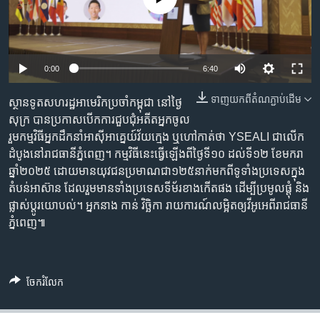
រចនា
សម្ព័ន្ធ​
Khmer English
រំលង​
និង​
បណ្តាញ​សង្គម
Auto
0:00
6:40
ចូល​
ទៅ​
240p
ទាញ​យក​ពី​តំណភ្ជាប់​ដើម
ស្ថានទូតសហរដ្ឋអាមេរិកប្រចាំកម្ពុជា នៅថ្ងៃ
កាន់​
360p
សុក្រ បានប្រកាសបើកការជួបជុំអតីតអ្នកចូល
ទំព័រ​
ភាសា
រួមកម្មវិធីអ្នកដឹកនាំអាស៊ីអាគ្នេយ៍វ័យក្មេង ឬហៅកាត់ថា YSEALI ជាលើក
ស្វែង​
480p
Auto
240p
360p
480p
ដំបូងនៅរាជធានីភ្នំពេញ។ កម្មវិធីនេះធ្វើឡើងពីថ្ងៃទី១០ ដល់ទី១២ ខែមករា
រក
720p
ឆ្នាំ២០២៥ ដោយមានយុវជនប្រមាណជា១២៥នាក់មកពីទូទាំងប្រទេសក្នុង
720p
1080p
តំបន់អាស៊ាន ដែលរួមមានទាំងប្រទេសទីម័រខាងកើតផង ដើម្បីប្រមូលផ្តុំ និង
1080p
ផ្លាស់ប្តូរយោបល់។ អ្នកនាង កាន់ វិច្ឆិកា រាយការណ៍លម្អិតឲ្យវីអូអេពីរាជធានី
ភ្នំពេញ៕
ចែករំលែក