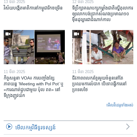
13 មីនា 2025
12 មីនា 2025
វិស័យ​បង្កើត​មាតិកា​នៅ​កម្ពុជា​រីក​ចម្រើន
ទីប្រឹក្សា​គណបក្ស​កម្លាំង​ជាតិ​ស្នើ​តុលាការ​
ឲ្យ​លោក​បង់ប្រាក់​សំណង​ប្រមាណ​១០​
ម៉ឺន​ដុល្លារ​ជា​ដំណាក់កាល
11 មីនា 2025
11 មីនា 2025
កិច្ចសន្ទនា VOA៖ ការ​បញ្ចាំង​ខ្សែ
ជីវភាពពលករខ្មែរមួយចំនួននៅតែ
ភាពយន្ត ‘Meeting with Pol Pot’ ឬ
ប្រឈមការលំបាក បើទោះធ្វើការនៅ
«ការណាត់ជួប​ជាមួយ​ ប៉ុល ពត» នៅ
ប្រទេសថៃ
ទីក្រុងញូវយ៉ក​
មើល​វីដេអូ​ទាំង​អស់
មើល​កម្មវិធី​ទូរទស្សន៍