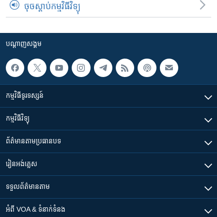
ចុចស្តាប់កម្មវិធីវិទ្យុ
បណ្តាញ​សង្គម
កម្មវិធី​ទូរទស្សន៍
កម្មវិធី​វិទ្យុ
ព័ត៌មាន​តាមប្រធានបទ​
រៀន​​អង់គ្លេស
ទទួល​ព័ត៌មាន​តាម
អំពី​ VOA & ទំនាក់ទំនង