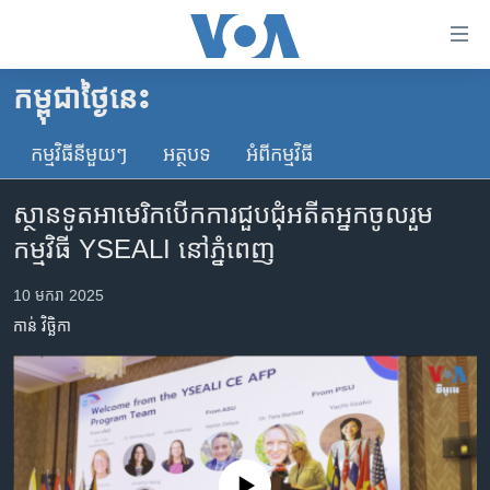
ភ្ជាប់​
ទៅ​
គេហទំព័រ​
កម្ពុជាថ្ងៃនេះ
កម្ពុជា
ទាក់ទង
រំលង​
កម្មវិធី​នីមួយៗ
អត្ថបទ​
អំពី​កម្មវិធី​
អន្តរជាតិ
និង​
អាមេរិក
ចូល​
ស្ថានទូតអាមេរិកបើកការជួបជុំអតីតអ្នកចូលរួម
ទៅ​​
ចិន
កម្មវិធី YSEALI នៅភ្នំពេញ
ទំព័រ​
ហេឡូវីអូអេ
ព័ត៌មាន​​
10 មករា 2025
តែ​
កម្ពុជាច្នៃប្រតិដ្ឋ
កាន់ វិច្ឆិកា
ម្តង
ព្រឹត្តិការណ៍ព័ត៌មាន
រំលង​
និង​
ទូរទស្សន៍ / វីដេអូ​
ចូល​
វិទ្យុ / ផតខាសថ៍
ទៅ​
ទំព័រ​
កម្មវិធីទាំងអស់
No media source currently available