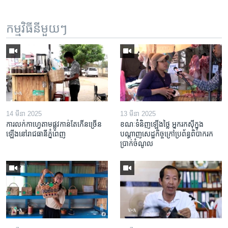
កម្មវិធី​នីមួយៗ
14 មីនា 2025
13 មីនា 2025
ការលក់​កាហ្វេ​តាម​ផ្លូវ​កាន់តែ​កើន​ច្រើន​
ខណៈទំនិញឡើងថ្លៃ អ្នករកស៊ីក្នុង​
ឡើង​នៅ​រាជធានី​ភ្នំពេញ
បណ្តាញ​សេដ្ឋកិច្ចក្រៅ​ប្រព័ន្ធពិបាក​រក​
ប្រាក់​ចំណូល