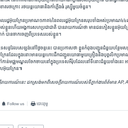
ត​រថក្រោះ រថយន្ត​យោធានិង​កាំភ្លើង​ធំ​ រុស្ស៊ីមួយ​ចំនួន។
ខំ​ពលរដ្ឋ​អ៊ុយក្រែន​ប្រមាណ១ភាគ៤នៃ​ពលរដ្ឋអ៊ុយក្រែន​សរុប​ទាំង​អស់​ប្រមាណ​៤៤ល
​របស់​ខ្លួន​ហើយ​អង្គការ​សហប្រជាជាតិ បាន​រាយការណ៍​ថា មាន​ជន​ភៀស​ខ្លួនអ៊ុយ
 បាន​ចាកចេញ​ពី​ប្រទេស​របស់​ខ្លួន។
រទេស​នូវែលសេឡង់នៅ​ថ្ងៃចន្ទ​នេះ បាន​ប្រកាស​ថា ខ្លួន​កំពុងបញ្ជូន​ជំនួយ​បន្ថែមសម្រា
អ៊ុយក្រែន​ដែលក្នុង​នោះ​មាន​យន្តហោះ​ដឹក​ជញ្ជូន​យោធាមួយ​គ្រឿង​និង​បុគ្គលិក​ប្រមា
ន់​មជ្ឈមណ្ឌល​ចែក​ចាយ​នៅ​ក្នុង​ប្រទេសអឺរ៉ុប​ដែល​នៅ​ទីនោះជំនួយ​ទាំង​នេះ​ អាចត្
ទេស​អ៊ុយក្រែន៕
ចក្តីរាយការណ៍​នេះ ដកស្រង់​មកពី​សេចក្តីរាយការណ៍​របស់​ទីភ្នាក់ងារ​ព័ត៌មាន AP,
Follow us
បោះពុម្ព