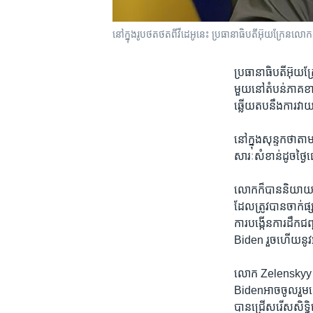
នៅ​ក្នុង​រូបថត​ថត​ពី​វីដេអូ​នេះ ប្រធានាធិបតី​អ៊ុយក្រែន​
ប្រធានាធិបតី​អ៊ុយក្
មួយ​នៅ​តំបន់​ភាគ​ខ
ឆ្លើយ​តប​នឹង​ការវាយ​
នៅ​ក្នុង​សុន្ទកថា​តាម
សារៈសំខាន់​ដូចថ្ងៃ​
លោកក៏​បាននិយាយ​ផង
ដែល​ត្រូវ​បាន​ចាក់
ការបង្កើន​ការ​ដឹក​
Biden ​រួច​ហើយ​នូវ​អ
លោក Zelenskyy ប
Bidenអាច​ចូលរួម​នៅ​
បាន​ជ្រើសរើស​សិទ្