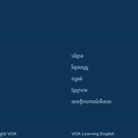
បរិស្ថាន
វិទ្យាសាស្រ្ត
វប្បធម៌
ខ្មែរក្រហម
សេចក្តីរាយការណ៍ពិសេស
ស​​ជាមួយ VOA
VOA Learning English