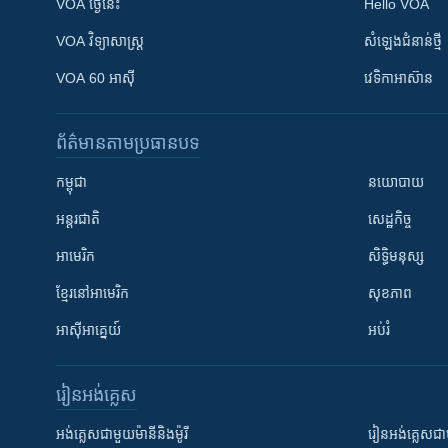
VOA ថ្ងៃនេះ
Hello VOA
VOA ​វិទ្យាសាស្ត្រ
សំឡេង​ជំនាន់​ថ្មី
VOA 60 អាស៊ី
វេទិកា​អាស៊ាន
ព័ត៌មាន​តាមប្រធានបទ​
កម្ពុជា
នយោបាយ
អន្តរជាតិ
សេដ្ឋកិច្ច
អាមេរិក
សិទ្ធិមនុស្ស
ខ្មែរ​នៅអាមេរិក
សុខភាព
អាស៊ីអាគ្នេយ៍
អប់រំ
រៀន​​អង់គ្លេស
អង់គ្លេស​ជាមួយ​ម៉ានី​និង​ម៉ូរី
រៀន​​​​​​អង់គ្លេ