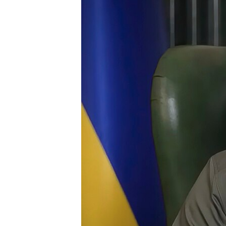
រចនា
សម្ព័ន្ធ​
រំលង​
និង​
ចូល​
ទៅ​
កាន់​
ទំព័រ​
ស្វែង​
រក