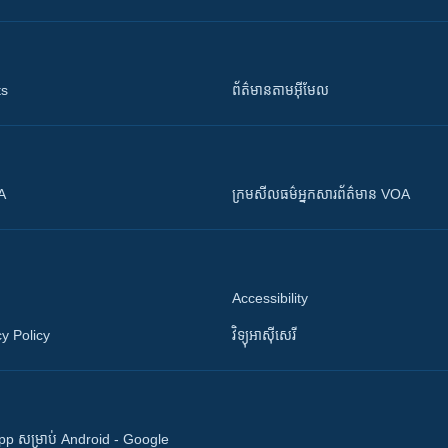
ts
ព័ត៌មាន​តាម​អ៊ីមែល
OA
ក្រម​​​សីលធម៌​​​អ្នក​​​សារព័ត៌មាន VOA
Accessibility
y Policy
វិទ្យុ​អាស៊ី​សេរី
 App សម្រាប់ Android - Google