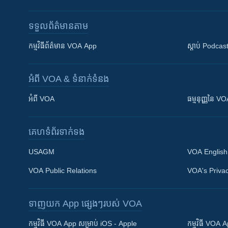
ទទួល​ព័ត៌មាន​តាម
កម្មវិធី​ព័ត៌មាន VOA App
ស្តាប់ Podcas
អំពី​ VOA & ទំនាក់ទំនង
អំពី​ VOA
ធម្មនុញ្ញ​នៃ V
គេហទំព័រ​​ទាក់ទង
USAGM
VOA English
VOA Public Relations
VOA's Privac
ទាញយក​ App ផ្សេងៗ​របស់​ VOA
Khmer English
កម្មវិធី​ VOA App សម្រាប់ iOS - Apple
កម្មវិធី​ VOA