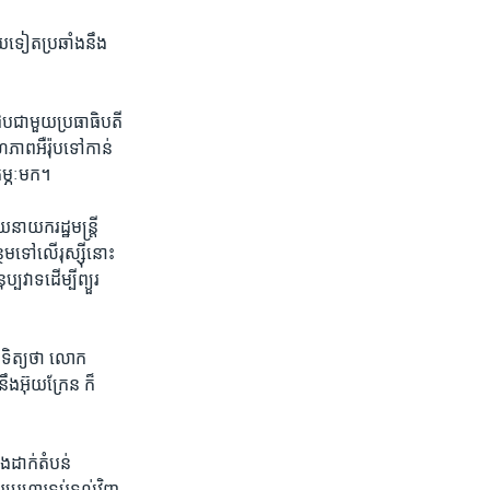
មួយ​ទៀត​ប្រឆាំង​នឹង​
​ជាមួយ​ប្រធាធិបតី​
ភាព​អឺរ៉ុបទៅ​កាន់
ម្ភៈ​មក។
នាយករដ្ឋមន្ត្រី​
ទៅ​លើ​រុស្ស៊ី​នោះ
្បវាទដើម្បី​ព្យួរ​
អាទិត្យ​ថា លោក
ឹង​អ៊ុយក្រែន​ ក៏​
លោងដាក់​តំបន់
ប្រហារ​ទប់​ទល់វិញ​