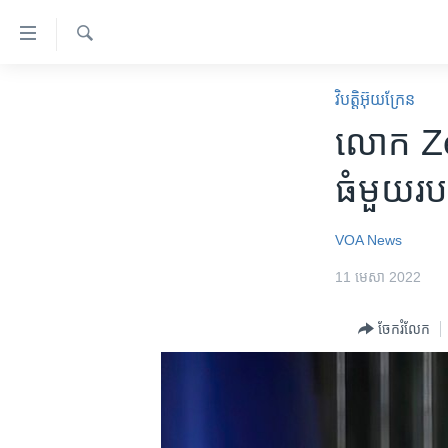
ភ្ជាប់​
ទៅ​
គេហទំព័រ​
ស្វែង​
កម្ពុជា
រក
វិបត្តិអ៊ុយក្រែន
ទាក់ទង
អន្តរជាតិ
លោក Zele
រំលង​
និង​
អាមេរិក
ធំ​មួយ​រប
ចូល​
ចិន
ទៅ​​
ទំព័រ​
ហេឡូវីអូអេ
VOA News
ព័ត៌មាន​​
កម្ពុជាច្នៃប្រតិដ្ឋ
11 មេសា 2022
តែ​
ម្តង
ព្រឹត្តិការណ៍ព័ត៌មាន
ចែករំលែក
រំលង​
ទូរទស្សន៍ / វីដេអូ​
និង​
ចូល​
វិទ្យុ / ផតខាសថ៍
ទៅ​
កម្មវិធីទាំងអស់
ទំព័រ​