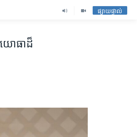
ផ្សាយផ្ទាល់
​យោធា​ដ៏​