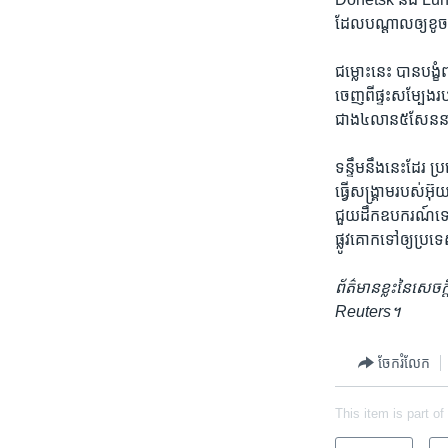
ដែល​បណ្តាល​ឲ្យខូចខា
ជម្លោះ​នេះ បាន​បង្
ចេញ​ពី​ផ្ទះ​សម្បែង
ជាង៤លាន៥សែន​នាក់
ទន្ទឹម​នឹងនេះ​ដែរ ប្
ធ្វើ​សង្គ្រាម​របស់​
ជួយដឹកឧបករណ៍​ទៅ​កា
ផ្លូវ​គោក​ទៅ​ឲ្យ​ប្រ
ព័ត៌មាន​ខ្លះ​នៃ​សេ
Reuters។
ចែករំលែក
This item is part of