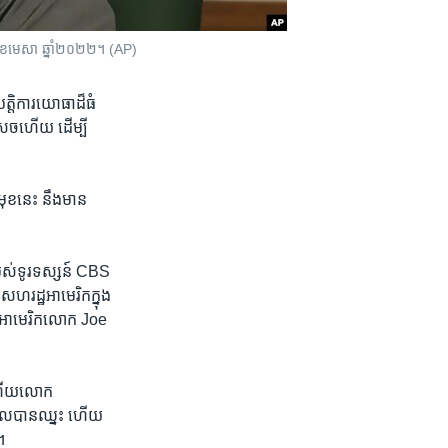
១០ ខែ​មេសា ឆ្នាំ​២០២២។ (AP)
្តិការ​យោធាដ៏​ធំ​
េច​ហើយ​ ដើម្បី​
​មុខ​នេះ នឹង​មាន​
របស់​ទូរទស្សន៍ CBS
ហរដ្ឋ​អាមេរិក​ក្នុង
តី​អាមេរិក​លោក Joe
 ហើយ​លោក
​ដែលបាន​ឈ្នះ​ ហើយ​
។