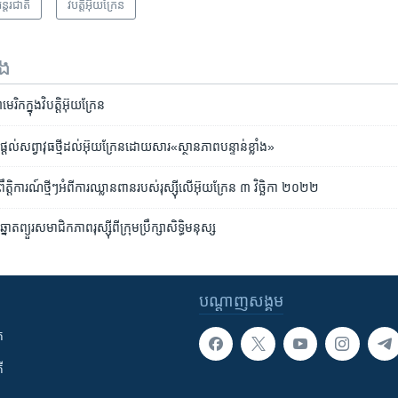
ន្តរជាតិ
វិបត្តិអ៊ុយក្រែន
ទង
ក​ក្នុង​វិបត្តិ​អ៊ុយក្រែន
ញា​ផ្តល់​សព្វាវុធ​ថ្មី​ដល់​អ៊ុយក្រែន​ដោយសារ​«ស្ថានភាព​បន្ទាន់​ខ្លាំង»
តិការណ៍ថ្មីៗអំពីការ​ឈ្លានពាន​របស់​រុស្ស៊ី​លើ​អ៊ុយក្រែន ៣ វិច្ឆិកា ២០២២
ព្យួរ​សមាជិកភាព​រុស្ស៊ី​ពី​ក្រុមប្រឹក្សា​សិទ្ធិ​មនុស្ស
បណ្តាញ​សង្គម
ក
ី