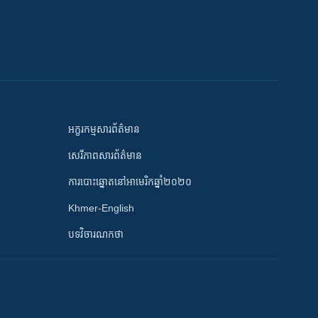
អក្ខរកម្មសារព័ត៌មាន
សេរីភាពសារព័ត៌មាន
ការបោះឆ្នោតនៅអាមេរិកឆ្នាំ២០២០
Khmer-English
បទវិចារណកថា