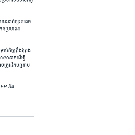
ាន​នាក់ឲ្យរត់​គេច
ក្រែន​ប្រមាណ
ប់​កិច្ចប្រឹង​ប្រែង
ណ៥០នាក់​ដើម្បី​
រូវ​ដឹក​បន្ត​តាម​
 AFP និង