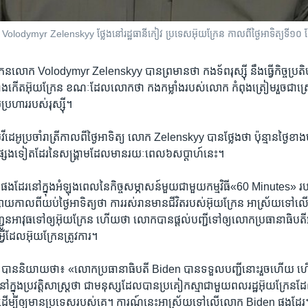
លោក Volodymyr Zelenskyy ថ្លែង​នៅ​រដ្ឋធានី​កៀវ ប្រទេស​អ៊ុយក្រែន កាល​ពី​ថ្ងៃ​អាទិត្យ​ទី​
រែន​លោក Volodymyr Zelenskyy បាន​ព្រមាន​ថា កង​ទ័ព​រុស្ស៊ី នឹង​ធ្វើ​កិច្ចប្រតិបត
ាង​កើត​អ៊ុយក្រែន ខណៈ​ដែល​លោក​ថា កង​កម្លាំង​របស់​លោក​ កំពុងត្រៀមរួច​ជា​ស្រ
ប្រហារ​របស់​រុស្ស៊ី។
​វីដេអូ​ប្រចាំ​រាត្រី​កាលពី​ថ្ងៃ​អាទិត្យ លោក Zelenskyy បាន​ថ្លែង​ថា ប៉ុន្មាន​ថ្ងៃ​ខាង
ផ្សេង​ទៀត​ដែរ​នៃ​សង្គ្រាម​ដែល​មាន​រយៈ​ពេល​៦​សប្តាហ៍​នេះ។
​ដែរនៅ​ក្នុង​អំឡុង​ពេល​នៃ​កិច្ចសម្ភាសន៍​មួយជាមួយកម្មវិធី​«60 Minutes» 
ផ្សាយកាលពី​យប់ថ្ងៃអាទិត្យ​ថា ការរស់រានមាន​ជីវិត​របស់អ៊ុយក្រែន អាស្រ័យទៅ​លើស
ជញ្ជូន​អាវុធ​ទៅឲ្យ​អ៊ុយក្រែន​ ហើយ​ថា លោកបានផ្តល់​បញ្ជី​ទៅ​ឲ្យ​លោក​ប្រធានាធិប
្វី​ដែល​អ៊ុយក្រែន​ត្រូវការ។
ាន​និយាយ​ថា៖ «លោក​ប្រធានាធិបតី Biden បាន​ទទួល​បញ្ជី​នោះ​រួច​ហើយ​
ក្នុង​ប្រវត្តិសាស្រ្តថា ជា​មនុស្ស​ដែល​បាន​ប្រគៀក​ស្មា​ជាមួយ​ពលរដ្ឋ​អ៊ុយក្រែន
ធិដើម្បី​ឲ្យ​មាន​ប្រទេសរបស់​គេ។ ការណ៍​នេះអាស្រ័យ​ទៅ​លើ​លោក Biden ផង​ដែរ