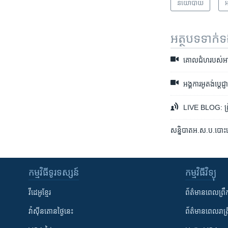
នយោបាយ
អ
អត្ថបទ​ទាក់
គោល​ជំហ​របស់​អាមេរិ
អង្គការ​អូតង់​ប្តេជ្
LIVE BLOG: ព្រឹត្
សន្និបាត​អ.ស.ប.​បោះឆ្នោត​
កម្មវិធី​ទូរទស្សន៍
កម្មវិធី​វិទ្យុ
វីដេអូ​ខ្មែរ
ព័ត៌មាន​ពេល​ព្រឹ
វ៉ាស៊ីនតោន​ថ្ងៃ​នេះ
ព័ត៌មាន​​ពេល​រាត្រ