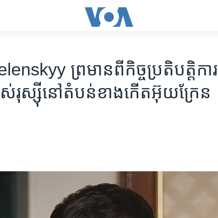
nskyy ព្រមាន​ពី​កិច្ចប្រតិបត្តិការ
ស់​រុស្ស៊ី​​នៅ​តំបន់​ខាង​កើត​អ៊ុយក្រែន