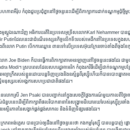
ហភាព​អឺរ៉ុប កំពុង​ជួប​ប្រជុំ​គ្នា​នៅ​ថ្ងៃ​ចន្ទ​នេះ​ដើម្បី​ពិភាក្សា​ការដាក់​ទណ្ឌកម្ម​ជុំថ្មី​
ង​មូស្គូ​ឯណោះ​វិញ អធិការបរតី​នៃ​ប្រទេស​អូទ្រីស​លោកKarl Nehammer បានជួប
ir Putinដែល​នេះជា​ដំណើរ​ទស្សនកិច្ច​លើក​ទី១​របស់មេដឹកនាំ​នៃ​ប្រទេសក្នុង​សហ
់តាំងពី​លោក Putin បើក​ការឈ្លាន ពានទៅលើ​ប្រទេស​អ៊ុយក្រែន​ចាប់តាំងពី​ចុងខែ​កុ
លោក Joe Biden ក៏​បានធ្វើការ​ពិភាក្សា​តាម​អនឡាញ​នៅ​ថ្ងៃ​ចន្ទ​នេះ​ផង​ដែរ ជា​មួយ
a Modi។ ស្របពេល​ដែល​សហរដ្ឋអាមេរិក កំពុងរកវិធី​ដើម្បី​ដាក់​ទណ្ឌកម្មបន្ថែម
អព្យាក្រឹត​របស់​ខ្លួនដោយ​បន្តទិញ​ប្រេងនិង​ឧស្ម័ន្ធ​ពី​រុស្ស៊ី​ហើយ​ក៏​បាន​បោះឆ្នោត​អនុប
ក្សាសិទ្ធិមនុស្ស​របស់​អង្គការ​សហប្រជាជាតិ​ផង​ដែរ។
ាន​លោកស្រី Jen Psaki បាន​បញ្ជាក់​នៅ​ក្នុង​សេចក្តី​ថ្លែងការណ៍​មួយ​កាលពី​ថ្ងៃ​
ជំនួប​នេះ​ដើម្បី​ពិភាក្សា​ពី​ផល​វិបាក​នានា​នៃសង្គ្រាមដ៏​ឃោរឃៅ​របស់​រុស្ស៊ីប្រឆាំង​ន
អស្ថិរភាព​នៃសង្វាក់​ផ្គត់ផ្គង់​សាកល​ និង​ទំនិញទី​ផ្សារ​ផង​ដែរ។
្រភព​អង់គ្លេស បាន​ប្រាប់​ឲ្យ​ដឹង​នៅ​ថ្ងៃ​ចន្ទ​នេះ​ថា កងកម្លាំ​រុស្ស៊ី បានបន្តបាញ់ ផ្
k នៅ​ភាគ​ខាង​កើត​អ៊ុយក្រែន​ហើយ​កងកម្លាំង​របស់​អ៊ុយក្រែន បាន​ធ្វើការ​វាយ