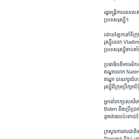
រដ្ឋមន្ត្រី​ការបរទេស​ស
ប្រទេស​រុស្ស៊ី។
ដោយ​ឡែក​នៅ​ទីក្រុ
រុស្ស៊ី​លោក Vladim
ប្រទេស​រុស្ស៊ី​ចាប
ប្រធាធិបតី​អាមេរិក​
ឥណ្ឌា​លោក Narendr
ឥណ្ឌា បាន​រក្សា​ជំហរ​
រុស្ស៊ី​ពី​ក្រុម​ប្រឹ
អ្នកនាំពាក្យ​សេតវិម
Biden នឹង​ប្រើប្រាស់​
ដូចជា​ផល​ប៉ះពាល់​នៃ​
ក្រសួង​ការពារ​ជាតិ​ចក
Donetsk និង Luhans