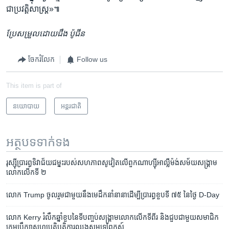
ជា​ប្រវត្តិសាស្រ្ត»៕
ប្រែសម្រួលដោយជឹង ប៉ូជីន
ចែករំលែក
Follow us
This item is part of
នយោបាយ
អន្តរជាតិ
អត្ថបទ​ទាក់ទង
រុស្ស៊ី​ប្រារព្ធ​ទិវា​ជ័យជម្នះ​របស់​សហភាព​សូវៀត​លើ​ពួក​ណាហ្ស៊ី​អាល្លឺម៉ង់​សម័យ​សង្គ្រាម​
លោក​លើក​ទី ២
លោក Trump ចូលរួម​ជាមួយ​នឹង​មេដឹកនាំ​នានា​ដើម្បី​ប្រារព្ធ​ខួប​ទី ៧៥ នៃ​ថ្ងៃ D-Day
លោក​​​ Kerry ​រំលឹក​​ឆ្នាំ​ខួប​​នៃ​​ទី​​បញ្ចប់​សង្គ្រាម​​លោក​​លើក​​ទី​ពីរ​​ និង​​ជួប​​ជា​​មួយ​​សមាជិក​​
ក្រុម​ប្រឹក្សា​សហប្រតិបត្តិ​ការ​ឈូង​​សមុទ្រ​​​ពែកស៍