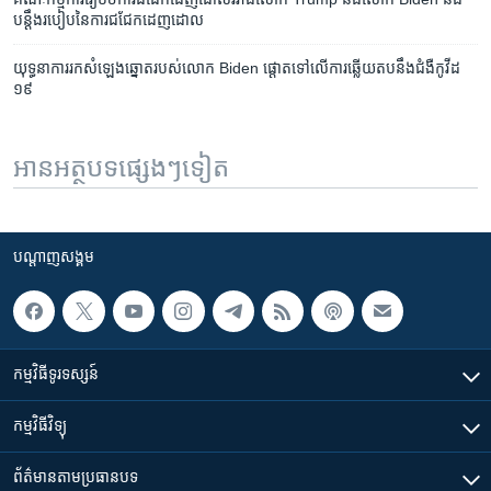
បន្ដឹង​របៀប​នៃ​ការ​ជជែក​ដេញដោល
យុទ្ធនា​ការ​រក​សំឡេង​​​ឆ្នោត​របស់​លោក​​ Biden ផ្តោត​ទៅ​លើ​ការ​ឆ្លើយ​តប​នឹង​ជំងឺ​កូវីដ​
១៩​​
អានអត្ថបទផ្សេងៗទៀត
បណ្តាញ​សង្គម
កម្មវិធី​ទូរទស្សន៍
កម្មវិធី​វិទ្យុ
ព័ត៌មាន​តាមប្រធានបទ​