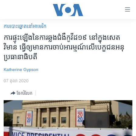
ភ្ជាប់​
ទៅ​
គេហទំព័រ​
ការបោះឆ្នោតនៅអាមេរិក
កម្ពុជា
ទាក់ទង
ការ​ផ្ទុះ​ឡើង​នៃ​ការ​ឆ្លង​ជំងឺ​កូវីដ​១៩​ នៅ​ក្នុងសេត
រំលង​
អន្តរជាតិ
វិមាន​ ធ្វើ​ឲ្យ​មាន​ការ​ចាប់អារម្មណ៍​លើ​បេក្ខជន​អនុ​
និង​
អាមេរិក
ប្រធានាធិបតី
ចូល​
ទៅ​​
ចិន
Katherine Gypson
ទំព័រ​
ហេឡូវីអូអេ
ព័ត៌មាន​​
07 តុលា 2020
តែ​
កម្ពុជាច្នៃប្រតិដ្ឋ
ម្តង
ចែករំលែក
ព្រឹត្តិការណ៍ព័ត៌មាន
រំលង​
និង​
ទូរទស្សន៍ / វីដេអូ​
ចូល​
វិទ្យុ / ផតខាសថ៍
ទៅ​
ទំព័រ​
កម្មវិធីទាំងអស់