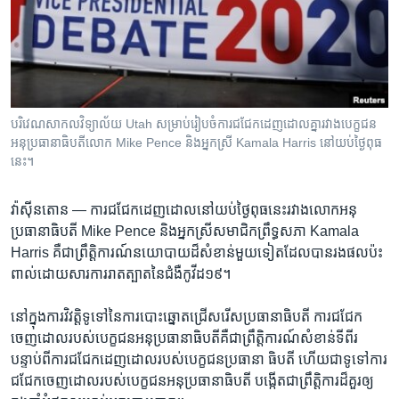
រចនា
សម្ព័ន្ធ​
Khmer English
រំលង​
និង​
បណ្តាញ​សង្គម
ចូល​
ទៅ​
បរិវេណ​សាកលវិទ្យាល័យ Utah សម្រាប់​រៀបចំ​ការ​ជជែក​ដេញដោល​គ្នា​រវាង​បេក្ខជន​
កាន់​
អនុប្រធានាធិបតី​លោក Mike Pence និង​អ្នកស្រី Kamala Harris នៅ​យប់​ថ្ងៃ​ពុធ​
ទំព័រ​
នេះ។
ភាសា
ស្វែង​
រក
វ៉ាស៊ីនតោន —
ការជជែក​ដេញ​ដោល​នៅ​យប់​ថ្ងៃ​ពុធនេះ​រវាង​លោក​អនុ​
ប្រធានាធិបតី​ Mike Pence និង​អ្នកស្រីសមាជិក​ព្រឹទ្ធសភា Kamala
Harris គឺ​ជា​ព្រឹត្តិការណ៍​នយោបាយ​ដ៏​សំខាន់​មួយ​ទៀត​ដែល​បាន​រង​ផល​ប៉ះ
ពាល់ដោយសារ​ការ​រាតត្បាត​នៃ​ជំងឺ​កូវីដ១៩។
នៅក្នុង​ការវិវត្តិ​ទូទៅ​នៃ​ការបោះឆ្នោត​ជ្រើសរើស​ប្រធានាធិបតី ការជជែក
ចេញ​ដោល​របស់​បេក្ខជនអនុប្រធានាធិបតីគឺ​ជា​ព្រឹតិ្តការណ៍​សំខាន់​ទីពីរ ​
បន្ទាប់​ពី​ការ​ជជែក​ដេញ​ដោល​របស់​បេក្ខជន​ប្រធានា ធិបតី​ ហើយ​ជា​ទូទៅ​ការ
ជជែកចេញ​ដោល​របស់​បេក្ខជនអនុ​ប្រធានាធិបតី​ បង្កើត​ជាព្រឹត្តិការ​ដ៏គួរ​ឲ្យ​