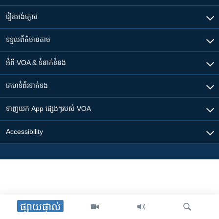
រៀន​​អង់គ្លេស
ទទួល​ព័ត៌មាន​តាម
អំពី​ VOA & ទំនាក់ទំនង
គេហទំព័រ​​ទាក់ទង
ទាញយក​ App ផ្សេងៗ​របស់​ VOA
Accessibility
ផ្សាយផ្ទាល់