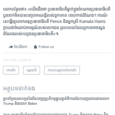
លោក​បន្ថែម​ថា៖ «យើង​ដឹង​ថា ប្រធានាធិបតី​ម្នាក់​ក្នុង​ចំណោម​ប្រធានាធិបតី​
បួន​នាក់​មិន​បាន​បញ្ចប់​អាណត្តិ​របស់​ពួក​គេ​ទេ ពេល​កាន់​ដំណែង។ ការណ៍​
នេះធ្វើ​ឲ្យ​លោក​អនុប្រធានាធិបតី Pence និង​អ្នកស្រី​ Kamala Harris
ក្លាយជា​ចំណាប់​អារម្មណ៍​របស់​មហាជន ស្របពេល​ដែលពួកគេ​អាច​ស្នង​
ដំណែង​របស់​បេក្ខជន​ប្រធានាធិបតី»៕
ចែករំលែក
Follow us
This item is part of
អាមេរិក​
អន្តរជាតិ
ការបោះឆ្នោតនៅអាមេរិក
អត្ថបទ​ទាក់ទង
អ្នក​គាំទ្រ​គណបក្ស​ទាំង​ពីរ​បញ្ចេញ​ប្រតិកម្ម​ផ្ទុយ​គ្នា​អំពី​ការ​ជជែក​ដេញដោល​រវាង​លោក
Trump និង​លោក Biden
គណៈកម្មការ​រៀបចំ​ការ​ជជែក​ដេញដោល​រវាង​លោក Trump និង​លោក Biden នឹង​