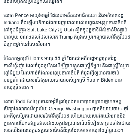
ចងចាំ​បំផុត​សម្រាប់​អ្នក​បោះ​ឆ្នោត។​
លោក Pence អាយុ​៦១ឆ្នាំ ដែល​ជា​អតីត​សមាជិក​សភា​ និង​អភិបាលរដ្ឋ​
Indiana នឹង​ឡើង​វេទិកា​ជជែក​ដេញ​ដោល​របស់​បេក្ខជន​អនុ​ប្រធានាធិបតី​
នៅ​ក្នុង​ទីក្រុង Salt Lake City រដ្ឋ Utah ស្ថិត​ក្នុង​តួនាទី​ដ៏​សំខាន់​មិន​ធ្លាប់​
មាន​មួយ ខណ:​ពេល​ដែល​លោក​ Trump កំពុង​សម្រាក​ព្យាបាល​ជំងឺ​កូវីដ១៩​
ដ៏គ្រោះថ្នាក់​នៅ​សេតវិមាន។
ចំណែក​អ្នកស្រី Harris អាយុ ៥៥ ឆ្នាំ​ ដែល​ជា​អតីត​រដ្ឋអាជ្ញា​ប្រចាំ​រដ្ឋ​
កាលីហ្វ័រញ៉ា​ ដែល​កំពុង​ខ្នះ​ខ្នែង​ដើម្បី​ក្លាយ​ខ្លួន​ជា​ស្ត្រី​ទីមួយ និងជាស្ត្រី​ស្បែក
ខ្មៅ​ទី​មួយ​ ​ដែល​កាន់តំណែង​អនុ​ប្រធានាធីបតី​ កំពុងធ្វើ​ឲ្យ​មានការ​ចាប់​
អារម្មណ៍​ ដោយ​សារ​ដៃគូនយោបាយ​របស់​អ្នក​ស្រី គឺលោក Biden មាន​
អាយុ​ច្រើន​ពេក ។
លោក​ Todd Belt ប្រធាន​កម្មវិធី​គ្រប់គ្រង​នយោបាយ​ក្រោយថ្នាក់​ឧមត្ត​
សិក្សា​នៃ​សាកល​វិទ្យាល័យ George Washington បាន​និយាយ​ថា៖ «ឆ្នាំ​
នេះ​គឺខុស​ប្លែក​ដោយ​សារ​តែ​ជំងឺ​កូវីដ១៩​ ហើយ​ដោយ​សារតែ​យើង​អាច​នឹង​
គ្មាន​ការជជែក​ដេញ​ដោល​រវាង​បេក្ខជន​ប្រធានាធិបតី​ទៀតទេ​ ព្រមទាំង​ដោយ​
សារ​យើង​មាន​បេក្ខជនប្រធានាធិបតី​ពីរ​រូប​ដែល​មាន​អាយុ​៧០ឆ្នាំ​ប្លាយ»។