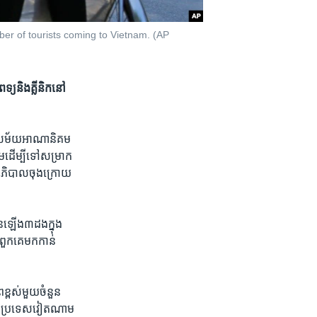
ber of tourists coming to Vietnam. (AP
យ​និង​គ្លីនិក​នៅ​
្ម​សម័យ​អាណានិគម​
ម​ដើម្បី​ទៅ​សម្រាក​
ខាភិបាល​ចុង​ក្រោយ​
​ឡើង​៣ដង​ក្នុង​
ួក​គេ​មក​កាន់​
្ពស់មួយ​ចំនួន​
នេះ។ ប្រទេស​វៀតណាម​