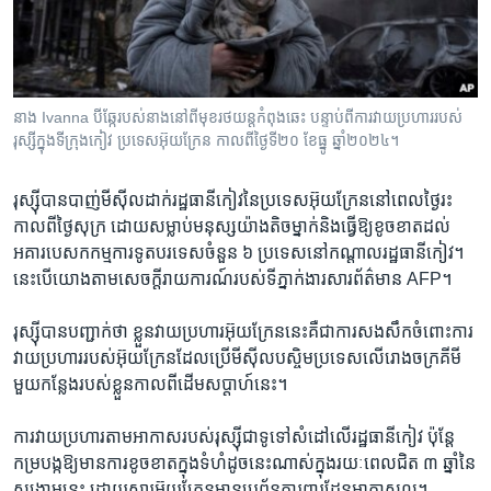
រចនា
សម្ព័ន្ធ​
Khmer English
រំលង​
និង​
បណ្តាញ​សង្គម
ចូល​
នាង Ivanna បី​ឆ្កែ​របស់​នាង​នៅ​ពី​មុខ​រថយន្ត​កំពុង​ឆេះ​ ​បន្ទាប់​ពី​ការ​វាយ​ប្រហារ​របស់​
ទៅ​
រុស្សី​ក្នុង​ទីក្រុងកៀវ ប្រទេស​អ៊ុយក្រែន កាល​ពី​ថ្ងៃ​ទី២០ ខែ​ធ្នូ ឆ្នាំ​២០២៤។
កាន់​
ទំព័រ​
ភាសា
រុស្ស៊ី​បាន​បាញ់​មីស៊ីល​ដាក់​រដ្ឋធានី​កៀវ​នៃ​ប្រទេស​អ៊ុយក្រែន​នៅ​ពេល​ថ្ងៃ​រះ​
ស្វែង​
កាលពី​ថ្ងៃ​សុក្រ ដោយ​សម្លាប់​មនុស្ស​យ៉ាងតិច​ម្នាក់​និង​ធ្វើ​ឱ្យ​ខូចខាត​ដល់​
រក
អគារ​បេសកកម្ម​ការទូត​បរទេស​ចំនួន ៦ ប្រទេស​នៅ​កណ្ដាល​រដ្ឋធានី​កៀវ។
នេះ​បើ​យោង​តាម​សេចក្ដី​រាយការណ៍​របស់​ទីភ្នាក់ងារ​សារព័ត៌មាន AFP។
រុស្ស៊ី​បាន​បញ្ជាក់​ថា ខ្លួន​វាយ​ប្រហារ​អ៊ុយក្រែន​នេះ​គឺជា​ការ​សងសឹក​ចំពោះ​ការ​
វាយ​ប្រហារ​របស់​អ៊ុយក្រែន​ដែល​ប្រើ​មីស៊ីល​បស្ចិម​ប្រទេស​លើ​រោងចក្រ​គីមី​
មួយ​កន្លែង​របស់​ខ្លួន​កាលពី​ដើម​សប្ដាហ៍​នេះ។
ការ​វាយ​ប្រហារ​តាម​អាកាស​របស់​រុស្ស៊ី​ជាទូទៅ​សំដៅ​លើ​រដ្ឋធានី​កៀវ ប៉ុន្តែ​
កម្រ​បង្ក​ឱ្យ​មាន​ការ​ខូចខាត​ក្នុង​ទំហំ​ដូចនេះ​ណាស់​ក្នុង​រយៈពេល​ជិត ៣ ឆ្នាំ​នៃ​
សង្គ្រាម​នេះ ដោយសារ​អ៊ុយក្រែន​មាន​ប្រព័ន្ធ​ការពារ​ដែន​អាកាស​ល្អ។