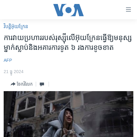
ភ្ជាប់​
ទៅ​
គេហទំព័រ​
វិបត្តិអ៊ុយក្រែន
កម្ពុជា
ទាក់ទង
ការ​វាយ​ប្រហារ​របស់​រុស្ស៊ី​លើ​អ៊ុយក្រែន​ធ្វើ​ឱ្យ​មនុស្ស​
រំលង​
អន្តរជាតិ
ម្នាក់​ស្លាប់​និង​អគារ​ការ​ទូត ៦ រង​ការ​ខូចខាត
និង​
អាមេរិក
ចូល​
AFP
ទៅ​​
ចិន
ទំព័រ​
21 ធ្នូ 2024
ហេឡូវីអូអេ
ព័ត៌មាន​​
ចែករំលែក
តែ​
កម្ពុជាច្នៃប្រតិដ្ឋ
ម្តង
ព្រឹត្តិការណ៍ព័ត៌មាន
រំលង​
និង​
ទូរទស្សន៍ / វីដេអូ​
ចូល​
វិទ្យុ / ផតខាសថ៍
ទៅ​
ទំព័រ​
កម្មវិធីទាំងអស់