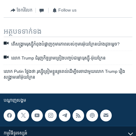
ចែករំលែក
Follow us
អត្ថបទ​ទាក់ទង
តើសង្គ្រាម​រុស្ស៊ី​កំពុង​បំផ្លាញ​កុមារភាព​របស់​កុមារ​អ៊ុយក្រែន​យ៉ាង​ដូចម្តេច?
លោក Trump ជំរុញ​កិច្ចព្រមព្រៀង​បញ្ចប់​ជម្លោះ​រុស្ស៊ី-អ៊ុយក្រែន
លោក Putin ថ្លែងថា រុស្ស៊ី​ត្រៀមខ្លួន​រួចរាល់​ដើម្បី​ចរចា​ជាមួយ​លោក​ Trump រឿង​
សង្គ្រាម​នៅ​អ៊ុយក្រែន
បណ្តាញ​សង្គម
កម្មវិធី​ទូរទស្សន៍