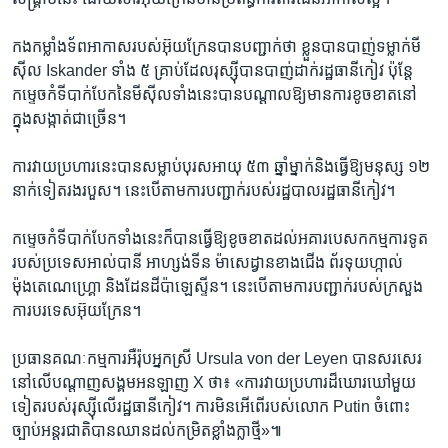
កងកម្លាំង​ទ័ព​អាកាស​របស់​អ៊ុយក្រែន​បាន​បញ្ជាក់​ថា ខ្លួន​បាន​បាញ់​ទម្លាក់​មី
ស៊ីល Iskander ទាំង ៥ គ្រាប់​ដែល​រុស្ស៊ី​បាន​បាញ់​ដាក់​រដ្ឋធានី​កៀវ ប៉ុន្តែ​
កម្ទេចកំទី​បាក់បែក​នៃ​មីស៊ីល​ទាំងនេះ​បាន​បណ្ដាល​ឱ្យ​មាន​ការ​ខូចខាត​នៅ
ក្នុង​សង្កាត់​ជាច្រើន។
ការ​វាយ​ប្រហារ​នេះ​បាន​សម្លាប់​បុរស​អាយុ ៥៣ ឆ្នាំ​ម្នាក់​និង​ធ្វើឱ្យ​មនុស្ស ១២
នាក់​ទៀត​រង​របួស។ នេះ​បើ​តាម​ការ​បញ្ជាក់​របស់​រដ្ឋបាល​រដ្ឋធានី​កៀវ។
កម្ទេចកំទី​បាក់បែក​ទាំងនេះ​ក៏​បាន​ធ្វើឱ្យ​ខូចខាត​ដល់​អគារ​បេសកកម្ម​ការទូត​
របស់​ប្រទេស​អាល់បានី អាហ្សង់ទីន ម៉ាសេដ្វាន​ខាងជើង ព័រទុយហ្កាល់
ម៉ុងតេណេហ្គ្រោ និង​ដែនដី​ប៉ាឡេស្ទីន។ នេះ​បើ​តាម​ការ​បញ្ជាក់​របស់​ក្រសួង​
ការបរទេស​អ៊ុយក្រែន។
ប្រធាន​គណៈកម្មការ​អឺរ៉ុប​អ្នកស្រី Ursula von der Leyen បាន​សរសេរ​
នៅលើ​បណ្ដាញ​សង្គម​អនឡាញ X ថា៖ «ការ​វាយប្រហារ​ដ៏​ឃោរឃៅ​មួយ​
ទៀត​របស់​រុស្ស៊ី​លើ​រដ្ឋធានី​កៀវ។ ការ​មិន​អើពើ​របស់​លោក Putin ចំពោះ​
ច្បាប់​អន្តរជាតិ​បាន​ឈាន​ដល់​កម្រិត​ខ្លាំងក្លា​ថ្មី»៕