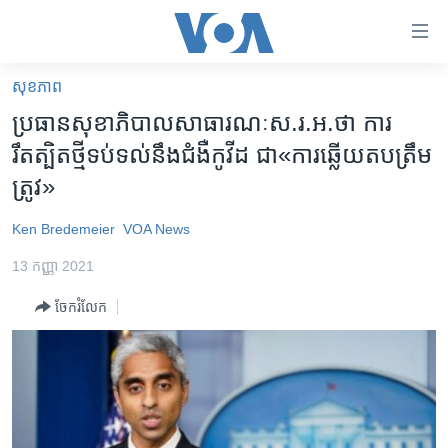
ភ្ជាប់​
ទៅ​
គេហទំព័រ​
សុខភាព
កម្ពុជា
ទាក់ទង
ប្រធាន​សុខាភិបាល​សាធារណៈ​ស.រ.អ.​ថា ការ
រំលង​
អន្តរជាតិ
រឹតត្បិត​ថ្មី​ទប់ទល់​នឹង​ជំងឺ​កូវីដ​ ជា​«ការឆ្លើយតប​ត្រឹម
និង​
អាមេរិក
ត្រូវ»
ចូល​
ទៅ​​
ចិន
Ken Bredemeier
VOA News
ទំព័រ​
ហេឡូវីអូអេ
ព័ត៌មាន​​
13 កញ្ញា 2021
តែ​
កម្ពុជាច្នៃប្រតិដ្ឋ
ម្តង
ចែករំលែក
ព្រឹត្តិការណ៍ព័ត៌មាន
រំលង​
និង​
ទូរទស្សន៍ / វីដេអូ​
ចូល​
វិទ្យុ / ផតខាសថ៍
ទៅ​
ទំព័រ​
កម្មវិធីទាំងអស់