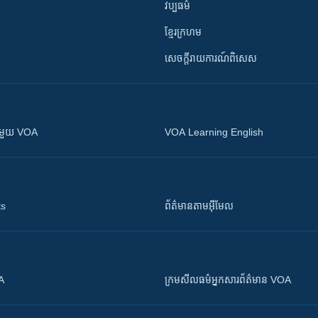
វប្បធម៌
ខ្មែរក្រហម
សេចក្តីរាយការណ៍ពិសេស
ស​​ជាមួយ VOA
VOA Learning English
ts
ព័ត៌មាន​តាម​អ៊ីមែល
OA
ក្រម​​​សីលធម៌​​​អ្នក​​​សារព័ត៌មាន VOA