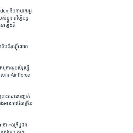
iden និង​នាយក​រដ្ឋ
្លួន ​ដើម្បី​បន្ត​
ាន​ឡើង​ពី​
ធិបតី​រុស្ស៊ី​លោក
ភាព​របស់​រុស្ស៊ី​
យន្តហោះ Air Force
ោះ​វា​បាន​បញ្ជាក់​
​មាន​កាន់តែ​ច្រើន​
ា «ឧក្រិដ្ឋជន​
ត្រូវ​បាន​គេ​រក