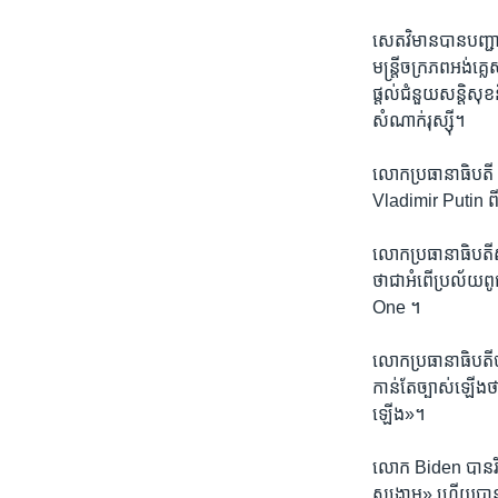
សេតវិមានបាន​បញ្ជាក
មន្ត្រី​ចក្រភព​អង់គ្
ផ្តល់​ជំនួយ​សន្តិសុខ
សំណាក់រុស្ស៊ី។
លោក​ប្រធានាធិបតី Bi
Vladimir Putin ពី​ក
លោក​ប្រធានាធិបតី​ស
ថា​ជា​អំពើ​ប្រល័យ
One ។
លោក​ប្រធានាធិបតី​បា
កាន់តែ​ច្បាស់​ឡើង​
ឡើង»។
លោក Biden បាន​រិ
សង្គ្រាម» ហើយ​បាន​ទ