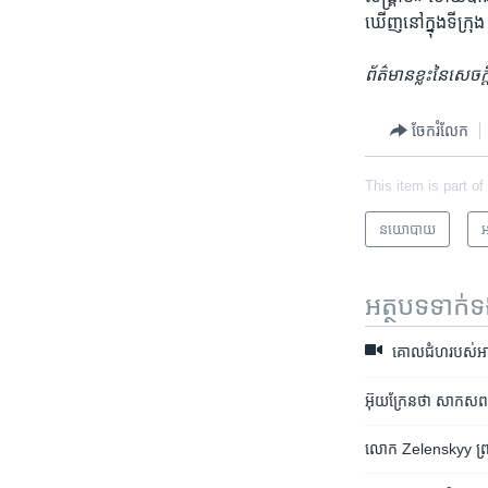
ឃើញ​នៅ​ក្នុង​ទីក្រុ
ព័ត៌មាន​ខ្លះ​នៃ​សេ
ចែករំលែក
This item is part of
នយោបាយ
អ
អត្ថបទ​ទាក់
គោល​ជំហ​របស់​អាមេរិ
អ៊ុយក្រែន​ថា សាកសព​មន
លោក Zelenskyy ព្រមាន​ពី