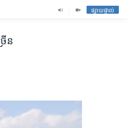
ផ្សាយផ្ទាល់
្រើន​