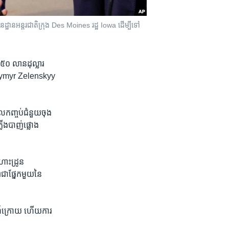
ន​អន្តរជាតិ​ក្រុង​ Des Moines រដ្ឋ Iowa ដើម្បី​ទៅ​
៧៥០ លាន​ដុល្លារ​
lodymyr Zelenskyy
ល​កញ្ចប់​ជំនួយ​ចុង
លើង​បាញ់​ផ្លោង​
តហោះដ្រូន
ជាផ្នែក​មួយ​នៃ​
ហ៍​ក្រោយ ហើយ​ការ​