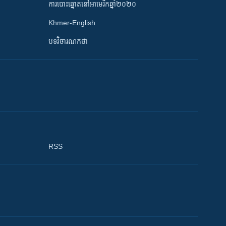
ការបោះឆ្នោតនៅអាមេរិកឆ្នាំ២០២០
Khmer-English
បទវិចារណកថា
RSS