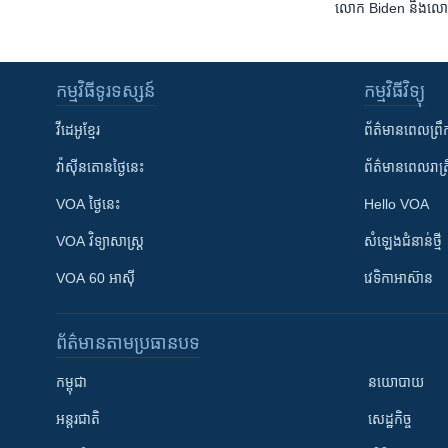
លោក Biden និង​លោក Mod
កម្មវិធី​ទូរទស្សន៍
កម្មវិធី​វិទ្យុ
វីដេអូ​ខ្មែរ
ព័ត៌មាន​ពេល​ព្រឹ
វ៉ាស៊ីនតោន​ថ្ងៃ​នេះ
ព័ត៌មាន​​ពេល​រាត្រ
VOA ថ្ងៃនេះ
Hello VOA
VOA ​វិទ្យាសាស្ត្រ
សំឡេង​ជំនាន់​ថ្មី
VOA 60 អាស៊ី
វេទិកា​អាស៊ាន
ព័ត៌មាន​តាមប្រធានបទ​
កម្ពុជា
នយោបាយ
អន្តរជាតិ
សេដ្ឋកិច្ច