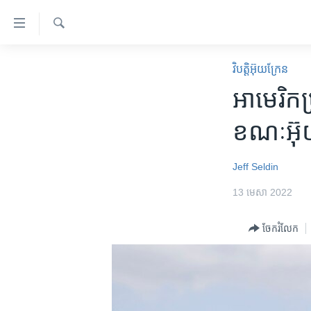
ភ្ជាប់​
ទៅ​
គេហទំព័រ​
ស្វែង​
កម្ពុជា
រក
វិបត្តិអ៊ុយក្រែន
ទាក់ទង
អន្តរជាតិ
​អាមេរិក​
រំលង​
និង​
អាមេរិក
ខណៈ​អ៊ុយ
ចូល​
ចិន
ទៅ​​
ទំព័រ​
ហេឡូវីអូអេ
Jeff Seldin
ព័ត៌មាន​​
កម្ពុជាច្នៃប្រតិដ្ឋ
13 មេសា 2022
តែ​
ម្តង
ព្រឹត្តិការណ៍ព័ត៌មាន
ចែករំលែក
រំលង​
ទូរទស្សន៍ / វីដេអូ​
និង​
ចូល​
វិទ្យុ / ផតខាសថ៍
ទៅ​
កម្មវិធីទាំងអស់
ទំព័រ​