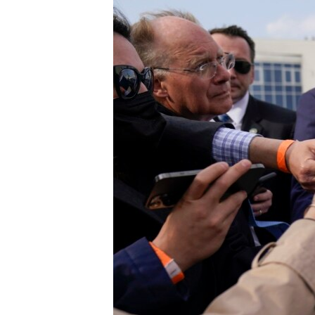
រចនា
សម្ព័ន្ធ​
រំលង​
និង​
ចូល​
ទៅ​
កាន់​
ទំព័រ​
ស្វែង​
រក