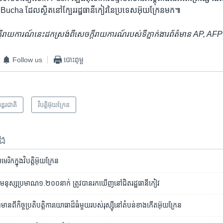
ង Bucha ដែល​ស្ថិត​នៅ​ក្បែរ​រដ្ឋធានី​កៀវ​នៃ​ប្រទេស​អ៊ុយក្រែនមក៕
ចក្តីរាយការណ៍​នេះ​ដកស្រង់ពី​សេចក្តីរាយការណ៍​របស់​ទីភ្នាក់ងារ​ព័ត៌មាន AP, A
Follow us
បោះពុម្ព
ន្តរជាតិ
វិបត្តិអ៊ុយក្រែន
ទង
ក​ក្នុង​វិបត្តិ​អ៊ុយក្រែន
ុស្ស​ប្រមាណ​១.២០០នាក់​ ត្រូវ​បាន​រកឃើញ​​នៅ​ជិត​​រដ្ឋធានី​កៀវ
​កិច្ចប្រតិបត្តិការ​យោធា​ដ៏​ធំ​មួយ​របស់​រុស្ស៊ី​​នៅ​តំបន់​ខាង​កើត​អ៊ុយក្រែន