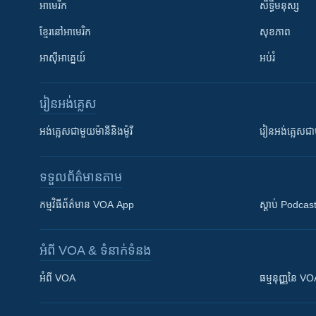
អាមេរិក
សិទ្ធិមនុស្ស
ខ្មែរ​នៅអាមេរិក
សុខភាព
អាស៊ីអាគ្នេយ៍
អប់រំ
រៀន​​អង់គ្លេស
អង់គ្លេស​ជាមួយ​ម៉ានី​និង​ម៉ូរី
រៀន​​​​​​អង់គ្លេ
ទទួល​ព័ត៌មាន​តាម
កម្មវិធី​ព័ត៌មាន VOA App
ស្តាប់ Podcas
អំពី​ VOA & ទំនាក់ទំនង
អំពី​ VOA
ធម្មនុញ្ញ​នៃ V