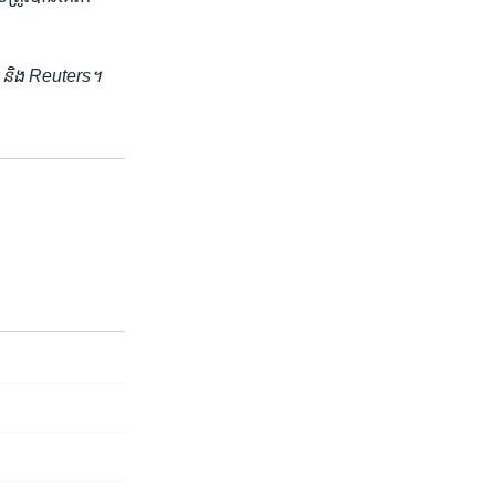
FP និង Reuters។