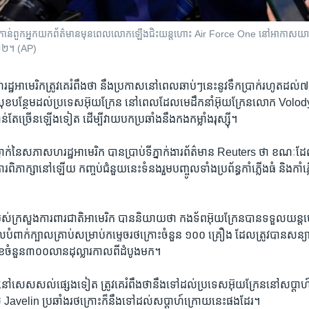
ាន់​ពួក​អ្នក​យក​ព័ត៌មាន​មុនពេល​លោក​​ឡើង​ជិះ​យន្តហោះ Air Force One នៅ​អាកាសយានដ្ឋា
​២០២២។ (AP)
្ឋ​អាមេរិក​ត្រូវ​គេ​រំពឹង​ថា នឹង​ប្រកាស​នៅពេល​ឆាប់ៗ​នេះ​នូវ​ទឹក​ប្រាក់​រហូត​ដល់​
ិសុខ​បន្ថែម​ដល់​ប្រទេស​អ៊ុយក្រែន​ នៅពេល​ដែល​មេដឹកនាំ​អ៊ុយក្រែន​លោក Vo
ាន់តែ​ច្រើន​ឡើងទៀត​ ដើម្បី​វាយបក​ប្រឆាំង​នឹងកងកម្លាំង​រុស្ស៊ី។
់ម្នាក់​នៃ​សភា​សហរដ្ឋអាមេរិក​ បាន​ប្រាប់​ទីភ្នាក់ងារ​ព័ត៌មាន Reuters ថា ខណៈដែ
ការពិភាក្សា​នៅឡើយ កញ្ចប់​ជំនួយ​នេះ​ទំនង​រួមបញ្ចូល​ទាំង​ប្រព័ន្ធ​កាំភ្លើង​ធំ និង​កាំភ្
្នាក់​របស់​ក្រសួង​ការពារ​ជាតិ​អាមេរិក បាន​និយាយ​ថា កងទ័ព​អ៊ុយក្រែន​បាន​ទទួល​យន្
ាក់​ក្បាល​គ្រាប់​សម្រាប់​កម្ទេចរថក្រោះ​ចំនួន​ ១០០ គ្រឿង ដែល​ត្រូវ​បាន​សន្យា​
ុខ​ចំនួន​៣០០​លាន​ដុល្លារ​កាល​ពី​ដំបូង​មក។
នៅ​សេសសល់​ផ្សេង​ទៀត ត្រូវ​គេ​រំពឹង​ថា​នឹង​ទៅ​ដល់​ប្រទេស​អ៊ុយក្រែន​នៅ​សប្តា
៊ីល Javelin ប្រឆាំង​រថក្រោះ​ក៏​នឹង​ទៅដល់​សប្តាហ៍​ក្រោយ​នេះ​ផងដែរ។