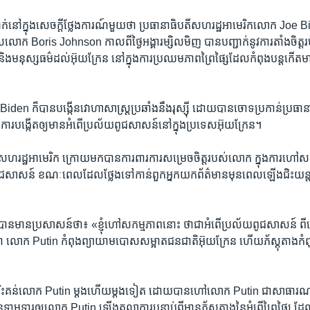
់​នៅ​ក្នុង​សេចក្តី​ថ្លែងការណ៍​មួយ​ថា ប្រធានាធិបតី​សហរដ្ឋ​អាមេរិក​លោក Joe B
លេស​លោក Boris Johnson កាលពី​ថ្ងៃ​អង្គារ​ម្សិលមិញ បាន​បញ្ជាក់​នូវ​ការតាំងចិត្ត​របស់​ខ
​និង​មនុស្សធម៌​ដល់​អ៊ុយក្រែន ​នៅ​ក្នុង​ការប្រឈម​ភាព​ព្រៃផ្សៃ​ដែល​កំពុង​បន្ត​កើតម
den ក៏​បាន​បង្កើន​វោហាសាស្ត្រ​ប្រឆាំង​នឹង​រុស្ស៊ី​ ដោយ​បាន​ចោទ​ប្រកាន់​ប្រធានា
ារ​បង្កើតឲ្យ​មាន​អំពើ​ប្រល័យ​ពូជសាសន៍​នៅ​ក្នុង​ប្រទេស​អ៊ុយក្រែន។
ហរដ្ឋ​អាមេរិក ក្រោយមកបាន​ការពារ​ការ​សម្រេចចិត្ត​របស់​លោក​ ក្នុង​ការហៅ​សកម្ម
​ពូជសាសន៍​ ខណៈ​ពេល​ដែល​ថ្លែង​ទៅកាន់​ពួក​អ្នក​យក​ព័ត៌មាន​មុនពេល​ឡើង​ជិះ​
ន​មាន​ប្រសាសន៍​ថា៖ «ខ្ញុំ​ហៅសកម្មភាព​នោះ​ ​ថា​ជា​អំពើ​ប្រល័យ​ពូជសាសន៍​ ពីព្រ
ថា លោក Putin កំពុង​ព្យាយាម​បោសសម្អាត​ជនជាតិ​អ៊ុយក្រែន ហើយ​ភ័ស្តុតាង​កំពុង
ះគន់​លោក Putin ម្តងហើយ​ម្តង​ទៀត ដោយ​បាន​ហៅ​លោក Putin ជា​សាធារណៈ​ថ
ាមទារ​ឲ្យ​លោក Putin ឡើង​តុលាការ​បន្ទាប់ពី​មាន​ភ័ស្តុតាង​នៃ​អំពើ​ព្រៃផ្សៃ​ ដែល​