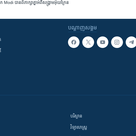
i បាន​ពិភាក្សា​គ្នា​អំពី​សង្គ្រាម​អ៊ុយក្រែន​
បណ្តាញ​សង្គម
ក
ី
បរិស្ថាន
វិទ្យាសាស្រ្ត