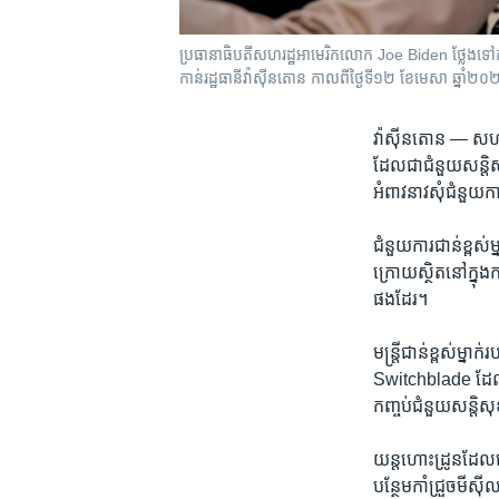
ប្រធានាធិបតី​សហរដ្ឋ​អាមេរិក​លោក Joe Biden ​ថ្លែង​ទៅក
កាន់​រដ្ឋធានី​វ៉ាស៊ីនតោន កាល​ពី​ថ្ងៃ​ទី​១២ ខែ​មេសា ឆ្នាំ
វ៉ាស៊ីនតោន —
សហរដ
ដែល​ជា​ជំនួយ​សន្ត
អំពាវនាវ​សុំ​ជំនួយ​ក
ជំនួយ​ការ​ជាន់​ខ្ពស
ក្រោយ​ស្ថិត​នៅ​ក្នុង​
ផងដែរ។
មន្ត្រី​ជាន់​ខ្ពស់​ម
Switchblade ដែល​បំព
កញ្ចប់​ជំនួយ​សន្តិស
យន្តហោះ​ដ្រូន​ដែល​
បន្ថែម​កាំជ្រួច​មីស