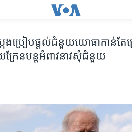
ប្រុងប្រៀប​ផ្តល់​ជំនួយ​យោធា​​កាន់​តែ​ច
ក្រែន​បន្ត​អំពាវនាវ​សុំ​ជំនួយ