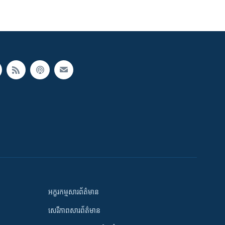
អក្ខរកម្មសារព័ត៌មាន
សេរីភាពសារព័ត៌មាន