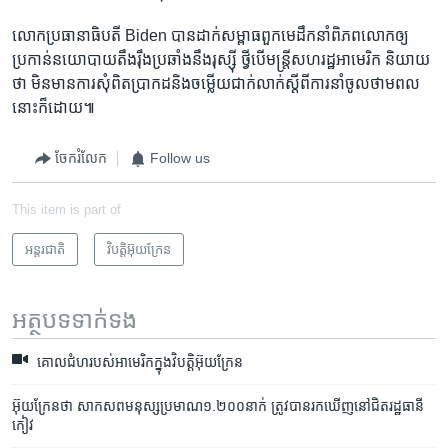
លោក​ប្រធានាធិបតី Biden បាន​ដាក់​សម្ពាធ​ពួក​មេដឹកនាំ​ពិភពលោក​ឲ្យ​
ប្រកាន់​នយោបាយ​តឹងរ៉ឹង​ប្រឆាំង​នឹង​រុស្ស៊ី ថ្វីបើ​មន្ត្រី​សហរដ្ឋ​អាមេរិក និយាយ​
ថា មិន​មាន​ការសុំ​ពិតប្រាកដ​និង​ចម្លើយ​ជាក់​លាក់​ស្តីពី​ការនាំចូល​ថាមពល​
នោះ​ក៏ដោយ៕
ចែករំលែក
Follow us
This item is part of
អន្តរជាតិ
វិបត្តិអ៊ុយក្រែន
អត្ថបទ​ទាក់ទង
គោល​ជំហ​របស់​អាមេរិក​ក្នុង​វិបត្តិ​អ៊ុយក្រែន
អ៊ុយក្រែន​ថា សាកសព​មនុស្ស​ប្រមាណ​១.២០០នាក់​ ត្រូវ​បាន​រកឃើញ​​នៅ​ជិត​​រដ្ឋធានី​
កៀវ