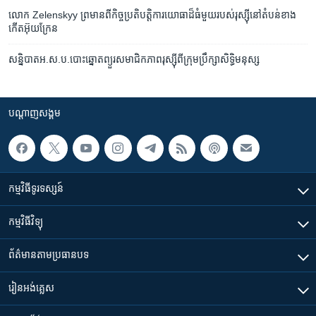
លោក Zelenskyy ព្រមាន​ពី​កិច្ចប្រតិបត្តិការ​យោធា​ដ៏​ធំ​មួយ​របស់​រុស្ស៊ី​​នៅ​តំបន់​ខាង​
កើត​អ៊ុយក្រែន
សន្និបាត​អ.ស.ប.​បោះឆ្នោត​ព្យួរ​សមាជិកភាព​រុស្ស៊ី​ពី​ក្រុមប្រឹក្សា​សិទ្ធិ​មនុស្ស
បណ្តាញ​សង្គម
កម្មវិធី​ទូរទស្សន៍
កម្មវិធី​វិទ្យុ
ព័ត៌មាន​តាមប្រធានបទ​
រៀន​​អង់គ្លេស