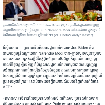
រចនា
សម្ព័ន្ធ​
Khmer English
រំលង​
និង​
បណ្តាញ​សង្គម
ចូល​
ប្រធានាធិបតី​សហរដ្ឋ​អាមេរិក លោក Joe Biden (ឆ្វេង) ជួប​ពិភាក្សា​តាម​អនឡាញ​
ទៅ​
ជាមួយ​នឹង​នាយករដ្ឋមន្ត្រី​ឥណ្ឌា លោក Narendra Modi នៅ​សេតវិមាន​ ក្នុង​រដ្ឋធានី​
កាន់​
វ៉ាស៊ីនតោន ថ្ងៃទី១១ ខែមេសា ឆ្នាំ២០២២។ (AP Photo/Carolyn Kaster)
ទំព័រ​
ភាសា
ស្វែង​
វ៉ាស៊ីនតោន —
ប្រធានាធិបតី​សហរដ្ឋ​អាមេរិក​លោក Joe Biden និង​
រក
នាយករដ្ឋមន្ត្រី​ឥណ្ឌា​លោក Narendra Modi បាន«ផ្លាស់ប្តូរ​ទស្សនៈប្រកប​
ដោយភាពស្មោះត្រង់»ស្តីពី​វិបត្តិ​អ៊ុយក្រែន​នៅឯ​ជំនួប​កំពូល​តាម​អនឡាញ​
កាលពី​ថ្ងៃ​ចន្ទ​ម្សិលមិញ ក៏ប៉ុន្តែសហរដ្ឋ​អាមេរិកហាក់ដូច​ជា​បាន​បង្ហាញឲ្យ​
ឃើញនូវ​ភាពការជឿនលឿន​តិចតួច​ប៉ុណ្ណោះ​ ​ក្នុង​ការ​បញ្ចុះបញ្ចូល​ឥណ្ឌា​ឲ្យ​
ងាកចេញ​ពី​ជំហរ​អព្យាក្រឹត្យ​របស់​ខ្លួន​ទាក់ទិន​នឹង​ការឈ្លានពាន​របស់​រុស្ស៊ី​លើ​
ប្រទេស​អ៊ុយក្រែន។ នេះ​បើតាម​សេចក្តី​រាយការណ៍​របស់​ទីភ្នាក់ងារ​ព័ត៌មាន
AFP។
«វា​មាន​សារៈសំខាន់​ដែល​ប្រទេស​ទាំង​អស់ ជាពិសេស ប្រទេស​ដែល​មាន​
ឥទ្ធិពល​ដាក់​ការ គាបសង្កត់​លើ​លោក Putin ឲ្យ​បញ្ចប់​សង្គ្រាម​នោះ»។ នេះ​