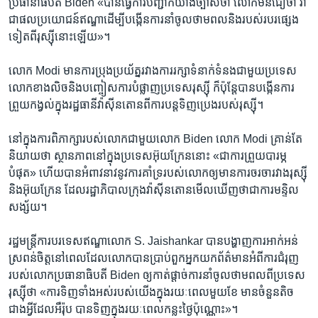
ប្រធានាធិបតី Biden «បាន​ធ្វើ​ការបញ្ជាក់​យ៉ាង​ច្បាស់​ថា លោក​មិន​ជឿ​ថា វា​
ជា​ផល​ប្រយោជន៍​ឥណ្ឌា​ដើម្បី​បង្កើន​ការនាំចូល​ថាមពល​និង​របស់​របរ​ផ្សេង​
ទៀត​ពី​រុស្ស៊ី​នោះ​ឡើយ»។
លោក Modi មាន​ការ​ប្រុង​ប្រយ័ត្ន​រវាង​ការរក្សា​ទំនាក់​ទំនង​ជាមួយ​ប្រទេស​
លោក​ខាង​លិច​និងបញ្ចៀស​ការបំផ្លាញ​ប្រទេស​រុស្ស៊ី ក៏ប៉ុន្តែបាន​បង្កើន​ការ
ព្រួយ​កង្វល់ក្នុង​រដ្ឋធានី​វ៉ាស៊ីនតោន​ពី​ការបន្ត​ទិញ​ប្រេង​របស់​រុស្ស៊ី។
នៅ​ក្នុង​ការពិភាក្សា​របស់​លោកជាមួយ​លោក Biden លោក Modi គ្រាន់តែ​
និយាយ​ថា ស្ថានភាព​នៅ​ក្នុង​ប្រទេស​អ៊ុយក្រែន​នោះ «ជា​ការព្រួយ​បារម្ភ​
បំផុត» ហើយ​បាន​អំពាវនាវ​នូវ​ការគាំទ្រ​របស់​លោក​ឲ្យ​មាន​ការចរចា​រវាង​រុស្ស៊ី​
និង​អ៊ុយក្រែន ​ដែល​រដ្ឋាភិបាល​ក្រុង​វ៉ាស៊ីនតោន​មើលឃើញ​ថា​ជា​ការមន្ទិល​
សង្ស័យ។
រដ្ឋមន្ត្រី​ការបរទេស​ឥណ្ឌា​លោក S. Jaishankar បាន​បង្ហាញ​ការអាក់អន់​
ស្រពន់​ចិត្ត​នៅពេល​ដែល​លោក​បាន​ប្រាប់​ពួក​អ្នក​យកព័ត៌មាន​អំពី​ការជំរុញ​
របស់​លោក​ប្រធានាធិបតី Biden ឲ្យ​កាត់​ផ្តាច់ការនាំចូល​ថាមពល​ពី​ប្រទេស​
រុស្ស៊ី​ថា «ការទិញ​ទាំង​អស់​របស់​យើង​ក្នុង​រយៈពេល​មួយ​ខែ មាន​ចំនួន​តិច​
ជាង​អ្វី​ដែល​អឺរ៉ុប បាន​ទិញ​ក្នុង​រយៈពេលកន្លះ​ថ្ងៃ​ប៉ុណ្ណោះ»។