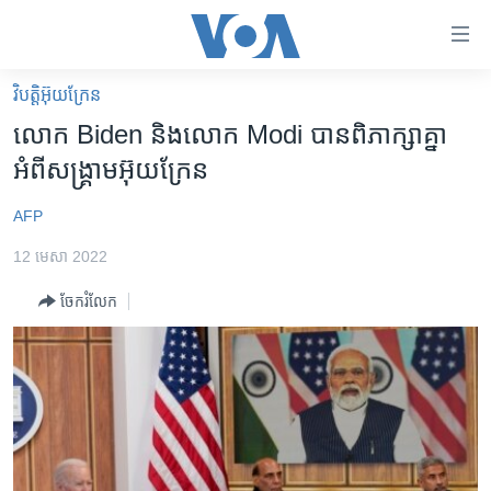
ភ្ជាប់​
ទៅ​
គេហទំព័រ​
វិបត្តិអ៊ុយក្រែន
កម្ពុជា
ទាក់ទង
លោក Biden និង​លោក Modi បាន​ពិភាក្សា​គ្នា​
រំលង​
អន្តរជាតិ
អំពី​សង្គ្រាម​អ៊ុយក្រែន​
និង​
អាមេរិក
ចូល​
AFP
ទៅ​​
ចិន
ទំព័រ​
12 មេសា 2022
ហេឡូវីអូអេ
ព័ត៌មាន​​
ចែករំលែក
តែ​
កម្ពុជាច្នៃប្រតិដ្ឋ
ម្តង
ព្រឹត្តិការណ៍ព័ត៌មាន
រំលង​
និង​
ទូរទស្សន៍ / វីដេអូ​
ចូល​
វិទ្យុ / ផតខាសថ៍
ទៅ​
ទំព័រ​
កម្មវិធីទាំងអស់