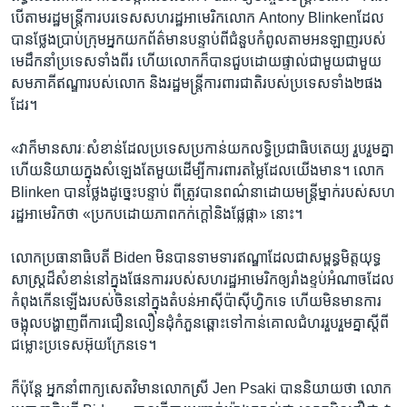
បើតាម​រដ្ឋមន្ត្រី​ការបរទេស​សហរដ្ឋ​អាមេរិក​លោក Antony Blinkenដែល​
បានថ្លែង​ប្រាប់​ក្រុមអ្នក​យកព័ត៌មាន​បន្ទាប់ពី​ជំនួប​កំពូល​តាម​អនឡាញរបស់​
មេដឹកនាំ​ប្រទេស​ទាំង​ពីរ​ ហើយ​លោក​ក៏​បាន​ជួប​ដោយ​ផ្ទាល់​ជា​មួយជាមួយ​
សមភាគី​ឥណ្ឌា​របស់​លោក​ និង​រដ្ឋមន្ត្រី​ការពារ​ជាតិ​របស់​ប្រទេស​ទាំង២ផង​
ដែរ។​
«វា​ក៏មាន​សារៈសំខាន់​ដែល​ប្រទេស​ប្រកាន់​យក​លទ្ធិប្រជាធិបតេយ្យ រួបរួម​គ្នា
ហើយ​និយាយ​ក្នុង​សំឡេង​តែ​មួយ​ដើម្បី​ការពារ​តម្លៃ​ដែល​យើង​មាន។ លោក
Blinken បាន​ថ្លែង​ដូច្នេះ​បន្ទាប់ ពី​ត្រូវ​បាន​ពណ៌នា​ដោយ​មន្ត្រី​ម្នាក់​របស់​សហ
រដ្ឋ​អាមេរិក​ថា «ប្រកប​ដោយ​ភាព​កក់ក្តៅ​និង​ផ្លែផ្កា» នោះ។
លោក​ប្រធានាធិបតី Biden មិន​បាន​ទាមទារ​ឥណ្ឌា​ដែល​ជា​សម្ពន្ធមិត្ត​យុទ្ធ
សាស្ត្រ​ដ៏​សំខាន់​នៅ​ក្នុង​ផែនការ​របស់​សហរដ្ឋ​អាមេរិក​ឲ្យ​រាំង​ខ្ទប់​អំណាច​ដែល​
កំពុង​កើនឡើង​របស់​ចិន​នៅ​ក្នុង​តំបន់​អាស៊ី​ប៉ាស៊ីហ្វិក​ទេ ហើយ​មិន​មាន​ការ
ចង្អុល​បង្ហាញ​ពី​ការជឿនលឿន​ដុំ​កំភួនឆ្ពោះ​ទៅ​កាន់​គោលជំហរ​រួបរួម​គ្នា​ស្តីពី​
ជម្លោះ​ប្រទេស​អ៊ុយក្រែន​ទេ។
ក៏ប៉ុន្តែ អ្នក​នាំពាក្យ​សេតវិមាន​លោក​ស្រី Jen Psaki បាន​និយាយ​ថា លោក​