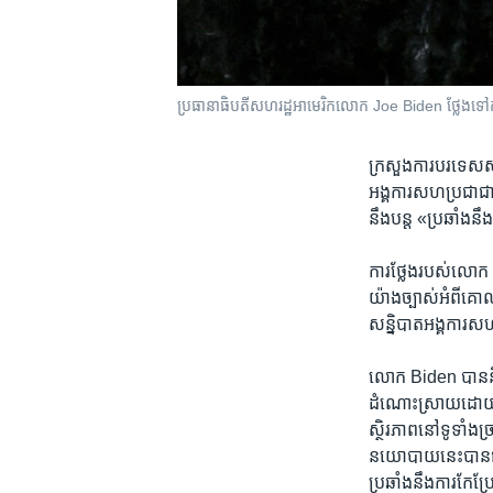
ប្រធានាធិបតី​សហរដ្ឋ​អាមេរិក​លោក Joe Biden ថ្លែង​ទៅ​កាន
ក្រសួង​ការបរទេស​
អង្គការ​សហប្រជាជាតិ
នឹង​បន្ត «ប្រឆាំង​នឹ
ការ​ថ្លែង​របស់​លោក 
យ៉ាង​ច្បាស់​អំពី​គោ
សន្និបាត​អង្គការ​ស
លោក Biden បាន​និយាយ
ដំណោះស្រាយ​ដោយ​សន្តិ
ស្ថិរភាព​នៅ​ទូទាំង​
នយោបាយ​នេះ​បាន​ជួ
ប្រឆាំង​នឹង​ការ​កែប្