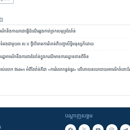
ទង
េរិក​និង​កាណាដា​ធ្វើ​ដំណើរ​ឆ្លងកាត់​ច្រក​សមុទ្រ​តៃវ៉ាន់
ក់​ទំនង​ជា​​មួយ​​អ.ស.ប ថ្វីបើ​មានការ​រិះគន់​ពី​បញ្ហា​សិទ្ធិ​មនុស្ស​​ក៏​ដោយ
ាមេរិក​នឹង​ការពារ​តៃវ៉ាន់​ក្នុង​ករណី​មាន​ការ​ឈ្លានពាន​ពី​ចិន
់​លោក Biden អំពី​តៃវ៉ាន់​គឺ​ជា «ការ​រំលោភ​ធ្ងន់ធ្ងរ» លើ​គោល​នយោបាយ​អាមេរិក​ចំពោះ​តៃ
បណ្តាញ​សង្គម
ក