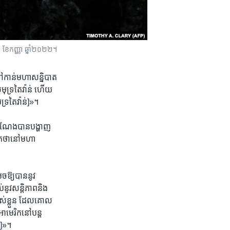
ែ​កញ្ញា ឆ្នាំ​២០២២។​​
កាន់​មហា​សន្និបាត​
សមុទ្រ​តៃវ៉ាន់ ហើយ​
ទ្រ​តៃវ៉ាន់]»។
តំណែង​បាន​បង្ហាញ​
រកថា​នៅ​មហា​
​ឱ្យ​បាន​នូវ​
នូវ​សន្តិភាព​និង​
បស់​ខ្លួន ដែល​គោល​
មេរិក​នៅ​បន្ត​
់]»។