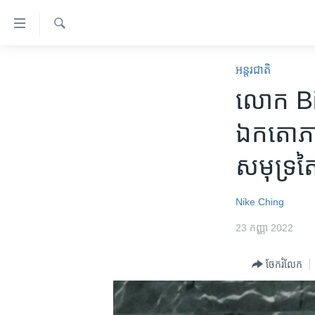
ភ្ជាប់​
ទៅ​
គេហទំព័រ​
ស្វែង​
កម្ពុជា
រក
អន្តរជាតិ
ទាក់ទង
អន្តរជាតិ
លោក Bide
រំលង​
និង​
អាមេរិក
ឯកតោភាគី
ចូល​
ចិន
ទៅ​​
សមុទ្រ​តៃ
ទំព័រ​
ហេឡូវីអូអេ
ព័ត៌មាន​​
កម្ពុជាច្នៃប្រតិដ្ឋ
តែ​
Nike Ching
ម្តង
ព្រឹត្តិការណ៍ព័ត៌មាន
23 កញ្ញា 2022
រំលង​
ទូរទស្សន៍ / វីដេអូ​
និង​
ចែករំលែក
ចូល​
វិទ្យុ / ផតខាសថ៍
ទៅ​
កម្មវិធីទាំងអស់
ទំព័រ​