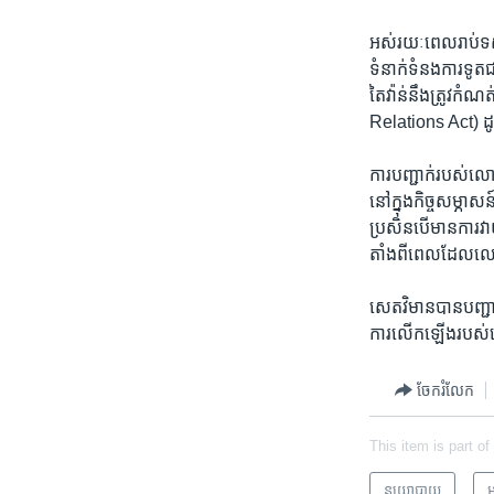
អស់​រយៈពេល​រាប់​ទសវ
ទំនាក់ទំនង​ការទូត​ជ
តៃវ៉ាន់​នឹង​ត្រូវ​កំ
Relations Act) ដូច
ការ​បញ្ជាក់​របស់​ល
នៅ​ក្នុង​កិច្ច​សម្ភ
ប្រសិនបើ​មាន​ការ​
តាំងពី​ពេល​ដែល​លោ
សេតវិមាន​បាន​បញ្ជា
ការ​លើកឡើង​របស់
ចែករំលែក
This item is part of
នយោបាយ
អ