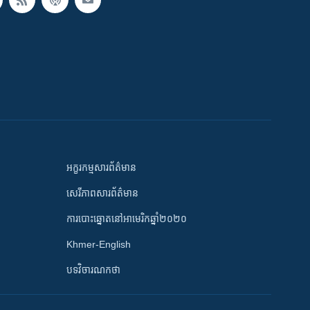
អក្ខរកម្មសារព័ត៌មាន
សេរីភាពសារព័ត៌មាន
ការបោះឆ្នោតនៅអាមេរិកឆ្នាំ២០២០
Khmer-English
បទវិចារណកថា