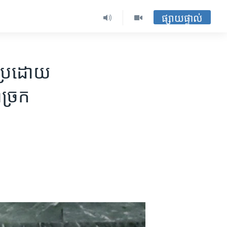
ផ្សាយផ្ទាល់
្រែ​ដោយ​
ច្រក​