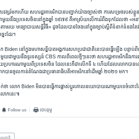
ត្សរ៍​មក​ហើយ សហរដ្ឋ​អាមេរិក​បាន​បញ្ជាក់​យ៉ាង​ច្បាស់​ថា ការ​សម្រេច​របស់​ខ្លួន​នៅ​
ាមួយ​នឹង​ប្រទេស​ចិន​នៅ​ក្នុង​ឆ្នាំ ១៩៧៩ គឺ​អាស្រ័យ​លើ​ការ​រំពឹងទុក​ដែល​ថា «អ
ណត់​តាម​រយៈ​មធ្យោបាយ​សន្តិវិធី» ដូច​ដែល​បាន​ចែង​នៅ​ក្នុង​ច្បាប់​ស្ដីពី​ទំនាក់ទំនង​ត
្នេះ​ដែរ។
ោក Biden នៅ​ក្នុង​មហា​សន្និបាត​អង្គការ​សហប្រជាជាតិ​នេះ​បាន​ធ្វើ​ឡើង បន្ទាប់
ាសន៍​មួយ​ជាមួយ​នឹង​ទូរទស្សន៍ CBS កាលពី​ពេល​ថ្មីៗ​នេះ​ថា សហរដ្ឋ​អាមេរិក​នឹង​ការព
វាយ​ប្រហារ​ណា​មួយ​ពី​ប្រទេស​ចិន ដែល​នេះ​គឺ​ជា​លើក​ទី ៤ ហើយ​ដែល​លោក​បាន​ល
ក​បាន​ចូល​កាន់​តំណែង​ជា​ប្រធានាធិបតី​អាមេរិក​នៅ​ដើម​ឆ្នាំ ២០២១ មក។
ក់​ថា លោក Biden មិន​បាន​ធ្វើ​ការ​ផ្លាស់ប្ដូរ​គោល​នយោបាយ​ណា​មួយ​ទេ​ចំពោះ​តៃវ
​លោក​នេះ៕
Follow us
បោះពុម្ព
ន្តរជាតិ