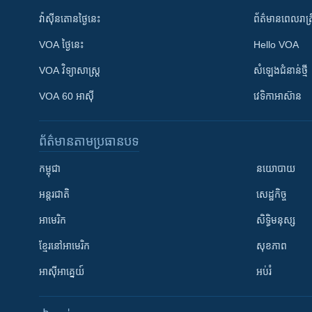
វ៉ាស៊ីនតោន​ថ្ងៃ​នេះ
ព័ត៌មាន​​ពេល​រាត្រ
VOA ថ្ងៃនេះ
Hello VOA
VOA ​វិទ្យាសាស្ត្រ
សំឡេង​ជំនាន់​ថ្មី
VOA 60 អាស៊ី
វេទិកា​អាស៊ាន
ព័ត៌មាន​តាមប្រធានបទ​
កម្ពុជា
នយោបាយ
អន្តរជាតិ
សេដ្ឋកិច្ច
អាមេរិក
សិទ្ធិមនុស្ស
ខ្មែរ​នៅអាមេរិក
សុខភាព
អាស៊ីអាគ្នេយ៍
អប់រំ