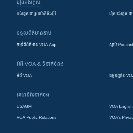
រៀន​​អង់គ្លេស
អង់គ្លេស​ជាមួយ​ម៉ានី​និង​ម៉ូរី
រៀន​​​​​​អង់គ្លេ
ទទួល​ព័ត៌មាន​តាម
កម្មវិធី​ព័ត៌មាន VOA App
ស្តាប់ Podcas
អំពី​ VOA & ទំនាក់ទំនង
អំពី​ VOA
ធម្មនុញ្ញ​នៃ V
គេហទំព័រ​​ទាក់ទង
USAGM
VOA English
VOA Public Relations
VOA's Privac