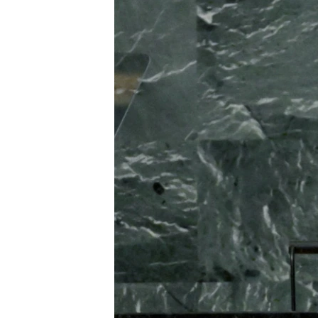
រចនា
សម្ព័ន្ធ​
រំលង​
និង​
ចូល​
ទៅ​
កាន់​
ទំព័រ​
ស្វែង​
រក