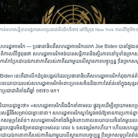
់​មហាសន្និបាត​​អង្គការ​សហប្រជាជាតិ​លើក​ទី​៧៧ នៅ​ទីក្រុង New York កាល​ពី​ថ្ងៃ​ទី​២១ ខ
សហរដ្ឋ​អាមេរិក —
ប្រធានាធិបតី​សហរដ្ឋ​អាមេរិក​លោក Joe Biden បាន​ថ្លែង​ទៅ​
​កាលពី​ថ្ងៃ​ពុធ​ថា សហរដ្ឋ​អាមេរិក​ចង់​បាន​សន្តិភាព​និង​ស្ថិរភាព​នៅ​ទូទាំង​ច្រក​
ង​ការ​កែប្រែ​ដោយ​ឯកតោ​ភាគី​របស់​ភាគី​ណា​មួយ​លើ​ស្ថានភាព​បច្ចុប្បន្ន [នៃ​ច្រក​សមុ
Biden នេះ​គឺ​ជា​លើក​ដំបូង​បង្អស់​ដែល​ប្រធានាធិបតី​សហរដ្ឋ​អាមេរិក​កំពុង​កាន់​
ល​នយោបាយ​របស់​សហរដ្ឋ​អាមេរិក​ចំពោះ​ប្រទេស​ចិន​និង​កោះ​តៃវ៉ាន់​នៅ​ក្នុង​សុន្ទ
ហប្រជាជាតិ​តាំងពី​ឆ្នាំ ១៩៧១ មក។
​ដូច្នេះ​ថា៖ «សហរដ្ឋ​អាមេរិក​នឹង​ដឹកនាំ​តាម​រយៈ​ផ្លូវ​ទូត​ដើម្បី​ព្យាយាម​សម្រេច
វិធី​សម្រាប់​ជម្លោះ​នានា។ សហរដ្ឋ​អាមេរិក​ស្វះស្វែង​ចង់​ឱ្យ​មាន​ការ​ប្រកាន់​ខ្ជាប់​
ច្រក​សមុទ្រ​តៃវ៉ាន់។ សហរដ្ឋ​អាមេរិក​តាំងចិត្ត​ចំពោះ​គោល​នយោបាយ​ចិន​តែ​មួយ​រ
យ​បង្ការ​មិន​ឱ្យ​មាន​ជម្លោះ​អស់​រយៈពេល ៤ ទសវត្សរ៍​មក​ហើយ។ ហើយ​សហរដ្ឋ​អា
រែ​ដោយ​ឯកតោ​ភាគី​របស់​ភាគី​ណា​មួយ​លើ​ស្ថានភាព​បច្ចុប្បន្ន [នៃ​ច្រក​សមុទ្រ​តៃវ៉ាន