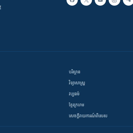
ី
បរិស្ថាន
វិទ្យាសាស្រ្ត
វប្បធម៌
ខ្មែរក្រហម
សេចក្តីរាយការណ៍ពិសេស