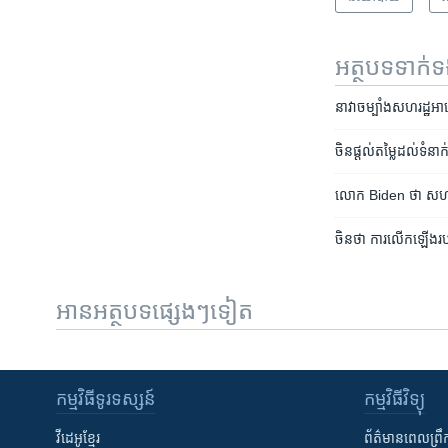
អត្ថបទ​ទាក់
នាវា​ចម្បាំង​សហរដ្ឋ​អាម
ចិន​ផ្តល់​តម្លៃ​ដល់​​ទំនា
លោក Biden ថា សហរដ្ឋ​អ
ចិន​ថា ការ​លើកឡើង​របស
អានអត្ថបទផ្សេងៗទៀត
កម្មវិធី​ទូរទស្សន៍
កម្មវិធី​វិទ្យុ
វីដេអូ​ខ្មែរ
ព័ត៌មាន​ពេល​ព្រឹ