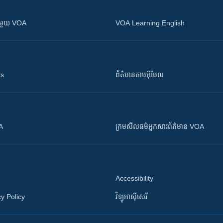
ស​​ជាមួយ VOA
VOA Learning English
ts
ព័ត៌មាន​តាម​អ៊ីមែល
OA
ក្រម​​​សីលធម៌​​​អ្នក​​​សារព័ត៌មាន VOA
Accessibility
y Policy
វិទ្យុ​អាស៊ី​សេរី