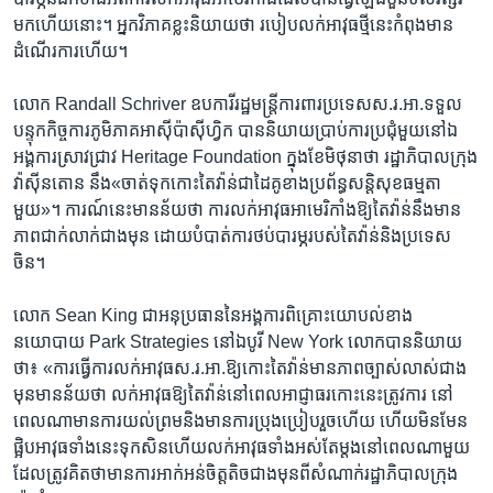
មក​ហើយ​នោះ។ អ្នកវិភាគ​ខ្លះ​និយាយ​ថា​ របៀប​លក់​អាវុធ​ថ្មី​នេះ​កំពុង​មាន​
ដំណើរ​ការ​ហើយ។​
លោក ​Randall Schriver​ ឧបការី​រដ្ឋមន្ត្រី​ការពារ​ប្រទេស​ស.រ.អា.​ទទួល​
បន្ទុក​កិច្ចការ​ភូមិភាគ​អាស៊ីប៉ាស៊ីហ្វិក​ បាន​និយាយ​ប្រាប់​ការ​ប្រជុំមួយ​នៅ​ឯ​
អង្គការ​ស្រាវជ្រាវ ​Heritage Foundation​ ក្នុង​ខែ​មិថុនា​ថា​ រដ្ឋាភិបាលក្រុង​
វ៉ាស៊ីនតោន​ នឹង​«ចាត់​ទុក​កោះ​តៃ​វ៉ាន់​ជា​ដៃ​គូ​ខាង​ប្រព័ន្ធ​សន្តិសុខ​ធម្មតា​
មួយ»។ ការណ៍​នេះ​មាន​ន័យ​ថា​ ការ​លក់​អាវុធ​អាមេរិកាំង​ឱ្យ​តៃវ៉ាន់​នឹង​មាន
ភាព​ជាក់​លាក់​ជាង​មុន ដោយ​បំបាត់​ការ​ថប់​បារម្ភ​របស់​តៃ​វ៉ាន់​និង​ប្រទេស​
ចិន។​
លោក ​Sean King ​ជា​អនុប្រធាន​នៃ​អង្គការពិគ្រោះ​យោបល់​ខាង​
នយោបាយ Park Strategies នៅ​ឯ​បូរី​ New York លោក​បាន​និយាយ​
ថា៖ «ការ​ធ្វើការ​លក់​អាវុធ​ស.រ.អា.​ឱ្យ​កោះ​តៃវ៉ាន់​មាន​ភាព​ច្បាស់​លាស់ជាង​
មុន​មាន​ន័យ​ថា​ លក់​អាវុធ​ឱ្យ​តៃវ៉ាន់​នៅ​ពេល​អាជ្ញាធរ​កោះ​នេះ​ត្រូវ​ការ នៅ​
ពេល​ណា​មាន​ការ​យល់​ព្រម​និង​មាន​ការ​ប្រុង​ប្រៀប​រួច​ហើយ ហើយ​មិន​មែន​
ផ្អិប​អាវុធ​ទាំង​នេះ​ទុក​សិ​នហើយ​លក់​អាវុធ​ទាំង​អស់​តែ​ម្តង​នៅ​ពេល​ណា​មួយ​
ដែល​ត្រូវ​គិត​ថា​មាន​ការ​អាក់​អន់​ចិត្ត​តិច​ជាង​មុន​ពី​សំណាក់​រដ្ឋាភិបាល​ក្រុង​