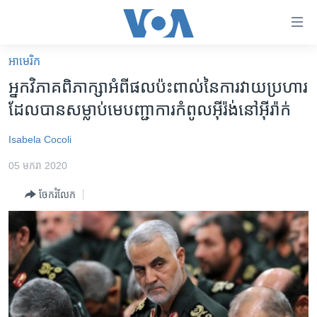
ភ្ជាប់​
ទៅ​
គេហទំព័រ​
អាមេរិក​
កម្ពុជា
ទាក់ទង
អ្នក​វិភាគ​ពិភាក្សា​អំពី​ផល​ប៉ះពាល់​នៃ​ការ​វាយ​ប្រហារ​
រំលង​
អន្តរជាតិ
ដែល​បាន​សម្លាប់​មេបញ្ជាការ​កំពូល​អ៊ីរ៉ង់​នៅ​អ៊ីរ៉ាក់
និង​
អាមេរិក
ចូល​
Isabela Cocoli
ទៅ​​
ចិន
ទំព័រ​
05 មករា 2020
ហេឡូវីអូអេ
ព័ត៌មាន​​
ចែករំលែក
តែ​
កម្ពុជាច្នៃប្រតិដ្ឋ
ម្តង
ព្រឹត្តិការណ៍ព័ត៌មាន
រំលង​
និង​
ទូរទស្សន៍ / វីដេអូ​
ចូល​
វិទ្យុ / ផតខាសថ៍
ទៅ​
ទំព័រ​
កម្មវិធីទាំងអស់