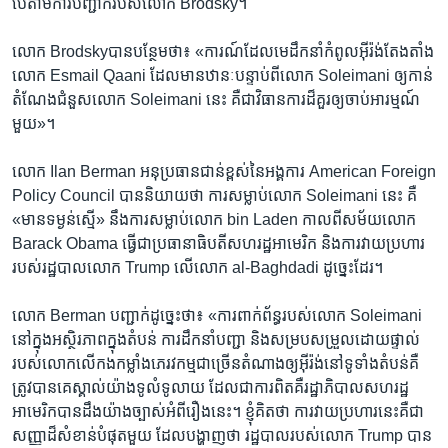
បើ​តាម​ការ​បញ្ជាក់​របស់​លោក Brodsky។
លោក Brodskyបាន​បន្ថែម​ថា៖ «ការណ៍​ដែល​មេដឹកនាំ​កំពូល​អ៊ីរ៉ង់​តែងតាំង​
លោក Esmail Qaani ដែល​មាន​ឋានៈ​បន្ទាប់ពី​លោក Soleimani ឲ្យ​កាន់​
តំណែង​ជំនួស​លោក Soleimani នេះ គឺ​ជា​វិធានការ​ដ៏​គួរ​ឲ្យ​ចាប់​អារម្មណ៍​
មួយ‍»។
លោក Ilan Berman អនុ​ប្រធាន​ជាន់​ខ្ពស់​នៃ​អង្គការ American Foreign
Policy Council បាន​និយាយ​ថា ការ​សម្លាប់​លោក Soleimani នេះ គឺ
«មាន​ទម្ងន់​ស្មើ‍» នឹង​ការ​សម្លាប់​លោក bin Laden កាល​ពី​សម័យ​លោក
Barack Obama ធ្វើ​ជា​ប្រធានាធិបតី​សហរដ្ឋ​អាមេរិក និង​ការ​វាយ​ប្រហារ​
របស់​រដ្ឋបាល​លោក Trump លើ​លោក al-Baghdadi ដូច្នេះ​ដែរ។
លោក Berman បញ្ជាក់​ដូច្នេះ​ថា៖ «ការ​ពាក់ព័ន្ធ​របស់​លោក Soleimani
នៅ​ក្នុង​អស្ថិរភាព​ក្នុង​តំបន់ ការ​ដឹកនាំ​បញ្ជា និង​សម្របសម្រួល​ដោយ​ផ្ទាល់​
របស់​លោក​លើ​កង​កម្លាំង​ភេរវកម្ម​ជា​ច្រើន​តំណាង​ឲ្យ​អ៊ីរ៉ង់​នៅ​ទូទាំង​តំបន់​គឺ​
ត្រូវ​បាន​គេ​ស្គាល់​យ៉ាង​ទូលំទូលាយ ដែល​ជា​ការពិត​គឺ​រដ្ឋាភិបាល​សហរដ្ឋ​
អាមេរិក​បាន​ដឹង​យ៉ាង​ច្បាស់​អំពី​រឿង​នេះ។ ខ្ញុំ​គិត​ថា ការ​វាយ​ប្រហារ​នេះ​គឺ​ជា​
សញ្ញា​ដ៏​សំខាន់​បំផុត​មួយ ដែល​បង្ហាញ​ថា រដ្ឋបាល​របស់​លោក Trump បាន​