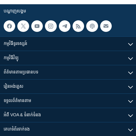
បណ្តាញ​សង្គម
កម្មវិធី​ទូរទស្សន៍
កម្មវិធី​វិទ្យុ
ព័ត៌មាន​តាមប្រធានបទ​
រៀន​​អង់គ្លេស
ទទួល​ព័ត៌មាន​តាម
អំពី​ VOA & ទំនាក់ទំនង
គេហទំព័រ​​ទាក់ទង