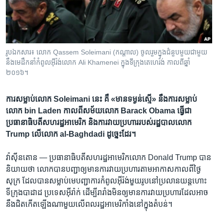
រចនា
សម្ព័ន្ធ​
Khmer English
រំលង​
និង​
បណ្តាញ​សង្គម
ចូល​
រូបឯកសារ៖ លោក Qassem Soleimani (កណ្ដាល) ចូលរួម​ក្នុង​ជំនួប​មួយ​ជាមួយ​
ទៅ​
នឹង​​មេដឹកនាំ​កំពូលអ៊ីរ៉ង់​​លោក Ali Khamenei ក្នុង​ទីក្រុងតេហេរ៉ង់ កាល​ពី​ឆ្នាំ​
កាន់​
២០១៦។
ទំព័រ​
ភាសា
ស្វែង​
ការ​សម្លាប់​លោក Soleimani នេះ គឺ «មាន​ទម្ងន់​ស្មើ‍» នឹង​ការ​សម្លាប់​
រក
លោក bin Laden កាល​ពី​សម័យ​លោក Barack Obama ធ្វើ​ជា​
ប្រធានាធិបតី​សហរដ្ឋ​អាមេរិក និង​ការ​វាយ​ប្រហារ​របស់​រដ្ឋបាល​លោក
Trump លើ​លោក al-Baghdadi ដូច្នេះ​ដែរ។
វ៉ាស៊ីនតោន —
ប្រធានាធិបតី​សហរដ្ឋ​អាមេរិក​លោក Donald Trump បាន​
និយាយ​ថា លោក​បាន​បញ្ជា​ឲ្យ​មាន​ការ​វាយ​ប្រហារ​តាម​អាកាស​កាល​ពី​ថ្ងៃ​
សុក្រ ដែល​បាន​សម្លាប់​មេបញ្ជាការ​កំពូល​អ៊ីរ៉ង់​មួយ​រូប​នៅ​ប្រលាន​យន្តហោះ​
ទីក្រុង​បាដាដ ប្រទេស​អ៊ីរ៉ាក់ ដើម្បី​រារាំង​មិន​ឲ្យ​មាន​ការ​វាយ​ប្រហារ​ដែល​អាច​
នឹង​ជិត​កើត​ឡើង​ណា​មួយ​លើ​ពលរដ្ឋ​អាមេរិកាំង​នៅ​ក្នុង​តំបន់។