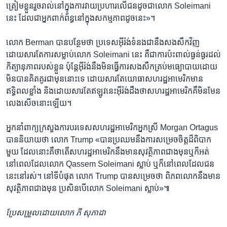
ត្រៀម​ខ្លួន​រួចរាល់​នៅ​ក្នុង​ការ​វាយ​ប្រហារ​លើ​ជន​ដូចជា​លោក Soleimani
នេះ ដែល​ជា​អ្នក​ពាក់ព័ន្ធ​នៅ​ក្នុង​សកម្មភាព​ដូច​នេះ‍»។
លោក Berman បាន​បន្ថែម​ថា ប្រទេស​អ៊ីរ៉ង់​ទំនងជា​នឹង​សងសឹក​វិញ
ដោយសារតែ​ការ​សម្លាប់​លោក Soleimani នេះ គឺ​ជា​ការ​ប៉ះពាល់​ធ្ងន់ធ្ងរ​ដល់​
កិត្យានុភាព​របស់​ខ្លួន ប៉ុន្តែ​អ៊ីរ៉ង់​នឹង​មិន​ធ្វើ​ការ​សងសឹក​គ្រប់​មធ្យោបាយ​ដោយ​
មិន​បាន​គិតគូរ​ជា​មុន​នោះ​ទេ ដោយសារតែ​យោធា​សហរដ្ឋ​អាមេរិក​មាន​
ឥទ្ធិពល​ខ្លាំង និង​ដោយសារតែ​ឥឡូវ​នេះ​អ៊ីរ៉ង់​ដឹង​ថា​សហរដ្ឋ​អាមេរិក​គឺ​មិន​មែន​
លេង​សើច​នោះ​ឡើយ។
អ្នក​នាំ​ពាក្យ​ក្រសួង​ការបរទេស​សហរដ្ឋ​អាមេរិក​អ្នកស្រី Morgan Ortagus
បាន​និយាយ​ថា លោក Trump «បាន​ប្រឈម​នឹង​ការ​សម្រេច​ចិត្ត​ដ៏​ពិបាក​
មួយ ដែល​នោះ​គឺ​ថា​តើ​សហរដ្ឋ​អាមេរិក​នឹង​មាន​សុវត្ថិភាព​ជាង​មុន​ឬ​ក៏​អត់
នៅ​ពេល​ដែល​លោក Qassem Soleimani ស្លាប់ ឬ​ក៏​នៅ​ពេល​ដែល​ជន​
នេះ​នៅ​រស់។ នៅ​ទី​បំផុត លោក Trump បាន​សម្រេច​ថា ពិភពលោក​នឹង​មាន​
សុវត្ថិភាព​ជាង​មុន ប្រសិនបើ​លោក Soleimani ស្លាប់‍»៕
ប្រែ​សម្រួល​ដោយលោក ភី សុភាដា