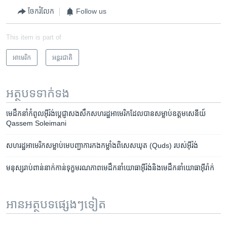
ចែករំលែក
Follow us
This item is part of
អាមេរិក​
អន្តរជាតិ
អត្ថបទ​ទាក់ទង
មេដឹកនាំ​កំពូល​​អ៊ីរ៉ង់​​ប្តេជ្ញា​សងសឹក​សហ​រដ្ឋ​អាមេរិក​ដែល​បាន​សម្លាប់​ឧត្តមសេនីយ៍​
Qassem Soleimani
សហរដ្ឋ​អាមេរិក​សម្លាប់​មេ​បញ្ជាការ​កង​កម្លាំង​ពិសេស​ឃុត ​(Quds) ​របស់​អ៊ីរ៉ង់
មនុស្ស​រាប់ពាន់​នាក់​កាន់​ទុក្ខ​មរណភាព​មេដឹកនាំ​យោធា​អ៊ីរ៉ង់​និង​មេដឹកនាំ​យោធា​អ៊ីរ៉ាក់​
អានអត្ថបទផ្សេងៗទៀត