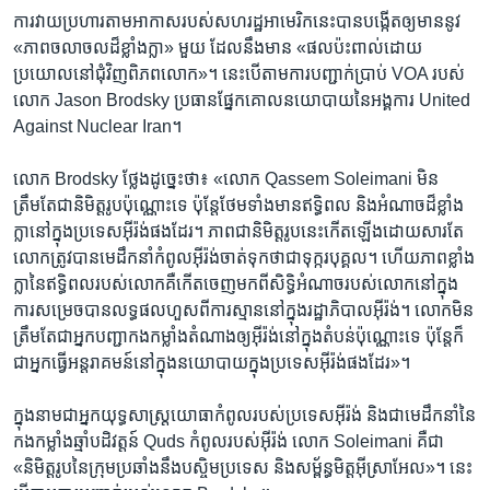
ការ​វាយ​ប្រហារ​តាម​អាកាស​របស់​សហរដ្ឋ​អាមេរិក​នេះ​បាន​បង្កើត​ឲ្យ​មាន​នូវ
«ភាព​ចលាចល​ដ៏​ខ្លាំងក្លា» មួយ ដែល​នឹង​មាន «ផល​ប៉ះពាល់​ដោយ​
ប្រយោល​នៅ​ជុំវិញ​ពិភពលោក‍»។ នេះ​បើ​តាម​ការ​បញ្ជាក់​ប្រាប់ VOA របស់​
លោក Jason Brodsky ប្រធាន​ផ្នែក​គោល​នយោបាយ​នៃ​អង្គការ United
Against Nuclear Iran។
លោក Brodsky ថ្លែង​ដូច្នេះ​ថា៖ «លោក Qassem Soleimani មិន​
ត្រឹមតែ​ជា​និមិត្តរូប​ប៉ុណ្ណោះ​ទេ ប៉ុន្តែ​ថែម​ទាំង​មាន​ឥទ្ធិពល និង​អំណាច​ដ៏​ខ្លាំង
ក្លា​នៅ​ក្នុង​ប្រទេស​អ៊ីរ៉ង់​ផង​ដែរ។ ភាព​ជា​និមិត្តរូប​នេះ​កើត​ឡើង​ដោយសារតែ​
លោក​ត្រូវ​បាន​មេដឹកនាំ​កំពូល​អ៊ីរ៉ង់​ចាត់ទុក​ថា​ជា​ទុក្ករបុគ្គល។ ហើយ​ភាព​ខ្លាំង
ក្លា​នៃ​ឥទ្ធិពល​របស់​លោក​គឺ​កើត​ចេញ​មក​ពី​សិទ្ធិ​អំណាច​របស់​លោក​នៅ​ក្នុង​
ការ​សម្រេច​បាន​លទ្ធផល​ហួស​ពី​ការ​ស្មាន​នៅ​ក្នុង​រដ្ឋាភិបាល​អ៊ីរ៉ង់។ លោក​មិន​
ត្រឹមតែ​ជា​អ្នក​បញ្ជា​កង​កម្លាំង​តំណាង​ឲ្យ​អ៊ីរ៉ង់​នៅ​ក្នុង​តំបន់​ប៉ុណ្ណោះ​ទេ ប៉ុន្តែ​ក៏​
ជា​អ្នក​ធ្វើ​អន្តរាគមន៍​នៅ​ក្នុង​នយោបាយ​ក្នុង​ប្រទេស​អ៊ីរ៉ង់​ផង​ដែរ‍»។
ក្នុង​នាម​ជា​អ្នក​យុទ្ធសាស្ត្រ​យោធា​កំពូល​របស់​ប្រទេស​អ៊ីរ៉ង់ និង​ជា​មេដឹកនាំ​នៃ​
កង​កម្លាំង​ឆ្មាំ​បដិវត្តន៍ Quds កំពូល​របស់​អ៊ីរ៉ង់ លោក Soleimani គឺ​ជា
«និមិត្តរូប​នៃ​ក្រុម​ប្រឆាំង​នឹង​បស្ចិម​ប្រទេស‍ និង​សម្ព័ន្ធមិត្ត​អ៊ីស្រាអែល»។ នេះ​