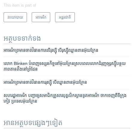
This item is part of
នយោបាយ
អាមេរិក​
អន្តរជាតិ
អត្ថបទ​ទាក់ទង
អាមេរិក​ព្រមាន​ចាត់​វិធាន​ការ​លើ​រុស្ស៊ី​ បើ​រុស្ស៊ី​ឈ្លានពាន​អ៊ុយក្រែន
លោក Blinken បំពេញ​ទស្សនកិច្ច​នៅ​អ៊ុយក្រែន​ស្របពេល​លោក​ជំរុញ​ឲ្យ​រុស្ស៊ី​បន្ថយ​
ភាព​តានតឹង​នៅ​ព្រំដែន
អាមេរិក​ព្រមាន​ចាត់​វិធាន​ការ​រុស្ស៊ី​ បើ​ឈ្លានពាន​អ៊ុយក្រែន
សហរដ្ឋអាមេរិក បញ្ជា​ឲ្យ​សមាជិក​គ្រួសារ​បុគ្គលិក​ស្ថានទូត​អាមេរិក ចាកចេញ​ពី​ទីក្រុង​
កៀវ ប្រទេស​អ៊ុយក្រែន
អានអត្ថបទផ្សេងៗទៀត