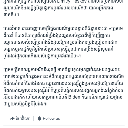
អ្នក​នាំពាក្យ​រដ្ឋាភិបាល​រុស្ស៊ី​លោក Dmitry Peskov បាន​ចោទ​ប្រកាន់​សហ
រដ្ឋ​អាមេរិក​និង​សម្ព័ន្ធមិត្ត​អង្គការ​អូតង់​របស់​អាមេរិក​ថា បានពង្រីក​ភាព​
តានតឹង។
សេតវិមាន បាន​ចេញ​សេចក្តី​ថ្លែងការណ៍​មួយ​បន្ទាប់ពី​ជំនួប​នោះ​ថា «ក្រុម​មេ
ដឹកនាំ ក៏​បាន​ពិភាក្សា​ពី​ការខំ​ប្រឹង​ប្រែង​រួម​របស់​ខ្លួន​ដើម្បី​កំញើញ​ការ
ឈ្លានពាន​របស់​រុស្ស៊ី​ប្រឆាំង​នឹង​អ៊ុយក្រែន រួមទាំង​ការប្រុងប្រៀប​ការដាក់​
ទណ្ឌកម្ម​សេដ្ឋកិច្ច​ដ៏​ខ្លាំង​លើ​ប្រទេស​រុស្ស៊ីដូចជា​ការពង្រឹង​សន្តិសុខ​នៅ​
ព្រំដែន​ផ្នែក​ខាង​កើត​របស់​អង្គការ​អូតង់​ជា​ដើម»។
ក្រុម​មន្ត្រី​សហរដ្ឋ​អាមេរិក​និង​រុស្ស៊ី មាន​ជំនួប​ទុល​មុខ​គ្នា​ចំនួន៤ដង​ក្នុង​រយៈ
ពេល២សប្តាហ៍​កន្លង​មក​នេះ​អំពី​ការព្រួយ​កង្វល់​របស់​ប្រទេស​លោក​ខាង​លិច​
អំពី​ការគំរាម​កំហែង​នៃ​ការ ឈ្លានពាន​របស់​រុស្ស៊ី​ក្នុង​ប្រទេស​អ៊ុយក្រែន​ហើយ​
នឹងការភ័យ​ខ្លាច​របស់​រុស្ស៊ី​អំពី​កិច្ចប្រតិបត្តិការ​របស់​អង្គការ​អូតង់​នៅ​ក្នុង​តំបន់​
អឺរ៉ុប​ខាង​កើត ហើយ​លោក​ប្រធានាធិបតី Biden ក៏​បាន​ពិភាក្សា​ដោយ​ផ្ទាល់​
ជាមួយ​សម្ព័ន្ធមិត្ត​អឺរ៉ុប​ដែរ៕
ចែករំលែក
Follow us