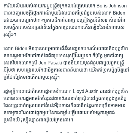
ការិយាល័យ​របស់​នាយក​រដ្ឋមន្ត្រី​ចក្រភព​អង់គ្លេស​លោក Boris Johnson
បាន​ចេញ​សេចក្តីថ្លែងការណ៍​មួយ​ដែល​បាន​គាំទ្រ​ជំនួប​របស់​លោក Biden
ដោយ​បាន​បញ្ជាក់​ថា៖ «ពួក​មេដឹកនាំ​បាន​ព្រមព្រៀង​គ្នា​អំពី​សារៈសំខាន់​នៃ​
សាមគ្គីភាព​របស់​អន្តរជាតិនៅ​ក្នុង​ការប្រឈម​ការកើន​ឡើង​នៃ​អរិភាព​របស់​
រុស្ស៊ី»។
លោក Biden មិន​បាន​សម្រេច​ថាតើ​នឹង​បញ្ជូន​ឧបករណ៍​យោធា​និង​បុគ្គលិក​
សហរដ្ឋ​អាមេរិក​ទៅកាន់​តែ​ជិត​ប្រទេស​រុស្ស៊ី​ដែរ​ឬទេ។ ក៏ប៉ុន្តែ អ្នក​នាំពាក្យ​
សេតវិមាន​លោក​ស្រី Jen Pasaki បាន​និយាយ​មុន​ជំនួប​ជាមួយ​ពួក​មន្ត្រី​
អឺរ៉ុប​ថា សហរដ្ឋ​អាមេរិក​ជានិច្ចកាល​បាន​និយាយ​ថា យើង​គាំទ្រ​សម្ព័ន្ធមិត្ត​នៅ​
ព្រំដែន​ផ្នែក​ខាង​កើត​ជាមួយ​រុស្ស៊ី។
រដ្ឋមន្ត្រី​ការពារ​ជាតិ​សហរដ្ឋ​អាមេរិក​លោក Lloyd Austin បាន​ដាក់​បុគ្គលិក​
យោធា​សហរដ្ឋ​អាមេរិក​ចំនួន៨ពាន់៥រយ​នាក់​ឲ្យ​ស្ថិត​នៅ​ក្នុង​ការប្រុង​ប្រយ័ត្ន​
ដែល​ត្រូវ​ដាក់​ពង្រាយ​នៅ​តំបន់​អឺរ៉ុប​ខាង​កើត​ជាទី​កន្លែង​ភាគច្រើនអាច​មាន​
សកម្មភាព​ដែល​ជា​ផ្នែក​មួយ​នៃ​កងកម្លាំង​ឆ្លើយ​តប​របស់​អង្គការ​អូតង់
ប្រសិនបើ រុស្ស៊ី​ឈ្លានពាន​អ៊ុយក្រែននោះ។