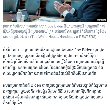
រចនា
សម្ព័ន្ធ​
Khmer English
រំលង​
និង​
បណ្តាញ​សង្គម
ចូល​
ប្រធានាធិបតី​សហរដ្ឋ​អាមេរិក លោក Joe Biden និយាយ​ជាមួយ​នឹង​បណ្ដា​មេដឹកនាំ​
ទៅ​
អឺរ៉ុប​អំពី​ប្រទេស​រុស្ស៊ី និង​ប្រទេស​អ៊ុយក្រែន នៅ​សេតវិមាន រដ្ឋធានី​វ៉ាស៊ីនតោន ថ្ងៃទី២៤
កាន់​
ខែមករា ឆ្នាំ២០២២។ (The White House/Handout via REUTERS)
ទំព័រ​
ភាសា
ស្វែង​
វ៉ាស៊ីនតោន —
ប្រធានាធិបតី​សហរដ្ឋ​អាមេរិក​លោក Joe Biden បាន​ជួប​
រក
ប្រជុំ​តាម​អនឡាញ​កាលពី​រសៀល​ថ្ងៃ​ត្រង់​ថ្ងៃ​ចន្ទ​ជាមួយ​មេដឹកនាំ​អឺរ៉ុប​
សំខាន់ៗ​អំពី​ការ​គំរាម​កំហែង​បន្ត​កើត​មាន​ឡើង​នៃការ ឈ្លានពាន​របស់​រុស្ស៊ី​
ទៅលើ​ប្រទេស​អ៊ុយក្រែន​នៅ​ពេល​ដែល​លោក​ថ្លឹងថ្លែង​ពី​ការ​បញ្ជូន​កង ទ័ព​
សហរដ្ឋ​អាមេរិក​រាប់​ពាន់​នាក់​ទៅកាន់​តំបន់​បាល់ទិក​និង​អឺរ៉ុប​ខាង​កើត។
លោក​ប្រធានាធិបតី Biden បាន​ប្រាប់​ពួក​អ្នក​យកព័ត៌មាន​បន្ទាប់ពី​ជំនួប​តាម​
អនឡាញ​ជា មួយ​មេដឹកនាំ​សម្ព័ន្ធមិត្ត​មកពី​អឺរ៉ុប សហភាព​អឺរ៉ុប​និង​អង្គការ​
អូតង់​ថា «ខ្ញុំ​មាន​ជំនួប​ដ៏​ល្អ ដោយ​មាន​ការមូលមតិ​យ៉ាង​ល្អ​បំផុត​ជាមួយ​មេ
ដឹកនាំ​អឺរ៉ុប»។