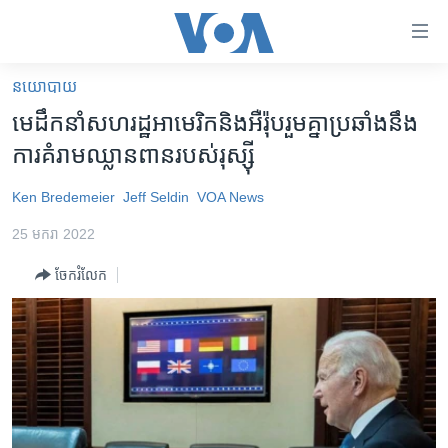
ភ្ជាប់​
ទៅ​
គេហទំព័រ​
នយោបាយ
កម្ពុជា
ទាក់ទង
មេដឹកនាំ​សហរដ្ឋ​អាមេរិក​និង​អឺរ៉ុប​រួម​គ្នា​ប្រឆាំង​នឹង​
រំលង​
អន្តរជាតិ
ការ​គំរាម​ឈ្លានពាន​របស់​រុស្ស៊ី
និង​
អាមេរិក
ចូល​
Ken Bredemeier
Jeff Seldin
VOA News
ទៅ​​
ចិន
ទំព័រ​
25 មករា 2022
ហេឡូវីអូអេ
ព័ត៌មាន​​
ចែករំលែក
តែ​
កម្ពុជាច្នៃប្រតិដ្ឋ
ម្តង
ព្រឹត្តិការណ៍ព័ត៌មាន
រំលង​
និង​
ទូរទស្សន៍ / វីដេអូ​
ចូល​
វិទ្យុ / ផតខាសថ៍
ទៅ​
ទំព័រ​
កម្មវិធីទាំងអស់