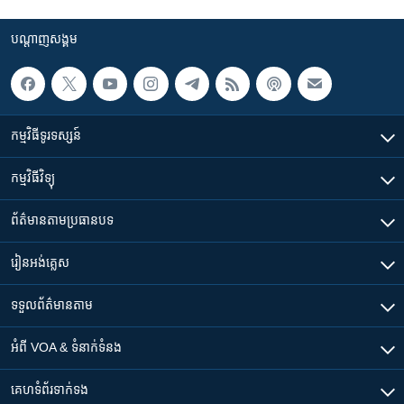
បណ្តាញ​សង្គម
កម្មវិធី​ទូរទស្សន៍
កម្មវិធី​វិទ្យុ
ព័ត៌មាន​តាមប្រធានបទ​
រៀន​​អង់គ្លេស
ទទួល​ព័ត៌មាន​តាម
អំពី​ VOA & ទំនាក់ទំនង
គេហទំព័រ​​ទាក់ទង