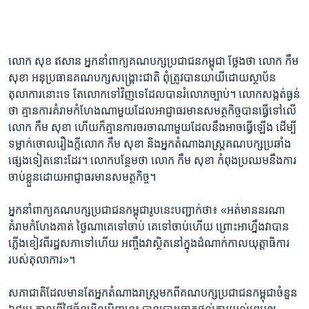
លោក សុខ​ ឥសាន អ្នក​នាំ​ពាក្យ​គណបក្ស​ប្រជាជន​កម្ពុជា ថ្លែង​ថា​ លោក​ កឹម
សុខា​ អនុ​ប្រធាន​គណបក្ស​សង្គ្រោះ​ជាតិ ពុំ​ត្រូវ​បាន​យាយី​ដោយ​ស្ថាប័ន​
តុលាការ​នោះ​ទេ​ តែ​លោក​ទៅវិញ​ទេ​ដែល​បាន​រំលោភ​ច្បាប់។​ លោក​សង្កត់​ធ្ងន់​
ថា​ គ្មាន​ការ​គំរាមកំហែង​ណាមួយ​ដែល​អាជ្ញាធរ​មាន​សមត្ថកិច្ច​បាន​ធ្វើ​ទៅ​លើ​
លោក ​កឹម សុខា​ ហើយ​ក៏​គ្មាន​ការ​ចរចា​ណាមួយ​ដែល​នឹង​អាច​ធ្វើ​ឡើង ​ដើម្បី​
ទម្លាក់​ចោល​រឿងក្តី​លោក​ កឹម សុខា​ និង​អ្នក​តំណាងរាស្ត្រ​គណបក្ស​ប្រឆាំង​
ផ្សេង​ទៀត​នោះ​ដែរ។​ លោក​បន្ថែម​ថា​ លោក​ កឹម​ សុខា កំពុង​ប្រឈម​នឹង​ការ​
ចាប់​ខ្លួន​ដោយ​អាជ្ញាធរ​មាន​សមត្ថកិច្ច។
អ្នក​នាំ​ពាក្យ​គណបក្ស​ប្រជាជន​កម្ពុជា​រូប​នេះ​បញ្ជាក់​ថា៖ «អត់​មាន​នរណា​
គំរាមកំហែង​គាត់​ ថ្ងៃ​ណា​គេ​ទៅ​ចាប់​ គេ​ទៅ​ចាប់​ហើយ​ ព្រោះ​អាហ្នឹង​វា​បាន​
ភ្លើង​ខៀវ​ពី​រដ្ឋសភា​ទៅ​ហើយ​ អញ្ចឹង​វា​ស្ថិត​នៅ​ក្នុង​ដំណាក់កាល​យុត្តាធិការ​
របស់​តុលាការ»។
សភា​ជាតិ​ដែល​មាន​តែ​អ្នក​តំណាងរាស្ត្រ​មក​ពី​គណបក្ស​ប្រជាជន​កម្ពុជា​ចំនួន​