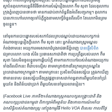
៦៨រូប ​កាល​ពី​ថ្ងៃ​ច័ន្ទ​ម្សិលមិញ​នេះ បាន​បោះឆ្នោត​ផ្តល់​ការ​យល់​ព្រម​ឲ្យ​
ស្ថាប័ន​តុលាការ​បន្ត​នីតិវិធី​ចាត់​ការ​សំណុំរឿង​លោក​ កឹម សុខា​ ដែល​តុលាការ​
ក្រុង​ភ្នំពេញ​បាន​ចោទ​ថា មាន​ការ​ជាប់​ពាក់ព័ន្ធ​នឹង​អំពើ​សញ្ចរកម្ម។​ តុលាការ​
បាន​កោះហៅ​លោក​ឲ្យ​ទៅ​បំភ្លឺ​ក្នុង​នាម​សាក្សី​ចំនួន​ពីរ​លើក​ តែ​លោក​មិនព្រម​
ចូល​ខ្លួន។
នៅ​មុន​ការ​បោះឆ្នោត​របស់​សភា​ដែល​គ្របដណ្តប់​ដោយ​គណបក្ស​កាន់​
អំណាច​ឲ្យ​បន្ត​រឿងក្តី​លោក​ កឹម​ សុខា ​នោះ អ្នក​តំណាងរាស្ត្រ​មណ្ឌល​
កំពង់ចាម​នេះ​ អយ្យការ​អម​សាលាដំបូង​រាជធានី​ភ្នំពេញ​
បាន​ផ្ញើ​សិខិត
ជម្រាប​លោក​ ហេង សំរិន​ ប្រធាន​សភា​ជាតិ​ថា ការ​ប្រព្រឹត្ត​របស់​លោក​ កឹម
សុខា​ ដែល​មិន​ចូល​ខ្លួន​មក​ឆ្លើយ​បំភ្លឺ​ តាម​ការ​កោះ​ហៅ​របស់តំណាង​អយ្យការ​
ទាំង​ពីរ​លើក​នេះ​ គឺ​ជា​បទ​ល្មើស តាម​មាត្រា​៥៣៨​នៃ​ក្រម​ព្រហ្មទណ្ឌ​នៃ​
ព្រះរាជាណាចក្រ​កម្ពុជា។​ តាម​មាត្រា​នេះ​ ប្រសិន​បើ​ជនសង្ស័យ ត្រូវ​រកឃើញ​
ថា​មាន​ទោស​ ជនសង្ស័យ​នឹង​ត្រូវ​ផ្តន្ទា​ទោស​ដាក់​ពន្ធនាគារ​ពី​មួយ​ខែ​ទៅ​ប្រាំ
មួយ​ខែ​ និង​ពិន័យ​ជា​ប្រាក់​ ពី​មួយ​សែន​ទៅ​មួយ​លាន​រៀល។
(
Facebook Live ភាគទី២៖
តំណាងរាស្ត្រ​គណបក្ស​សង្គ្រោះជាតិ និង​
គណបក្ស​ប្រជាជន​កម្ពុជា ពិភាក្សា​អំពី​អត្ថន័យ និង​គោលការណ៍​អភ័យ​
ឯកសិទ្ធិ​របស់​តំណាងរាស្ត្រ នៅ​ក្នុង​កម្មវិធី Hello VOA ពិសេស កាលពី​ថ្ងៃ