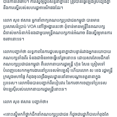
d
បាន​កាន់​តែ​ឆាប់។​ ការ​ស្នើ​ឲ្យ​ជួប​សន្ទនា​គ្នា​នេះ​ ត្រូវ​បាន​ធ្វើ​ឡើង​ស្រដៀង​គ្នា​
e
នឹង​ការ​ស្នើ​របស់​សហរដ្ឋ​អាមេរិក​ផង​ដែរ។
​លោក​ សុខ​ ឥសាន​ អ្នក​នាំ​ពាក្យ​គណបក្ស​ប្រជាជន​កម្ពុជា​ បាន​មាន​
ប្រសាសន៍​ប្រាប់​ VOA​ នៅ​ថ្ងៃ​អង្គារ​នេះ​ថា​ ពុំ​ទាន់​មាន​មន្ត្រី​នៃ​គណបក្ស​
ជំទាស់​មក​ទំនាក់ទំនង​ជាមួយ​មន្ត្រី​គណបក្ស​កាន់​អំណាច និង​ស្នើ​ឲ្យ​មាន​ការ​
ចរចា​នោះ​ទេ។​
លោក​បញ្ជាក់​ថា​ លទ្ធភាព​នៃ​ការ​ជួប​សន្ទនា​គ្នា​ជា​បន្ទាន់​រវាង​អ្នក​នយោបាយ​
គណបក្ស​ទាំង​ពីរ​ ទំនង​ជា​មិន​អាច​ធ្វើ​ទៅ​រួច​នោះ​ទេ​ ដោយសារ​តែ​មេដឹកនាំ​
គណបក្ស​ប្រជាជន​កម្ពុជា​ គឺ​លោក​នាយក​រដ្ឋមន្ត្រី​ ហ៊ុន​ សែន ត្រៀម​ទៅ​
បំពេញ​បេសកកម្ម​ការងារ​នៅ​ប្រទេស​ម៉ាឡេស៊ី ហើយ​លោក​ ស ខេង​ រដ្ឋមន្ត្រី​
ក្រសួង​មហាផ្ទៃ​ កំពុង​ចុះ​ពង្រឹង​មូលដ្ឋាន​នៅ​តាម​បណ្តា​ខេត្ត​នា​នា​ក្នុង​
ប្រទេស។​ លោក​មិន​បាន​បញ្ជាក់​ពី​របៀបវារៈ​នៃ​ការ​ចាក​ចេញ​ទៅ​ប្រទេស​
ម៉ាឡេស៊ី​របស់​លោក​នាយក​រដ្ឋមន្ត្រី​នោះ​ទេ។
លោក​ សុខ​ ឥសាន បញ្ជាក់​ថា៖
«ទោះ​ស្នើ​មក​ក៏​ថ្នាក់​ដឹកនាំ​គណបក្ស​ប្រជាជន​ ក៏​ដូច​ជា​រដ្ឋាភិបាល​កំពុង​តែ​