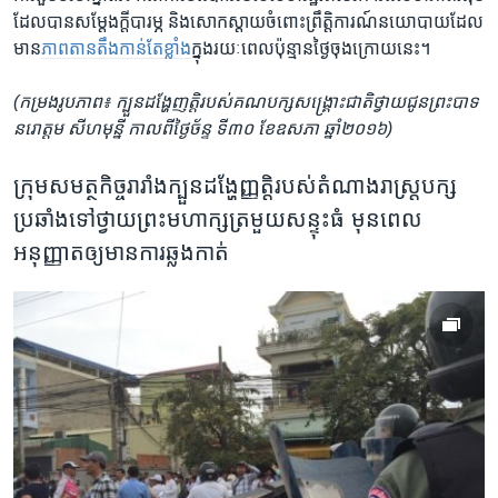
ដែល​បាន​សម្តែង​ក្តី​បារម្ភ​ និង​សោក​ស្តាយ​ចំពោះ​ព្រឹត្តិការណ៍​នយោបាយ​ដែល​
មាន
​ភាព​តានតឹង​កាន់​តែ​ខ្លាំង​
ក្នុង​រយៈពេល​ប៉ុន្មាន​ថ្ងៃ​ចុងក្រោយ​នេះ។
(កម្រងរូបភាព៖ ក្បួនដង្ហែញត្តិរបស់គណបក្សសង្គ្រោះជាតិ​ថ្វាយ​ជូនព្រះបាទ​
នរោត្តម សីហមុន្នី កាលពីថ្ងៃច័ន្ទ ទី៣០ ខែឧសភា ឆ្នាំ២០១៦)
ក្រុម​សមត្ថកិច្ច​រារាំង​ក្បួន​ដង្ហែ​ញ្ញត្តិ​របស់​តំណាងរាស្រ្ត​បក្ស
ប្រឆាំង​ទៅថ្វាយ​ព្រះមហាក្សត្រ​មួយសន្ទុះធំ មុនពេល​
អនុញ្ញាត​ឲ្យ​មាន​ការ​ឆ្លង​កាត់​