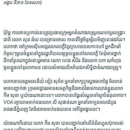
អង្គារ ទី៣១ ខែ​ឧសភា)
ប៉ុន្តែ​ ការ​ចោទ​ប្រកាន់​នេះ​ត្រូវ​ប្រធាន​ក្រុម​អ្នកតំណាងរាស្ត្រ​គណបក្ស​សង្គ្រោះ​
ជាតិ​ លោក​ សុន​ ឆ័យ​ បាន​ច្រានចោល​ កាល​ពី​ថ្ងៃ​ច័ន្ទ​ម្សិល​មិញ​នេះ​ផង​ដែរ។​
លោក​ថា​ ចៅក្រម​ស៊ើបអង្កេត​សាលាក្តី​ខ្មែរ​ក្រហម​បាន​កោះ​ហៅ​ អ្នក​ដឹក​នាំ​
កំពូលៗ​មួយ​ចំនួននៅ​ក្នុង​រដ្ឋាភិបាល​ឲ្យ​ចូល​ខ្លួន​ទៅ​សាលា​ក្តី​ តែ​ពុំ​មាន​ថ្នាក់​
ដឹកនាំ​រូប​ណា​ក្នុង​នោះ​រួមមាន លោក​ ហេង​ សំរិន​ និង​លោក​ ហោ ណាំហុង
ចូលខ្លួន​ទៅ​តុលាការ​ទេ​ ដោយ​សំអាង​លើ​អភ័យ​ឯកសិទ្ធិ​ជា​តំណាងរាស្ត្រ។
​លោក​នាយ​ឧត្តមសេនីយ៍​ ខៀវ​ សុភ័គ​ អ្នក​នាំ​ពាក្យ​ក្រសួង​មហាផ្ទៃ​ មិន​ទាន់​
អាច​បញ្ជាក់​ថា​ ក្រុម​អាជ្ញាធរ​មាន​សមត្ថកិច្ច​នឹង​ចាត់​វិធានការ​ឃាត់​ខ្លួន​លោក​
កឹម សុខា​ ឬ​យ៉ាង​ណា​នោះ​ទេ។​ លោក​បាន​បង្វែរ​សំណួរ​ទៅ​ស្ថាប័ន​តុលាការ។​
VOA ​ព្យាយាម​ទាក់​ទង​លោក​ លី​ សុផាន់ណា​ អ្នក​នាំ​ពាក្យ​សាលា​ដំបូង​
រាជធានី​ភ្នំពេញ​ តែ​មិន​អាច​ទាក់​ទង​បាន​ទេ​ នៅ​ថ្ងៃ​អង្គារ​នេះ។
យ៉ាង​ណា​ក៏​ដោយ​ លោក​ កឹម​ សុខា​ បាន​បញ្ជាក់​នៅ​លើ​ទំព័រ​ហ្វេសប៊ុក​របស់​