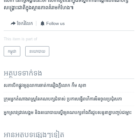
លោក​ នៅ​ថ្ងៃ​អង្គារ​នេះ​ថា​ លោក​ស្ថិតនៅ​ក្នុង​ទីស្នាក់ការ​កណ្តាល​គណបក្ស​
សង្គ្រោះ​ជាតិ​ក្នុង​ស្ថានភាព​គំរាម​កំហែង៕
ចែករំលែក
Follow us
This item is part of
កម្ពុជា
នយោបាយ
អត្ថបទ​ទាក់ទង
សភា​បើក​ផ្លូវ​ឲ្យ​តុលាការ​ចាត់ការ​រឿង​ក្ដី​លោក កឹម សុខា
ក្រុម​អ្នកតំណាង​​រាស្ត្រ​នៃ​គណបក្ស​ជំទាស់​ ប្រកាស​ធ្វើ​ពហិការ​មិន​ចូល​ប្រជុំ​សភា
អ្នក​ស្រាវជ្រាវ​សង្គម​ និង​នយោបាយ​ស្នើឲ្យ​​​គណ​បក្ស​ទាំង​ពីរ​ជួប​សន្ទនា​គ្នា​​​បញ្ចប់​ជម្លោះ
អានអត្ថបទផ្សេងៗទៀត