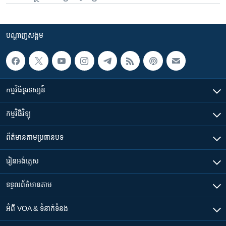
បណ្តាញ​សង្គម
កម្មវិធី​ទូរទស្សន៍
កម្មវិធី​វិទ្យុ
ព័ត៌មាន​តាមប្រធានបទ​
រៀន​​អង់គ្លេស
ទទួល​ព័ត៌មាន​តាម
អំពី​ VOA & ទំនាក់ទំនង