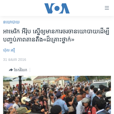
ភ្ជាប់​
ទៅ​
គេហទំព័រ​
នយោបាយ
កម្ពុជា
ទាក់ទង
អាមេរិក អឺរ៉ុប ស្នើ​ឲ្យ​មាន​ការ​​ចរចា​នយោបាយ​ដើម្បី​
រំលង​
អន្តរជាតិ
បញ្ចប់​ភាព​តានតឹង​«ដ៏​គ្រោះថ្នាក់‍»
និង​
អាមេរិក
ចូល​
ហ៊ុល រស្មី
ទៅ​​
ចិន
ទំព័រ​
31 ឧសភា 2016
ហេឡូវីអូអេ
ព័ត៌មាន​​
ចែករំលែក
តែ​
កម្ពុជាច្នៃប្រតិដ្ឋ
ម្តង
ព្រឹត្តិការណ៍ព័ត៌មាន
រំលង​
និង​
ទូរទស្សន៍ / វីដេអូ​
ចូល​
វិទ្យុ / ផតខាសថ៍
ទៅ​
ទំព័រ​
កម្មវិធីទាំងអស់