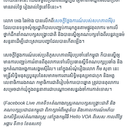
ហើយ​នៅ​ទីនេះ​ យើង​ទទួល​ប្រជាពលរដ្ឋ​ហ្នឹង​ ឲ្យ​មក​តាម​ឃ្លាំមើល​ជា​ប្រចាំ​
មាន​រាល់​ថ្ងៃ​ រៀងរាល់​ថ្ងៃ​នៅ​ទីនេះ»។
លោក​ អេង​ ឆៃអ៊ាង​ បាន​លើក​ពី​
សេចក្តី​ថ្លែង​ការណ៍​របស់​សហភាព​អឺរ៉ុប
ដែល​បាន​ទទូច​សុំ​ឲ្យ​រដ្ឋាភិបាល​បញ្ឈប់​ការ​រុកគួន​តាម​ផ្លូវ​តុលាការ​ មក​លើ​
ថ្នាក់​ដឹកនាំ​គណបក្ស​សង្គ្រោះ​ជាតិ​ និង​បាន​ស្នើ​ឲ្យ​គណបក្ស​ទាំង​ពីរ​បន្ត​វប្បធម៌​
សន្ទនា​ដើម្បី​ដោះស្រាយ​បញ្ហា​ដែល​បាន​កើតឡើង។
សេចក្តី​ថ្លែងការណ៍​របស់​ប្រតិភូ​សហភាព​អឺរ៉ុប​ប្រចាំ​នៅ​កម្ពុជា​ ក៏​បាន​ស្នើ​ឲ្យ​
មាន​ការ​បញ្ឈប់​ការ​រំខាន​ពី​តុលាការ​ទៅ​លើ​ប្រធាន​ស្តី​ទី​គណបក្ស​ប្រឆាំង​ និង​
អ្នក​តំណាង​អង្គការ​សង្គម​ស៊ីវិល។​ នៅ​ក្នុង​សំណុំរឿង​លោក​ កឹម សុខា​ នេះ​
មន្ត្រី​សិទ្ធិ​មនុស្ស​បួន​រូប​នៃ​សមាគម​ការពារ​សិទ្ធិ​មនុស្ស​អាដហុក​ និង​អគ្គ
លេខាធិការ​រង​គណៈកម្មាធិការ​ជាតិ​រៀបចំ​ការ​បោះ​ឆ្នោត​ ត្រូវ​បាន​តុលាការ​
សម្រេច​ដាក់​ឃុំ​ក្នុង​ពន្ធនាគារ​ជា​បណ្តោះអាសន្ន​រង់​ចាំ​ការ​កាត់​ទោស។
(
Facebook Live ភាគទី១៖
តំណាងរាស្ត្រ​គណបក្ស​សង្គ្រោះជាតិ និង​
គណបក្ស​ប្រជាជន​កម្ពុជា ពិភាក្សា​អំពី​អត្ថន័យ និង​គោលការណ៍​អភ័យ​
ឯកសិទ្ធិ​របស់​តំណាងរាស្ត្រ នៅ​ក្នុង​កម្មវិធី Hello VOA ពិសេស កាលពី​ថ្ងៃ
អង្គារ ទី៣១ ខែ​ឧសភា)