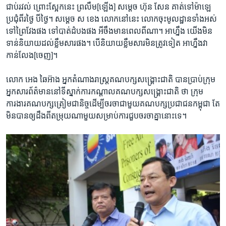
ជាប់​រវល់​ ព្រោះ​ស្អែក​នេះ​ ព្រលឹម​[ឡើង] ​សម្តេច​ ហ៊ុន​ សែន​ គាត់​ទៅ​ម៉ាឡេ​
ប្រជុំ​ពីរ​ថ្ងៃ​ បី​ថ្ងៃ។​ សម្តេច​ ស​ ខេង​ លោក​នៅ​នេះ​ លោក​ចុះ​មូលដ្ឋាន​ទាំង​អស់​
ទៅ​ព្រៃវែង​ផង​ ទៅ​បាត់ដំបង​ផង​ អីចឹង​មាន​ពេល​ពីណា។​ អាហ្នឹង​ យើង​មិន​
ទាន់​និយាយ​ដល់​ខ្លឹមសារ​ផង។​ បើ​និយាយ​ខ្លឹមសារ​មិន​ត្រូវ​ទៀត​ អា​ហ្នឹង​វា​
កាន់​លែង[ចេញ]។
លោក​ អេង​ ឆៃអ៊ាង​ អ្នក​តំណាងរាស្ត្រ​គណបក្ស​សង្គ្រោះ​ជាតិ បាន​ប្រាប់​ក្រុម​
អ្នក​សារព័ត៌មាន​នៅ​ទីស្នាក់​ការ​កណ្តាល​គណបក្ស​សង្គ្រោះ​ជាតិ ថា​ ក្រុម​
ការងារ​គណបក្ស​ត្រៀម​ជានិច្ច​ដើម្បី​ចរចា​ជាមួយ​គណ​បក្ស​ប្រជាជន​កម្ពុជា តែ​
មិន​បាន​ឲ្យ​ដឹង​ពី​តម្រុយ​ណាមួយ​សម្រាប់​ការ​ជួប​ចរចា​គ្នា​នោះ​ទេ។