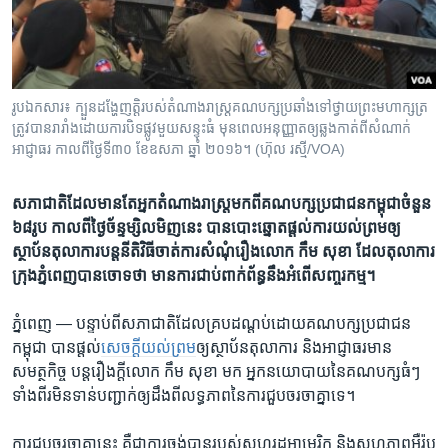
រចនា
សម្ព័ន្ធ​
Khmer English
រំលង​
និង​
បណ្តាញ​សង្គម
ចូល​
រូបឯកសារ៖ ក្បួនដង្ហែញតិ្ត​របស់​តំណាងរាស្រ្ត​គណបក្ស​ប្រឆាំង​ទៅ​ថ្វាយ​​ព្រះមហាក្សត្រ​​
ទៅ​
ត្រូវ​បាន​រារាំង​ដោយ​ការ​បិទផ្លូវ​​មួយ​សន្ទុះ​ធំ​ មុនពេលអនុញ្ញាត​ឲ្យ​ឆ្លង​កាត់​ពី​សំណាក់​
កាន់​
អាជ្ញាធរ កាល​ពី​ថ្ងៃ​ទី៣០ ខែ​ឧសភា ឆ្នាំ​ ២០១៦។ (ហ៊ុល រស្មី/VOA)
ទំព័រ​
ភាសា
ស្វែង​
សភា​ជាតិ​ដែល​មាន​តែ​អ្នក​តំណាងរាស្ត្រ​មក​ពី​គណបក្ស​ប្រជាជន​កម្ពុជា​ចំនួន​
រក
៦៨រូប ​កាល​ពី​ថ្ងៃ​ច័ន្ទ​ម្សិលមិញ​នេះ បាន​បោះឆ្នោត​ផ្តល់​ការ​យល់​ព្រម​ឲ្យ​
ស្ថាប័ន​តុលាការ​បន្ត​នីតិវិធី​ចាត់​ការ​សំណុំរឿង​លោក​ កឹម សុខា​ ដែល​តុលាការ​
ក្រុង​ភ្នំពេញ​បាន​ចោទ​ថា មាន​ការ​ជាប់​ពាក់ព័ន្ធ​នឹង​អំពើ​សញ្ចរកម្ម។​
ភ្នំពេញ —
បន្ទាប់​ពី​សភាជាតិ​ដែល​គ្រប​ដណ្តប់​ដោយ​គណបក្ស​ប្រជាជន​
កម្ពុជា​ បាន​ផ្តល់​
សេចក្តី​យល់​ព្រម
​ឲ្យ​ស្ថាប័ន​តុលាការ​ និង​អាជ្ញាធរ​មាន​
សមត្ថកិច្ច បន្ត​រឿង​ក្តី​លោក​ កឹម​ សុខា​ មក អ្នក​នយោបាយ​នៃ​គណបក្ស​ធំៗ​
ទាំង​ពីរ​មិន​ទាន់​បញ្ជាក់​ឲ្យ​ដឹង​ពី​លទ្ធភាព​នៃ​ការ​ជួប​ចរចា​គ្នា​ទេ។
ការ​ជួប​ចរចា​គ្នា​នេះ​ គឺ​ជា​ការ​ចង់​បាន​របស់​សហរដ្ឋ​អាមេរិក​ និង​សហភាព​អឺរ៉ុប