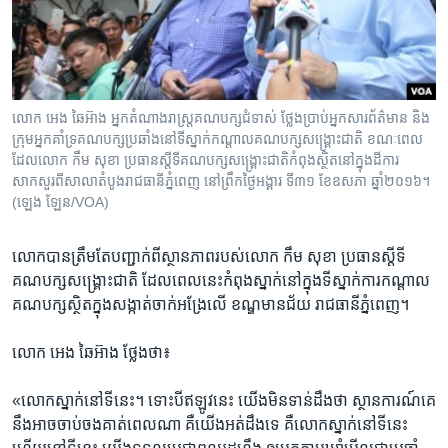
លោក​ អេង​ ឆៃអ៊ាង​ អ្នកតំណាងរាស្ត្រ​គណបក្ស​ជំទាស់​ ​ថ្លែង​ប្រាប់​អ្នក​សារព័ត៌មាន ​និង​
ក្រុម​អ្នកគាំទ្រ​គណបក្ស​ប្រឆាំង​នៅ​ទី​ស្នាក់​កណ្ដាល​គណបក្ស​សង្គ្រោះ​ជាតិ​ ខណៈពេល​
ដែល​លោក ​កឹម សុខា​ ប្រធាន​ស្ដីទី​គណបក្ស​សង្រ្គោះជាតិ​កំពុង​ស្ថិតនៅ​ក្នុង​ដីការ​
សាកសួរ​ពី​សាលា​តំបូង​រាជធានី​ភ្នំពេញ​ នៅ​ព្រឹក​ថ្ងៃ​អង្គារ​ ទី​៣១ ខែ​ឧសភា ឆ្នាំ២០១៦។
(ឡេង ឡែន/VOA)
លោក​បាន​ត្រឹម​តែ​បញ្ជាក់​ពី​ស្ថានភាព​របស់​លោក​ កឹម សុខា​ ប្រធាន​ស្តី​ទី​
គណបក្ស​សង្គ្រោះ​ជាតិ​ ដែល​ពេល​នេះ​កំពុង​ស្នាក់​នៅ​ក្នុង​ទី​ស្នាក់ការ​កណ្តាល​
គណបក្ស​ស្ថិត​ក្នុង​សង្កាត់​ចាក់អង្រែលើ​ ខណ្ឌ​មានជ័យ ​រាជធានី​ភ្នំពេញ។
​លោក​ អេង​ ឆៃអ៊ាង ថ្លែង​ថា៖
«លោក​ស្នាក់​នៅ​ទីនេះ។​ ទោះបី​ឥឡូវ​នេះ​ យើង​មិន​ទាន់​ដឹង​ថា​ ស្ថានការណ៍​គេ​
នឹង​អាច​ចាប់​ចង​គាត់​ពេលណា​ គឺ​យើង​អត់​ដឹង​ទេ​ គឺ​លោក​ស្នាក់នៅ​ទីនេះ​