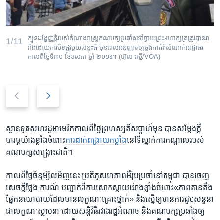
ក្បួនដង្ហែញ្ញតិ្ត​របស់​តំណាងរាស្រ្ត​គណបក្ស​ប្រឆាំង​ទៅ​ថ្វាយ​​ព្រះមហាក្សត្រ​​ត្រូវ​បាន​រា
1/11
រាំង​ដោយ​ការ​បិទផ្លូវ​​មួយ​សន្ទុះ​ធំ​ មុនពេលអនុញ្ញាត​ឲ្យ​ឆ្លង​កាត់​ពី​សំណាក់​អាជ្ញាធរ
កាល​ពី​ថ្ងៃ​ទី៣០ ខែ​ឧសភា ឆ្នាំ​ ២០១៦។ (ហ៊ុល រស្មី/VOA)
P
N
r
e
e
x
v
t
ស្ថានទូត​សហរដ្ឋ​អាមេរិក​កាល​ពី​ថ្ងៃ​ព្រហស្បតិ៍​សប្តាហ៍​មុន​ បាន​សម្តែង​ក្តី​
i
s
បារម្ភ​យ៉ាង​ខ្លាំង​ចំពោះ​
ការ​ដាក់​ពង្រាយ​កម្លាំង
​នៅ​ទី​ស្នាក់ការ​កណ្តាល​របស់​
o
l
គណបក្ស​សង្គ្រោះ​ជាតិ។
u
i
s
d
កាល​ពី​ថ្ងៃ​ច័ន្ទ​ម្សិលមិញ​នេះ​ ប្រតិភូ​សហភាព​អឺរ៉ុប​ប្រ​ចាំ​នៅ​កម្ពុជា​ បាន​ចេញ​
s
e
សេចក្តី​ថ្លែង ការណ៍​ បញ្ជាក់​ពី​ការ​សោកស្តាយ​យ៉ាង​ខ្លាំង​ចំពោះ​«ភាព​តានតឹង​
l
ផ្នែក​នយោបាយ​ដែល​មាន​លក្ខណៈ​គ្រោះថ្នាក់‍»​ និង​ស្នើ​ឲ្យ​មាន​ការ​ជួប​សន្ទនា​
i
ជា​លក្ខណៈ​ស្ថាបនា ​ដោយ​សន្តិវិធី​រវាង​រដ្ឋ​អំណាច និង​គណបក្ស​ប្រឆាំង​ឲ្យ​