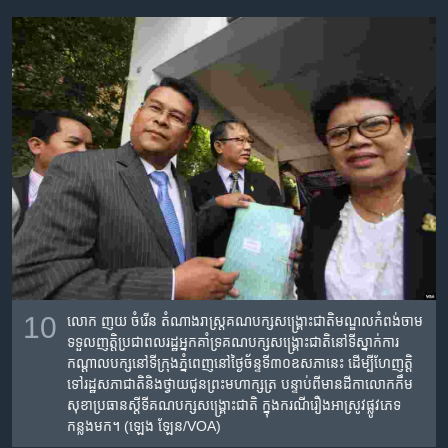
10
លោក ញយ ចំរើន​ តំណាង​រាស្រ្ត​គណបក្ស​សង្រ្គោះជាតិមណ្ឌល​កំពង់ចាម​
ទទួល​ញត្តិ​ប្រជាពលរដ្ឋ​​អ្នក​គាំទ្រ​គណបក្ស​សង្រ្គោះ​ជាតិ​នៅទីស្នាក់ការ​
កណ្ដាល​បក្ស​នៅ​ទី​ក្រុង​ភ្នំពេញនៅ​ថ្ងៃ​ច័ន្ទ​ទី​៣០​ឧសភា​នេះ ​ដើម្បី​ហែញត្តិ​
ទៅ​រដ្ឋសភា​ជាតិ​និង​ថ្វាយជូន​ព្រះ​មហាក្សត្រ​ បន្ទាប់ពី​មាន​ដីកា​លោក​កឹម
សុខា​ប្រធាន​ស្ដីទី​គណបក្ស​សង្រ្គោះជាតិ​ ក្នុង​ករណី​រឿង​អាស្រូវ​ផ្លូវភេទ​
កន្លង​មក​​។ (ឡេង ឡែន/VOA)