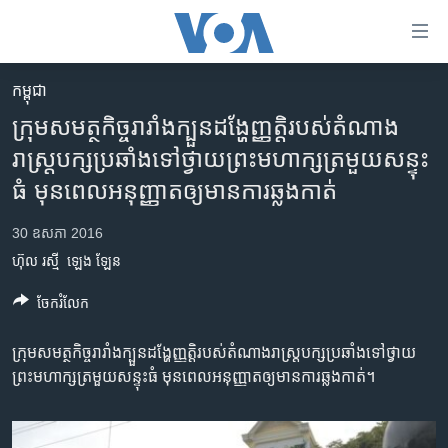
ភ្ជាប់​
ទៅ​
គេហទំព័រ​
កម្ពុជា
កម្ពុជា
ទាក់ទង
ក្រុម​សមត្ថកិច្ច​រារាំង​ក្បួន​ដង្ហែ​ញ្ញត្តិ​របស់​តំណាង
រំលង​
អន្តរជាតិ
រាស្រ្ត​បក្សប្រឆាំង​ទៅថ្វាយ​ព្រះមហាក្សត្រ​មួយសន្ទុះ
និង​
អាមេរិក
ធំ មុនពេល​អនុញ្ញាត​ឲ្យ​មាន​ការ​ឆ្លង​កាត់​
ចូល​
ទៅ​​
ចិន
30 ឧសភា 2016
ទំព័រ​
ហេឡូវីអូអេ
ព័ត៌មាន​​
ហ៊ុល រស្មី
ឡេង ឡែន
តែ​
កម្ពុជាច្នៃប្រតិដ្ឋ
ចែករំលែក
ម្តង
ព្រឹត្តិការណ៍ព័ត៌មាន
រំលង​
ក្រុម​សមត្ថកិច្ច​រារាំង​ក្បួន​ដង្ហែ​ញ្ញត្តិ​របស់​តំណាងរាស្រ្ត​បក្សប្រឆាំងទៅ​ថ្វាយ​
និង​
ទូរទស្សន៍ / វីដេអូ​
ព្រះមហាក្សត្រមួយសន្ទុះធំ មុនពេល​អនុញ្ញាត​ឲ្យ​មាន​ការ​ឆ្លង​កាត់​។
ចូល​
វិទ្យុ / ផតខាសថ៍
ទៅ​
ទំព័រ​
កម្មវិធីទាំងអស់