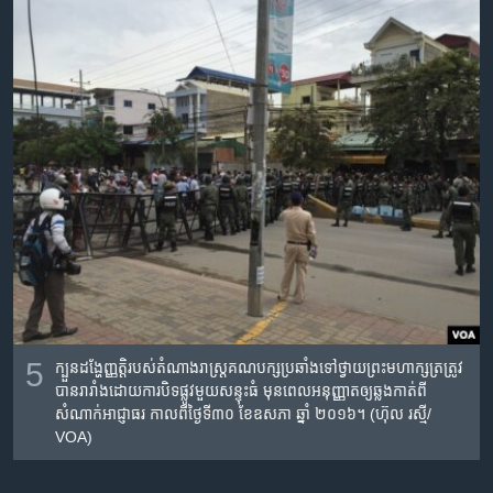
5
ក្បួនដង្ហែញ្ញតិ្ត​របស់​តំណាងរាស្រ្ត​គណបក្ស​ប្រឆាំង​ទៅ​ថ្វាយ​​ព្រះមហាក្សត្រ​​ត្រូវ​
បាន​រារាំង​ដោយ​ការ​បិទផ្លូវ​​មួយ​សន្ទុះ​ធំ​ មុនពេលអនុញ្ញាត​ឲ្យ​ឆ្លង​កាត់​ពី​
សំណាក់​អាជ្ញាធរ កាល​ពី​ថ្ងៃ​ទី៣០ ខែ​ឧសភា ឆ្នាំ​ ២០១៦។ (ហ៊ុល រស្មី/
VOA)