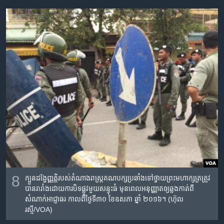
8
ក្បួនដង្ហែញ្ញតិ្ត​របស់​តំណាងរាស្រ្ត​គណបក្ស​ប្រឆាំង​ទៅ​ថ្វាយ​​ព្រះមហាក្សត្រ​​ត្រូវ​
បាន​រារាំង​ដោយ​ការ​បិទផ្លូវ​​មួយ​សន្ទុះ​ធំ​ មុនពេលអនុញ្ញាត​ឲ្យ​ឆ្លង​កាត់​ពី​
សំណាក់​អាជ្ញាធរ កាល​ពី​ថ្ងៃ​ទី៣០ ខែ​ឧសភា ឆ្នាំ​ ២០១៦។ (ហ៊ុល
រស្មី/VOA)