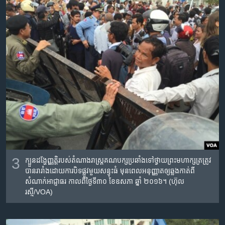
3
ក្បួនដង្ហែញ្ញតិ្ត​របស់​តំណាងរាស្រ្ត​គណបក្ស​ប្រឆាំង​ទៅ​ថ្វាយ​​ព្រះមហាក្សត្រ​​ត្រូវ​
បាន​រារាំង​ដោយ​ការ​បិទផ្លូវ​​មួយ​សន្ទុះ​ធំ​ មុនពេលអនុញ្ញាត​ឲ្យ​ឆ្លង​កាត់​ពី​
សំណាក់​អាជ្ញាធរ កាល​ពី​ថ្ងៃ​ទី៣០ ខែ​ឧសភា ឆ្នាំ​ ២០១៦។ (ហ៊ុល
រស្មី/VOA)