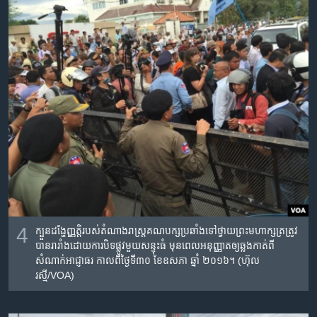
4
ក្បួនដង្ហែញ្ញតិ្ត​របស់​តំណាងរាស្រ្ត​គណបក្ស​ប្រឆាំង​ទៅ​ថ្វាយ​​ព្រះមហាក្សត្រ​​ត្រូវ​
បាន​រារាំង​ដោយ​ការ​បិទផ្លូវ​​មួយ​សន្ទុះ​ធំ​ មុនពេលអនុញ្ញាត​ឲ្យ​ឆ្លង​កាត់​ពី​
សំណាក់​អាជ្ញាធរ កាល​ពី​ថ្ងៃ​ទី៣០ ខែ​ឧសភា ឆ្នាំ​ ២០១៦។ (ហ៊ុល
រស្មី/VOA)