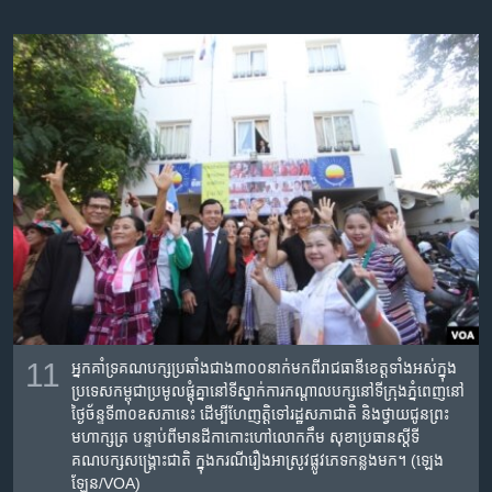
11
អ្នកគាំទ្រ​គណបក្ស​ប្រឆាំង​ជាង​​៣០០​នាក់​មក​ពី​រាជធានី​ខេត្ត​ទាំង​អស់​ក្នុង​
ប្រទេស​កម្ពុជា​ប្រមូល​ផ្ដុំ​គ្នា​នៅ​ទីស្នាក់ការ​កណ្ដាល​បក្ស​នៅ​ទី​ក្រុង​ភ្នំពេញនៅ​
ថ្ងៃ​ច័ន្ទ​ទី​៣០​ឧសភា​នេះ ​ដើម្បី​ហែ​ញត្តិ​ទៅ​រដ្ឋសភា​ជាតិ ​និង​ថ្វាយជូន​ព្រះ​
មហាក្សត្រ ​បន្ទាប់ពី​មាន​ដីកាកោះហៅលោក​កឹម សុខា​ប្រធាន​ស្ដីទី​
គណបក្ស​សង្រ្គោះជាតិ​ ក្នុង​ករណី​រឿង​អាស្រូវ​ផ្លូវភេទ​កន្លង​មក។ (ឡេង
ឡែន/VOA)