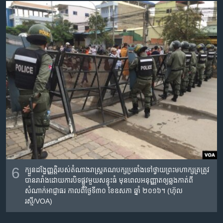
6
ក្បួនដង្ហែញ្ញតិ្ត​របស់​តំណាងរាស្រ្ត​គណបក្ស​ប្រឆាំង​ទៅ​ថ្វាយ​​ព្រះមហាក្សត្រ​​ត្រូវ​
បាន​រារាំង​ដោយ​ការ​បិទផ្លូវ​​មួយ​សន្ទុះ​ធំ​ មុនពេលអនុញ្ញាត​ឲ្យ​ឆ្លង​កាត់​ពី​
សំណាក់​អាជ្ញាធរ កាល​ពី​ថ្ងៃ​ទី៣០ ខែ​ឧសភា ឆ្នាំ​ ២០១៦។ (ហ៊ុល
រស្មី/VOA)