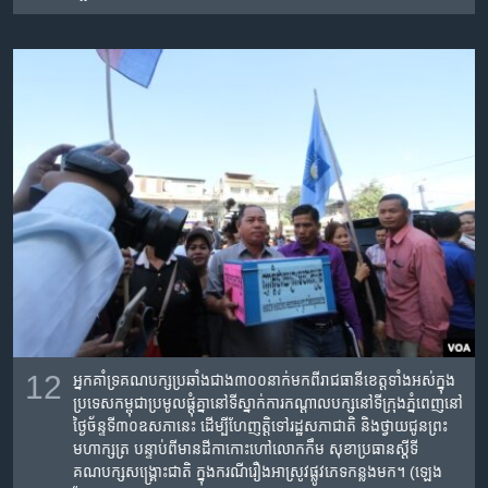
12
អ្នកគាំទ្រ​គណបក្ស​ប្រឆាំង​ជាង​​៣០០​នាក់​មក​ពី​រាជធានី​ខេត្ត​ទាំង​អស់​ក្នុង​
ប្រទេស​កម្ពុជា​ប្រមូល​ផ្ដុំ​គ្នា​នៅ​ទីស្នាក់ការ​កណ្ដាល​បក្ស​នៅ​ទី​ក្រុង​ភ្នំពេញនៅ​
ថ្ងៃ​ច័ន្ទ​ទី​៣០​ឧសភា​នេះ ​ដើម្បី​ហែ​ញត្តិ​ទៅ​រដ្ឋសភា​ជាតិ ​និង​ថ្វាយជូន​ព្រះ​
មហាក្សត្រ ​បន្ទាប់ពី​មាន​ដីកាកោះហៅលោក​កឹម សុខា​ប្រធាន​ស្ដីទី​
គណបក្ស​សង្រ្គោះជាតិ​ ក្នុង​ករណី​រឿង​អាស្រូវ​ផ្លូវភេទ​កន្លង​មក។ (ឡេង