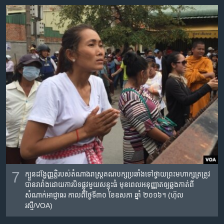
7
ក្បួនដង្ហែញ្ញតិ្ត​របស់​តំណាងរាស្រ្ត​គណបក្ស​ប្រឆាំង​ទៅ​ថ្វាយ​​ព្រះមហាក្សត្រ​​ត្រូវ​
បាន​រារាំង​ដោយ​ការ​បិទផ្លូវ​​មួយ​សន្ទុះ​ធំ​ មុនពេលអនុញ្ញាត​ឲ្យ​ឆ្លង​កាត់​ពី​
សំណាក់​អាជ្ញាធរ កាល​ពី​ថ្ងៃ​ទី៣០ ខែ​ឧសភា ឆ្នាំ​ ២០១៦។ (ហ៊ុល
រស្មី/VOA)