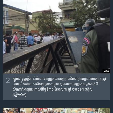
រចនា
សម្ព័ន្ធ​
Khmer English
រំលង​
និង​
បណ្តាញ​សង្គម
ចូល​
ទៅ​
កាន់​
ទំព័រ​
ភាសា
ស្វែង​
រក
2
ក្បួនដង្ហែញ្ញតិ្ត​របស់​តំណាងរាស្រ្ត​គណបក្ស​ប្រឆាំង​ទៅ​ថ្វាយ​​ព្រះមហាក្សត្រ​​ត្រូវ​
បាន​រារាំង​ដោយ​ការ​បិទផ្លូវ​​មួយ​សន្ទុះ​ធំ​ មុនពេលអនុញ្ញាត​ឲ្យ​ឆ្លង​កាត់​ពី​
សំណាក់​អាជ្ញាធរ កាល​ពី​ថ្ងៃ​ទី៣០ ខែ​ឧសភា ឆ្នាំ​ ២០១៦។ (ហ៊ុល
រស្មី/VOA)