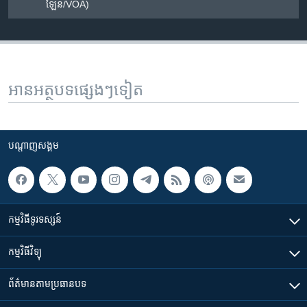
ឡែន/VOA)
អានអត្ថបទផ្សេងៗទៀត
បណ្តាញ​សង្គម
កម្មវិធី​ទូរទស្សន៍
កម្មវិធី​វិទ្យុ
ព័ត៌មាន​តាមប្រធានបទ​