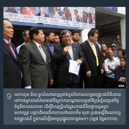
9
លោក​សុន ឆ័យ ​អ្នក​តំណាង​រាស្រ្ត​ជាន់ខ្ពស់​នៃគណបក្ស​សង្រ្គោះជាតិ​​និយាយ​
ទៅ​កាន់​អ្នក​សារព័ត៌មាន​នៅទីស្នាក់ការ​កណ្ដាល​បក្ស​នៅ​ទី​ក្រុង​ភ្នំពេញនៅ​ថ្ងៃ​
ច័ន្ទ​ទី​៣០​ឧសភា​នេះ ​ដើម្បី​ហែញត្តិ​ទៅ​រដ្ឋសភា​ជាតិ​និង​ថ្វាយជូន​ព្រះ​
មហាក្សត្រ ​បន្ទាប់ពី​មាន​ដីកា​​កោះ​ហៅ​​លោក​កឹម សុខា ​ប្រធាន​ស្ដីទី​គណបក្ស​
សង្រ្គោះជាតិ​ ក្នុង​ករណី​រឿង​អាស្រូវ​ផ្លូវភេទ​កន្លង​មក​​។ (ឡេង ឡែន/VOA) ​​​