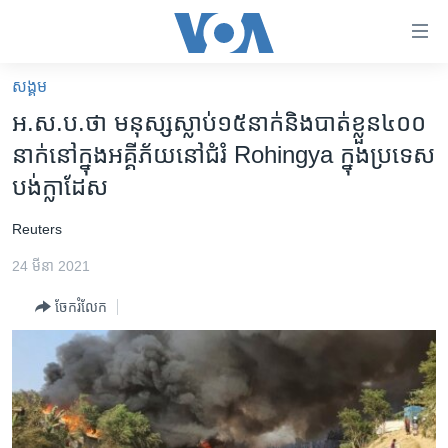
ភ្ជាប់​
ទៅ​
គេហទំព័រ​
សង្គម
កម្ពុជា
ទាក់ទង
អ.ស.ប.​ថា​ មនុស្ស​​ស្លាប់​១៥​នាក់​​និង​បាត់​ខ្លួន​៤០០​
រំលង​
អន្តរជាតិ
នាក់​នៅក្នុង​អគ្គីភ័យ​នៅ​ជំរំ​ Rohingya ​ក្នុង​ប្រទេស​
និង​
អាមេរិក
បង់ក្លាដែស
ចូល​
ទៅ​​
ចិន
​Reuters
ទំព័រ​
ហេឡូវីអូអេ
ព័ត៌មាន​​
24 មីនា 2021
តែ​
កម្ពុជាច្នៃប្រតិដ្ឋ
ម្តង
ចែករំលែក
ព្រឹត្តិការណ៍ព័ត៌មាន
រំលង​
និង​
ទូរទស្សន៍ / វីដេអូ​
ចូល​
វិទ្យុ / ផតខាសថ៍
ទៅ​
ទំព័រ​
កម្មវិធីទាំងអស់