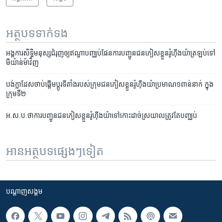
អត្ថបទ​ទាក់ទង
អង្គការ​សិទ្ធិ​មនុស្ស​ជំរុញ​ឲ្យ​ឥណ្ឌា​បញ្ឈប់​ផែនការ​បញ្ជូន​ជនភៀសខ្លួន​រ៉ូហ៊ីងយ៉ា​ត្រឡប់​ទៅ​
មីយ៉ាន់ម៉ា​វិញ
បង់ក្លាដែស​ចាប់ផ្តើម​ប្តូរ​ទីតាំង​របស់​ក្រុម​ជនភៀសខ្លួន​រ៉ូហ៊ីងយ៉ា​ប្រមាណ​១​ពាន់នាក់ ក្នុង​
ក្រុម​ទី២
អ.ស.ប.​ថា​ការ​បញ្ជូន​ជន​ភៀស​ខ្លួន​រ៉ូហ៊ីងយ៉ា​ទៅ​កោះ​ដាច់​ស្រយាល​ត្រូវ​តែ​បញ្ឈប់
អានអត្ថបទផ្សេងៗទៀត
បណ្តាញ​សង្គម