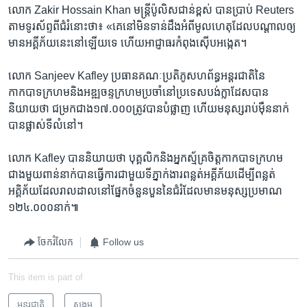
លោក Zakir Hossain Khan​ មន្ត្រី​ប៉ូលិស​ជាន់ខ្ពស់​ បាន​ប្រាប់​ Reuters
តាម​ទូរស័ព្ទ​ពី​ជំរំ​នោះ​ថា៖​ «គេ​នៅ​មិន​ទាន់​ដឹង​អំពី​មូលហេតុដែល​បណ្តាល​ឲ្យ​
មាន​អគ្គីភ័យ​នេះ​នៅ​ឡើយ​ទេ​ ហើយ​អាជ្ញាធរ​កំពុង​ស៊ើប​អង្កេត។
លោក Sanjeev Kafley ប្រធាន​គណៈ​ប្រតិភូ​សហព័ន្ធ​អន្តរជាតិ​នៃ​
កាកបាទ​ក្រហម​និង​អឌ្ឍចន្ទ​ក្រហម​ប្រចាំនៅ​ប្រទេស​បង់ក្លាដែស​បាន​
និយាយ​ថា​ ជម្រក​ជាង​១៧.០០០​ត្រូវ​បាន​បំផ្លាញ​ ហើយ​មនុស្ស​រាប់ម៉ឺន​នាក់​
បាន​ផ្លាស់​ទីលំនៅ។
លោក ​Kafley បាន​និយាយ​ថា​ បុគ្គលិក​និង​អ្នក​ស្ម័គ្រចិត្ត​កាកបាទ​ក្រហម​
ជាង​មួយ​ពាន់​នាក់​បានធ្វើ​ការជាមួយ​ទីភ្នាក់ងារ​ពន្លត់​អគ្គីភ័យ​ដើម្បី​ពន្លត់​
អគ្គិភ័យ​ដែល​រាលដាល​នៅ​ផ្នែក​ចំនួន​បួន​នៃ​ជំរំ​ដែល​មាន​មនុស្ស​ប្រមាណ​
១២៤.០០០​នាក់៕
ចែករំលែក
Follow us
This item is part of
អន្តរជាតិ
សង្គម