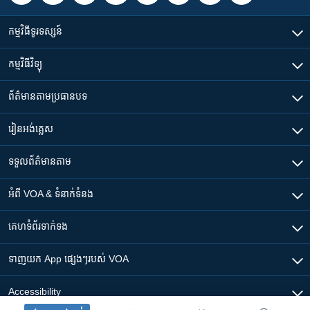
កម្មវិធី​ទូរទស្សន៍
កម្មវិធី​វិទ្យុ
ព័ត៌មាន​តាមប្រធានបទ​
រៀន​​អង់គ្លេស
ទទួល​ព័ត៌មាន​តាម
អំពី​ VOA & ទំនាក់ទំនង
គេហទំព័រ​​ទាក់ទង
ទាញយក​ App ផ្សេងៗ​របស់​ VOA
Accessibility