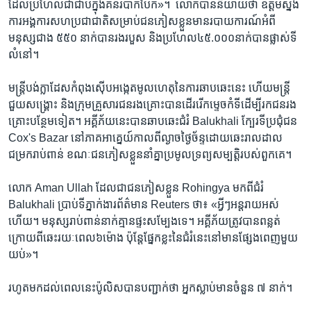
ដែលប្រហែលជា​ជាប់​ក្នុង​គំនរ​បាក់បែក»។ ​ លោក​បាន​និយាយ​ថា ​ឧត្តម​ស្នង
ការ​អង្គការ​សហប្រជាជាតិ​សម្រាប់​ជនភៀស​ខ្លួន​មាន​របាយការណ៍​អំពី​
មនុស្ស​ជាង​ ៥៥០​ នាក់​បាន​រងរបួស ​និង​ប្រហែល​៤៥.០០០​នាក់​បាន​ផ្លាស់​ទី
លំនៅ។​
មន្រ្តី​បង់ក្លាដែស​កំពុង​ស៊ើប​អង្កេត​មូលហេតុ​នៃ​ការ​ឆាបឆេះ​នេះ​ ហើយ​មន្ត្រី​
ជួយ​សង្គ្រោះ និង​ក្រុម​គ្រួសារជនរងគ្រោះ​បាន​ដើរ​រើ​កម្ទេចកំទី​ដើម្បី​រកជន​រង​
គ្រោះ​បន្ថែម​ទៀត។ អគ្គីភ័យ​នេះ​បាន​ឆាប​ឆេះ​ជំរំ​ Balukhali​ ក្បែរ​ទីប្រជុំជន​
Cox's Bazar នៅ​ភាគ​អាគ្នេយ៍​កាលពី​ល្ងាច​ថ្ងៃច័ន្ទ​ដោយ​ឆេះរាលដាល​
ជម្រក​រាប់ពាន់ ​ខណៈ​ជនភៀសខ្លួន​នាំគ្នា​ប្រមូល​ទ្រព្យ​សម្បត្តិ​របស់​ពួក​គេ។​
លោក​ Aman Ullah​ ដែល​ជា​ជនភៀសខ្លួន​ Rohingya ​មកពីជំរំ​
Balukhali​ ប្រាប់​ទីភ្នាក់ងារ​ព័ត៌មាន ​Reuters​ ថា៖​ «អ្វីៗ​អន្តរាយ​អស់​
ហើយ។​ មនុស្ស​រាប់ពាន់​នាក់​គ្មាន​ផ្ទះ​សម្បែង​ទេ។​ អគ្គីភ័យ​ត្រូវ​បាន​ពន្លត់ ​
ក្រោយ​ពីឆេះ​រយៈពេល​៦​ម៉ោង​ ប៉ុន្តែផ្នែក​ខ្លះ​នៃ​ជំរំ​នេះ​នៅ​មាន​ផ្សែង​ពេញ​មួយ​
យប់»។​
រហូតមក​ដល់​ពេលនេះ​ប៉ូលិស​បាន​បញ្ជាក់ថា អ្នក​ស្លាប់​មាន​ចំនួន ​៧​ នាក់។