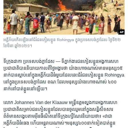
រចនា
សម្ព័ន្ធ​
Khmer English
រំលង​
និង​
បណ្តាញ​សង្គម
ចូល​
ទៅ​
អគ្គីភ័យ​កើតឡើង​នៅ​ជំរំ​ជនភៀសខ្លួន Rohingya ក្នុង​ប្រទេស​បង់ក្លាដែស ថ្ងៃទី២២
កាន់​
ខែមីនា ឆ្នាំ២០២១។
ទំព័រ​
ភាសា
ស្វែង​
ទីក្រុង​ដាកា ប្រទេស​បង់ក្លាដែស —
ទីភ្នាក់ងារ​ជនភៀស​ខ្លួន​អង្គការ​សហ
រក
ប្រជាជាតិ​បាន​និយាយ​កាលពី​ថ្ងៃ​អង្គារ​ថា​ យ៉ាងហោច​ណាស់​មាន​មនុស្ស​១៥​
នាក់​បាន​ស្លាប់​នៅក្នុង​អគ្គីភ័យ​ដ៏ធំមួយ​ដែល​ឆេះ​ជំរំជន​ភៀសខ្លួន​ Rohingya
​នៅក្នុង​ប្រទេស​បង់ក្លាដែស​ ខណៈ​ដែល​មនុស្សយ៉ាង​ហោចណាស់​ ៤០០​
នាក់​នៅ​បាត់ខ្លួន​នៅ​ឡើយ។
លោក ​Johannes Van der Klaauw​ មន្ត្រី​ឧត្តម​ស្នងការ​អង្គការ​សហ
ប្រជាជាតិសម្រាប់​ជនភៀស​ខ្លួន​ដែលបាន​ចូលរួម​នៅក្នុង​សន្និសីទ​សារ​
ព័ត៌មាន​សង្ខេបតាម​អ៊ីនធឺណិត​នៅ​ទីក្រុង​ហ្សឺណែវ​និយាយថា៖ «វា​ជា​
អគ្គីភ័យ​ដ៏​ធំធេង​ ​ហើយ​អន្តរាយ​ណាស់។មនុស្ស​៤០០​នាក់​ទៀត​បាត់​ខ្លួន