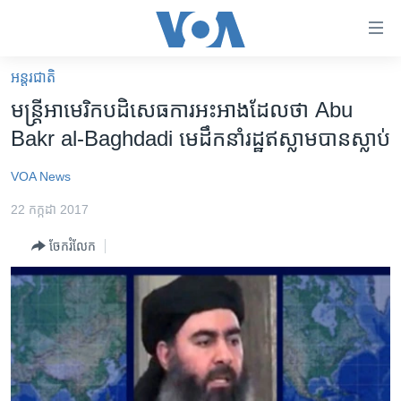
ភ្ជាប់​
ទៅ​
គេហទំព័រ​
អន្តរជាតិ
កម្ពុជា
ទាក់ទង
មន្ត្រី​អាមេរិក​បដិសេធ​ការ​អះអាង​ដែល​ថា ​Abu
រំលង​
អន្តរជាតិ
Bakr al-Baghdadi​ មេដឹកនាំ​រដ្ឋ​ឥស្លាម​បាន​ស្លាប់​​
និង​
អាមេរិក
ចូល​
VOA News
ទៅ​​
ចិន
ទំព័រ​
22 កក្កដា 2017
ហេឡូវីអូអេ
ព័ត៌មាន​​
ចែករំលែក
តែ​
កម្ពុជាច្នៃប្រតិដ្ឋ
ម្តង
ព្រឹត្តិការណ៍ព័ត៌មាន
រំលង​
និង​
ទូរទស្សន៍ / វីដេអូ​
ចូល​
វិទ្យុ / ផតខាសថ៍
ទៅ​
ទំព័រ​
កម្មវិធីទាំងអស់