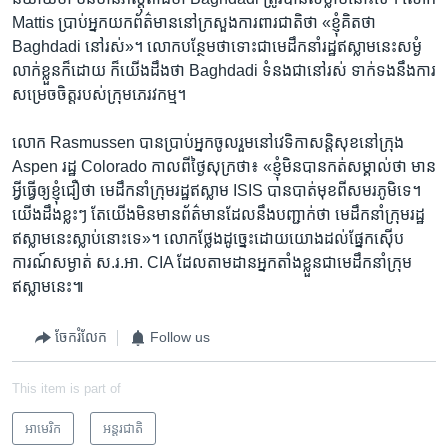
Mattis ប្រាប់​អ្នកយក​ព័ត៌មាន​នៅ​ក្រសួង​ការពារជាតិ​ថា «ខ្ញុំគិត​ថា ​
Baghdadi​ នៅ​រស់»។ លោក​បន្ថែមថា​ទោះជា​មេ​ដឹកនាំ​រដ្ឋឥស្លាម​នេះ​សម្ងំ​
លាក់​ខ្លួន​ក៏ដោយ​ ក៏​យើង​ដឹង​ថា ​Baghdadi ​ទំនង​ជា​នៅ​រស់​ ទាក់​ទង​នឹង​ការ​
សម្រេច​ចិត្ត​របស់​ក្រុម​ភេរវកម្ម។
​លោក​ Rasmussen​ បាន​ប្រាប់​អ្នក​ចូល​រួម​នៅ​វេទិកា​សន្តិសុខ​នៅក្រុង ​
Aspen​ រដ្ឋ ​Colorado​ កាល​ពី​ថ្ងៃ​សុក្រ​ថា៖ «​ខ្ញុំ​មិន​បាន​កត់​សម្គាល់​ថា​ មាន​
អ្វី​ធ្វើ​ឲ្យ​ខ្ញុំ​ជឿ​ថា ​មេដឹក​នាំ​ក្រុម​រដ្ឋ​ឥស្លាម​ ISIS ​បាន​បាត់មុខ​ពី​សមរភូមិ​ទេ។​
យើង​ដឹង​ខ្លះៗ ​តែ​យើង​មិន​មានព័ត៌មាន​ដែល​នឹង​បញ្ជាក់​ថា ​មេ​ដឹក​នាំ​ក្រុមរដ្ឋ​
ឥស្លាម​នេះ​ស្លាប់​នោះ​ទេ»។​ លោក​ថ្លែង​ដូច្នេះ​ដោយ​យោង​ដល់​ផ្នែក​ស៊ើប​
ការណ៍​សម្ងាត់​ ស.រ.អា. CIA ដែល​តាម​ដាន​អ្នក​តាំង​ខ្លួន​ជា​មេដឹកនាំ​ក្រុម​
ឥស្លាម​នេះ៕
ចែករំលែក
Follow us
This item is part of
អាមេរិក​
អន្តរជាតិ