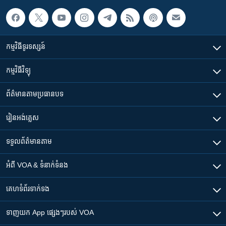
កម្មវិធី​ទូរទស្សន៍
កម្មវិធី​វិទ្យុ
ព័ត៌មាន​តាមប្រធានបទ​
រៀន​​អង់គ្លេស
ទទួល​ព័ត៌មាន​តាម
អំពី​ VOA & ទំនាក់ទំនង
គេហទំព័រ​​ទាក់ទង
ទាញយក​ App ផ្សេងៗ​របស់​ VOA