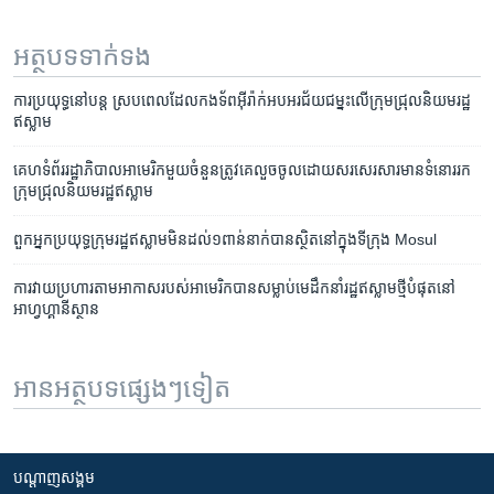
អត្ថបទ​ទាក់ទង
ការ​ប្រយុទ្ធ​នៅ​បន្ត ស្រប​ពេល​ដែល​កង​ទ័ព​អ៊ីរ៉ាក់​អបអរ​ជ័យជម្នះ​លើ​ក្រុម​ជ្រុល​និយម​រដ្ឋ​
ឥស្លាម
គេហទំព័រ​រដ្ឋាភិបាល​អាមេរិក​មួយ​ចំនួន​ត្រូវ​គេ​លួច​ចូល​ដោយ​សរសេរ​សារ​មាន​ទំនោរ​រក​
ក្រុម​ជ្រុល​និយម​រដ្ឋ​ឥស្លាម
ពួក​អ្នក​ប្រយុទ្ធ​ក្រុម​រដ្ឋ​ឥស្លាម​​មិនដល់​១​ពាន់​នាក់​បាន​ស្ថិត​នៅ​ក្នុង​ទីក្រុង Mosul
ការ​វាយប្រហារ​តាមអាកាស​របស់​អាមេរិក​បាន​សម្លាប់​មេដឹកនាំ​រដ្ឋឥស្លាម​​ថ្មី​បំផុត​នៅ​
អាហ្វហ្គានីស្ថាន
អានអត្ថបទផ្សេងៗទៀត
បណ្តាញ​សង្គម