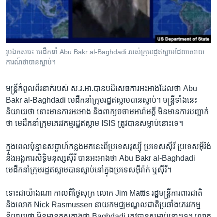
រចនា
សម្ព័ន្ធ​
Khmer English
រំលង​
និង​
បណ្តាញ​សង្គម
ចូល​
រូបឯកសារ៖ មេដឹកនាំ Abu Bakr al-Baghdadi របស់​ក្រុម​រដ្ឋ​ឥស្លាម​ដែល​គេ​រាយ
ទៅ​
ការណ៍​ថា​បាន​ស្លាប់។
កាន់​
ទំព័រ​
ភាសា
មន្ត្រី​កំពូល​ពីរ​នាក់​របស់​ ស.រ.អា.​បាន​បដិសេធ​ការ​អះអាង​ដែល​ថា ​Abu
ស្វែង​
Bakr al-Baghdadi​ មេដឹក​នាំ​ក្រុម​រដ្ឋ​ឥស្លាម​បានស្លាប់។ មន្ត្រី​ទាំង​នេះ​
រក
និយាយ​ថា ​ទោះ​មាន​ការ​អះអាង​ និង​ពាក្យ​ចចាម​អារ៉ាម​ក្តី​ មិន​មាន​ការ​បញ្ជាក់​
ថា មេដឹក​នាំ​ក្រុម​ភេរវកម្ម​រដ្ឋ​ឥស្លាម​ ISIS​ ត្រូវ​បាន​សម្លាប់​នោះ​ទេ។
ក្នុង​ពេល​ប៉ុន្មាន​សប្តាហ៍​កន្លង​មក​នេះ​ពី​ប្រទេស​រុស្ស៊ី ប្រទេស​ស៊ីរី​ ប្រទេស​អ៊ីរ៉ង់​
និង​អង្គការ​សិទ្ធិ​មនុស្ស​ស៊ីរី​ បាន​អះអាង​ថា​ Abu Bakr al-Baghdadi​
មេដឹក​នាំ​ក្រុម​រដ្ឋ​ឥស្លាម​បាន​ស្លាប់​នៅ​ក្នុង​ប្រទេស​អ៊ីរ៉ាក់ ​ឬស៊ីរី។
ទោះ​ជា​យ៉ាង​ណា​ កាល​ពី​ថ្ងៃ​សុក្រ​ លោក​ Jim Mattis ​រដ្ឋ​មន្ត្រី​ការពារជាតិ
និង​លោក​ Nick Rasmussen ​នាយក​មជ្ឈមណ្ឌល​ជាតិ​ប្រឆាំង​ភេរវកម្ម
និយាយ​ថា ​មិន​មាន​ភស្តុតាង​ថា ​Baghdadi​ ​ត្រូវ​បាន​សម្លាប់​នោះ​ទេ។ ​លោក​