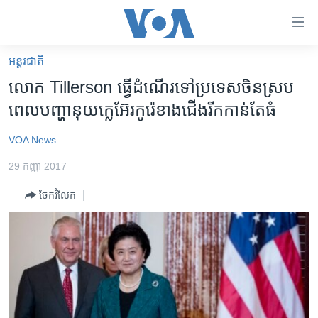
ភ្ជាប់​
ទៅ​
គេហទំព័រ​
អន្តរជាតិ
កម្ពុជា
ទាក់ទង
លោក​ Tillerson ធ្វើ​ដំណើរ​ទៅ​ប្រទេស​ចិន​ស្រប​
រំលង​
អន្តរជាតិ
ពេល​បញ្ហា​នុយក្លេអ៊ែរ​កូរ៉េ​ខាង​ជើង​រីក​កាន់​តែ​ធំ
និង​
អាមេរិក
ចូល​
VOA News
ទៅ​​
ចិន
ទំព័រ​
29 កញ្ញា 2017
ហេឡូវីអូអេ
ព័ត៌មាន​​
ចែករំលែក
តែ​
កម្ពុជាច្នៃប្រតិដ្ឋ
ម្តង
ព្រឹត្តិការណ៍ព័ត៌មាន
រំលង​
និង​
ទូរទស្សន៍ / វីដេអូ​
ចូល​
វិទ្យុ / ផតខាសថ៍
ទៅ​
ទំព័រ​
កម្មវិធីទាំងអស់