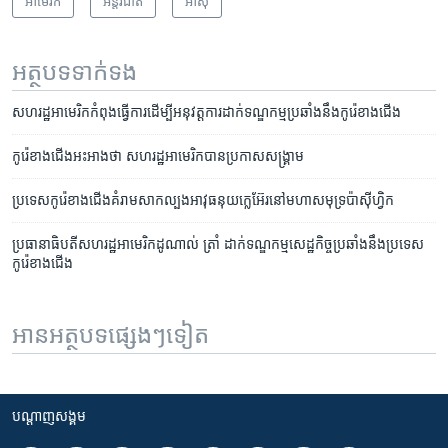
អាមេរិក​
អន្តរជាតិ
អាស៊ី
អត្ថបទ​ទាក់ទង
សហរដ្ឋ​អាមេរិក​កំពុង​ធ្វើ​ការ​ដើម្បី​អនុវត្ត​ការ​ដាក់​ទណ្ឌកម្ម​ប្រឆាំង​នឹង​កូរ៉េ​ខាង​ជើង
កូរ៉េខាងជើង​អះអាង​ថា សហរដ្ឋអាមេរិក​បាន​ប្រកាស​សង្គ្រាម
ប្រទេស​កូរ៉េខាង​ជើង​គំរាម​សាកល្បង​អាវុធ​នុយក្លេអ៊ែរ​នៅ​មហា​សមុទ្រ​ប៉ាស៊ីហ្វិក
ប្រធានា​ធិបតីសហរដ្ឋ​អាមេរិក​ដូណាល់​​ ត្រាំ ​​ដាក់​ទណ្ឌកម្ម​សេដ្ឋ​កិច្ច​​ប្រឆាំង​នឹង​ប្រទេស​
កូរ៉េខាង​ជើង​
អានអត្ថបទផ្សេងៗទៀត
បណ្តាញ​សង្គម