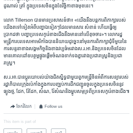
ដូណាល់​ ត្រាំ ក្នុង​ប្រទេស​ចិន​ក្នុង​ខែ​វិច្ឆិកា​ខាង​មុខ​នេះ។​
លោក​ Tillerson ​បាន​មាន​ប្រសាសន៍​ថា៖ «យើង​នឹង​បន្ត​ការ​ពិភាក្សា​របស់​
យើង​តទៅ​ទៀត​អំពី​បញ្ហា​ឯទៀតៗដែល​មាន​សារៈ​សំខាន់ ​ហើយ​ធ្វើ​ឲ្យ
ប្រាកដថា បញ្ហា​ប្រទេស​កូរ៉េខាង​ជើង​នឹង​មាន​នៅ​លើ​តុ​ចចារ»។​ លោក​រដ្ឋ​
មន្ត្រី​ការ​បរទេស​អាមេរិកាំង​បាន​និយាយ​ដូច្នេះ​នៅ​មុន​ការ​ពិភាក្សា​ជុំទី​មួយ​នៃ​
ការ​សន្ទនា​ខាង​សង្គម​កិច្ច​និង​ខាង​វប្បធ៌ម​រវាងស.រ.អា.​និង​ប្រទេស​ចិន​ដែល​
មាន​គោល​ដៅ​ឧបត្ថម្ភ​ផ្ចុង​ផ្តើម​ចំណង​ទាក់​ទង​គ្នា​រវាង​ប្រជារាស្ត្រ​និងប្រជា​
រាស្ត្រ។
ស.រ.អា.​បាន​ប្តូរ​យោបល់​យ៉ាង​ជិត​ស្និទ្ធ​ជាមួយ​ពួក​មន្ត្រី​ចិន​អំពី​ការ​សន្យា​របស់​
រដ្ឋាភិបាល​ក្រុង​ប៉េកាំង​ក្នុង​ការ​បញ្ឈប់​ការ​ដឹក​ជញ្ជូន​ចូល​ក្នុង​ប្រទេស​ចិន​នូវ
ធ្យូង​ថ្ម, ដែក, រ៉ែដែក, សំណ, រ៉ែសំណ​និង​ម្ហូប​សមុទ្រ​ពី​ប្រទេស​កូរ៉េខាង​ជើង៕
ចែករំលែក
Follow us
This item is part of