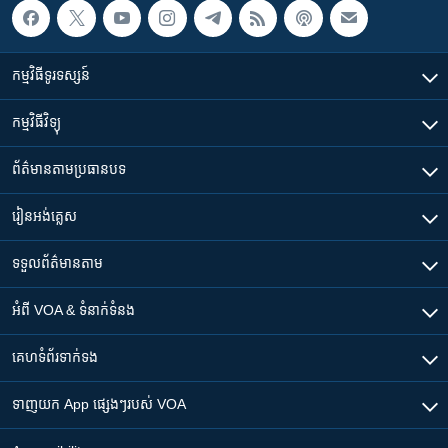
កម្មវិធី​ទូរទស្សន៍
កម្មវិធី​វិទ្យុ
ព័ត៌មាន​តាមប្រធានបទ​
រៀន​​អង់គ្លេស
ទទួល​ព័ត៌មាន​តាម
អំពី​ VOA & ទំនាក់ទំនង
គេហទំព័រ​​ទាក់ទង
ទាញយក​ App ផ្សេងៗ​របស់​ VOA