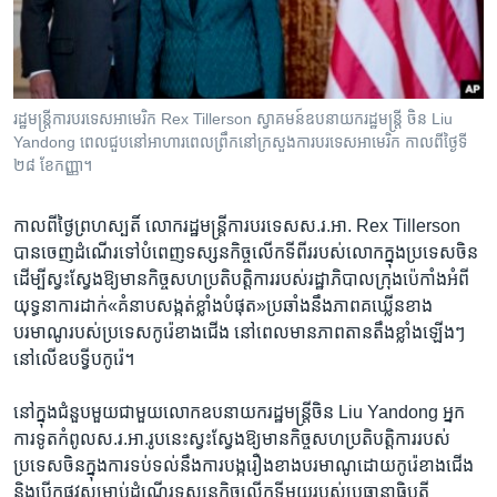
រចនា
សម្ព័ន្ធ​
Khmer English
រំលង​
និង​
បណ្តាញ​សង្គម
ចូល​
រដ្ឋ​មន្ត្រី​ការ​បរទេស​អាមេរិក Rex Tillerson ស្វាគមន៍​​ឧបនាយក​រដ្ឋ​មន្ត្រី ចិន Liu
ទៅ​
Yandong ពេល​ជួប​នៅ​អាហារ​ពេល​ព្រឹក​នៅ​ក្រសួង​ការ​បរទេស​អាមេរិក កាល​ពី​ថ្ងៃទី​
កាន់​
២៨ ខែ​កញ្ញា។
ទំព័រ​
ភាសា
ស្វែង​
កាល​ពី​ថ្ងៃ​ព្រហស្បតិ៍ លោក​រដ្ឋ​មន្ត្រី​ការ​បរទេស​ស.រ.អា. ​Rex Tillerson
រក
បាន​ចេញ​ដំណើរ​ទៅ​បំពេញ​ទស្សនកិច្ច​លើក​ទី​ពីរ​របស់​លោក​ក្នុង​ប្រទេស​ចិន​
ដើម្បី​ស្វះ​ស្វែង​ឱ្យ​មាន​កិច្ច​សហ​ប្រតិ​បត្តិការ​របស់​រដ្ឋាភិបាល​ក្រុង​ប៉េកាំងអំពី​
យុទ្ធនាការ​ដាក់​«គំនាប​សង្កត់​ខ្លាំង​បំផុត»​ប្រឆាំង​នឹង​ភាព​គឃ្លើន​ខាង​
បរមាណូ​របស់​ប្រទេស​កូរ៉េ​ខាង​ជើង​ នៅ​ពេល​មាន​ភាព​តាន​តឹង​ខ្លាំង​ឡើងៗ​
នៅ​លើ​ឧបទ្វីប​កូរ៉េ។​
នៅ​ក្នុង​ជំនួប​មួយ​ជាមួយ​លោក​ឧបនាយក​រដ្ឋមន្ត្រី​ចិន​ Liu Yandong​ អ្នក
ការ​ទូត​កំពូល​ស.រ.អា.​រូប​នេះ​ស្វះ​ស្វែង​ឱ្យ​មាន​កិច្ច​សហប្រតិ​បត្តិការ​របស់​
ប្រទេស​ចិន​ក្នុង​ការ​ទប់​ទល់​នឹង​ការ​បង្ក​រឿង​ខាង​បរមាណូ​ដោយ​កូរ៉េខាង​ជើង​
និង​បើក​ផ្លូវ​សម្រាប់​ដំណើរ​ទស្សនកិច្ច​លើក​ទី​មួយ​របស់​ប្រធានាធិបតី​