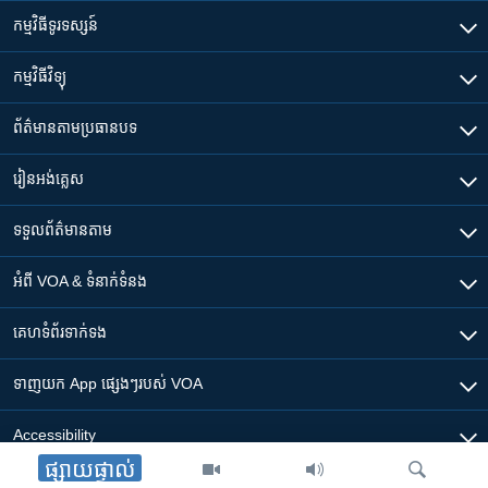
កម្មវិធី​ទូរទស្សន៍
កម្មវិធី​វិទ្យុ
ព័ត៌មាន​តាមប្រធានបទ​
រៀន​​អង់គ្លេស
ទទួល​ព័ត៌មាន​តាម
អំពី​ VOA & ទំនាក់ទំនង
គេហទំព័រ​​ទាក់ទង
ទាញយក​ App ផ្សេងៗ​របស់​ VOA
Accessibility
ផ្សាយផ្ទាល់