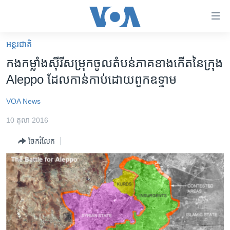
ភ្ជាប់​
ទៅ​
គេហទំព័រ​
អន្តរជាតិ
កម្ពុជា
ទាក់ទង
កងកម្លាំង​ស៊ីរី​​សម្រុក​ចូល​តំបន់​ភាគ​ខាង​កើត​នៃ​ក្រុង​
រំលង​
អន្តរជាតិ
Aleppo ដែល​កាន់​កាប់​ដោយ​ពួក​ឧទ្ទាម
និង​
អាមេរិក
ចូល​
VOA News
ទៅ​​
ចិន
ទំព័រ​
10 តុលា 2016
ហេឡូវីអូអេ
ព័ត៌មាន​​
ចែករំលែក
តែ​
កម្ពុជាច្នៃប្រតិដ្ឋ
ម្តង
ព្រឹត្តិការណ៍ព័ត៌មាន
រំលង​
និង​
ទូរទស្សន៍ / វីដេអូ​
ចូល​
វិទ្យុ / ផតខាសថ៍
ទៅ​
ទំព័រ​
កម្មវិធីទាំងអស់