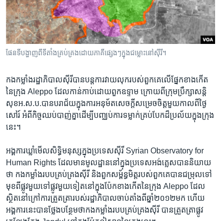
រចនា
សម្ព័ន្ធ​
Khmer English
រំលង​
និង​
បណ្តាញ​សង្គម
ចូល​
ផែន​ទី​បង្ហាញ​ពី​ទីតាំង​គ្រប់​គ្រង​ដោយ​ភាគី​ផ្សេងៗ​ក្នុង​ជម្លោះ​នៅ​ស៊ីរី។
ទៅ​
កាន់​
កង​កម្លាំង​រដ្ឋាភិបាល​ស៊ីរី​បាន​បន្ត​ការ​វាយ​លុក​របស់​ពួក​គេ​លើ​ផ្នែក​ខាង​កើត​
ទំព័រ​
ភាសា
នៃ​ក្រុង​ Aleppo​ ដែល​កាន់​កាប់​ដោយ​ពួក​ឧទ្ទាម​ ក្រោយ​ពីក្រុម​ប្រឹក្សា​សន្តិ
ស្វែង​
សុខ​អ.ស.ប.បាន​បរា​ជ័យ​ក្នុង​ការ​អនុម័ត​សេចក្តី​សម្រេច​ចិត្ត​មួយ​កាល​ពី​ថ្ងៃ​
រក
សៅរ៍​ អំពី​កិច្ច​ឈប់​បាញ់​គ្នា​ដើម្បី​បញ្ឈប់​ការ​ទម្លាក់​គ្រប់បែក​ដ៏​ប្រល័យ​ក្នុង​ក្រុង​
នេះ។
អង្គការ​ឃ្លាំ​មើល​សិទ្ធិមនុស្ស​ក្នុង​ប្រទេស​ស៊ីរី​ Syrian Observatory for
Human Rights ​ដែល​មាន​មូលដ្ឋាន​នៅ​ក្នុង​ប្រទេស​អង់គ្លេស​បាន​និយាយ​
ថា​ កង​កម្លាំង​របប​គ្រប់គ្រង​ស៊ីរី​ និង​ពួក​សម្ព័ន្ធមិត្ត​របស់​ពួក​គេ​បាន​ជម្រុល​ទៅ​
មុខ​ពីផ្លូវ​មួយ​ទៅ​ផ្លូវ​មួយ​ទៀត​នៅ​ក្នុង​ប៉ែក​ខាង​កើត​នៃ​ក្រុង​ Aleppo ​ដែល​
ស្ថិត​នៅ​ក្រៅការ​ត្រួតត្រា​របស់​រដ្ឋាភិបាល​ចាប់​តាំង​ពី​ឆ្នាំ​២០១២​មក​ ហើយ​
អង្គការ​នេះ​បាន​ថ្លែង​បន្ថែម​ថា​កង​កម្លាំង​របប​គ្រប់​គ្រង​ស៊ីរី​ បាន​ត្រួត​ត្រា​ផ្លូវ​