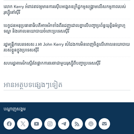
លោក​ Kerry អំពាវនាវ​ឲ្យ​មាន​ការ​ស៊ើប​អង្កេត​ឧក្រិដ្ឋកម្ម​សង្គ្រាម​លើ​សកម្មភាព​របស់​
រុស្ស៊ី​នៅ​ស៊ីរី
បេក្ខជន​អនុ​ប្រធានាធិបតី​អាមេរិក​ទាំង​ពីរ​ដេញដោល​គ្នា​លើ​បញ្ហា​ប្រព័ន្ធ​យុត្តិធម៌​ព្រហ្ម
ទណ្ឌ និង​គោល​នយោបាយ​ចំពោះ​ប្រទេស​ស៊ីរី
រដ្ឋ​មន្រ្តី​ការ​បរទេស​ស.រ.អា John Kerry ​សំដែង​ការមិន​ពេញ​​ចិត្ត​លើ​គោលនយោបាយ​
របស់​ខ្លួនក្នុង​ប្រទេសស៊ីរី
សហរដ្ឋ​អាមេរិក​ស្ទើរ​តែ​ផ្អាក​ការ​ចរចា​ជាមួយ​រុស្ស៊ី​​ពីបញ្ហា​ប្រទេស​ស៊ីរី
អានអត្ថបទផ្សេងៗទៀត
បណ្តាញ​សង្គម