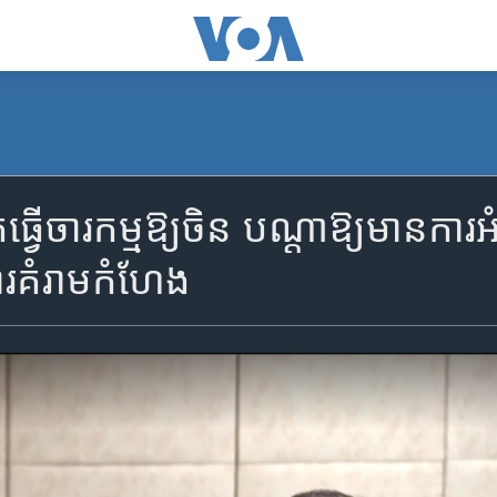
ក​ធ្វើ​ចារកម្ម​​ឱ្យ​ចិន​ បណ្តា​ឱ្យ​មាន​ការ
​ការ​គំរាមកំហែង