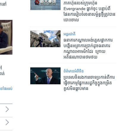
ភាគហ៊ុន​របស់​ក្រុមហ៊ុន
ត​នៅ
Evergrande ធ្លាក់ចុះ បន្ទាប់ពី​
ផែនការ​រៀបចំ​រចនា​សម្ព័ន្ធ​ថ្មី​ត្រូវ​បាន​
បោះចោល
អន្តរជាតិ
ធនាគារ​​កណ្តាល​អង់គ្លេស​​ផ្អាក​​ការ​
បង្កើន​អត្រា​ការ​ប្រាក់​​​ដូច​ធនាគារ​​
កណ្តាល​​​អាមេរិក​ដែរ ​ ​ក្រោយ​
អតិផរណា​បាន​ថមថយ
ទៅ
ព័ត៌មានអំពី​ចិន
កាត់
ប្រទេស​ចិន​រង​ការចោទ​ប្រកាន់​ពី​ការ
ធ្វើ​ចារកម្ម​ផ្នែក​សេដ្ឋកិច្ច​ក្នុង​កម្រិត​
ខ្ពស់​មិន​ធ្លាប់​មាន
ូ​ទាំង​អស់