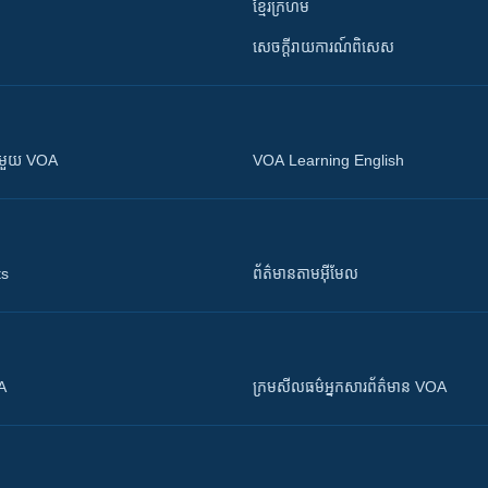
ខ្មែរក្រហម
សេចក្តីរាយការណ៍ពិសេស
ស​​ជាមួយ VOA
VOA Learning English
ts
ព័ត៌មាន​តាម​អ៊ីមែល
OA
ក្រម​​​សីលធម៌​​​អ្នក​​​សារព័ត៌មាន VOA