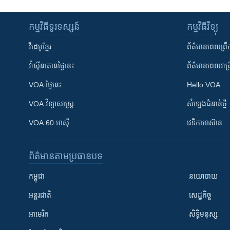
កម្មវិធី​ទូរទស្សន៍
កម្មវិធី​វិទ្យុ
វីដេអូ​ខ្មែរ
ព័ត៌មាន​ពេល​ព្រឹ
វ៉ាស៊ីនតោន​ថ្ងៃ​នេះ
ព័ត៌មាន​​ពេល​រាត្រ
VOA ថ្ងៃនេះ
Hello VOA
VOA ​វិទ្យាសាស្ត្រ
សំឡេង​ជំនាន់​ថ្មី
VOA 60 អាស៊ី
វេទិកា​អាស៊ាន
ព័ត៌មាន​តាមប្រធានបទ​
កម្ពុជា
នយោបាយ
អន្តរជាតិ
សេដ្ឋកិច្ច
អាមេរិក
សិទ្ធិមនុស្ស