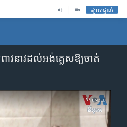
ផ្សាយផ្ទាល់
​​អំពាវនាវ​ដល់​អង់គ្លេស​ឱ្យ​​ចាត់​
EMBED