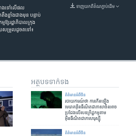
ទាញ​យក​ពី​តំណភ្ជាប់​ដើម
ហែង​​​ទៅ​លើ​ផល​
EMBED
​ខ្លាំង​ជាង​មុន​ បន្ទាប់​
ម​ឱ្យ​រដ្ឋាភិបាល​​ក្រុង​
ប្រែ​សម្រួល​ដូច​តទៅ៖
អត្ថបទ​ទាក់ទង
ព័ត៌មានអំពី​ចិន
របាយការណ៍​ថា ការ​កើន​ឡើង​
មេរោគ​អ៊ីនធឺណិត​ជា​ភាសា​ចិន​អាច​
ប្រជែង​លើស​​ឧក្រិដ្ឋកម្ម​តាម​
អ៊ីនធឺណិត​ជា​ភាសា​រុស្ស៊ី
ព័ត៌មានអំពី​ចិន