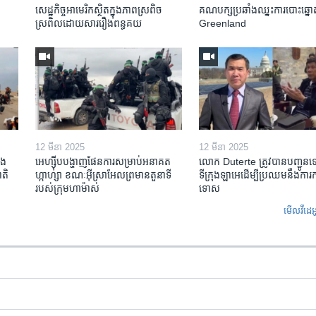
សេដ្ឋកិច្ច​អាមេរិក​ស្ថិត​ក្នុង​ភាពស្រពិច
គណបក្ស​ប្រឆាំង​ឈ្នះ​ការបោះឆ្នោ
ស្រពិល​ដោយសារ​រឿង​ពន្ធគយ
Greenland
12 មីនា 2025
12 មីនា 2025
ង​
អេហ្ស៊ីប​បង្ហាញ​ផែនការ​សម្រាប់​អនាគត​
លោក Duterte ត្រូវ​បាន​បញ្ជូន
តិ​
ហ្កាហ្សា ខណៈ​អ៊ីស្រាអែល​ព្រមាន​តួនាទី​
ទីក្រុងឡាអេ​ដើម្បី​ប្រឈម​នឹង​ការ
របស់​ក្រុម​ហាម៉ាស់
ទោស
មើល​វីដេអ