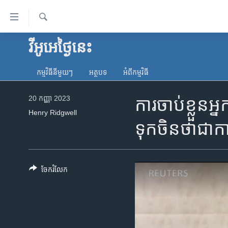
ភ្ជាប់​
ទៅ​
គេហទំព័រ​
ស្វែង​
វីអូអេថ្ងៃនេះ
កម្ពុជា
រក
ទាក់ទង
អន្តរជាតិ
រំលង​
កម្មវិធី​នីមួយៗ
អត្ថបទ​
អំពី​កម្មវិធី​
និង​
អាមេរិក
ចូល​
20 កញ្ញា 2023
ការ​ចាប់ខ្លួន​អ្ន
ចិន
ទៅ​​
Henry Ridgwell
ទំព័រ​
ហេឡូវីអូអេ
ទុក​ចិន​ថា​ជា​
ព័ត៌មាន​​
កម្ពុជាច្នៃប្រតិដ្ឋ
តែ​
ម្តង
ព្រឹត្តិការណ៍ព័ត៌មាន
រំលង​
ចែករំលែក
ទូរទស្សន៍ / វីដេអូ​
និង​
ចូល​
វិទ្យុ / ផតខាសថ៍
ទៅ​
កម្មវិធីទាំងអស់
ទំព័រ​