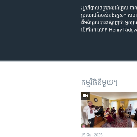
រដ្ឋាភិបាល​ចក្រភព​អង់គ្លេស​ បាន​
ប្រយោជន៍​របស់​អង់គ្លេស។ សមាជិក​រដ
ពី​អង់គ្លេស​បាន​បង្ហាញ​ថា​ ​អ្នក​ស្រា
ប៉េកាំង។​ លោក Henry Ridgwell រា
កម្មវិធី​នីមួយៗ
15 មីនា 2025