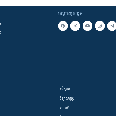
បណ្តាញ​សង្គម
ក
ី
បរិស្ថាន
វិទ្យាសាស្រ្ត
វប្បធម៌