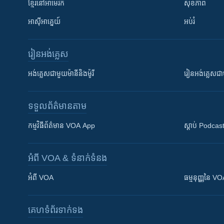
ខ្មែរ​នៅអាមេរិក
សុខភាព
អាស៊ីអាគ្នេយ៍
អប់រំ
រៀន​​អង់គ្លេស
អង់គ្លេស​ជាមួយ​ម៉ានី​និង​ម៉ូរី
រៀន​​​​​​អង់គ្លេ
ទទួល​ព័ត៌មាន​តាម
កម្មវិធី​ព័ត៌មាន VOA App
ស្តាប់ Podcas
អំពី​ VOA & ទំនាក់ទំនង
អំពី​ VOA
ធម្មនុញ្ញ​នៃ V
គេហទំព័រ​​ទាក់ទង