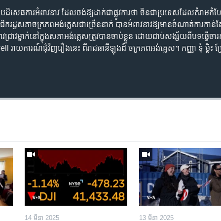
​បដិសេធ​ការ​អំពាវនាវ​ ដែល​​ចង់​ឱ្យ​ដាក់​ជា​ផ្លូវការ​ថា ចិន​ជា​ប្រទេស​ដែល​​គំរាមកំ
្ឋសភា​ចក្រភព​អង់គ្លេស​ជា​ច្រើន​នាក់​ បាន​អំពាវនាវ​​ឱ្យ​មាន​​ចំណាត់​ការ​កាន់​តែ​តឹង​
វជ្រាវ​ម្នាក់​​នៅ​ក្នុង​សភា​អង់គ្លេស​ត្រូវ​បាន​ចាប់​ខ្លួន​ ដោយ​ជាប់​សង្ស័យ​ពី​បទ​​ធ្វើ​ចារកម្
យការណ៍​ជុំវិញ​រឿង​នេះ​ ពី​រាជធានី​ឡុងដ៍ ចក្រភព​អង់គ្លេស។​ ​កញ្ញា​ ទុំ​ ម្លិះ 
14 មីនា 2025
13 មីនា 2025