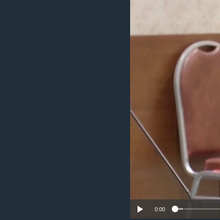
រចនា
សម្ព័ន្ធ​
រំលង​
និង​
ចូល​
ទៅ​
កាន់​
ទំព័រ​
ស្វែង​
រក
0:00