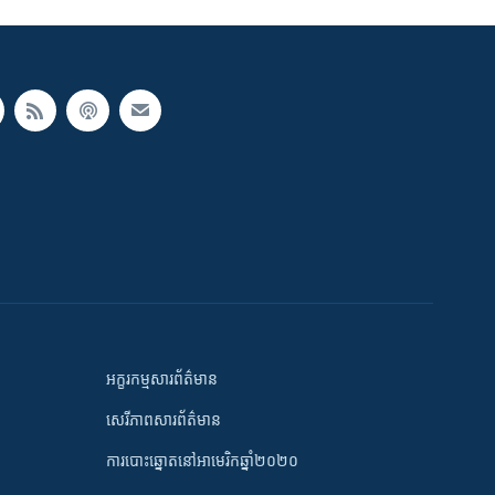
អក្ខរកម្មសារព័ត៌មាន
សេរីភាពសារព័ត៌មាន
ការបោះឆ្នោតនៅអាមេរិកឆ្នាំ២០២០