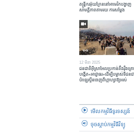
តន្ត្រីករ​អ៊ុយក្រែន​នៅ​អាមេរិក​បង្ហាញ​
សាមគ្គីភាព​តាម​រយៈ​ការសម្តែង
12 មីនា 2025
ជនជាតិ​អ៊ីស្រាអែល​ប្រកាន់​តឹងរ៉ឹង​គ្រោ
បង្កើត​«អាជ្ញាធរ‍»​ដើម្បី​បម្លាស់​ទី​ជនជា
ប៉ាឡេស្ទីន​ចេញពី​ហ្កាហ្សា​ឱ្យ​អស់
មើល​កម្មវិធី​ទូរទស្សន៍
ចុចស្តាប់កម្មវិធីវិទ្យុ