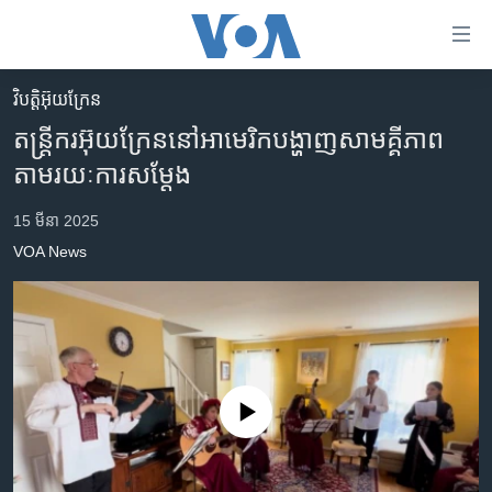
ភ្ជាប់​
ទៅ​
គេហទំព័រ​
វិបត្តិអ៊ុយក្រែន
កម្ពុជា
ទាក់ទង
តន្ត្រីករ​អ៊ុយក្រែន​នៅ​អាមេរិក​បង្ហាញ​សាមគ្គីភាព​
រំលង​
អន្តរជាតិ
តាម​រយៈ​ការសម្តែង
និង​
អាមេរិក
ចូល​
15 មីនា 2025
ទៅ​​
ចិន
VOA News
ទំព័រ​
ហេឡូវីអូអេ
ព័ត៌មាន​​
តែ​
កម្ពុជាច្នៃប្រតិដ្ឋ
ម្តង
ព្រឹត្តិការណ៍ព័ត៌មាន
រំលង​
និង​
ទូរទស្សន៍ / វីដេអូ​
No media source currently available
ចូល​
វិទ្យុ / ផតខាសថ៍
ទៅ​
ទំព័រ​
កម្មវិធីទាំងអស់