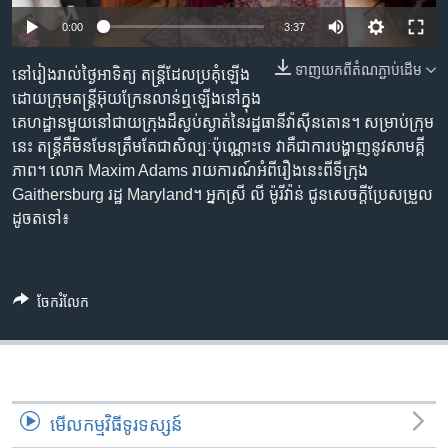
រចនា
Auto
សម្ព័ន្ធ​
0:00
3:37
Khmer English
រំលង​
240p
ទាញ​យក​ពី​តំណភ្ជាប់​ដើម
នៅ​រៀងរាល់​ថ្ងៃអាទិត្យ តន្រ្តី​ដែល​ប្រគុំ​ឡើង​
និង​
បណ្តាញ​សង្គម
360p
ដោយ​ក្រុមតន្ត្រី​អ៊ុយក្រែន​លាន់​ឮ​ឡើង​នៅក្នុង​
ចូល​
គេហដ្ឋាន​មួយ​នៅ​ជាយក្រុង​ដ៏​ស្ងប់ស្ងាត់​នៃ​រដ្ឋធានី​វ៉ាស៊ីនតោន។ សម្រាប់​ក្រុម​
ទៅ​
480p
Auto
240p
360p
480p
នេះ តន្ត្រី​គឺ​មិនមែន​ត្រឹម​តែ​ជា​សិល្បៈ​ប៉ុណ្ណោះ​ទេ វា​គឺ​ជា​ការបង្ហាញ​នូវ​សាមគ្គី
កាន់​
720p
ភាព។ លោក Maxim Adams រាយការណ៍​អំពី​រឿង​នេះ​ពី​ទីក្រុង
ទំព័រ​
ភាសា
720p
1080p
Gaithersburg រដ្ឋ Maryland។ អ្នកស្រី លី ម៉ូរីវ៉ាន់ ជូនសេចក្តី​ប្រែសម្រួល​
ស្វែង​
1080p
ដូចតទៅ៖
រក
ចែករំលែក
មើល​កម្មវិធី​ទូរទស្សន៍