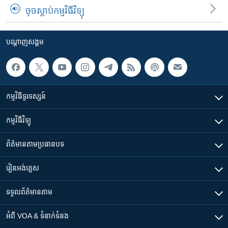
ចុចស្តាប់កម្មវិធីវិទ្យុ
បណ្តាញ​សង្គម
កម្មវិធី​ទូរទស្សន៍
កម្មវិធី​វិទ្យុ
ព័ត៌មាន​តាមប្រធានបទ​
រៀន​​អង់គ្លេស
ទទួល​ព័ត៌មាន​តាម
អំពី​ VOA & ទំនាក់ទំនង