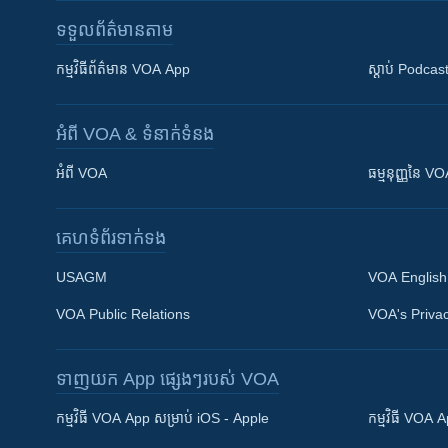
ទទួល​ព័ត៌មាន​តាម
កម្មវិធី​ព័ត៌មាន VOA App
ស្តាប់ Podcas
អំពី​ VOA & ទំនាក់ទំនង
អំពី​ VOA
ធម្មនុញ្ញ​នៃ V
គេហទំព័រ​​ទាក់ទង
USAGM
VOA English
VOA Public Relations
VOA's Privac
ទាញយក​ App ផ្សេងៗ​របស់​ VOA
Khmer English
កម្មវិធី​ VOA App សម្រាប់ iOS - Apple
កម្មវិធី​ VOA
បណ្តាញ​សង្គម