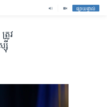
ផ្សាយផ្ទាល់
ត្រូវ​
្ស៊ី