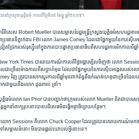
​នៅ​ក្រសួង​យុត្តិធម៌​ កាល​ពី​ថ្ងៃទី​១៥ ខែ​ធ្នូ ឆ្នាំ​២០១៧។
វី​ពិសេស ​Robert Mueller ​បាន​សម្ភាសន៍​រដ្ឋ​មន្ត្រី​ក្រសួង​យុត្តិធម៌​សហរដ្ឋ​អាម
​ប្រធាន​ទីភ្នាក់ងារ​ FBI លោក​ James Comey ​ដែល​ជា​ផ្នែក​មួយ​នៃ​ការ​ស៊ើប​អង្ក
្រៀតជ្រែក​របស់​រុស្ស៊ី​នៅ​ក្នុង​ការ​បោះ​ឆ្នោត​ប្រធានាធិបតី​សហរដ្ឋ​អាមេរិក​កាល​ពី​ឆ
ew York Times ​បាន​រាយការណ៍​កាល​ពី​ថ្ងៃ​អង្គារ​ម្សិលមិញ​ថា លោក Sessions
​ជា​ច្រើន​ម៉ោង​កាល​ពី​សប្ដាហ៍​មុន ដែល​ជា​ផ្នែក​មួយ​នៃ​ការ​ស៊ើប​អង្កេត​របស់
វិញ ត្រូវ​បាន​សាកសួរ​កាល​ពី​ឆ្នាំ​មុន​ពាក់ព័ន្ធ​នឹង​កំណត់​ហេតុ​ជា​ច្រើន​ដែល​លោ
លោក​ជាមួយ​នឹង​លោក ដូណាល់ ត្រាំ។
ួង​យុត្តិធម៌​លោក ​Ian Prior​ បាន​បញ្ជាក់​ថា​ក្រុម​របស់​លោក​ Mueller ពិតជា​បាន​
​អ្នក​នាំ​ពាក្យ​រូប​នោះ​បាន​បដិសេធ​មិន​ធ្វើ​អត្ថាធិប្បាយ​បន្ថែម។
ន​របស់​លោក ​Sessions គឺ​លោក​ Chuck Cooper ដែល​ត្រូវ​បាន​គេ​រាយការណ៍​មក​ថ
ម្ភាសន៍​នោះ ​មិន​បាន​ផ្ដល់​យោបល់​អ្វី​នោះ​ទេ។