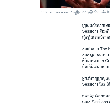
លោក Jeff Sessions រដ្ឋ​មន្ត្រី​ក្រសួង​យុត្តិធម៌​អាមេរិក ថ្លែង
ក្រុម​របស់​លោក​មេធា
Sessions ​និង​អតីត
ធ្វើ​ឡើង​ទៅ​លើ​ការ​ជ
សារព័ត៌មាន​ The N
សាកសួរ​អស់​រយៈ​ពេល
ចំណែក​ឯ​លោក​ Comey 
ទំនាក់​ទំនង​របស់​
អ្នក​នាំ​ពាក្យ​ក្រស
Sessions ​មែន ប៉ុន្តែ
មេធាវី​ផ្ទាល់​ខ្លួ
លោក Sessions ទៅ​ស