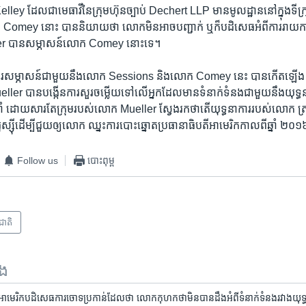
ey ដែល​ជា​មេធាវី​នៃ​ក្រុមហ៊ុន​ច្បាប់ Dechert LLP មាន​មូលដ្ឋាន​នៅ​ក្នុង​ទី
 ​Comey ​នោះ បាន​និយាយ​ថា លោក​មិន​អាច​បញ្ជាក់ ឬ​ក៏​បដិសេធ​អំពី​ការ​រាយកា
r បាន​សម្ភាសន៍​លោក Comey នោះ​ទេ។
​ការ​សម្ភាសន៍​ជាមួយ​នឹង​លោក​ Sessions និង​លោក ​Comey នេះ បាន​កើត​ឡើង
ller បាន​បង្កើន​ការ​សួរ​ចម្លើយ​ទៅ​លើ​អ្នក​ដែល​មាន​ទំនាក់ទំនង​ជាមួយ​នឹង​យុទ
ាំ ដោយសារតែ​ក្រុម​របស់​លោក Mueller ស្វែង​រក​ថា​តើ​យុទ្ធនាការ​របស់​លោក ត្រា
្ស៊ី​ដើម្បី​ជួយ​ឲ្យ​លោក​ ឈ្នះ​ការ​បោះ​ឆ្នោត​ប្រធានាធិបតី​អាមេរិក​កាល​ពី​ឆ្នាំ ២០
Follow us
បោះពុម្ព
រជាតិ
ទង
តិធម៌​អាមេរិក​បដិសេធ​ការ​ចោទប្រកាន់​ដែល​ថា លោក​កុហក​ថា​មិន​បាន​ដឹង​អំពី​ទំនាក់ទំនង​រវាង​យុទ