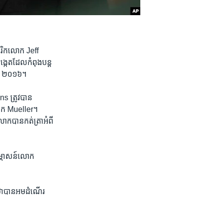
េរិក​លោក ​Jeff
េត​ដែល​កំពុង​បន្ត​
្នាំ ២០១៦។
 ត្រូវ​បាន​
​លោក Mueller។
ក​បាន​កត់ត្រា​អំពី​
សម្ភាសន៍​លោក​
ា​បាន​អម​ដំណើរ​