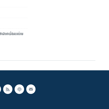
ា​ជា​អាយ៉ង​របស់​មេ