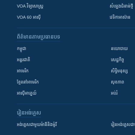
VOA ​វិទ្យាសាស្ត្រ
សំឡេង​ជំនាន់​ថ្មី
VOA 60 អាស៊ី
វេទិកា​អាស៊ាន
ព័ត៌មាន​តាមប្រធានបទ​
កម្ពុជា
នយោបាយ
អន្តរជាតិ
សេដ្ឋកិច្ច
អាមេរិក
សិទ្ធិមនុស្ស
ខ្មែរ​នៅអាមេរិក
សុខភាព
អាស៊ីអាគ្នេយ៍
អប់រំ
រៀន​​អង់គ្លេស
អង់គ្លេស​ជាមួយ​ម៉ានី​និង​ម៉ូរី
រៀន​​​​​​អង់គ្លេ