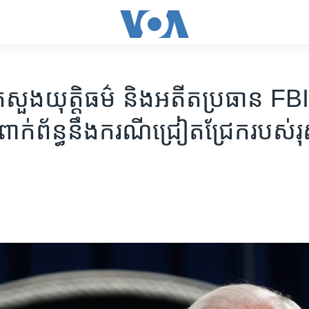
រី​ក្រសួង​យុត្តិធម៌​ និង​អតីត​ប្រធាន​ FBI 
ាក់ព័ន្ធ​នឹង​ករណី​ជ្រៀត​ជ្រែក​របស់​រុស