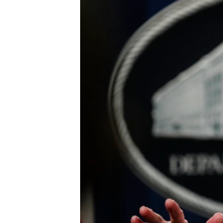
រចនា
សម្ព័ន្ធ​
រំលង​
និង​
ចូល​
ទៅ​
កាន់​
ទំព័រ​
ស្វែង​
រក