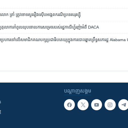
ក ​ត្រាំ​ ត្រូវ​ចោទ​សួរ​រឿង​ស៊ើប​អង្កេត​ករណី​ប្រទេស​រុស្ស៊ី
ុំ​ឲ្យ​តុលាការ​កំពូលលុប​ចោល​ការ​សម្រេច​របស់​រដ្ឋកាលីហ្វ័រញ៉ា​អំពី​ DACA
្រហារ​ទៅ​លើ​សមាជិក​គណបក្ស​ប្រជាធិបតេយ្យ​ក្នុង​ការ​បោះឆ្នោត​ព្រឹទ្ធសភា​រដ្ឋ Alabama ថ
បណ្តាញ​សង្គម
ក
ី