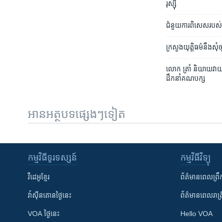
រុស្ស៊ី
​ជំនួយការ​ពិសេស​របស់​លោ
ក្រសួងយុត្តិធម៌​នឹង​​ស
លោក ត្រាំ និយាយ​វាយប
ដឹកនាំ​គណបក្ស
អានអត្ថបទផ្សេងៗទៀត
កម្មវិធី​ទូរទស្សន៍
កម្មវិធី​វិទ្យុ
វីដេអូ​ខ្មែរ
ព័ត៌មាន​ពេល​ព្រឹ
វ៉ាស៊ីនតោន​ថ្ងៃ​នេះ
ព័ត៌មាន​​ពេល​រាត្រ
VOA ថ្ងៃនេះ
Hello VOA