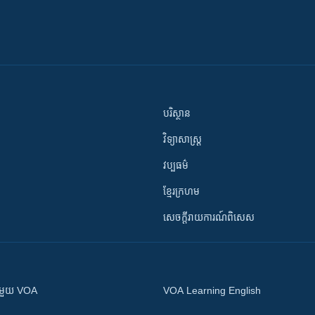
បរិស្ថាន
វិទ្យាសាស្រ្ត
វប្បធម៌
ខ្មែរក្រហម
សេចក្តីរាយការណ៍ពិសេស
ស​​ជាមួយ VOA
VOA Learning English