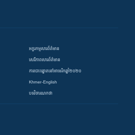
អក្ខរកម្មសារព័ត៌មាន
សេរីភាពសារព័ត៌មាន
ការបោះឆ្នោតនៅអាមេរិកឆ្នាំ២០២០
Khmer-English
បទវិចារណកថា