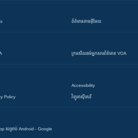
ts
ព័ត៌មាន​តាម​អ៊ីមែល
OA
ក្រម​​​សីលធម៌​​​អ្នក​​​សារព័ត៌មាន VOA
Accessibility
y Policy
វិទ្យុ​អាស៊ី​សេរី
 App សម្រាប់ Android - Google