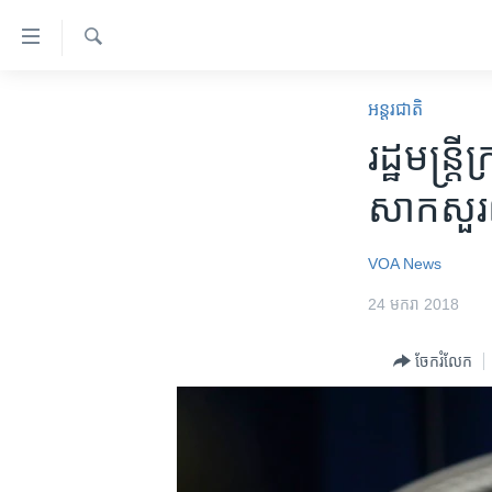
ភ្ជាប់​
ទៅ​
គេហទំព័រ​
ស្វែង​
កម្ពុជា
រក
អន្តរជាតិ
ទាក់ទង
អន្តរជាតិ
​រដ្ឋមន្ត្
រំលង​
និង​
អាមេរិក
សាក​សួរ​ព
ចូល​
ចិន
ទៅ​​
ទំព័រ​
ហេឡូវីអូអេ
VOA News
ព័ត៌មាន​​
កម្ពុជាច្នៃប្រតិដ្ឋ
24 មករា 2018
តែ​
ម្តង
ព្រឹត្តិការណ៍ព័ត៌មាន
ចែករំលែក
រំលង​
ទូរទស្សន៍ / វីដេអូ​
និង​
ចូល​
វិទ្យុ / ផតខាសថ៍
ទៅ​
កម្មវិធីទាំងអស់
ទំព័រ​