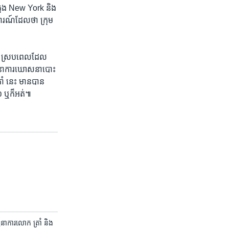
ក្រុង New York និង​
រណ៍​ដែល​ថា ក្រុម​
 ស្រប​ពេល​ដែល​
្ធនាការ​ឃោសនា​បោះ​
ំ​ នេះ មាន​បាន​
១៦ ឬ​ក៏​អត់៕
្ធនាការ​លោក ត្រាំ និង​