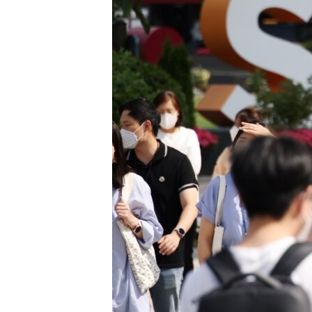
រចនា
សម្ព័ន្ធ​
រំលង​
និង​
ចូល​
ទៅ​
កាន់​
ទំព័រ​
ស្វែង​
រក