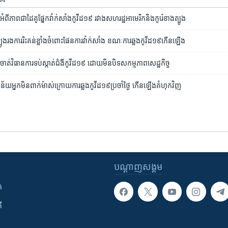
ភាព​ជា​ដៃគូ​ផ្នែក​វ៉ាក់សាំង​កូវីដ១៩ រវាង​សហរដ្ឋ​អាមេរិក​និង​កូរ៉េ​ខាងត្បូង
ូង​រង​ការ​រិះគន់​​​ខ្លាំង​ចំពោះ​ផែនការ​វ៉ាក់សាំង​ ខណៈ​​ការ​ឆ្លង​កូវីដ​១៩​កើន​ឡើង
​ចាត់​វិធានការ​ទប់ស្កាត់​ជំងឺ​កូវីដ​១៩​ ដោយ​មិន​បិទ​សកម្មភាព​សេដ្ឋកិច្ច
ពិន័យ​អ្នក​មិន​ពាក់ម៉ាស់​ក្រោយការ​ឆ្លង​កូវីដ១៩​ប្រចាំ​ថ្ងៃ កើន​ឡើង​គំហុក​វិញ
បណ្តាញ​សង្គម
ក
ី