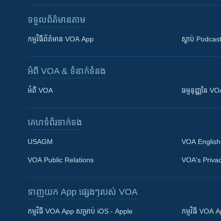
ទទួល​ព័ត៌មាន​តាម
កម្មវិធី​ព័ត៌មាន VOA App
ស្តាប់ Podcas
អំពី​ VOA & ទំនាក់ទំនង
អំពី​ VOA
ធម្មនុញ្ញ​នៃ V
គេហទំព័រ​​ទាក់ទង
USAGM
VOA English
VOA Public Relations
VOA's Privac
ទាញយក​ App ផ្សេងៗ​របស់​ VOA
Khmer English
កម្មវិធី​ VOA App សម្រាប់ iOS - Apple
កម្មវិធី​ VOA
បណ្តាញ​សង្គម