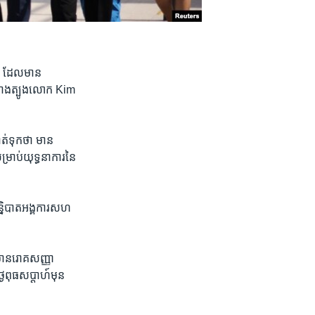
ួន ដែល​មាន​
៉េ​ខាង​ត្បូងលោក Kim
​ទុក​ថា​ មាន​
សម្រាប់​យុទ្ធនាការ​នៃ​
ន្និបាត​អង្គការ​សហ
មាន​រោគសញ្ញា​
ពុធ​សប្តាហ៍​មុន​