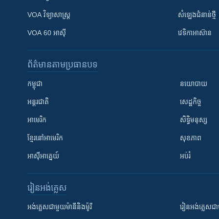
VOA ​វិទ្យាសាស្ត្រ
សំឡេង​ជំនាន់​ថ្មី
VOA 60 អាស៊ី
វេទិកា​អាស៊ាន
ព័ត៌មាន​តាមប្រធានបទ​
កម្ពុជា
នយោបាយ
អន្តរជាតិ
សេដ្ឋកិច្ច
អាមេរិក
សិទ្ធិមនុស្ស
ខ្មែរ​នៅអាមេរិក
សុខភាព
អាស៊ីអាគ្នេយ៍
អប់រំ
រៀន​​អង់គ្លេស
អង់គ្លេស​ជាមួយ​ម៉ានី​និង​ម៉ូរី
រៀន​​​​​​អង់គ្លេ