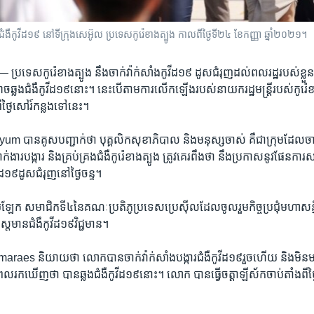
ំងឺ​កូវីដ១៩ នៅ​ទីក្រុង​សេអ៊ូល ប្រទេស​កូរ៉េ​ខាងត្បូង កាលពី​ថ្ងៃទី២៤ ខែកញ្ញា ឆ្នាំ២០២១។
ន —
ប្រទេស​កូរ៉េ​ខាង​ត្បូង នឹង​ចាក់​វ៉ាក់សាំង​កូវីដ១៩ ​ដូស​ជំរុញ​ដល់​ពលរដ្ឋ​របស់​ខ្ល
ាច​ឆ្លង​ជំងឺកូវីដ​១៩នោះ។ នេះ​បើ​តាម​ការ​លើក​ឡើង​របស់​នាយករដ្ឋមន្ត្រី​របស់​កូរ
ងៃ​សៅរ៍​កន្លង​ទៅ​នេះ។
ាន​គូស​បញ្ជាក់​ថា បុគ្គលិក​សុខាភិបាល​ និង​មនុស្ស​ចាស់ គឺ​ជាក្រុមដែល​ចាត់
់ងារ​បង្ការ​ និង​គ្រប់​គ្រង​ជំងឺកូរ៉េ​ខាង​ត្បូង​ ត្រូវ​គេ​រពឹង​ថា​ នឹង​ប្រកាស​នូវ​ផែន​ការ
ីដ១៩ដូស​ជំរុញ​នៅ​ថ្ងៃ​ចន្ទ។
​ឡែក សមាជិក​ទី​៤​នៃ​គណៈប្រតិភូ​ប្រទេស​ប្រេស៊ីល​ដែល​ចូលរួម​កិច្ច​ប្រជុំ​មហា​ស
េស្ត​មាន​ជំងឹ​កូវីដ​១៩វិជ្ជមាន។
es និយាយ​ថា លោក​បាន​ចាក់​វ៉ាក់សាំង​បង្ការ​ជំងឺកូវីដ១៩​រួច​ហើយ និង​មិន​
​ឃើញថា បាន​ឆ្លង​ជំងឺកូវីដ១៩​នោះ។ លោក​ បាន​ធ្វើ​ចត្តាឡីស័ក​ចាប់​តាំង​ពី​ថ្ងៃ​