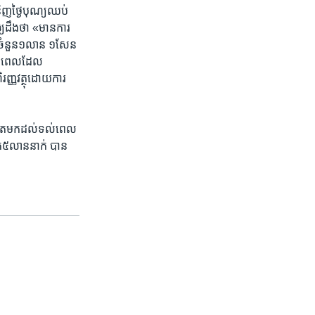
ិញ​ថ្ងៃ​បុណ្យ​ឈប់​
យ​ដឹង​ថា «មាន​ការ
ាយ​ចំនួន១លាន ​១សែន​
​នៅពេល​ដែល​
រញ្ញវត្ថុ​ដោយ​ការ​
រហូត​មក​ដល់​ទល់ពេល​
៥​លាន​នាក់​ បាន​