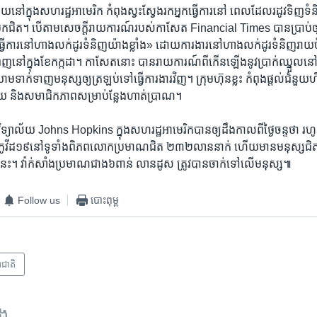
យ​នៅ​ក្នុង​សហរដ្ឋ​អាមេរិក កំពុងស្វះស្វែងរក​អ្នក​ធ្វើការ​នៅ ពេល​ដែល​រដូវ​ទិញ​ទំន
មក​ជិត។ បើ​តាម​សេចក្តីរាយការណ៍​របស់​កាសែត Financial Times បាន​ប្រាប់​ឲ្
​ធ្វើការ​នៅ​ហាង​លក់​ដូរ​ទំនិញ​យ៉ាង​ខ្លាំង» ដោយ​ការងារ​នៅ​ហាង​លក់ដូរ​ទំនិញ​រ
ពេញ​នៅ​ក្នុង​ខែ​កក្កដា។ កាសែត​នោះ បាន​រាយការណ៍​ពី​កើន​ឡើង​នូវ​ប្រាក់​ឈ្នួល
​ទាក់ទាញ​មនុស្ស​ឲ្យ​ត្រឡប់​ទៅ​ធ្វើ​ការងារ​វិញ។ ក្រុមហ៊ុន​ខ្លះ កំពុង​ផ្តល់​ជំនួយ​ហិ
យាល័យ​ និង​សមាជិកភាព​សម្រាប់​ន្លែងហាត់ប្រាណ។
ិទ្យាល័យ Johns Hopkins ក្នុង​សហរដ្ឋ​អាមេរិក​បាន​ឲ្យ​ដឹងកាលពីថ្ងៃ​ចន្ទ​ថា​ 
ងឺកូវីដ១៩​នៅ​ទូទាំង​ពិភព​លោក​ប្រមាណ​ជិត ២៣២លាន​នាក់ ហើយ​មាន​មនុស្ស​ជិត​
​នេះ។ វ៉ាក់សាំង​ប្រមាណ​ជាង​៦​ពាន់​ លានដូស​ ត្រូវ​បាន​ចាក់​ទៅ​លើ​មនុស្ស៕
Follow us
បោះពុម្ព
រជាតិ
ទង