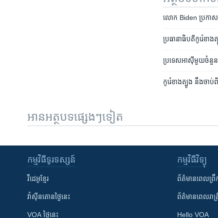
លោក Biden ប្រកាស​អំពី​
ប្រធានាធិបតី​កូរ៉េខាងត្ប
ប្រទេស​អាស៊ី​មួយ​ចំនួន​
កូរ៉េខាងត្បូង នឹង​ចាប់​
អានអត្ថបទផ្សេងៗទៀត
កម្មវិធី​ទូរទស្សន៍
កម្មវិធី​វិទ្យុ
វីដេអូ​ខ្មែរ
ព័ត៌មាន​ពេល​ព្រឹ
វ៉ាស៊ីនតោន​ថ្ងៃ​នេះ
ព័ត៌មាន​​ពេល​រាត្រ
VOA ថ្ងៃនេះ
Hello VOA