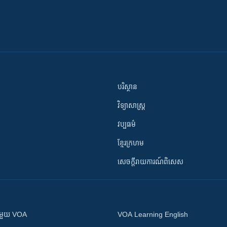
បរិស្ថាន
វិទ្យាសាស្រ្ត
វប្បធម៌
ខ្មែរក្រហម
សេចក្តីរាយការណ៍ពិសេស
ស​​ជាមួយ VOA
VOA Learning English