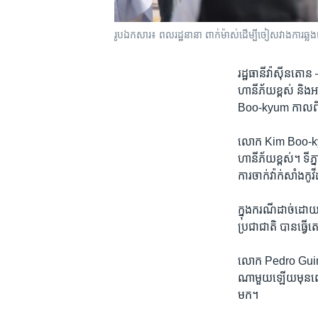
រូបឯកសារ៖ ពលរដ្ឋ​នានា ពាក់ម៉ាស់​ដើម្បី​ចៀសវាង​ការឆ្លង​ជ
រដ្ឋធានីវ៉ាស៊ីនតោ
ហានីភ័យ​ខ្ពស់ និង​អ
Boo-kyum កាល​ពី​ថ្
លោក Kim Boo-kyum ប
ហានីភ័យ​ខ្ពស់។ ទីភ្នាក
ការ​ចាក់វ៉ាក់សាំង​កូវ
ក្នុង​ករណី​ដាច់​ដោយ
ប្រជា​ជាតិ ​បាន​ធ្វើ​ត
លោក Pedro Guimara
ណាមួយ​ឡើយមុន​ពេល​រក
មក។