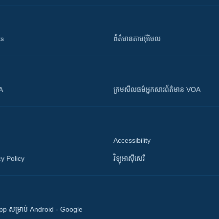
ts
ព័ត៌មាន​តាម​អ៊ីមែល
OA
ក្រម​​​សីលធម៌​​​អ្នក​​​សារព័ត៌មាន VOA
Accessibility
y Policy
វិទ្យុ​អាស៊ី​សេរី
 App សម្រាប់ Android - Google