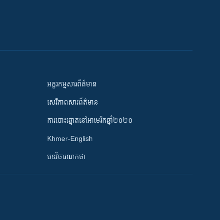
អក្ខរកម្មសារព័ត៌មាន
សេរីភាពសារព័ត៌មាន
ការបោះឆ្នោតនៅអាមេរិកឆ្នាំ២០២០
Khmer-English
បទវិចារណកថា