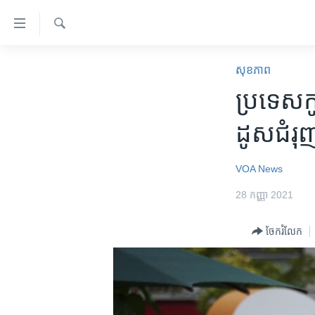
ភ្ជាប់​
ទៅ​
គេហទំព័រ​
ស្វែង​
កម្ពុជា
រក
សុខភាព
ទាក់ទង
អន្តរជាតិ
ប្រទេស​កូ
រំលង​
និង​
អាមេរិក
ដូស​ជំរុ
ចូល​
ចិន
ទៅ​​
ទំព័រ​
ហេឡូវីអូអេ
VOA News
ព័ត៌មាន​​
កម្ពុជាច្នៃប្រតិដ្ឋ
28 កញ្ញា 2021
តែ​
ម្តង
ព្រឹត្តិការណ៍ព័ត៌មាន
ចែករំលែក
រំលង​
ទូរទស្សន៍ / វីដេអូ​
និង​
ចូល​
វិទ្យុ / ផតខាសថ៍
ទៅ​
កម្មវិធីទាំងអស់
ទំព័រ​