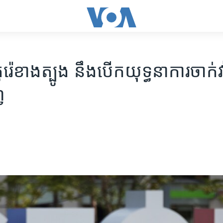
រ៉េ​ខាងត្បូង នឹង​បើក​យុទ្ធនាការ​ចាក់​វ
ញ