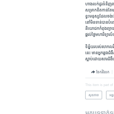
ហាង​លក់​ដូរ​ទំនិញ​រា
សម្រាក​ខិត​កាន់តែ​
ខ្វះ​មនុស្ស​ដែល​ចង់
នៅ​មិន​ទាន់​បាន​បំ
និយោជក​កំពុង​ព្យាយាម
ផ្តល់​ថ្លៃ​មហាវិទ្
ទិន្ន័យរបស់​សាកល​វ
នេះ មាន​អ្នកឆ្លងជំ
ស្លាប់​ដោយ​សារ​ជំងឺ
ចែករំលែក
This item is part of
សុខភាព
អន្ត
អត្ថបទ​ទាក់