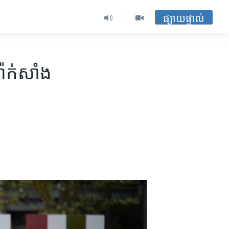
ផ្សាយផ្ទាល់
៉ាក់សាំង​