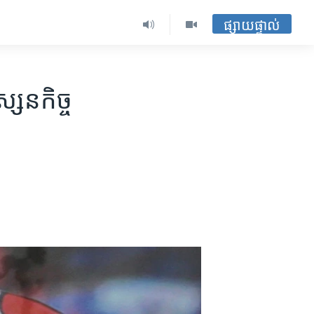
ផ្សាយផ្ទាល់
្សនកិច្ច​