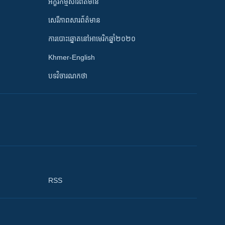
អក្ខរកម្មសារព័ត៌មាន
សេរីភាពសារព័ត៌មាន
ការបោះឆ្នោតនៅអាមេរិកឆ្នាំ២០២០
Khmer-English
បទវិចារណកថា
RSS