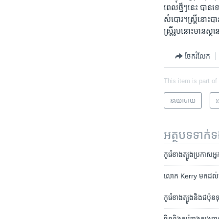
ពេល​ថ្មី​ៗ​នេះ ​បាន​
សំបោរ។​ស្រ្តី​នោះ​បា
ស្រ្តី​រូប​នោះ​មាន​ស
ចែករំលែក
This item is part of
នយោបាយ
អ
អត្ថបទ​ទាក់
កូរ៉េខាង​ត្បូង​​ប្រកាស​
លោក​ Kerry ​មក​​ដល់​​ក្រុង​
កូរ៉េ​ខាង​ត្បូង​និង​ជប៉ុន