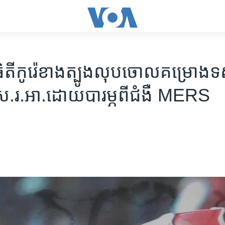
តី​កូរ៉េ​ខាង​ត្បូង​លុប​ចោល​គម្រោង​ទស
​ស.រ.អា.​ដោយបារម្ភពីជំងឺ MERS