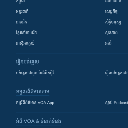
កម្ពុជា
នយោបាយ
អន្តរជាតិ
សេដ្ឋកិច្ច
អាមេរិក
សិទ្ធិមនុស្ស
ខ្មែរ​នៅអាមេរិក
សុខភាព
អាស៊ីអាគ្នេយ៍
អប់រំ
រៀន​​អង់គ្លេស
អង់គ្លេស​ជាមួយ​ម៉ានី​និង​ម៉ូរី
រៀន​​​​​​អង់គ្លេ
ទទួល​ព័ត៌មាន​តាម
កម្មវិធី​ព័ត៌មាន VOA App
ស្តាប់ Podcas
អំពី​ VOA & ទំនាក់ទំនង