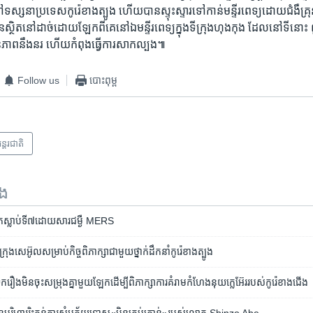
ទៅ​ទស្សនា​ប្រទេស​កូរ៉េខាង​ត្បូង ​ហើយ​បាន​ស្ទុះ​ស្ទារ​ទៅ​កាន់​មន្ទីរពេទ្យ​ដោយជំងឺ​គ
ន​ស្ថិត​នៅដាច់​ដោយ​ឡែក​ពី​គេ​នៅ​ឯមន្ទីរ​ពេទ្យ​ក្នុង​ទីក្រុងហុង​កុង ដែល​នៅ​ទី​នោះ ​ពួ
្ថានភាព​នឹងនរ​ ហើយកំពុង​ធ្វើ​ការ​សាក​ល្បង៕
Follow us
បោះពុម្ព
ន្តរជាតិ
ទង
អ្នក​ស្លាប់​ទី​៧​ដោយសារ​ជម្ងឺ MERS
​សេអ៊ូល​​សម្រាប់​​កិច្ច​ពិភាក្សា​​ជា​មួយ​​ថ្នាក់​​ដឹក​នាំ​​កូរ៉េ​ខាង​​ត្បូង
​ទុក​រឿង​មិន​ចុះ​សម្រុង​គ្នា​មួយ​ឡែក​​ដើម្បី​ពិភាក្សា​ការ​គំរាម​កំហែង​នុយក្លេអ៊ែរ​របស់​កូរ៉េ​ខាង​ជើង