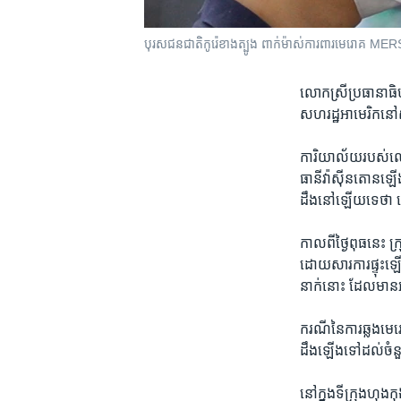
បុរស​ជន​ជាតិ​កូរ៉េ​ខាង​ត្បូង​ ពាក់​ម៉ាស់ការពារ​មេរោគ MER
លោកស្រី​ប្រធានា​ធិប
សហរដ្ឋ​អាមេរិក​នៅ​ស
ការិយា​ល័យ​របស់​លោ
ធានីវ៉ាស៊ីន​តោន​ឡើង​
ដឹង​នៅ​ឡើយ​ទេ​ថា ​
កាល​ពី​ថ្ងៃ​ពុធ​នេះ ក
ដោយ​សារ​ការ​ផ្ទុះ​ឡ
នាក់​នោះ ​ដែល​មាន​អា
ករណីនៃ​ការ​ឆ្លង​មេ
ដឹង​ឡើង​ទៅ​ដល់​ចំនួន​
នៅ​ក្នុង​ទីក្រុងហុង​កុ