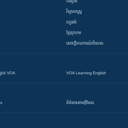
បរិស្ថាន
វិទ្យាសាស្រ្ត
វប្បធម៌
ខ្មែរក្រហម
សេចក្តីរាយការណ៍ពិសេស
ស​​ជាមួយ VOA
VOA Learning English
ts
ព័ត៌មាន​តាម​អ៊ីមែល