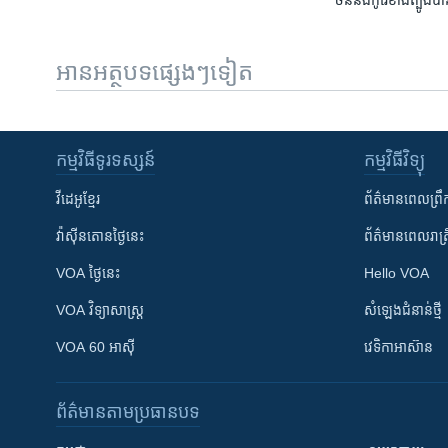
ចិន​​និង​កូរ៉េ​​ខាង​​ត្បូ
អានអត្ថបទផ្សេងៗទៀត
កម្មវិធី​ទូរទស្សន៍
កម្មវិធី​វិទ្យុ
វីដេអូ​ខ្មែរ
ព័ត៌មាន​ពេល​ព្រឹ
វ៉ាស៊ីនតោន​ថ្ងៃ​នេះ
ព័ត៌មាន​​ពេល​រាត្រ
VOA ថ្ងៃនេះ
Hello VOA
VOA ​វិទ្យាសាស្ត្រ
សំឡេង​ជំនាន់​ថ្មី
VOA 60 អាស៊ី
វេទិកា​អាស៊ាន
ព័ត៌មាន​តាមប្រធានបទ​