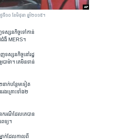
ីថ្ងៃទី១០ ខែមិថុនា ឆ្នាំ២០១៥។
​ទស្សនកិច្ច​ទៅ​កាន់​
នូវ​ជំងឺ ​MERS។
​ទស្សនកិច្ចនៅ​រដ្ឋ​
អូបាម៉ា។ គេ​មិន​ទាន់​
​២​នាក់​បន្ថែម​ទៀត​
ន​រងគ្រោះ​ទាំង​២​
នួន​ករណីដែល​គេ​បាន​
ីរពេទ្យ។
ំម្នាក់​ដែល​កាល​ពី​