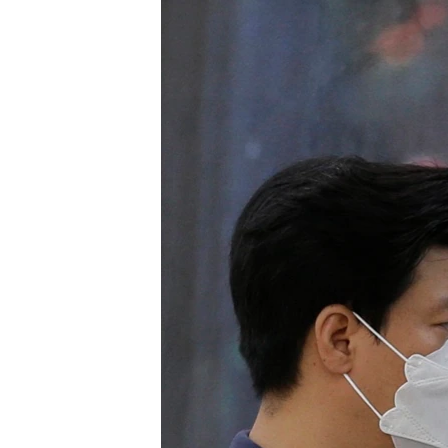
រចនា
សម្ព័ន្ធ​
រំលង​
និង​
ចូល​
ទៅ​
កាន់​
ទំព័រ​
ស្វែង​
រក