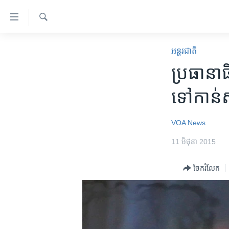
ភ្ជាប់​
ទៅ​
គេហទំព័រ​
ស្វែង​
កម្ពុជា
រក
អន្តរជាតិ
ទាក់ទង
អន្តរជាតិ
ប្រធានាធិ
រំលង​
និង​
អាមេរិក
ទៅ​កាន់
ចូល​
ចិន
ទៅ​​
ទំព័រ​
ហេឡូវីអូអេ
VOA News
ព័ត៌មាន​​
កម្ពុជាច្នៃប្រតិដ្ឋ
11 មិថុនា 2015
តែ​
ម្តង
ព្រឹត្តិការណ៍ព័ត៌មាន
ចែករំលែក
រំលង​
ទូរទស្សន៍ / វីដេអូ​
និង​
ចូល​
វិទ្យុ / ផតខាសថ៍
ទៅ​
កម្មវិធីទាំងអស់
ទំព័រ​