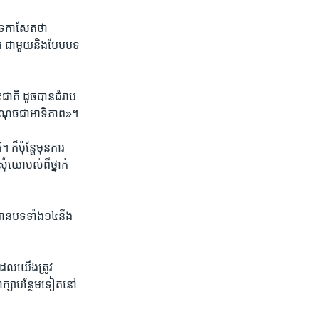
ីទ​កា​សែតថា ​
ត​ ជាមួយ​និង​បែប​បទ​
តិ​ ដូច​បាន​ជំរាប​
ចំណុច​ជា​អាទិភាព»។​
ប៉ុន្តែ​មុន​ការ​
សុំ​យោបល់​ពី​ថ្នាក់​
ាន​បទ​ទាំង​១៤​នឹង​
ែល​យើង​ត្រូវ​
ាក្សា​បន្ថែម​ទៀត​នៅ​