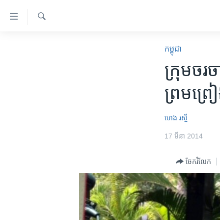
ភ្ជាប់​
ទៅ​
គេហទំព័រ​
ស្វែង​
កម្ពុជា
រក
កម្ពុជា
ទាក់ទង
អន្តរជាតិ
ក្រុម​ចរច
រំលង​
និង​
អាមេរិក
ព្រម​ព្រ
ចូល​
ចិន
ទៅ​​
ទំព័រ​
ហេឡូវីអូអេ
ហេង រស្មី
ព័ត៌មាន​​
កម្ពុជាច្នៃប្រតិដ្ឋ
17 មីនា 2014
តែ​
ម្តង
ព្រឹត្តិការណ៍ព័ត៌មាន
ចែករំលែក
រំលង​
ទូរទស្សន៍ / វីដេអូ​
និង​
ចូល​
វិទ្យុ / ផតខាសថ៍
ទៅ​
កម្មវិធីទាំងអស់
ទំព័រ​