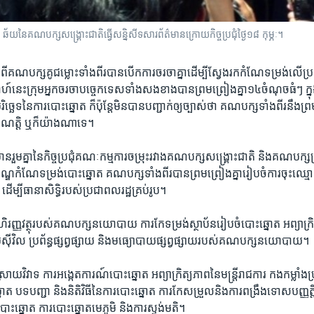
​​គណបក្ស​​សង្គ្រោះ​​ជាតិ​​​ធ្វើសន្និសីទ​សារព័ត៌មាន​​ក្រោយ​​កិច្ច​​ប្រជុំ​​ថ្ងៃ​១៨ កុម្ភៈ។​
​ពី​គណបក្ស​គូជម្លោះ​ទាំង​ពីរ​បាន​បើក​ការ​ចរចា​គ្នា​ដើម្បី​ស្វែង​រក​កំណែ​ទម្រង់​លើ​ប្រ
សប្តាហ៍នេះ​ក្រុមអ្នក​ចរចា​បច្ចេកទេស​ទាំងសងខាង​បាន​ព្រមព្រៀង​គ្នា​១៤​ចំណុចធំៗ​ ក
្ឆេទ​នៃ​ការ​បោះ​ឆ្នោត ​ក៏​ប៉ុន្តែ​មិន​បាន​បញ្ជាក់​ឲ្យច្បាស់​ថា​ គណបក្ស​ទាំង​ពីរ​នឹង​ព្រ
ាណត្តិ ឬ​ក៏​យ៉ាង​ណាទេ។​
ាន​រួម​គ្នា​នៃ​កិច្ច​ប្រជុំ​គណៈកម្មការ​ចម្រុះរវាង​គណបក្ស​សង្គ្រោះជាតិ​ និង​គណបក្ស​
ប​ខណ្ឌកំណែ​ទម្រង់​បោះ​ឆ្នោត​ គណបក្ស​ទាំង​ពីរ​បាន​ព្រម​ព្រៀង​គ្នារៀប​ចំការ​ចុះ​ឈ្មោះ
 ដើម្បី​ធានា​សិទ្ធិរបស់​ប្រជាពលរដ្ឋ​គ្រប់​រូប។​
តីពី​ហិរញ្ញវត្ថុរបស់​គណបក្ស​នយោបាយ​ ការ​កែទម្រង់​ស្ថាប័ន​រៀបចំ​បោះ​ឆ្នោត​ អព្យាក្រ
ម​ស៊ីវិល​ ប្រព័ន្ធ​ផ្សព្វផ្សាយ​ និង​មធ្យោបាយ​ផ្សព្វផ្សាយ​របស់​គណបក្ស​នយោបាយ។
រាយ​វិវាទ​ ការ​អង្កេត​ការណ៍​បោះ​ឆ្នោត​ អព្យាក្រិត្យ​ភាព​នៃ​មន្ត្រី​រាជការ​ កង​កម្លាំង
នោត​ បទបញ្ជា ​និង​និតិវិធី​នៃ​ការ​បោះ​ឆ្នោត​ ការ​កែ​សម្រួល​និង​ការ​ពង្រឹង​ទោស​បញ្ញត្តិ​
​ឆ្នោត​ ការ​បោះ​ឆ្នោត​មេភូមិ​ និង​ការ​ស្ទង់​មតិ។