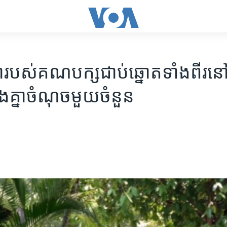
ា​របស់​គណបក្ស​ជាប់​ឆ្នោតទាំងពីរ​នៅ​ក
ៀងគ្នាចំណុច​មួយ​ចំនួន