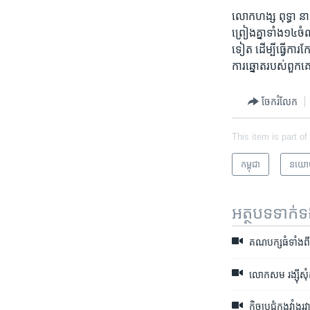
លោក​ហង្ស ពុទ្ធា នាយក
ព្រៀង​គ្នា​ទាំង​១៤​
ទៀត ​ដើម្បី​ធ្វើការ​ក
ការ​ឆ្នោត​របស់​ពួក​
ចែករំលែក
This item is part of
កម្ពុជា
នយោ
អត្ថបទ​ទាក់
គណបក្ស​ធំទាំងពីរ​
លោក​សម រង្ស៊ីសុំ​កុ
កិច្ច​ប្រជុំ​ក្នុង