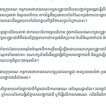
ក្រុម​គណៈកម្មការចរចា​ខាង​គណបក្ស​សង្គ្រោះ​ជាតិ​បាន​បញ្ជាក់​ក្នុង​អង្គ​សន្និស
សម្រេចថា​ ចំណុច​អាទិភាព​ ពាក់​ព័ន្ធ​នឹង​ប្រធាន​បទ​នៃ​កំណែ​ទម្រង់​ការ​បោះឆ្នោ
​សាលានោះ​នឹង​ត្រូវ​យក​ទៅ​ជជែក​គ្នា​នៅ​ថ្ងៃទី​២៤​សប្តាហ៍ក្រោយ​នេះ។​
ច្នេះ​យើង​យល់​ថា​ ជាការ​បោះ​ជំហានមួយ​ជំហាន​ ​ក្នុង​ការ​ដែល​គណបក្ស​សង្គ្រោះជា
្គ្រោះជាតិ​គឺ​ចង់​ឃើញ​ឲ្យមាន​ការ​កែទម្រង់​ពិត​ប្រាកដ​ ចំ​លើ​ចំណុច​ចាំបាច់​ 
ាំង​១៤ដែល​បាន​អនុម័ត​ចំណុច​គឺ​ភាគ​ច្រើន​ស្នើ​ឡើង​ដោយ​គណបក្ស​សង្គ្រោះជាតិ។ ក៏
​ចំណុច​ទាំង​អស់​នោះ​ គណបក្ស​ទាំង​ពីរ​នឹង​ត្រូវ​ធ្វើ​សិក្ខាសាលា​ថ្នាក់ជាតិ​ និង​ត្រូវ​ស្នើ​
់​គណបក្ស​និមួយៗ​ជាមុន​សិន។​
ធាន​ក្រុម​គណៈ​កម្មការចរចា​ខាង​គណបក្ស​ប្រជាជន​កម្ពុជា ​មាន​ប្រសាសន៍​ថា​ ប្រធ
ាលា​ថ្នាក់​ជាតិ​ទាំង​អស់។​
្ខាសាលា​ទាំង​ថ្នាក់ជាតិ​ក៏ដូច​ជា​វេទិកាសាធារណៈនៅ​ឯមូលដ្ឋាន​ដែរ។​ ​ឯ​បញ្ហា​ដ
ព ឬបែប​បទ​នៃ​ការ​ធ្វើ​សិក្ខាសាលា​ថ្នាក់​ជាតិ ​ឬក៏​ធ្វើ​វេទិកាសារធារណៈ​ យើង​នឹង​ពិភ