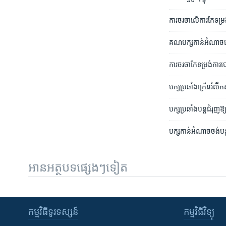
ការ​ចរចា​លើ​ការ​កែ​ទម្
គណបក្ស​កាន់​អំណាច​គ្
ការ​ចរចា​កែ​ទម្រង់​ការ​បោ
បក្ស​ប្រឆាំង​ក្រើន​រំលឹក
បក្ស​ប្រឆាំង​បន្ត​ជំរ
បក្ស​កាន់​អំណាច​ចង់​ប
អានអត្ថបទផ្សេងៗទៀត
កម្មវិធី​ទូរទស្សន៍
កម្មវិធី​វិទ្យុ