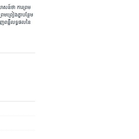
សាសន៍​ថា​ ការ​ព្រម
មព្រៀង​គ្នា​បន្ថែម​
ើញ​ពន្លឺ​លទ្ធផល​នៃ​