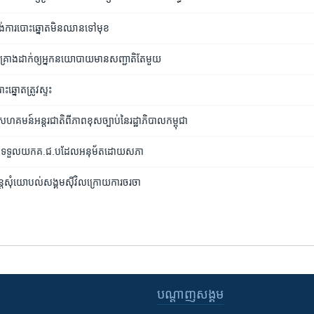
រង់​ការ​បោះឆ្នោត​មិន​ឈាន​ទៅ​មុខ
រោង​ដាក់​ឲ្យ​អ្នក​នយោបាយ​មាន​សញ្ជាតិ​តែ​មួយ
ះឆ្នោត​ត្រូវ​ស្ទះ
​សហគមន៍​អន្តរជាតិ​ពី​ភាព​ខុស​ច្បាប់​នៃ​រដ្ឋាភិបាល​កម្ពុជា
ុញ​ឱ្យ​ទទួល​យក​គ.ជ.ប​ដែល​អនុម័ត​ដោយ​សភា
ន្ត​សុំ​យោបល់​សង្គម​ស៊ីវិល​ក្រោយ​ការចរចា
បណ្តាញ​សង្គម