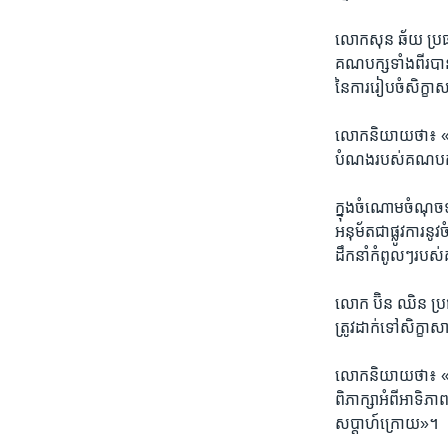
លោក​សុន ឆ័យ ប្រធាន​
គណបក្ស​ទាំងពីរ​បាន​
នៃ​ការ​រៀបចំ​សិក្ខា
លោក​និយាយ​ថា៖ ​«ដូ
បំណង​របស់​គណបក្ស​សង
ក្នុង​ចំណោម​ចំណុច​ទ
អនុម័ត​ជាផ្លូវ​ការ​នូវ
ដឹកនាំ​កំពូលៗ​របស
លោក​ ប៊ិន ឈិន​ ប្រ
ត្រូវ​ដាក់​ទៅ​សិក្ខាស
លោក​និយាយ​ថា៖​ «សិក
ពិភាក្សា​អំពី​អាទិភា
សប្តាហ៍ក្រោយ»។​