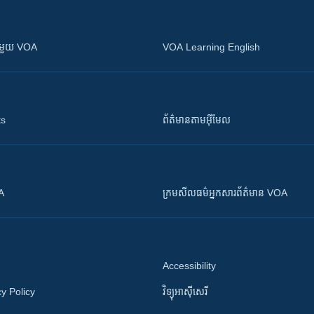
ស​​ជាមួយ VOA
VOA Learning English
ts
ព័ត៌មាន​តាម​អ៊ីមែល
OA
ក្រម​​​សីលធម៌​​​អ្នក​​​សារព័ត៌មាន VOA
Accessibility
y Policy
វិទ្យុ​អាស៊ី​សេរី