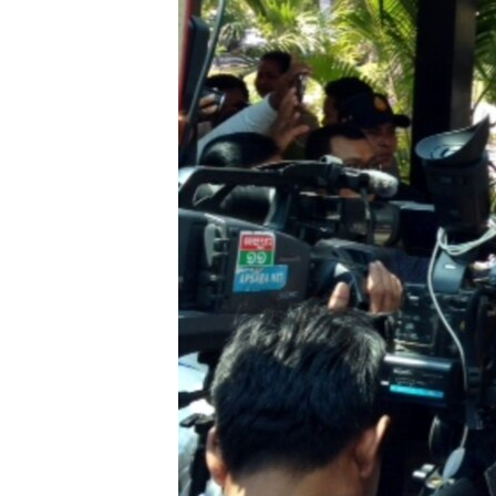
រចនា
សម្ព័ន្ធ​
រំលង​
និង​
ចូល​
ទៅ​
កាន់​
ទំព័រ​
ស្វែង​
រក