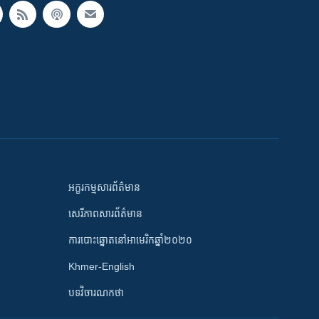
អក្ខរកម្មសារព័ត៌មាន
សេរីភាពសារព័ត៌មាន
ការបោះឆ្នោតនៅអាមេរិកឆ្នាំ២០២០
Khmer-English
បទវិចារណកថា