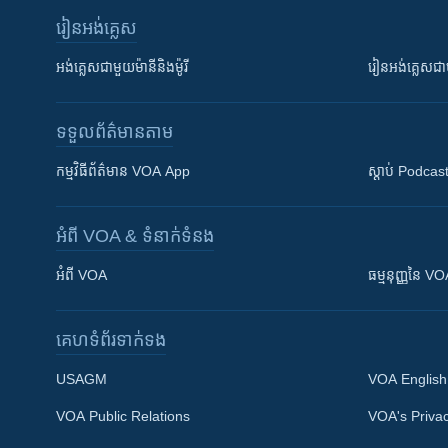
រៀន​​អង់គ្លេស
អង់គ្លេស​ជាមួយ​ម៉ានី​និង​ម៉ូរី
រៀន​​​​​​អង់គ្លេ
ទទួល​ព័ត៌មាន​តាម
កម្មវិធី​ព័ត៌មាន VOA App
ស្តាប់ Podcas
អំពី​ VOA & ទំនាក់ទំនង
អំពី​ VOA
ធម្មនុញ្ញ​នៃ V
គេហទំព័រ​​ទាក់ទង
USAGM
VOA English
VOA Public Relations
VOA's Privac