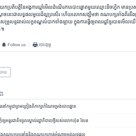
​ប្រតិបត្តិ​នៃ​អង្គការ​ឃ្លាំ​មើល​ដំណើរការ​បោះ​ឆ្នោត​មួយ​ឈ្មោះ​នីចហ្វិក​ មាន​ប្រ
ចំណុច​នេះ​ជា​លទ្ធផល​មួយ​ដ៏​ល្អប្រសើរ ​ហើយ​លោក​សង្ឃឹម​ថា​ គណបក្ស​ទាំង​ពីរ​នឹង​ព្រ
ែ​សម្រួល​នូវ​រាល់​លក្ខខណ្ឌ​លំបាក​ទាំង​ឡាយ​ ក្នុង​ការ​ធ្វើ​ឲ្យពលរដ្ឋ​ខ្មែរ​បាន​មើល​ឃ
គេ៕
Follow us
បោះពុម្ព
បាយ
ទង
នៅ​កម្ពុជា​ព្រមព្រៀង​ពិភាក្សា​កំណែ​ទម្រង់​បោះឆ្នោត
ំ​ឲ្យ​អន្តរជាតិ​ទទួល​ស្គាល់​រដ្ឋាភិបាល​ថ្មី​របស់​លោក​ហ៊ុន សែន
​វាំង​រវាង​គណបក្ស​ប្រឆាំង​និង​គណបក្ស​កាន់​អំណាច​​អត់​លទ្ធផល