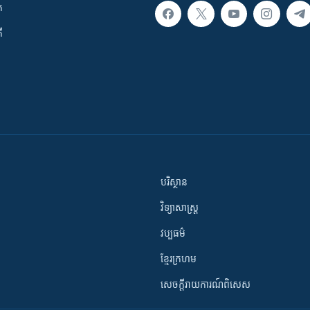
ក
ី
បរិស្ថាន
វិទ្យាសាស្រ្ត
វប្បធម៌
ខ្មែរក្រហម
សេចក្តីរាយការណ៍ពិសេស