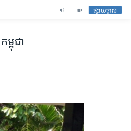
ផ្សាយផ្ទាល់
ម្ពុជា​