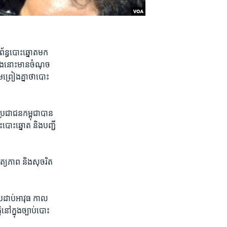
ព័ន្ធ​បោះ​ឆ្នោត​មក​
្នុង​នោះ​មាន​ចំណុច
ម​ព្រៀង​គ្នា​ថា​បោះ​
ប្រជាជន​កម្ពុជា​បាន​
​បោះឆ្នោត​ និង​បញ្ជី​
ិត្យភាព​ និង​សុចរិត
ប្រដាប់​អាវុធ​ កាល​
នៅ​ក្នុង​ច្បាប់​បោះ​