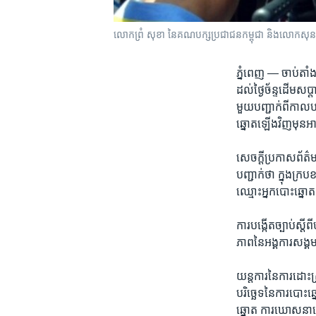
លោក​ព្រំ សុខា​ នៃ​គណបក្ស​ប្រជាជន​កម្ពុជា ​និង​​លោក​​​សុន ឆ័យ​​នៃ
ភ្នំពេញ —
ចាប់​តាំង
ដល់​ថ្ងៃ​ច័ន្ទ​ដើម​
មួយបញ្ជាក់​ពី​កាល​បរិច
ឆ្នោត​ឡើង​វិញ​មុន​អ
សេចក្តី​ប្រកាស​ព័ត៌ម
បញ្ជាក់​ថា​ ក្នុង​ក្រ
ឈ្មោះ​អ្នក​បោះ​ឆ្នោត​
ការ​បង្កើត​ច្បាប់​ស្
ភាព​នៃ​អង្គការ​សង្គ
យន្តការ​នៃ​ការ​ដោះ​ស្
បរិច្ឆេទ​នៃ​ការ​បោះ​ឆ្
ឆ្នោត​ ការ​ឃោសនា​បោះ