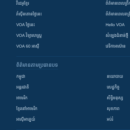
វីដេអូ​ខ្មែរ
ព័ត៌មាន​ពេល​ព្រឹ
វ៉ាស៊ីនតោន​ថ្ងៃ​នេះ
ព័ត៌មាន​​ពេល​រាត្រ
VOA ថ្ងៃនេះ
Hello VOA
VOA ​វិទ្យាសាស្ត្រ
សំឡេង​ជំនាន់​ថ្មី
VOA 60 អាស៊ី
វេទិកា​អាស៊ាន
ព័ត៌មាន​តាមប្រធានបទ​
កម្ពុជា
នយោបាយ
អន្តរជាតិ
សេដ្ឋកិច្ច
អាមេរិក
សិទ្ធិមនុស្ស
ខ្មែរ​នៅអាមេរិក
សុខភាព
អាស៊ីអាគ្នេយ៍
អប់រំ