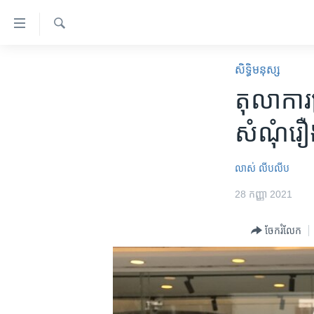
ភ្ជាប់​
ទៅ​
គេហទំព័រ​
ស្វែង​
កម្ពុជា
រក
សិទ្ធិ​មនុស្ស
ទាក់ទង
អន្តរជាតិ
តុលាការ​
រំលង​
និង​
អាមេរិក
សំណុំរឿង​
ចូល​
ចិន
ទៅ​​
ទំព័រ​
ហេឡូវីអូអេ
លាស់ លីបលីប
ព័ត៌មាន​​
កម្ពុជាច្នៃប្រតិដ្ឋ
28 កញ្ញា 2021
តែ​
ម្តង
ព្រឹត្តិការណ៍ព័ត៌មាន
ចែករំលែក
រំលង​
ទូរទស្សន៍ / វីដេអូ​
និង​
ចូល​
វិទ្យុ / ផតខាសថ៍
ទៅ​
កម្មវិធីទាំងអស់
ទំព័រ​