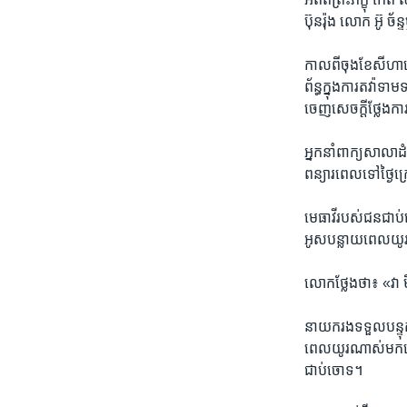
ប៊ុនរ៉ុង​ លោក អ៊ូ ច
កាល​ពីចុង​ខែ​សីហា​ន
ព័ន្ធ​ក្នុង​ការ​តវ៉ា​
ចេញ​សេចក្តី​ថ្លែងការ
អ្នក​នាំ​ពាក្យសាលា​ដំ
ពន្យារ​ពេល​ទៅ​ថ្ងៃ​
មេធាវី​របស់​ជន​ជាប
អូស​បន្លាយ​ពេលយូរ​ទ
លោក​ថ្លែង​ថា​៖ «វា​ ម
នាយក​រង​ទទួល​បន្ទុក
ពេល​យូរ​ណាស់​មក​ហើយ​
ជាប់​ចោទ។​