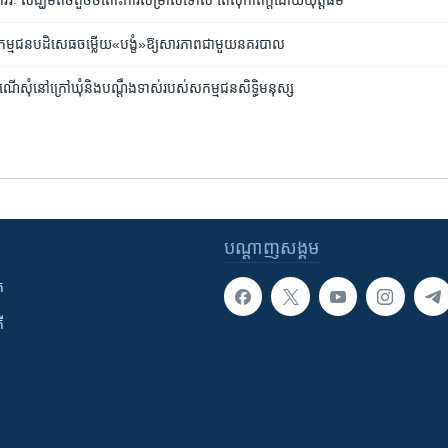
រ​ថាវរៈ សង្ឃឹម​តិចតួច​ចំពោះការ​សម្រាលទោស​ តែ​សុំ​កាត់ក្តី​ដោយ​យុត្តិធម៌
 សកម្មជន​​បដិសេធ​ចម្លើយ«បង្ខំ»ឱ្យ​សារភាព​ជាមួយ​នគរ​បាល
​សុំ​នៅ​ក្រៅ​ឃុំ​និង​បណ្តឹង​ទាស់​របស់​សកម្មជន​សិទ្ធិ​មនុស្ស
បណ្តាញ​សង្គម
ក
ី