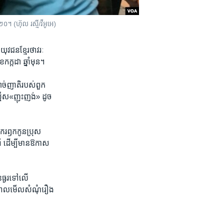
។ (ហ៊ុល រស្មី/វីអូអេ)​​
វជន​ខ្មែរ​ថាវរៈ​
ក្កដា ​ឆ្នាំមុន។
ាច់​ញាតិ​របស់​ពួក​
្មើស«ញុះញង់​» ដូច​
ឹក​រឭក​កូន​ប្រុស
​ ដើម្បី​មាន​ឱកាស​
​ធ្ងរ​ទៅ​លើ​
ឋាភិបាល​មើល​សំ​ណុំ​រឿង​