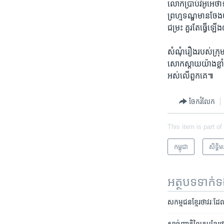
លោក​ប្រាប់​វីអូអេថា៖
ព្រហ្មទណ្ឌ​មាន​ចែង​យ៉ា
ជម្រះ គួរ​តែ​ធ្វើ​ឡើង
សំណុំ​រឿង​របស់​ក្រុម
សោក​ស្តាយ​យ៉ាង​ខ្លាំង
អស់​លើ​ពួកគេ៕
ចែករំលែក
This item is part of
កម្ពុជា
សិទ្ធិ​
អត្ថបទ​ទាក់
សកម្មជន​ខ្មែរ​ថាវរៈ​ដែ