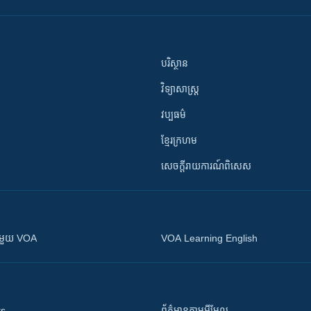
បរិស្ថាន
វិទ្យាសាស្រ្ត
វប្បធម៌
ខ្មែរក្រហម
សេចក្តីរាយការណ៍ពិសេស
ស​​ជាមួយ VOA
VOA Learning English
ts
ព័ត៌មាន​តាម​អ៊ីមែល