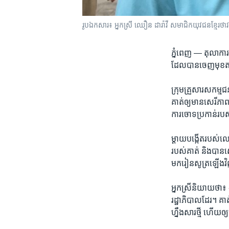
រូបឯកសារ៖ អ្នកស្រី ឈឿន​ ដារ៉ាវី​ សមាជិក​យុវជន​ខ្មែរថាវរៈ
ភ្នំពេញ —
តុលាការ​
ដែល​បាន​ចេញ​មុខតវ៉
ក្រុម​គ្រួសារសកម្មជន​
គាត់ឲ្យ​មាន​សេរី​ភ
ការ​ចោទ​ប្រកាន់​រប
ម្តាយ​បង្កើត​របស់​លោ
របស់គាត់​ និង​បានស្
មក​រៀនសូត្រ​ឡើង​
អ្នកស្រីនិយាយ​ថា៖ «ឲ្យ
រដ្ឋាភិបាល​ដែរ។ គាត់​ធ
ហ្នឹ​ងសារ​ថ្មី​ ហើយ​