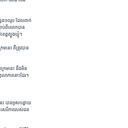
ន​១០​រូប ​ដែល​ពាក់​
ន្ទាប់​ពី​លោក​បាន
្ត​ត្បូង​ឃ្មុំ។
រម​នេះ គឺ​ត្រូវ​បាន​
រម​នេះ​ នឹង​មិន​
តុលាការ​នោះ​ដែរ។ ​
នេះ បាន​អូស​បន្លាយ​
ិង​សេរីភាព​របស់​ជន​