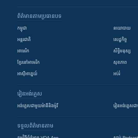
ព័ត៌មាន​តាមប្រធានបទ​
កម្ពុជា
នយោបាយ
អន្តរជាតិ
សេដ្ឋកិច្ច
អាមេរិក
សិទ្ធិមនុស្ស
ខ្មែរ​នៅអាមេរិក
សុខភាព
អាស៊ីអាគ្នេយ៍
អប់រំ
រៀន​​អង់គ្លេស
អង់គ្លេស​ជាមួយ​ម៉ានី​និង​ម៉ូរី
រៀន​​​​​​អង់គ្លេ
ទទួល​ព័ត៌មាន​តាម
កម្មវិធី​ព័ត៌មាន VOA App
ស្តាប់ Podcas