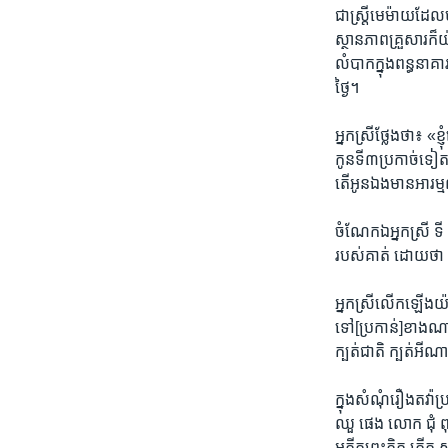
ជា​ស្ត្រី​មេម៉ាយ​ដែល​
ស្ថានភាព​គ្រួសារ​ក៏​យ៉
លំបាកក្នុងពន្ធនាគារ 
ថ្ងៃ។ ​
អ្នកស្រី​ថ្លែង​ថា៖ «ខ
កូន​ទី​៣ប្រកាច់ទៀត​ អញ
តើ​អូន​ឯង​មា​នអារ
ចំណែក​ឯអ្នកស្រី​ ទី 
របស់​គាត់​ ដោយថា ​ក
អ្នកស្រី​លើក​ឡើង​យ៉ា
ទៅ​[ប្រកាន់]​ខាង​ណ
ក្បត់​ជាតិ ក្បត់​អ
ក្នុងសំណុំ​រឿង​តវ៉ា​
ឈួ ផេង​ លោក ជុំ ពុ
អតីត​ព្រះភិក្ខុ កើត