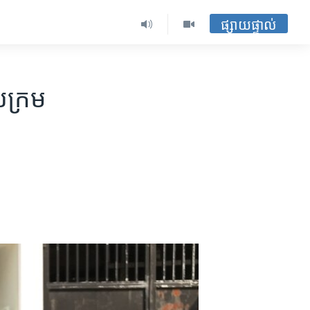
ផ្សាយផ្ទាល់
ក្រម​