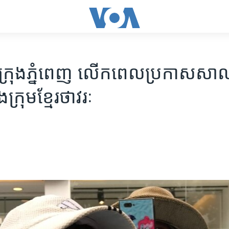
ក្រុង​ភ្នំពេញ លើក​ពេល​ប្រកាស​សាល
ក្រុម​ខ្មែរថាវរៈ