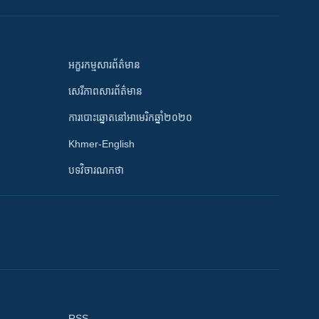
អក្ខរកម្មសារព័ត៌មាន
សេរីភាពសារព័ត៌មាន
ការបោះឆ្នោតនៅអាមេរិកឆ្នាំ២០២០
Khmer-English
បទវិចារណកថា
RSS