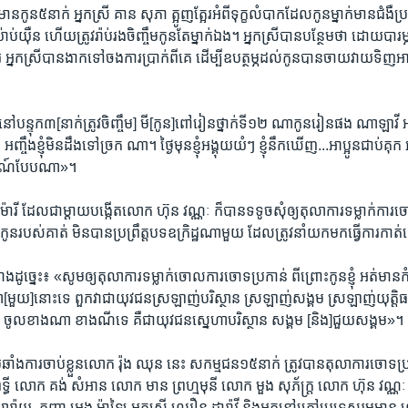
មាន​កូន​៥​នាក់ អ្នកស្រី​ គាន សុភា​ ត្អូញ​ត្អែរ​អំពី​ទុក្ខ​លំបាក​ដែលកូន​ម្នាក់​មាន​ជំង
ាប់​យ៉ឺន ហើយ​ត្រូវ​រ៉ាប់​រង​ចិញ្ចឹម​កូន​តែ​ម្នាក់ឯង។ អ្នក​ស្រី​បាន​បន្ថែមថា​ ដោយ​បារម្ភ
អ្នក​ស្រី​បានងាក​ទៅ​ចង​ការ​ប្រាក់​ពីគេ ​ដើម្បី​ឧបត្ថម្ភ​ដល់​កូន​បាន​ចាយ​វាយ​ទិញ​
្ញុំ​នៅ​បន្ទុក​៣[នាក់ត្រូវ​ចិញ្ចឹម​] មី​[​កូន​]ពៅ​រៀន​ថ្នាក់ទី​១២​ ណា​កូន​រៀន​ផង​ ណា​ឡ
្ចឹង​ខ្ញុំ​មិនដឹង​ទៅច្រក ណា។ ថ្ងៃមុន​ខ្ញុំ​អង្គុយ​យំៗ ខ្ញុំ​នឹក​ឃើញ​...​អាប្អូន​ជាប់​គុក
ម្មណ៍​បែប​ណា»។
ម៉ារី ដែល​ជា​ម្តាយបង្កើតលោក ហ៊ុន​ វណ្ណៈ ក៏​បាន​ទទូច​សុំ​ឲ្យ​តុលាការ​ទម្លាក់​ការ​
ូន​របស់​គាត់​ មិនបាន​ប្រព្រឹត្ត​បទឧក្រិដ្ឋ​ណាមួយ​ ដែល​ត្រូវ​នាំ​យក​មក​ធ្វើការ​ក
ង​ដូច្នេះ៖ «សូម​ឲ្យ​តុលាការ​ទម្លាក់​ចោល​ការ​ចោទ​ប្រកាន់​ ពីព្រោះ​កូន​ខ្ញុំ អត់មាន
ា​[មួយ]​នោះទេ ពួកវា​ជាយុវជន​ស្រឡាញ់បរិស្ថាន​ ស្រឡាញ់សង្គម​ ស្រឡាញ់យុត្តិធម
ីណា​ ចូលខាង​ណា ខាង​ណីទេ​ គឺជាយុវជន​ស្នេហា​បរិស្ថាន​ សង្គម [និង​]ជួយ​សង្គម»។
ប្រឆាំង​ការ​ចាប់​ខ្លួន​លោក​ រ៉ុង ឈុន ​នេះ សកម្មជន​១៥​នាក់​ ត្រូវ​បាន​តុលាការ​ចោទ
ទ្ធី​ លោក គង់ សំអាន​ លោក មាន ព្រហ្មមុនី​ លោក មួង សុភ័ក្ត្រ​ លោក ហ៊ុន វណ្ណ
 សារ៉ាយ​ ​ កញ្ញា អេង ម៉ាឡៃ​ អ្នកស្រី ឈឿន ដារ៉ាវី និង​អ្នក​នៅ​ក្រៅ​ប្រទេស​រួម​មា