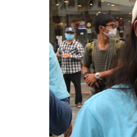
រចនា
សម្ព័ន្ធ​
រំលង​
និង​
ចូល​
ទៅ​
កាន់​
ទំព័រ​
ស្វែង​
រក