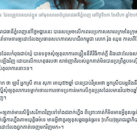
​ ដែល​ត្រូវបាន​ឃាត់​ខ្លួន​ នៅមុខ​សាលាដំបូង​រាជធានី​ភ្នំពេញ នៅ​ថ្ងៃទី​១៣ ខែសីហា ឆ្នាំ២០២០
រាជ​ធានី​ភ្នំពេញ​នៅថ្ងៃ​អង្គារ​នេះ​ បានសម្រេច​លើក​ពេល​ប្រកាស​សាល​ក្រមនៃ​ក្រុមយុ
ា​ទាម​ទារ​ឲ្យ​ដោះ​លែង​ប្រធាន​សហភាព​សហជីព​កម្ពុជា លោក រ៉ុង ឈុន ​កាល​ពី​ខែ​ក
ដែល​កំពុង​ជាប់​ឃុំ បាន​ទទូច​សុំ​ឲ្យ​តុលាការ​ពន្លឿន​នីតិ​វិធី​កាត់​ក្តី​ និង​ដោះ​លែង​ស
ាព​ឡើង​វិញ​ ដោយលើកហេតុផល​ថា​ សាច់​ញាតិ​របស់​ពួកគាត់​មិន​បានប្រព្រឹត្ត​បទល
ស់​តុលាការ​នោះ​ទេ។
ក​ ថា ឡាវី អ្នកស្រី គាន សុភា អាយុ​៥២ឆ្នាំ បាន​ប្រាប់​វីអូអេ​ថា អ្នកស្រី​បារម្ភ​និង​ន
នើ​សុំ​ឲ្យ​តុលាការទម្លាក់​ចោល​ការ​ចោទ​ប្រកាន់​មក​លើកូនប្រុស​ដែលមាន​វ័យ​២០​ឆ្នាំ
វិញ។
គាត់​មា​នសិទ្ធិ​សេរីភាព​វិញ​ទៅ​ទាំង​៨​នាក់​ហ្នឹង​ ពីព្រោះ​គាត់​ក៏​មិនមាន​អ្វី​ខុស​ធ្ងន់
្វើ​ការ​ហ្នឹង​តាម​យុត្តិធម៌​ទេ​ មាន​អ្វី​ថា​គួរ​ឲ្យ​ខុសឆ្គង​ធ្ងន់ធ្ងរ​ទេ [ហើយ​]​ឲ្យ​រាជ​រដ្
ឲ្យ​ដោះ​លែង​ពួក​គាត់​ចេញ​មក​វិញ​មក»។ ​