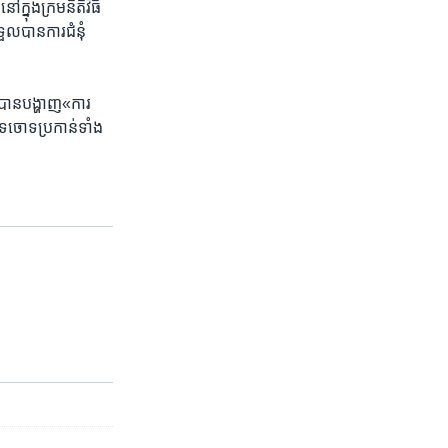
្នុង​ក្រម​នីតិវិធី​
ួល​បាន​ការ​ជំនុំ​
លបាន​បង្ហាញ​«ការ​
​បទ​ចោទ​ប្រកាន់​ទាំង