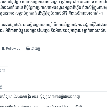
 «ការជំនុំជម្រះ ហើយការ​ប្រកាស​សាលក្រម​ គួរ​តែ​ធ្វើ​ទៅ​ឲ្យបាន​លឿន​ ទោះបី​ជា​នៅ​ក
ង​ណា​ក៏​ដោយ​ ក៏​ប៉ុន្តែ​ការ​ប្រកាស​តាម​បទដ្ឋាន​អន្ត​ជាតិ​ហ្នឹង​ គឺ​ថា​សិទ្ធិក្នុង​ការ​ទទ
​ឲ្យបាន​ឆាប់​ សម្រាប់​ពួកគាត់ ដើម្បី​កុំ​ឲ្យប៉ះពាល់​សិទ្ធិ​ និង​សេរីភាព​របស់​គាត់»។
​យុវជន​ខ្មែរ​ថាវរៈ បាន​ស្ថិត​ក្រោម​ការ​ឃ្លាំ​មើល​របស់​ក្រុម​អង្គការ​សង្គមស៊ីវិល​ដែ
»​ អំពី​ការ​ចាប់​ខ្លួន​សកម្មជន​វ័យ​ក្មេង​ និង​អំពាវនាវ​ឲ្យ​អាជ្ញាធរ​ទម្លាក់​ចោល​រាល់
Follow us
បោះពុម្ព
មនុស្ស
ទង
ល​តវ៉ា​ឲ្យ​ដោះលែង​លោក ​រ៉ុង ឈុន សុំ​ឲ្យ​តុលាការ​កាត់ក្តី​ដោយ​ឯករាជ្យ