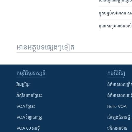
សាច់ញាតិ​នៃ​ក្រុម​ខ្មែ
ក្នុង​បន្ទប់​សវនាការ
តុលាការ​ច្រាន​ចោល​សំណើ
អានអត្ថបទផ្សេងៗទៀត
កម្មវិធី​ទូរទស្សន៍
កម្មវិធី​វិទ្យុ
វីដេអូ​ខ្មែរ
ព័ត៌មាន​ពេល​ព្រឹ
វ៉ាស៊ីនតោន​ថ្ងៃ​នេះ
ព័ត៌មាន​​ពេល​រាត្រ
VOA ថ្ងៃនេះ
Hello VOA
VOA ​វិទ្យាសាស្ត្រ
សំឡេង​ជំនាន់​ថ្មី
VOA 60 អាស៊ី
វេទិកា​អាស៊ាន