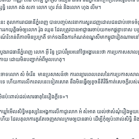
័ន្ទឫទ្ធិ ​លោក គង់ សភា​ លោក ហូរ វ៉ាន់ ​និង​លោក ​ហុង លីម។
េះ តុលាការ​រាជ​ធានី​ភ្នំពេញ បាន​បញ្ចប់​សវនាការ​សួរ​ដេញ​ដោល​ជន​ជាប់​ចោទ​ចំនួ
ទាម​ទារ​រក​យុត្តិធម៌​ឲ្យលោក ​រ៉ុង ឈុន​ ដែល​ត្រូវ​បាន​អាជ្ញាធរ​ចាប់​យកមក​ផ្តន្ទាទោស​ ប
ណ៍​រិះគន់​ពីភាព​មិន​ប្រក្រតី​ ទាក់​ទងនឹងការ​កំណត់​ខណ្ឌ​សីមា​កម្ពុជា​វៀតណាម​នៅ​ខេត
បូង​រាជ​ធានី​ភ្នំពេញ លោក អ៊ី រិន្ទ​ ប្រាប់​វីអូអេនៅថ្ងៃ​អង្គារ​នេះ​ថា ការ​ប្រកាស​សាល​ក្
ក្រោយ​ ដោយ​មិន​បញ្ជាក់​អំពី​មូលហេតុ។
់​ចោទលោក សំ ចំរើន ​ មាន​ប្រសាសន៍​ថា ការ​ពន្យារ​ពេល​ពេល​នៃ​ការ​ប្រកាស​សាល​ក្
េ ហើយ​ការលើក​ពេល​នេះទៀត​សោត នឹង​មិនធ្វើ​ឲ្យ​ខូច​នីតិវិធី​កាត់​សេចក្តី​របស់​
ិន​ប៉ះ​ពាល់​ដល់​សារធាតុ​នៃ​រឿង​ក្តី​ទេ​»។
​ឃ្លាំ​មើល​សិទ្ធិ​មនុស្ស​នៃ​អង្គការ​លីកាដូ​លោក អំ សំអាត​ យល់​ថាសំណុំ​រឿង​មួយ​
 ដែល​តុលាការ​គួរ​តែ​ចេញ​សាល​ក្រម​ឲ្យ​បាន​ឆាប់​ ដើម្បីកុំ​ឲ្យ​ប៉ះ​ពាល់​សិទ្ធិ​ ន